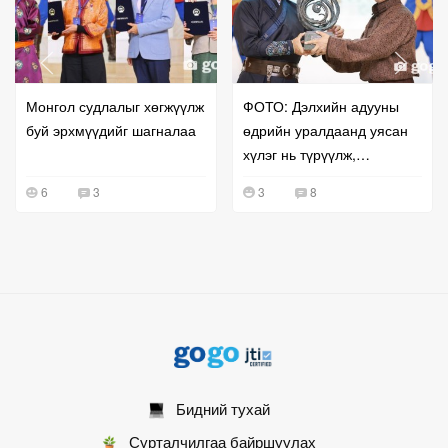
Монгол судлалыг хөгжүүлж
ФОТО: Дэлхийн адууны
буй эрхмүүдийг шагналаа
өдрийн уралдаанд уясан
хүлэг нь түрүүлж,
айрагдсан уяачдыг
6
3
3
8
шагналаа
Бидний тухай
Сурталчилгаа байршуулах