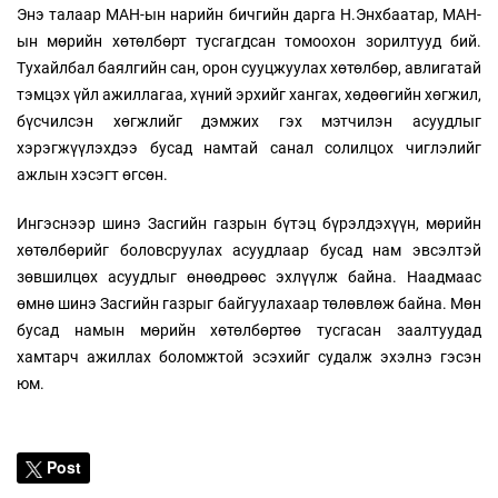
Энэ талаар МАН-ын нарийн бичгийн дарга Н.Энхбаатар, МАН-
ын мөрийн хөтөлбөрт тусгагдсан томоохон зорилтууд бий.
Тухайлбал баялгийн сан, орон сууцжуулах хөтөлбөр, авлигатай
тэмцэх үйл ажиллагаа, хүний эрхийг хангах, хөдөөгийн хөгжил,
бүсчилсэн хөгжлийг дэмжих гэх мэтчилэн асуудлыг
хэрэгжүүлэхдээ бусад намтай санал солилцох чиглэлийг
ажлын хэсэгт өгсөн.
Ингэснээр шинэ Засгийн газрын бүтэц бүрэлдэхүүн, мөрийн
хөтөлбөрийг боловсруулах асуудлаар бусад нам эвсэлтэй
зөвшилцөх асуудлыг өнөөдрөөс эхлүүлж байна. Наадмаас
өмнө шинэ Засгийн газрыг байгуулахаар төлөвлөж байна. Мөн
бусад намын мөрийн хөтөлбөртөө тусгасан заалтуудад
хамтарч ажиллах боломжтой эсэхийг судалж эхэлнэ гэсэн
юм.
Post