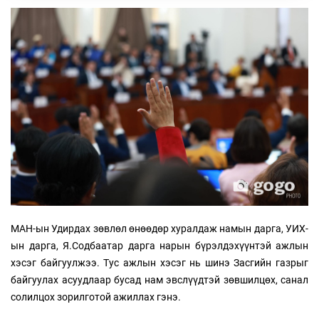
МАН-ын Удирдах зөвлөл өнөөдөр хуралдаж намын дарга, УИХ-
ын дарга, Я.Содбаатар дарга нарын бүрэлдэхүүнтэй ажлын
хэсэг байгуулжээ. Тус ажлын хэсэг нь шинэ Засгийн газрыг
байгуулах асуудлаар бусад нам эвслүүдтэй зөвшилцөх, санал
солилцох зорилготой ажиллах гэнэ.