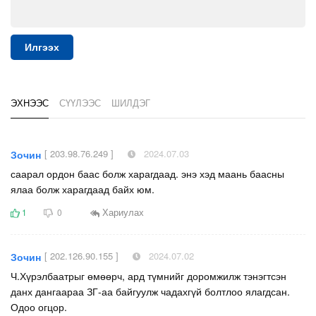
Илгээх
ЭХНЭЭС
СҮҮЛЭЭС
ШИЛДЭГ
[ 203.98.76.249 ]
2024.07.03
Зочин
саарал ордон баас болж харагдаад. энэ хэд маань баасны
ялаа болж харагдаад байх юм.
Хариулах
1
0
[ 202.126.90.155 ]
2024.07.02
Зочин
Ч.Хүрэлбаатрыг өмөөрч, ард түмнийг доромжилж тэнэгтсэн
данх дангаараа ЗГ-аа байгуулж чадахгүй болтлоо ялагдсан.
Одоо огцор.