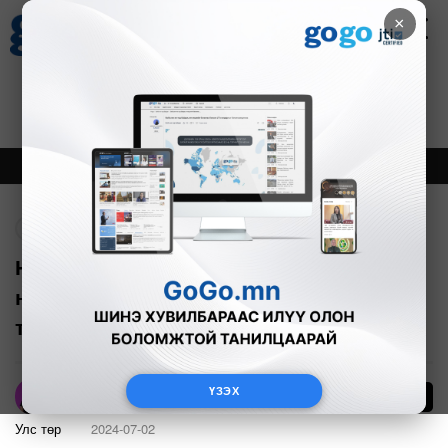
×
Цаг агаар
Зурхай
Валютын ханш
17
8.10
$
3593₮
Онцлох
Шинэ
Тренд
Буцах
Н.Энхбаатар: Шинэ Засгийн газрыг
наадмаас өмнө байгуулахаар
төлөвлөж байна
ҮЗЭХ
22
А.Номин
Улс төр
2024-07-02