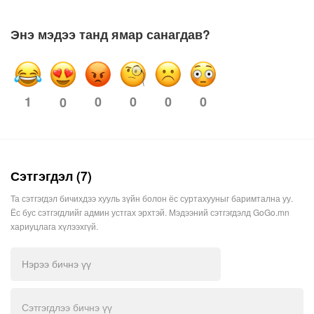
Энэ мэдээ танд ямар санагдав?
1
0
0
0
0
0
Сэтгэгдэл (7)
Та сэтгэгдэл бичихдээ хууль зүйн болон ёс суртахууныг баримтална уу.
Ёс бус сэтгэгдлийг админ устгах эрхтэй. Мэдээний сэтгэгдэлд GoGo.mn
хариуцлага хүлээхгүй.