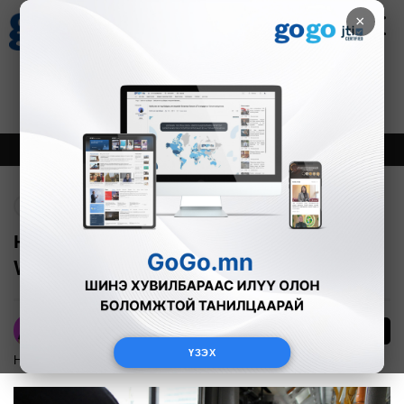
×
Цаг агаар
Зурхай
Валютын ханш
27
8.06
$
3594₮
Онцлох
Шинэ
Тренд
Буцах
Нийтийн тээврийн 600 автобус үнэгүй
WiFi-тай боллоо
34
А.Номин
ҮЗЭХ
Нийгэм
2024-09-13