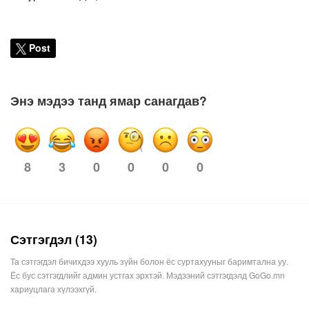
Post
Энэ мэдээ танд ямар санагдав?
3
0
0
0
0
8
Сэтгэгдэл (13)
Та сэтгэгдэл бичихдээ хууль зүйн болон ёс суртахууныг баримтална уу.
Ёс бус сэтгэгдлийг админ устгах эрхтэй. Мэдээний сэтгэгдэлд GoGo.mn
хариуцлага хүлээхгүй.