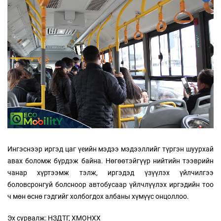
Ингэснээр иргэд цаг үеийн мэдээ мэдээллийг түргэн шуурхай
авах боломж бүрдэж байна. Нөгөөтэйгүүр нийтийн тээврийн
чанар хүртээмж тэлж, иргэдэд үзүүлэх үйлчилгээ
боловсронгуй болсноор автобусаар үйлчлүүлэх иргэдийн тоо
ч мөн өснө гэдгийг холбогдох албаны хүмүүс онцоллоо.
Эх сурвалж: НЗДТГ, ХМОНХХ