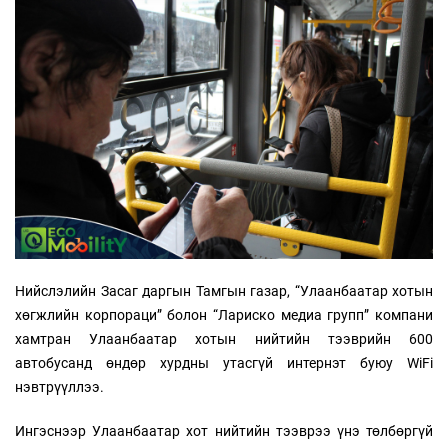
Нийслэлийн Засаг даргын Тамгын газар, “Улаанбаатар хотын
хөгжлийн корпораци” болон “Лариско медиа групп” компани
хамтран Улаанбаатар хотын нийтийн тээврийн 600
автобусанд өндөр хурдны утасгүй интернэт буюу WiFi
нэвтрүүллээ.
Ингэснээр Улаанбаатар хот нийтийн тээврээ үнэ төлбөргүй