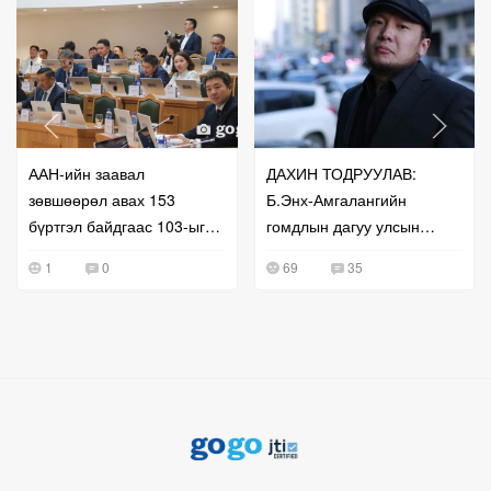
ААН-ийн заавал
ДАХИН ТОДРУУЛАВ:
зөвшөөрөл авах 153
Б.Энх-Амгалангийн
бүртгэл байдгаас 103-ыг
гомдлын дагуу улсын
нь чөлөөлжээ
бүртгэлийг нь сэргээж
1
0
69
35
өгчээ