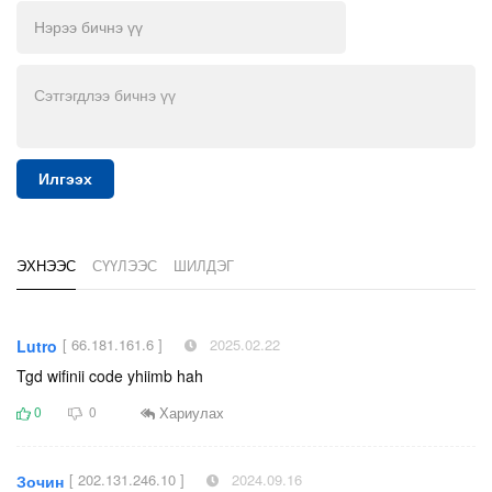
Илгээх
ЭХНЭЭС
СҮҮЛЭЭС
ШИЛДЭГ
[ 66.181.161.6 ]
2025.02.22
Lutro
Tgd wifinii code yhiimb hah
Хариулах
0
0
[ 202.131.246.10 ]
2024.09.16
Зочин