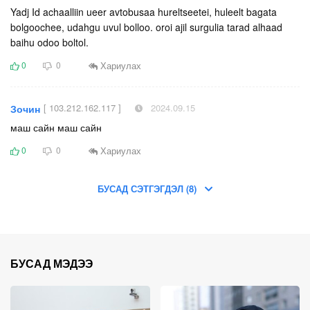
Yadj Id achaalliin ueer avtobusaa hureltseetei, huleelt bagata
bolgoochee, udahgu uvul bolloo. oroi ajil surgulia tarad alhaad
baihu odoo boltol.
Хариулах
0
0
[ 103.212.162.117 ]
2024.09.15
Зочин
маш сайн маш сайн
Хариулах
0
0
БУСАД СЭТГЭГДЭЛ (8)
БУСАД МЭДЭЭ