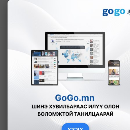
Мэдээ
Сая гаруй палестин ир
дайрахаа Израилын са
А.Номин
Дэлхийд
2024-05-01
ҮЗЭХ