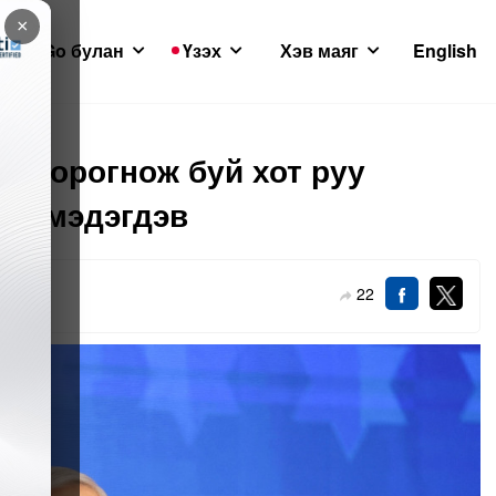
×
GoGo булан
Үзэх
Хэв маяг
English
гэн орогнож буй хот руу
йд мэдэгдэв
22