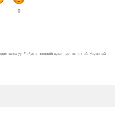
0
аримтална уу. Ёс бус сэтгэгдлийг админ устгах эрхтэй. Мэдээний