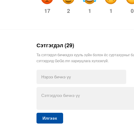
17
1
1
0
2
Сэтгэгдэл (29)
Та сэтгэгдэл бичихдээ хууль зүйн болон ёс суртахууныг б
сэтгэгдэлд GoGo.mn хариуцлага хүлээхгүй.
Илгээх