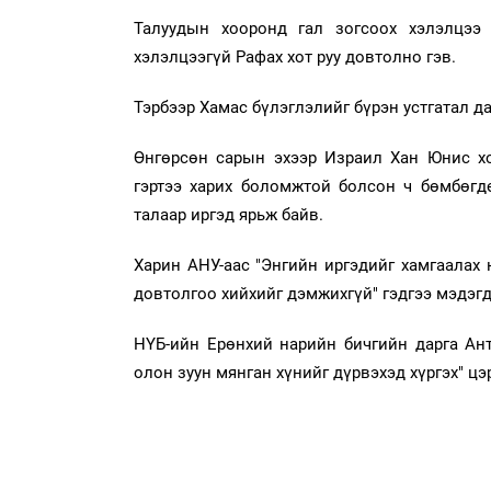
Талуудын хооронд гал зогсоох хэлэлцээ
хэлэлцээгүй Рафах хот руу довтолно гэв.
Тэрбээр Хамас бүлэглэлийг бүрэн устгатал да
Өнгөрсөн сарын эхээр Израил Хан Юнис хо
гэртээ харих боломжтой болсон ч бөмбөгд
талаар иргэд ярьж байв.
Харин АНУ-аас "Энгийн иргэдийг хамгаалах
довтолгоо хийхийг дэмжихгүй" гэдгээ мэдэг
НҮБ-ийн Ерөнхий нарийн бичгийн дарга Ан
олон зуун мянган хүнийг дүрвэхэд хүргэх" цэ