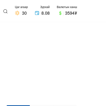
Цаг агаар
Зурхай
Валютын ханш
30
8.08
$
|
3594₮