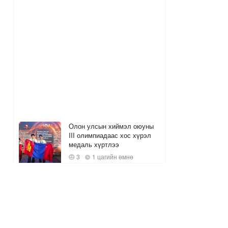
Олон улсын хиймэл оюуны
III олимпиадаас хос хүрэл
медаль хүртлээ
3
1 цагийн өмнө
Амралтын өдрүүдийн ЦАГ
АГААР
1
1 цагийн өмнө