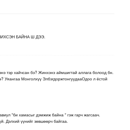
ГДЧИХСЭН БАЙНА Ш ДЭЭ.
 энэ тэр хайчсан бэ? Жинхэнэ аймшигтай аллага болоод бн.
бэ? Уяангаа Монголхүү ЭлбэгдоржтонгуудааОдоо л ёстой
авиул "би хамасыг дэмжиж байна " гэж гарч жагсаач.
й. Дэлхий үүнийг зөвшөөрч байгаа.