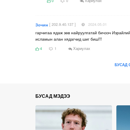
Хариулах
0
0
[ 202.9.40.137 ]
2024.05.01
Зочин
гарчигаа ядаж зөв найруулгатай бичээч Израйлий
исламын алан хядагчид шиг биш!!!
Хариулах
4
1
БУСАД 
БУСАД МЭДЭЭ