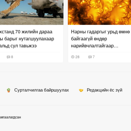
хстанд 70 жилийн дараа
Нарны гадаргыг урьд өмнө
ы барыг нутагшуулахаар
байгаагүй өндөр
альд сул тавьжээ
нарийвчлалтайгаар
дүрсжүүлжээ
8
28
7
Сурталчилгаа байршуулах
Редакцийн ёс зүй
амгаалагдсан