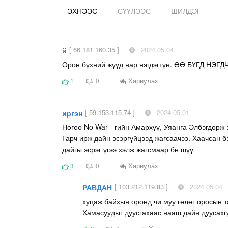
ЭХНЭЭС
СҮҮЛЭЭС
ШИЛДЭГ
[ 66.181.160.35 ]
2024.05.04
й
Орон бүхний жүүд нар нэгдэгтүн. ӨӨ БҮГД НЭ
Хариулах
1
0
[ 59.153.115.74 ]
2024.05.01
иргэн
Нөгөө No War - гийн Амархүү, Уяанга Элбэгдорж
Гарч ирж дайн эсэргүйцээд жагсаачээ. Хаачсан 
дайгы эсрэг үгээ хэлж жагсмаар бн шүү
Хариулах
3
0
[ 103.212.119.83 ]
2024.05.04
РАВДАН
хуцаж байхын оронд чи муу гөлөг оросын т
Хамасуудыг дуусгахаас нааш дайн дуусахгү