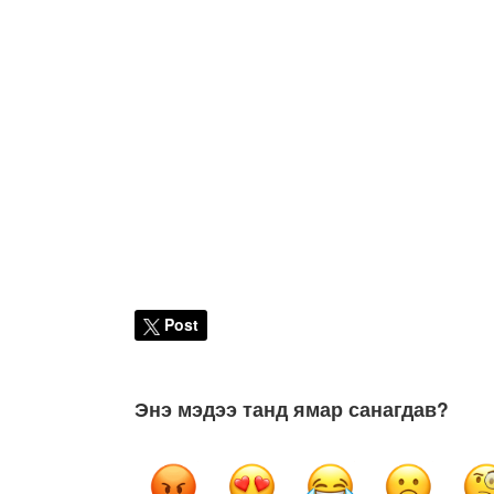
Post
Энэ мэдээ танд ямар санагдав?