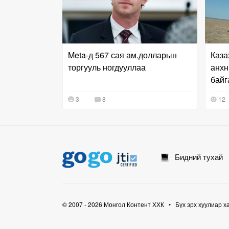
Meta-д 567 сая ам.долларын
Каза
торгууль ногдууллаа
анхн
байг
3
8
12
Бидний тухай
© 2007 - 2026 Монгол Контент ХХК • Бүх эрх хуулиар х