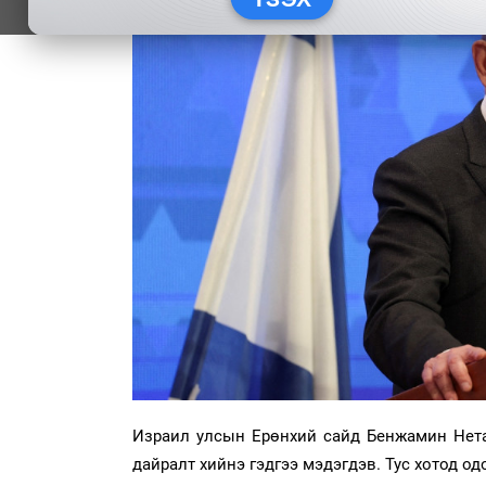
Израил улсын Ерөнхий сайд Бенжамин Нета
дайралт хийнэ гэдгээ мэдэгдэв. Тус хотод од