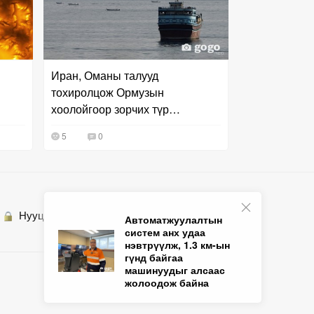
Иран, Оманы талууд
тохиролцож Ормузын
хоолойгоор зорчих түр
маршрутыг гаргажээ
5
0
Нууцлалын бодлого
Холбоо барих
Автоматжуулалтын
систем анх удаа
нэвтрүүлж, 1.3 км-ын
гүнд байгаа
машинуудыг алсаас
жолоодож байна