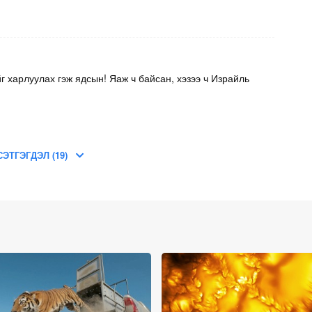
г харлуулах гэж ядсын! Яаж ч байсан, хэзээ ч Израйль
СЭТГЭГДЭЛ (19)