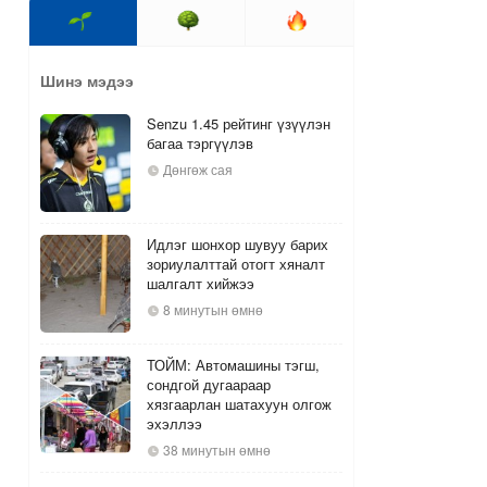
Шинэ мэдээ
Senzu 1.45 рейтинг үзүүлэн
багаа тэргүүлэв
Дөнгөж сая
Идлэг шонхор шувуу барих
зориулалттай отогт хяналт
шалгалт хийжээ
8 минутын өмнө
ТОЙМ: Автомашины тэгш,
сондгой дугаараар
хязгаарлан шатахуун олгож
эхэллээ
38 минутын өмнө