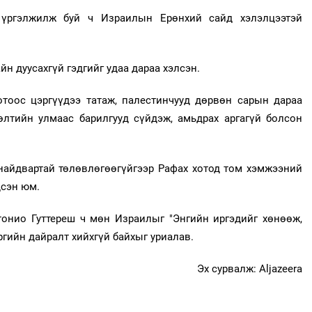
 үргэлжилж буй ч Израилын Ерөнхий сайд хэлэлцээтэй
йн дуусахгүй гэдгийг удаа дараа хэлсэн.
тоос цэргүүдээ татаж, палестинчууд дөрвөн сарын дараа
өлтийн улмаас барилгууд сүйдэж, амьдрах аргагүй болсон
 найдвартай төлөвлөгөөгүйгээр Рафах хотод том хэмжээний
дсэн юм.
тонио Гуттереш ч мөн Израилыг "Энгийн иргэдийг хөнөөж,
ргийн дайралт хийхгүй байхыг уриалав.
Эх сурвалж: Aljazeera