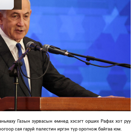
ньяаху Газын зурвасын өмнөд хэсэгт орших Рафах хот руу
оогоор сая гаруй палестин иргэн түр орогнож байгаа юм.