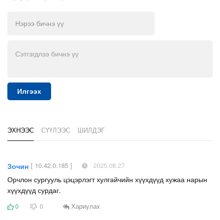
Илгээх
ЭХНЭЭС
СҮҮЛЭЭС
ШИЛДЭГ
[ 10.42.0.185 ]
2025.08.27
Зочин
Орчлон сургууль цэцэрлэгт хулгайчийн хүүхдүүд хужаа нарын
хүүхдүүд сурдаг.
Хариулах
0
0