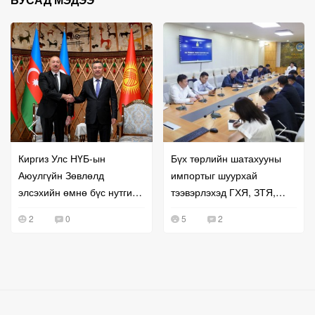
Киргиз Улс НҮБ-ын
Бүх төрлийн шатахууны
Аюулгүйн Зөвлөлд
импортыг шуурхай
элсэхийн өмнө бүс нутгийн
тээвэрлэхэд ГХЯ, ЗТЯ,
хамтын ажиллагаагаа
БХЯ хамтран ажиллана гэв
2
0
5
2
эрчимжүүллээ