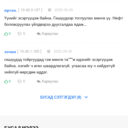
[ 10.42.0.127 ]
2025.08.26
иргэн.
Үүнийг эсэргүүцэж байна. Гишүүдээр тоглуулах мөнгө үү. Нефт
боловсруулах үйлдвэрээ дуусгалдаа ядаж...
Хариулах
0
0
[ 10.42.1.163 ]
2025.08.26
зочин
гишүүдэд тойргуудад гэж мөнгө та***ж идэхийг эсэргүүцэж
байна. нэгийг ч өгөх шаардлагагүй. угаасаа юу ч хийдэггүй
хийхгүй өөрсдөө иддэг.
Хариулах
0
0
БУСАД СЭТГЭГДЭЛ (9)
БУСАД МЭДЭЭ