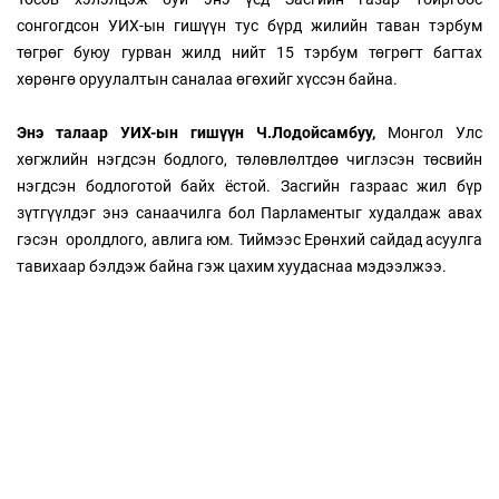
сонгогдсон УИХ-ын гишүүн тус бүрд жилийн таван тэрбум
төгрөг буюу гурван жилд нийт 15 тэрбум төгрөгт багтах
хөрөнгө оруулалтын саналаа өгөхийг хүссэн байна.
Энэ талаар УИХ-ын гишүүн Ч.Лодойсамбуу,
Монгол Улс
хөгжлийн нэгдсэн бодлого, төлөвлөлтдөө чиглэсэн төсвийн
нэгдсэн бодлоготой байх ёстой. Засгийн газраас жил бүр
зүтгүүлдэг энэ санаачилга бол Парламентыг худалдаж авах
гэсэн оролдлого, авлига юм. Тиймээс Ерөнхий сайдад асуулга
тавихаар бэлдэж байна гэж цахим хуудаснаа мэдээлжээ.