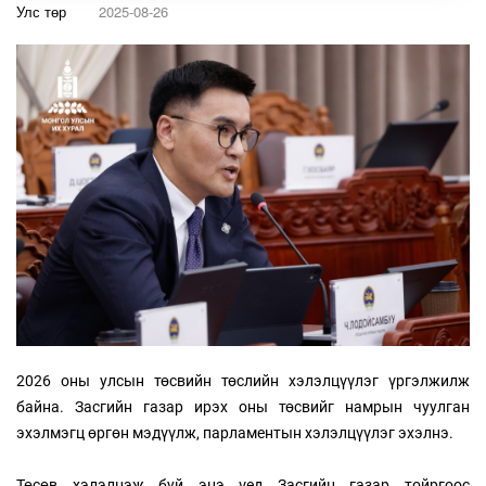
Улс төр
2025-08-26
2026 оны улсын төсвийн төслийн хэлэлцүүлэг үргэлжилж
байна. Засгийн газар ирэх оны төсвийг намрын чуулган
эхэлмэгц өргөн мэдүүлж, парламентын хэлэлцүүлэг эхэлнэ.
Төсөв хэлэлцэж буй энэ үед Засгийн газар тойргоос