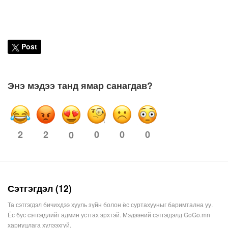
Post
Энэ мэдээ танд ямар санагдав?
2
2
0
0
0
0
Сэтгэгдэл (12)
Та сэтгэгдэл бичихдээ хууль зүйн болон ёс суртахууныг баримтална уу.
Ёс бус сэтгэгдлийг админ устгах эрхтэй. Мэдээний сэтгэгдэлд GoGo.mn
хариуцлага хүлээхгүй.