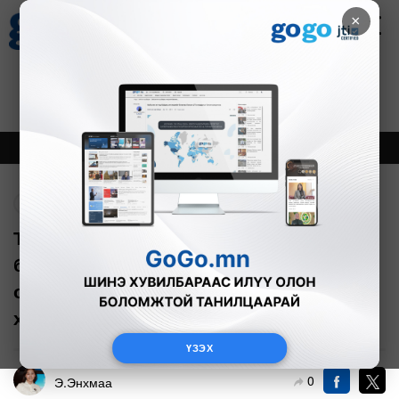
×
Цаг агаар
Зурхай
Валютын ханш
27
8.07
$
3594₮
Онцлох
Шинэ
Тренд
Буцах
Тойргоос сонгогдсон УИХ-ын гишүүн
бүрийг 5 тэрбумд багтах хөрөнгө
оруулалтын саналаа ирүүлэхийг
хүсжээ
ҮЗЭХ
0
Э.Энхмаа