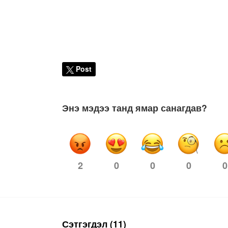
Post
Энэ мэдээ танд ямар санагдав?
2
0
0
0
0
Сэтгэгдэл (11)