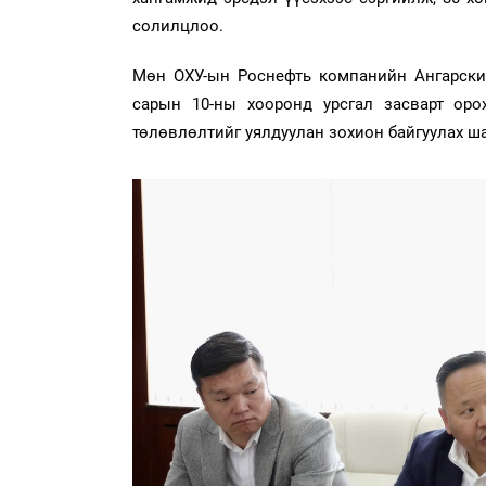
солилцлоо.
Мөн ОХУ-ын Роснефть компанийн Ангарский
сарын 10-ны хооронд урсгал засварт орох
төлөвлөлтийг уялдуулан зохион байгуулах ша