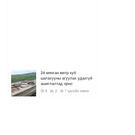
24 мянган метр куб
шатахууны агуулах удахгүй
ашиглалтад орно
8
2
7 цагийн өмнө
Багануурын уурхайг
түшиглэн байгуулах нүүрс-
пиролизын үйлдвэрийг 2028
онд ашиглалтад оруулна
1
8 цагийн өмнө