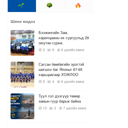
Шинэ мэдээ
Бээжингийн Зам,
харилцааны их сургуульд 29
оюутан сурна
3
6
6 цагийн өмнө
Сагсан бөмбөгийн эрэгтэй
шигшээ баг Японыг 67-65
харьцаагаар ХОЖЛОО
9
4
6 цагийн өмнө
Туул гол дээгүүр төмөр
замын гүүр барьж байна
10
2
7 цагийн өмнө