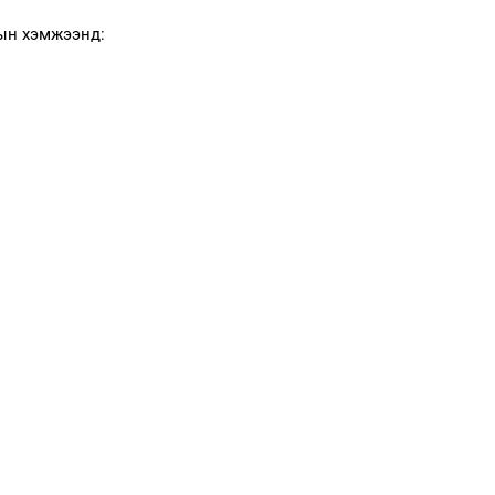
сын хэмжээнд:
м