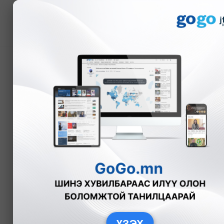
Мэдээ
Шатахууны нөөцийг то
импортлогчидтой уулз
Б.Нямдарь
Эдийн засаг
2025
ҮЗЭХ