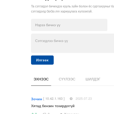
Та сэтгэгдэл бичихдээ хууль зүйн болон ёс суртахууныг б
сэтгэгдэлд GoGo.mn хариуцлага хүлээхгүй.
Илгээх
ЭХНЭЭС
СҮҮЛЭЭС
ШИЛДЭГ
[ 10.42.1.163 ]
2025.07.23
Зочин
Хятад бензин тохирдоггүй
0
0