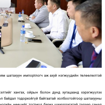
ням шатахуун импортлогч аж ахуй нэгжүүдийн төлөөлөлтэй
лэлтийг хангах, ойрын болон дунд хугацаанд хэрэгжүүлэх
өл байдал тодорхойгүй байгаатай холбоотойгоор шатахууны
оногийн нөөцийг тогтмол барих шаардлагатай талаар санал