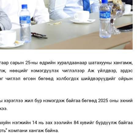
гаар сарын 25-ны өдрийн хуралдаанаар шатахууны хангамж,
лж, нөөцийг нэмэгдүүлэх чиглэлээр Аж үйлдвэр, эрдэс
эг чиглэл өгсөн бөгөөд холбогдох шийдвэрүүдийг ойрын
 хэрэглээ жил бүр нэмэгдэж байгаа бөгөөд 2025 оны эхний
жээ.
хуйн нэгжийн 14 нь зах зээлийн 84 хувийг бүрдүүлж байгаа
ть” компани хангаж байна.