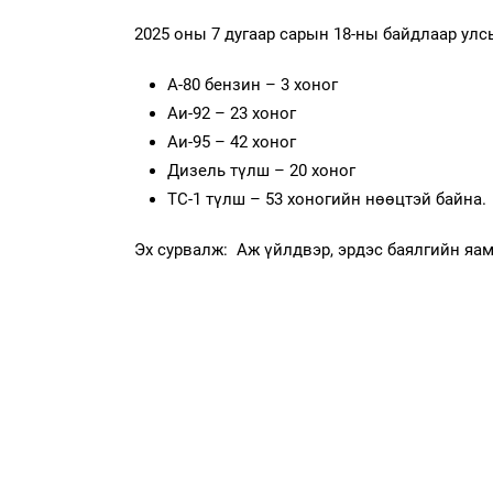
2025 оны 7 дугаар сарын 18-ны байдлаар ул
А-80 бензин – 3 хоног
Аи-92 – 23 хоног
Аи-95 – 42 хоног
Дизель түлш – 20 хоног
ТС-1 түлш – 53 хоногийн нөөцтэй байна.
Эх сурвалж: Аж үйлдвэр, эрдэс баялгийн яа