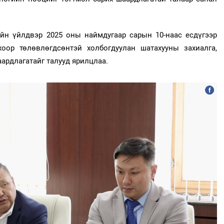
н үйлдвэр 2025 оны наймдугаар сарын 10-наас есдүгээр
оор төлөвлөгдсөнтэй холбогдуулан шатахууны захиалга,
ардлагатайг талууд ярилцлаа.