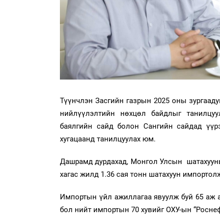
Түүнчлэн Засгийн газрын 2025 оны зургааду
нийлүүлэлтийн нөхцөл байдлыг танилцуу
баялгийн сайд болон Сангийн сайдад үүр
хугацаанд танилцуулах юм.
Дашрамд дурдахад, Монгол Улсын шатахууны
хагас жилд 1.36 сая тонн шатахуун импортол
Импортын үйл ажиллагаа явуулж буй 65 аж а
бол нийт импортын 70 хувийг ОХУ-ын “Роснеф