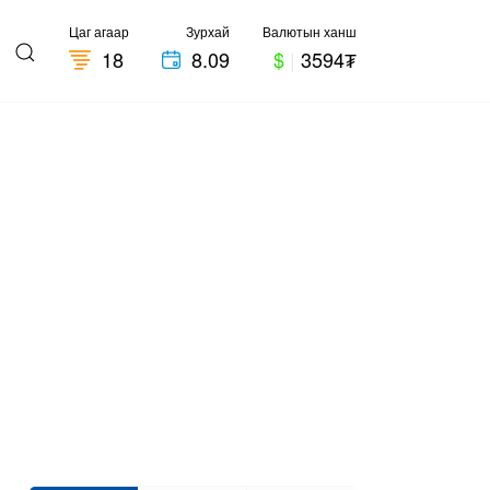
Цаг агаар
Зурхай
Валютын ханш
18
8.09
$
|
3594₮