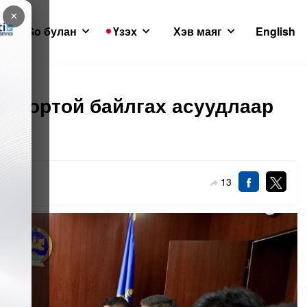
×
GoGo булан
Үзэх
Хэв маяг
English
гтвортой байлгах асуудлаар
жээ
13
-07-21