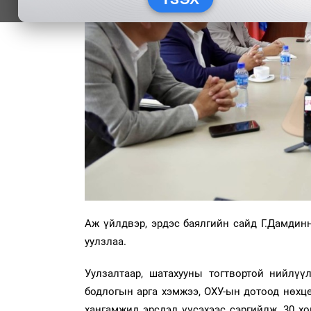
Аж үйлдвэр, эрдэс баялгийн сайд Г.Дамдин
уулзлаа.
Уулзалтаар, шатахууны тогтвортой нийлүү
бодлогын арга хэмжээ, ОХУ-ын дотоод нөхц
хангамжид эрсдэл үүсэхээс сэргийлж, 30 х