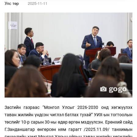
Улс төр
2025-11-11
Засгийн газраас “Монгол Улсыг 2026-2030 онд хөгжүүлэх
таван жилийн үндсэн чиглэл батлах тухай” УИХ-ын тогтоолын
төслийг 10-р сарын 30-ны өдөр өргөн мэдүүлсэн. Ерөнхий сайд
Г.Занданшатар өнгөрсөн ням гарагт /2025.11.09/ танхимын
гишүүдийн хамт Монгол Улсын ойрын таван жилийн хөгжлийн