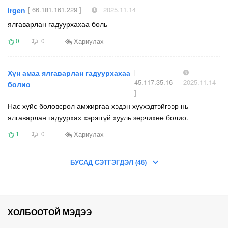
[ 66.181.161.229 ]
2025.11.14
irgen
ялгаварлан гадуурхахаа боль
Хариулах
0
0
[
Хүн амаа ялгаварлан гадуурхахаа
45.117.35.16
2025.11.14
болио
]
Нас хүйс боловсрол амжиргаа хэдэн хүүхэдтэйгээр нь
ялгаварлан гадуурхах хэрэггүй хууль зөрчихөө болио.
Хариулах
1
0
БУСАД СЭТГЭГДЭЛ (46)
ХОЛБООТОЙ МЭДЭЭ