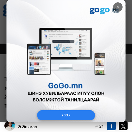
×
Цаг агаар
Зурхай
Валютын ханш
27
8.07
$
3594₮
Онцлох
Шинэ
Тренд
Буцах
Т.Аубакир: 3 ба түүнээс дээш
хүүхэдтэй эхнэр, нөхрийн аль нэгийг
ХАОАТ-аас чөлөөлөхөөр төсөлд
тусгасан
ҮЗЭХ
21
Э.Энхмаа