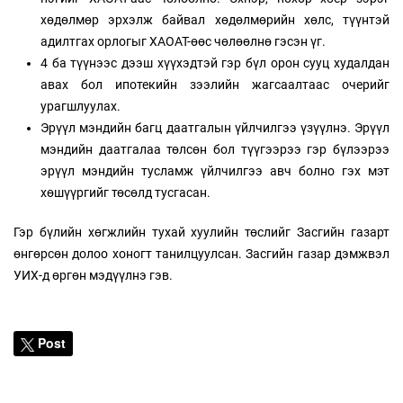
хөдөлмөр эрхэлж байвал хөдөлмөрийн хөлс, түүнтэй
адилтгах орлогыг ХАОАТ-өөс чөлөөлнө гэсэн үг.
4 ба түүнээс дээш хүүхэдтэй гэр бүл орон сууц худалдан
авах бол ипотекийн зээлийн жагсаалтаас очерийг
урагшлуулах.
Эрүүл мэндийн багц даатгалын үйлчилгээ үзүүлнэ. Эрүүл
мэндийн даатгалаа төлсөн бол түүгээрээ гэр бүлээрээ
эрүүл мэндийн тусламж үйлчилгээ авч болно гэх мэт
хөшүүргийг төсөлд тусгасан.
Гэр бүлийн хөгжлийн тухай хуулийн төслийг Засгийн газарт
өнгөрсөн долоо хоногт танилцуулсан. Засгийн газар дэмжвэл
УИХ-д өргөн мэдүүлнэ гэв.
Post