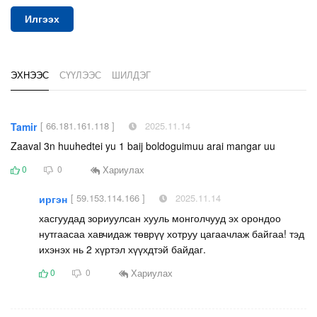
Илгээх
ЭХНЭЭС
СҮҮЛЭЭС
ШИЛДЭГ
[ 66.181.161.118 ]
2025.11.14
Tamir
Zaaval 3n huuhedtei yu 1 baij boldoguimuu arai mangar uu
Хариулах
0
0
[ 59.153.114.166 ]
2025.11.14
иргэн
хасгуудад зориуулсан хууль монголчууд эх орондоо
нутгаасаа хавчидаж төврүү хотруу цагаачлаж байгаа! тэд
ихэнэх нь 2 хүртэл хүүхдтэй байдаг.
Хариулах
0
0