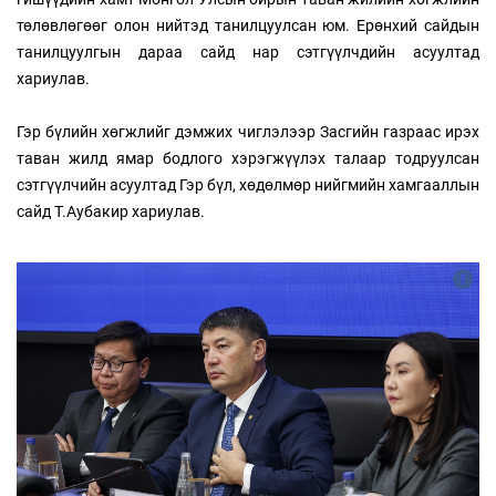
төлөвлөгөөг олон нийтэд танилцуулсан юм. Ерөнхий сайдын
танилцуулгын дараа сайд нар сэтгүүлчдийн асуултад
хариулав.
Гэр бүлийн хөгжлийг дэмжих чиглэлээр Засгийн газраас ирэх
таван жилд ямар бодлого хэрэгжүүлэх талаар тодруулсан
сэтгүүлчийн асуултад Гэр бүл, хөдөлмөр нийгмийн хамгааллын
сайд Т.Аубакир хариулав.