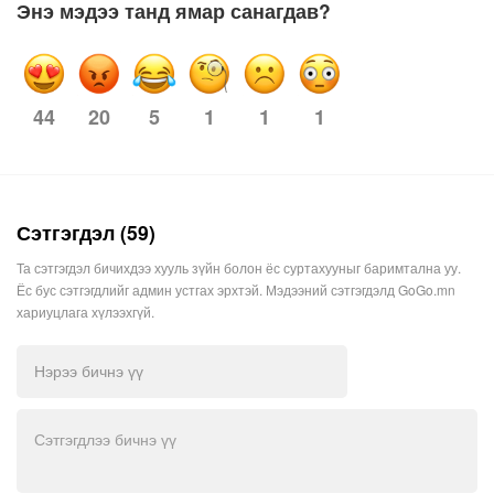
Энэ мэдээ танд ямар санагдав?
20
5
1
1
1
44
Сэтгэгдэл (59)
Та сэтгэгдэл бичихдээ хууль зүйн болон ёс суртахууныг баримтална уу.
Ёс бус сэтгэгдлийг админ устгах эрхтэй. Мэдээний сэтгэгдэлд GoGo.mn
хариуцлага хүлээхгүй.