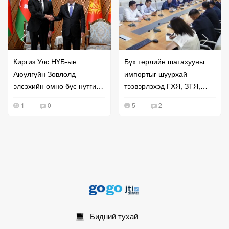
Киргиз Улс НҮБ-ын
Бүх төрлийн шатахууны
Аюулгүйн Зөвлөлд
импортыг шуурхай
элсэхийн өмнө бүс нутгийн
тээвэрлэхэд ГХЯ, ЗТЯ,
хамтын ажиллагаагаа
БХЯ хамтран ажиллана гэв
1
0
5
2
эрчимжүүллээ
Бидний тухай