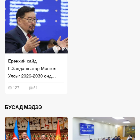
Ерөнхий сайд
Г.Занданшатар Монгол
Улсыг 2026-2030 онд
хөгжүүлэх таван жилийн
127
51
үндсэн чиглэлийг
танилцуулав
БУСАД МЭДЭЭ