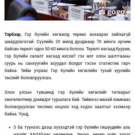
Тэрбээр,
Гэр бүлийн хөгжилд төрөөс анхаарах зайлшгүй
шаардлагатай. Сүүлийн 20 жилд дунджаар 70 мянга орчим
байсан төрөлт одоо 50-60 мянга болсон. Төрөлт яагаад буурав,
гэр бүлийн салалт яагаад ихсэв? гэх мэт олон шалтгааны
суурь нь санхүүгийн асуудал болдог гэсэн статистик гарч
байна. Тийм учраас Гэр бүлийн хөгжлийн тухай хуулийн
төслийг боловсруулсан.
Олон улсын түвшинд гэр бүлийн хөгжлийг татварыг
хөнгөлөлтөөр дэмждэг туршлага бий. Тиймээс манай яамнаас
боловсруулсан төслөөс онцлох хэд хэдэн заалтыг хэлмээр
байна. Үүнд,
3 ба түүнээс дээш хүүхэдтэй гэр бүлийн гишүүдийн аль
нэгийг ХАОАТ-аас чөлөөлнө. Эхнэр, нөхөр хоёр зэрэг