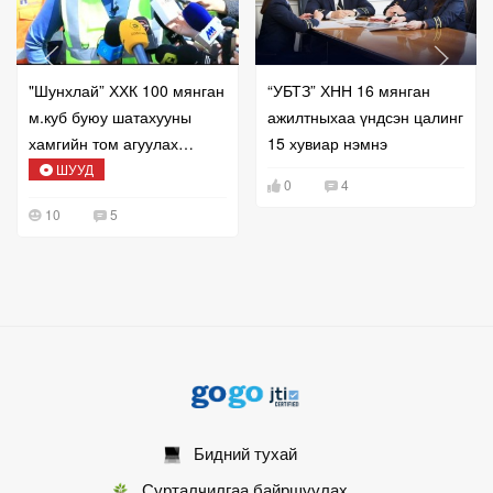
"Шунхлай” ХХК 100 мянган
“УБТЗ” ХНН 16 мянган
м.куб буюу шатахууны
ажилтныхаа үндсэн цалинг
хамгийн том агуулах
15 хувиар нэмнэ
барьж байна
ШУУД
0
4
10
5
Бидний тухай
Сурталчилгаа байршуулах