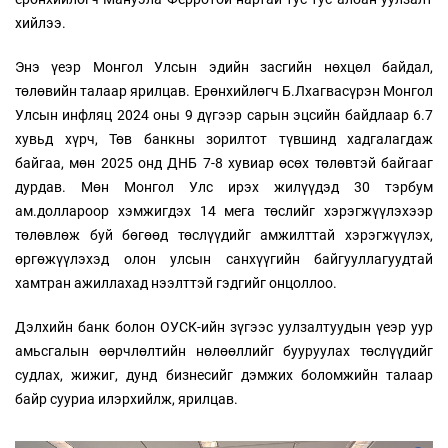
хийлээ.
Энэ үеэр Монгол Улсын эдийн засгийн нөхцөл байдал,
төлөвийн талаар ярилцав. Ерөнхийлөгч Б.Лхагвасүрэн Монгол
Улсын инфляц 2024 оны 9 дүгээр сарын эцсийн байдлаар 6.7
хувьд хүрч, Төв банкны зорилтот түвшинд хадгалагдаж
байгаа, мөн 2025 онд ДНБ 7-8 хувиар өсөх төлөвтэй байгааг
дурдав. Мөн Монгол Улс ирэх жилүүдэд 30 тэрбум
ам.доллароор хэмжигдэх 14 мега төслийг хэрэгжүүлэхээр
төлөвлөж буй бөгөөд төслүүдийг амжилттай хэрэгжүүлэх,
өргөжүүлэхэд олон улсын санхүүгийн байгууллагуудтай
хамтран ажиллахад нээлттэй гэдгийг онцоллоо.
Дэлхийн банк болон ОУСК-ийн зүгээс уулзалтуудын үеэр уур
амьсгалын өөрчлөлтийн нөлөөллийг бууруулах төслүүдийг
судлах, жижиг, дунд бизнесийг дэмжих боломжийн талаар
байр сууриа илэрхийлж, ярилцав.