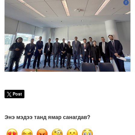
Post
Энэ мэдээ танд ямар санагдав?