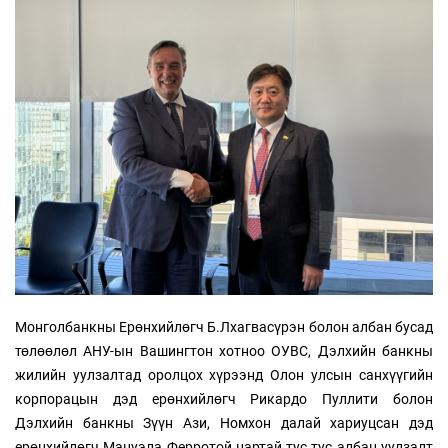
Монголбанкны Ерөнхийлөгч Б.Лхагвасүрэн болон албан бусад
төлөөлөл АНУ-ын Вашингтон хотноо ОУВС, Дэлхийн банкны
жилийн уулзалтад оролцох хүрээнд Олон улсын санхүүгийн
корпорацын дэд ерөнхийлөгч Рикардо Пуллити болон
Дэлхийн банкны Зүүн Ази, Номхон далай хариуцсан дэд
ерөнхийлөгч Мануэла Ферротой нартай тус тус албан уулзалт