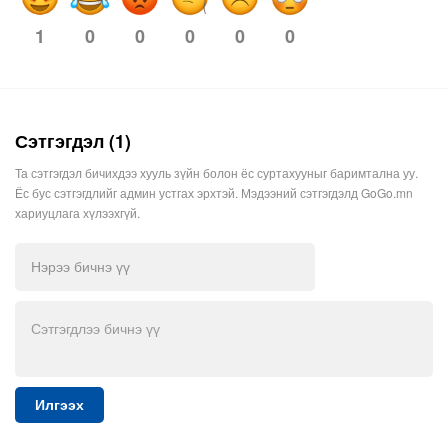
0
0
0
0
0
1
Сэтгэгдэл (1)
Та сэтгэгдэл бичихдээ хууль зүйн болон ёс суртахууныг баримтална уу.
Ёс бус сэтгэгдлийг админ устгах эрхтэй. Мэдээний сэтгэгдэлд GoGo.mn
хариуцлага хүлээхгүй.
Илгээх