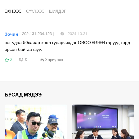
ЭХНЭЭС
СҮҮЛЭЭС
ШИЛДЭГ
[ 202.131.234.123 ]
2024.10.31
Зочин
нэг удаа 50саяар хоол гударчихдаг ОВОО ӨЛӨН гарууд төрд
орсон байгаа шүү.
Хариулах
0
0
БУСАД МЭДЭЭ