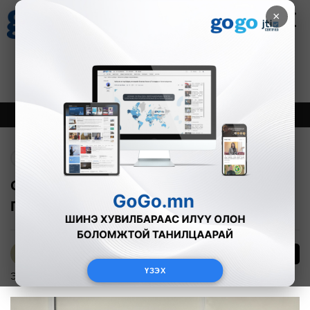
×
Цаг агаар
Зурхай
Валютын ханш
30
8.08
$
3594₮
Онцлох
Шинэ
Тренд
Буцах
ОУСК-ийн дэд дэргүүн Рикардо
Пуллититэй уулзлаа
8
Т.Онон
ҮЗЭХ
Эдийн засаг
2024-10-31