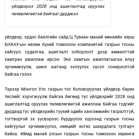
үйлдвэрээ 2028 онд ашиглалтад оруулах
төлөвлөгөөтэй байгааг дурджээ
үйлдвэр, эрдэс баялгийн сайд Ц.Туваан манай мөнхийн хөрш
БНХАУ-ын нөлөө бүхий томоохон компанитай газрын тосны
хайгуул, судалгаа, ашиглалт олборлолт дээр амжилттай
хамтран ажиллаж ирсэн. Энэ хамтын ажиллагаагаа илүү
эрчимжүүлж, шинэ шатанд эхлүүлэх хүсэл сонирхолтой
байгаа гэлээ.
Тэрээр Монгол Улс газрын тос боловсруулах үйлдвэр барих
төслийг хэрэгжүүлж байгаа бөгөөд тус үйлдвэрийг 2028 онд
ашиглалтад оруулах төлөвлөгөөтэй ажиллаж байгаа гэдгийг
дурдаад тус үйлдвэрийн түүхий эдийн хангамжийн тасралтгүй,
тогтвортой эх үүсвэрээс бүрдүүлэх хүрээнд газрын тосны
хайгуулыг эрчимжүүлэх, нөөцийг өсгөх шаардлага тулгарч
байна. Иймд манай улсын газрын тосны томоохон хөрөнгө