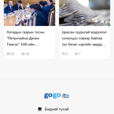
Хятадын газрын тосны
Цаасан суурьтай мэдээлэл
"Петрочайна Дачин
солилцоо хэвээр байгаа
Тамсаг" ХХК-ийн
тул бичиг хэргийн зардал
удирдлагатай уулзжээ
буурахгүй байна гэв
23
18
2
7
Бидний тухай