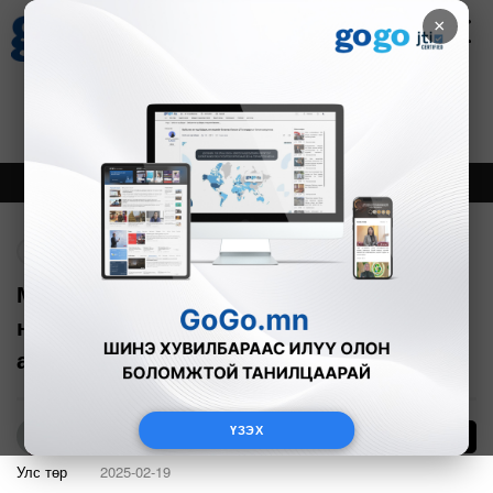
×
Цаг агаар
Зурхай
Валютын ханш
18
8.09
$
3594₮
Онцлох
Шинэ
Тренд
Буцах
Монголд газрын тосны хайгуул хийж,
нөөцийг нэмэгдүүлэхэд хамтран
ажиллахыг хүслээ
ҮЗЭХ
33
Б.Нямдарь
Улс төр
2025-02-19