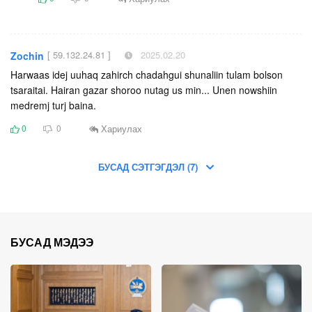
[ 59.132.24.81 ]
2025.02.20
Zochin
Harwaas idej uuhaq zahirch chadahgui shunaliin tulam bolson
tsaraitai. Hairan gazar shoroo nutag us min... Unen nowshiin
medremj turj baina.
Хариулах
0
0
БУСАД СЭТГЭГДЭЛ (7)
БУСАД МЭДЭЭ