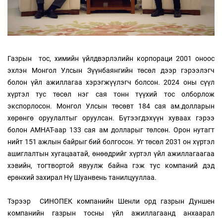
Газрын тос, химийн үйлдвэрлэлийн корпораци 2001 оноос
эхлэн Монгол Улсын Зүүнбаянгийн төсөл дээр гэрээлэгч
болон үйл ажиллагаа хэрэгжүүлэгч болсон. 2024 оны сүүл
хүртэл тус төсөл нэг сая тонн түүхий тос олборлож
экспорлосон. Монгол Улсын төсөвт 184 сая ам.долларын
хөрөнгө оруулалтыг оруулсан. Бүтээгдэхүүн хуваах гэрээ
болон АМНАТ-аар 133 сая ам долларыг төлсөн. Орон нутагт
нийт 151 ажлын байрыг бий болгосон. Уг төсөл 2031 он хүртэл
ашиглалтын хугацаатай, өнөөдрийг хүртэл үйл ажиллагаагаа
хэвийн, тогтвортой явуулж байна гэж тус компаний дэд
ерөнхий захирал Нү Шуанвень танилцууллаа.
Тэрээр СИНОПЕК компанийн Шенли орд газрын Дуншен
компанийн газрын тосны үйл ажиллагаанд анхаарал