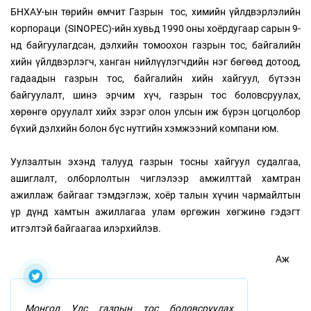
БНХАУ-ын төрийн өмчит Газрын тос, химийн үйлдвэрлэлийн
корпораци (SINOPEC)-ийн хувьд 1990 оны хоёрдугаар сарын 9-
нд байгуулагдсан, дэлхийн томоохон газрын тос, байгалийн
хийн үйлдвэрлэгч, ханган нийлүүлэгчдийн нэг бөгөөд дотоод,
гадаадын газрын тос, байгалийн хийн хайгуул, бүтээн
байгуулалт, шинэ эрчим хүч, газрын тос боловсруулах,
хөрөнгө оруулалт хийх зэрэг олон улсын иж бүрэн цогцолбор
бүхий дэлхийн болон бүс нутгийн хэмжээний компани юм.
Уулзалтын эхэнд талууд газрын тосны хайгуул судалгаа,
ашиглалт, олборлолтын чиглэлээр амжилттай хамтран
ажиллаж байгааг тэмдэглэж, хоёр талын хүчин чармайлтын
үр дүнд хамтын ажиллагаа улам өргөжин хөгжинө гэдэгт
итгэлтэй байгаагаа илэрхийлэв.
Аж
Монгол Улс газрын тос боловсруулах