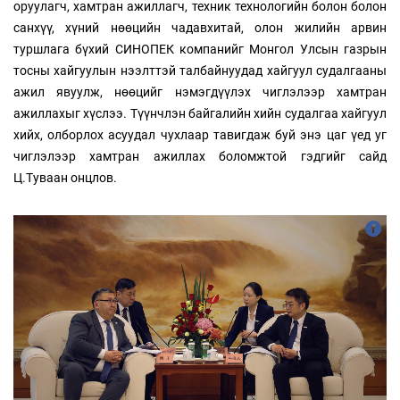
оруулагч, хамтран ажиллагч, техник технологийн болон болон
санхүү, хүний нөөцийн чадавхитай, олон жилийн арвин
туршлага бүхий СИНОПЕК компанийг Монгол Улсын газрын
тосны хайгуулын нээлттэй талбайнуудад хайгуул судалгааны
ажил явуулж, нөөцийг нэмэгдүүлэх чиглэлээр хамтран
ажиллахыг хүслээ. Түүнчлэн байгалийн хийн судалгаа хайгуул
хийх, олборлох асуудал чухлаар тавигдаж буй энэ цаг үед уг
чиглэлээр хамтран ажиллах боломжтой гэдгийг сайд
Ц.Туваан онцлов.