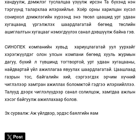
хандуулж, дэмжлэг туслалцаа үзүүлж ирсэн Та бүхэнд нэн
тэргүүнд талархлаа илэрхийлье. Хоёр орны харилцан хүсэл
сонирхол дэмжлэгийн хүрээнд энэ төсөл цаашид урт удаан
хугацаанд үргэлжлэх шаардлагатай бөгөөд төслийн
ашиглалтын хугацааг нэмэгдүүлэх санал дэвшүүлж байна гэв.
СИНОПЕК компанийн хувьд хариуцлагатай уул уурхайг
хэрэгжүүлдэг олон улсын компани бөгөөд хууль журмын
дагуу, бүхий л түвшинд тогтвортой, урт удаан хугацааны,
найдвартай үйл ажиллагаа явуулах шаардлагатай. Цаашлаад
газрын тос, байгалийн хий, сэргээгдэх эрчим хүчний
чиглэлээр хамтран ажиллах боломжтой гэдгээ илэрхийллээ.
Талууд дээрх чиглэлүүдээр санал солилцож, хамтдаа ажлын
хэсэг байгуулж ажиллахаар болов.
Эх сурвалж: Аж үйлдвэр, эрдэс баялгийн яам
Post