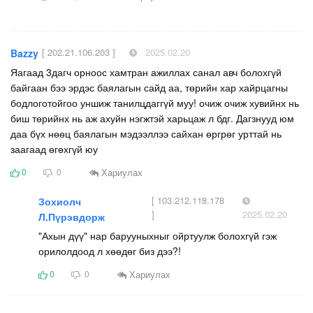
[ 202.21.106.203 ]
2025.02.20
Bazzy
Яагаад 3дагч орноос хамтран ажиллах санал авч болохгүй
байгаан бээ эрдэс баялагын сайд аа, төрийн хар хайрцагны
бодлоготойгоо уншиж танилцдаггүй муу! очиж очиж хувийнх нь
биш төрийнх нь аж ахуйн нэгжтэй харьцаж л бдг. Дагзнууд юм
даа бүх нөөц баялагын мэдээллээ сайхан өргрөг урттай нь
заагаад өгөхгүй юу
Хариулах
0
0
[ 103.212.118.178
Зохиолч
]
2025.02.20
Л.Пүрэвдорж
"Ахын дүү" нар барууныхныг ойртуулж болохгүй гэж
орилолдоод л хөөдөг биз дээ?!
Хариулах
0
0