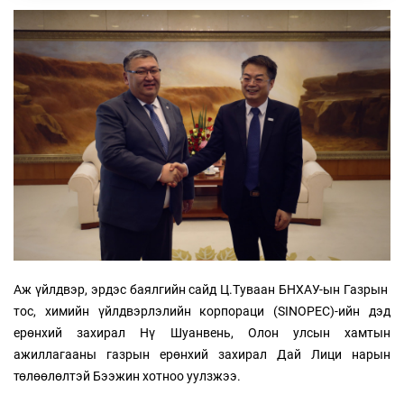
Аж үйлдвэр, эрдэс баялгийн сайд Ц.Туваан БНХАУ-ын Газрын
тос, химийн үйлдвэрлэлийн корпораци (SINOPEC)-ийн дэд
ерөнхий захирал Нү Шуанвень, Олон улсын хамтын
ажиллагааны газрын ерөнхий захирал Дай Лици нарын
төлөөлөлтэй Бээжин хотноо уулзжээ.