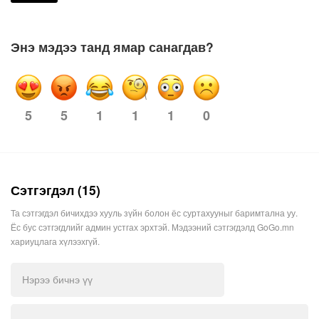
Энэ мэдээ танд ямар санагдав?
5
1
1
1
0
5
Сэтгэгдэл (15)
Та сэтгэгдэл бичихдээ хууль зүйн болон ёс суртахууныг баримтална уу.
Ёс бус сэтгэгдлийг админ устгах эрхтэй. Мэдээний сэтгэгдэлд GoGo.mn
хариуцлага хүлээхгүй.