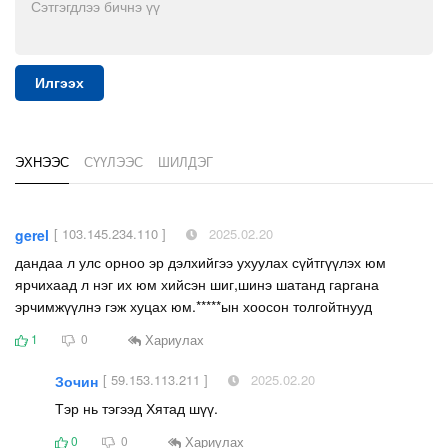
Илгээх
ЭХНЭЭС
СҮҮЛЭЭС
ШИЛДЭГ
[ 103.145.234.110 ]
2025.02.20
gerel
дандаа л улс орноо эр дэлхийгээ ухуулах сүйтгүүлэх юм
ярчихаад л нэг их юм хийсэн шиг,шинэ шатанд гаргана
эрчимжүүлнэ гэж хуцах юм.*****ын хоосон толгойтнууд
Хариулах
1
0
[ 59.153.113.211 ]
2025.02.20
Зочин
Тэр нь тэгээд Хятад шүү.
Хариулах
0
0