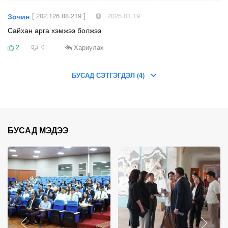
[ 202.126.88.219 ]
2025.01.19
Зочин
Сайхан арга хэмжээ болжээ
Хариулах
2
0
БУСАД СЭТГЭГДЭЛ (4)
БУСАД МЭДЭЭ