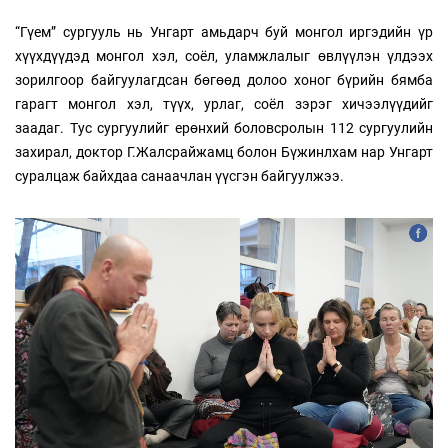
“Гүем” сургууль нь Унгарт амьдарч буй монгол иргэдийн үр
хүүхдүүдэд монгол хэл, соёл, уламжлалыг өвлүүлэн үлдээх
зорилгоор байгуулагдсан бөгөөд долоо хоног бүрийн бямба
гарагт монгол хэл, түүх, урлаг, соёл зэрэг хичээлүүдийг
заадаг. Тус сургуулийг ерөнхий боловсролын 112 сургуулийн
захирал, доктор Г.Жалсрайжамц болон Бүжинлхам нар Унгарт
суралцаж байхдаа санаачлан үүсгэн байгуулжээ.