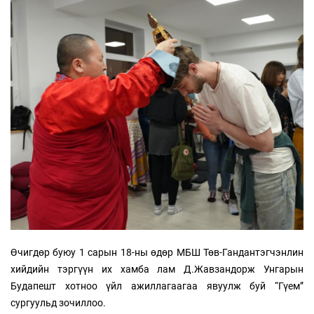
Өчигдөр буюу 1 сарын 18-ны өдөр МБШ Төв-Гандантэгчэнлин
хийдийн тэргүүн их хамба лам Д.Жавзандорж Унгарын
Будапешт хотноо үйл ажиллагаагаа явуулж буй “Гүем”
сургуульд зочиллоо.