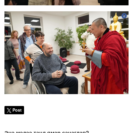
Post
Энэ мэдээ танд ямар санагдав?