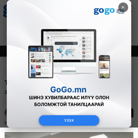
×
Цаг агаар
Зурхай
Валютын ханш
18
8.09
$
3594₮
Онцлох
Шинэ
Тренд
Буцах
Тэргүүн хамба лам “Гүем” сургуульд
зочлов
156
Б.Эрдэнэчимэг
ҮЗЭХ
Боловсрол
2025-01-19