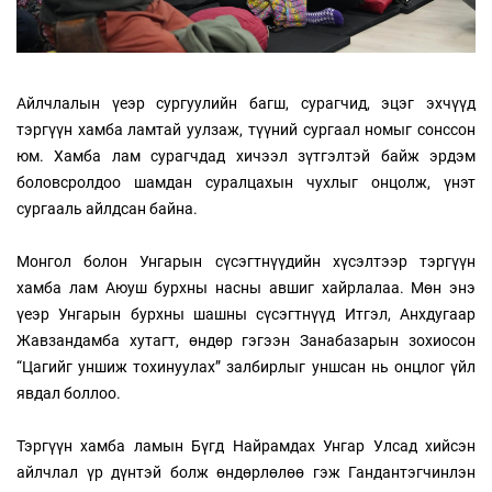
Айлчлалын үеэр сургуулийн багш, сурагчид, эцэг эхчүүд
тэргүүн хамба ламтай уулзаж, түүний сургаал номыг сонссон
юм. Хамба лам сурагчдад хичээл зүтгэлтэй байж эрдэм
боловсролдоо шамдан суралцахын чухлыг онцолж, үнэт
сургааль айлдсан байна.
Монгол болон Унгарын сүсэгтнүүдийн хүсэлтээр тэргүүн
хамба лам Аюуш бурхны насны авшиг хайрлалаа. Мөн энэ
үеэр Унгарын бурхны шашны сүсэгтнүүд Итгэл, Анхдугаар
Жавзандамба хутагт, өндөр гэгээн Занабазарын зохиосон
“Цагийг уншиж тохинуулах” залбирлыг уншсан нь онцлог үйл
явдал боллоо.
Тэргүүн хамба ламын Бүгд Найрамдах Унгар Улсад хийсэн
айлчлал үр дүнтэй болж өндөрлөлөө гэж Гандантэгчинлэн