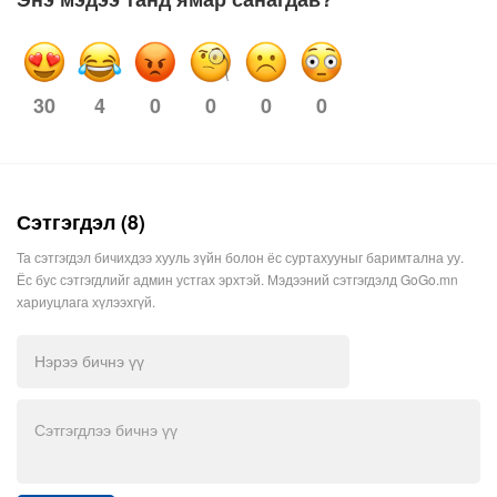
4
0
0
0
0
30
Сэтгэгдэл (8)
Та сэтгэгдэл бичихдээ хууль зүйн болон ёс суртахууныг баримтална уу.
Ёс бус сэтгэгдлийг админ устгах эрхтэй. Мэдээний сэтгэгдэлд GoGo.mn
хариуцлага хүлээхгүй.