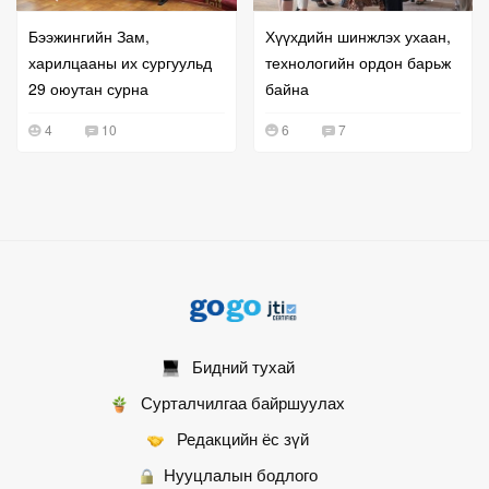
Бээжингийн Зам,
Хүүхдийн шинжлэх ухаан,
харилцааны их сургуульд
технологийн ордон барьж
29 оюутан сурна
байна
4
10
6
7
Бидний тухай
Сурталчилгаа байршуулах
Редакцийн ёс зүй
Нууцлалын бодлого