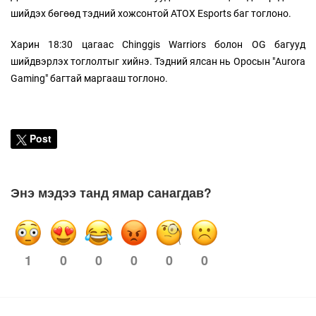
шийдэх бөгөөд тэдний хожсонтой ATOX Esports баг тоглоно.
Харин 18:30 цагаас Chinggis Warriors болон OG багууд
шийдвэрлэх тоглолтыг хийнэ. Тэдний ялсан нь Оросын "Aurora
Gaming" багтай маргааш тоглоно.
Post
Энэ мэдээ танд ямар санагдав?
1
0
0
0
0
0