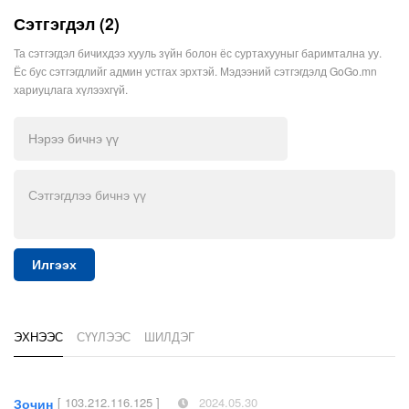
Сэтгэгдэл (2)
Та сэтгэгдэл бичихдээ хууль зүйн болон ёс суртахууныг баримтална уу.
Ёс бус сэтгэгдлийг админ устгах эрхтэй. Мэдээний сэтгэгдэлд GoGo.mn
хариуцлага хүлээхгүй.
Илгээх
ЭХНЭЭС
СҮҮЛЭЭС
ШИЛДЭГ
[ 103.212.116.125 ]
2024.05.30
Зочин