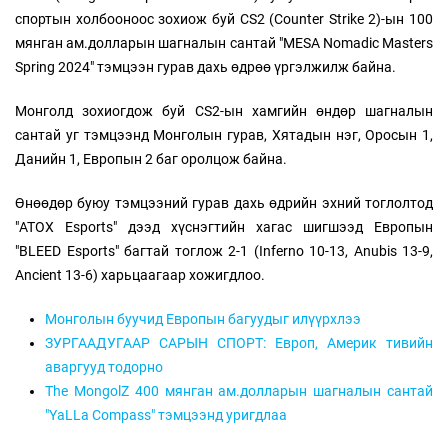
спортын холбооноос зохиож буй CS2 (Counter Strike 2)-ын 100
мянган ам.долларын шагналын сантай "MESA Nomadic Masters
Spring 2024" тэмцээн гурав дахь өдрөө үргэлжилж байна.
Монголд зохиогдож буй CS2-ын хамгийн өндөр шагналын
сантай уг тэмцээнд Монголын гурав, Хятадын нэг, Оросын 1,
Данийн 1, Европын 2 баг оролцож байна.
Өнөөдөр буюу тэмцээний гурав дахь өдрийн эхний тоглолтод
"ATOX Esports" дээд хүснэгтийн хагас шигшээд Европын
"BLEED Esports" багтай тоглож 2-1 (Inferno 10-13, Anubis 13-9,
Ancient 13-6) харьцаагаар хожигдлоо.
Монголын буучид Европын багуудыг илүүрхлээ
ЗУРГААДУГААР САРЫН СПОРТ: Европ, Америк тивийн
аваргууд тодорно
The MongolZ 400 мянган ам.долларын шагналын сантай
"YaLLa Compass" тэмцээнд уригдлаа