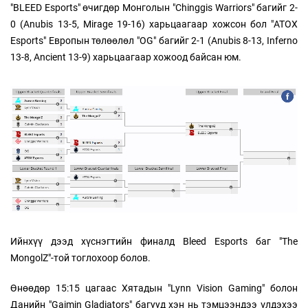
"BLEED Esports" өчигдөр Монголын "Chinggis Warriors" багийг 2-
0 (Anubis 13-5, Mirage 19-16) харьцаагаар хожсон бол "ATOX
Esports" Европын төлөөлөл "OG" багийг 2-1 (Anubis 8-13, Inferno
13-8, Ancient 13-9) харьцаагаар хожоод байсан юм.
Ийнхүү дээд хүснэгтийн финалд Bleed Esports баг "The
MongolZ"-той тоглохоор болов.
Өнөөдөр 15:15 цагаас Хятадын "Lynn Vision Gaming" болон
Данийн "Gaimin Gladiators" багууд хэн нь тэмцээндээ үлдэхээ