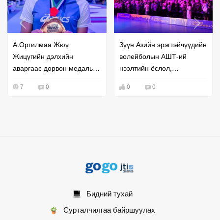
А.Оргилмаа Жюү
Зүүн Азийн эрэгтэйчүүдийн
Жицүгийн дэлхийн
волейболын АШТ-ий
аваргаас дөрвөн медаль
нээлтийн ёслол,
хүртлээ
тоглолтууд боллоо
7
0
0
0
Бидний тухай
Сурталчилгаа байршуулах