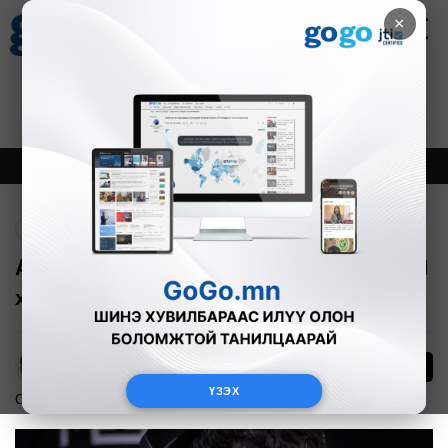
×
Цаг агаар
Зурхай
Валютын ханш
27
8.07
$
3594₮
Онцлох
Шинэ
Тренд
Буцах
ATOX Esports баг Bleed Esports багт 2-1
харьцаагаар хожигдлоо
77
А.Эрхэмбаяр
ҮЗЭХ
Спорт
2024-05-30