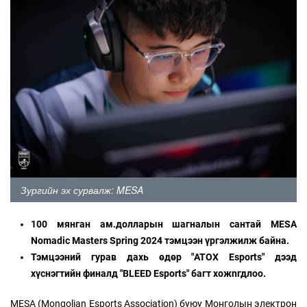
Зургийн эх сурвалж: MESA
100 мянган ам.долларын шагналын сантай MESA
Nomadic Masters Spring 2024 тэмцээн үргэлжилж байна.
Тэмцээний гурав дахь өдөр "ATOX Esports" дээд
хүснэгтийн финалд "BLEED Esports" багт хожnгдлоо.
MESA (Mongolian Esports Association) буюу Монголын электрон