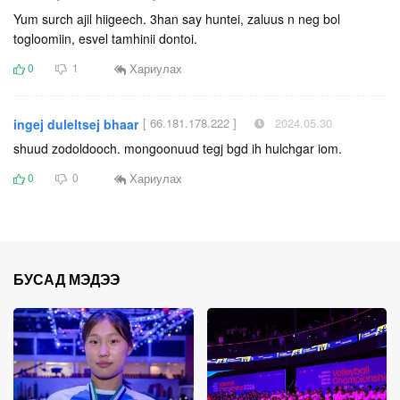
Yum surch ajil hiigeech. 3han say huntei, zaluus n neg bol
togloomiin, esvel tamhinii dontoi.
Хариулах
0
1
[ 66.181.178.222 ]
2024.05.30
ingej duleltsej bhaar
shuud zodoldooch. mongoonuud tegj bgd ih hulchgar iom.
Хариулах
0
0
БУСАД МЭДЭЭ