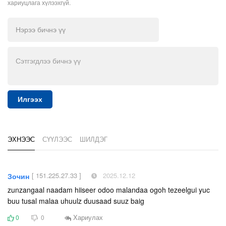
хариуцлага хүлээхгүй.
Илгээх
ЭХНЭЭС
СҮҮЛЭЭС
ШИЛДЭГ
[ 151.225.27.33 ]
2025.12.12
Зочин
zunzangaal naadam hiiseer odoo malandaa ogoh tezeelgui yuc
buu tusal malaa uhuulz duusaad suuz baig
Хариулах
0
0