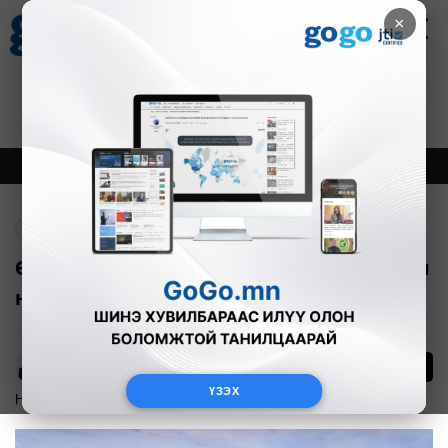
×
Цаг агаар
Зурхай
Валютын ханш
27
8.06
$
3594₮
Онцлох
Шинэ
Тренд
Буцах
Өвөлжилт хүндэрсэн аймгуудад улсын
нөөцөөс өвс, тэжээл хүргүүлнэ
1
А.Анужин
ҮЗЭХ
Нийгэм
2025-12-12