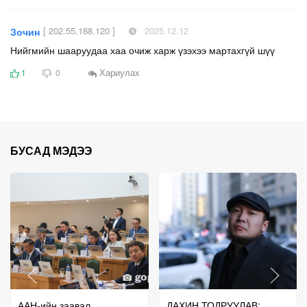
[ 202.55.188.120 ]
2025.12.12
Зочин
Нийгмийн шааруудаа хаа очиж харж үзэхээ мартахгүй шүү
Хариулах
1
0
БУСАД МЭДЭЭ
ААН-ийн заавал
ДАХИН ТОДРУУЛАВ: