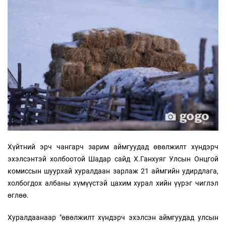
Хүйтний эрч чангарч зарим аймгуудад өвөлжилт хүндэрч
эхэлсэнтэй холбоотой Шадар сайд Х.Ганхуяг Улсын Онцгой
комиссын шуурхай хуралдаан зарлаж 21 аймгийн удирдлага,
холбогдох албаны хүмүүстэй цахим хурал хийн үүрэг чиглэл
өглөө.
Хуралдаанаар "өвөлжилт хүндэрч эхэлсэн аймгуудад улсын