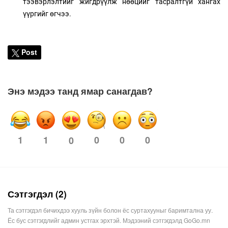
тээвэрлэлтийг жигдрүүлж нөөцийг тасралтгүй хангах
үүргийг өгчээ.
Post
Энэ мэдээ танд ямар санагдав?
1
1
0
0
0
0
Сэтгэгдэл (2)
Та сэтгэгдэл бичихдээ хууль зүйн болон ёс суртахууныг баримтална уу.
Ёс бус сэтгэгдлийг админ устгах эрхтэй. Мэдээний сэтгэгдэлд GoGo.mn