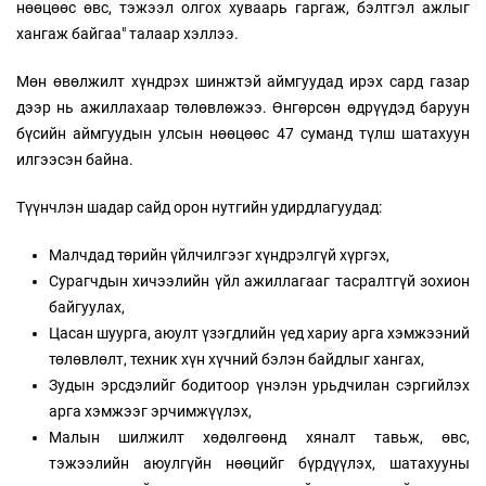
нөөцөөс өвс, тэжээл олгох хуваарь гаргаж, бэлтгэл ажлыг
хангаж байгаа" талаар хэллээ.
Мөн өвөлжилт хүндрэх шинжтэй аймгуудад ирэх сард газар
дээр нь ажиллахаар төлөвлөжээ. Өнгөрсөн өдрүүдэд баруун
бүсийн аймгуудын улсын нөөцөөс 47 суманд түлш шатахуун
илгээсэн байна.
Түүнчлэн шадар сайд орон нутгийн удирдлагуудад:
Малчдад төрийн үйлчилгээг хүндрэлгүй хүргэх,
Сурагчдын хичээлийн үйл ажиллагааг тасралтгүй зохион
байгуулах,
Цасан шуурга, аюулт үзэгдлийн үед хариу арга хэмжээний
төлөвлөлт, техник хүн хүчний бэлэн байдлыг хангах,
Зудын эрсдэлийг бодитоор үнэлэн урьдчилан сэргийлэх
арга хэмжээг эрчимжүүлэх,
Малын шилжилт хөдөлгөөнд хяналт тавьж, өвс,
тэжээлийн аюулгүйн нөөцийг бүрдүүлэх, шатахууны