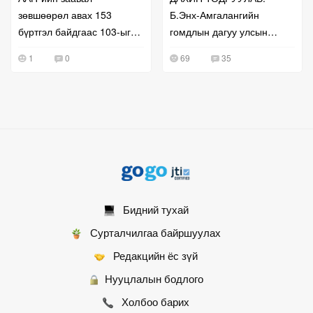
зөвшөөрөл авах 153
Б.Энх-Амгалангийн
бүртгэл байдгаас 103-ыг
гомдлын дагуу улсын
нь чөлөөлжээ
бүртгэлийг нь сэргээж
1
0
69
35
өгчээ
Бидний тухай
Сурталчилгаа байршуулах
Редакцийн ёс зүй
Нууцлалын бодлого
Холбоо барих