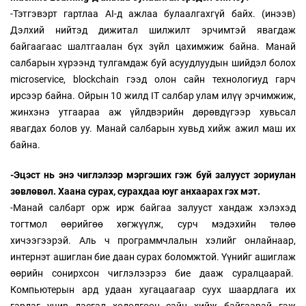
-Тэтгэвэрт гартлаа AI-д ажлаа булаалгахгүй байх. (инээв)
Дэлхий нийтэд дижитал шилжилт эрчимтэй явагдаж
байгаагаас шалтгаалан бүх зүйл цахимжиж байна. Манай
салбарын хүрээнд тулгамдаж буй асуудлуудын шийдэл болох
microservice, blockchain гээд олон сайн технологиуд гарч
ирсээр байна. Ойрын 10 жилд IT салбар улам илүү эрчимжиж,
жинхэнэ утгаараа аж үйлдвэрийн дөрөвдүгээр хувьсал
явагдах болов уу. Манай салбарын хувьд хийж ажил маш их
байна.
-Эцэст нь энэ чиглэлээр мэргэших гэж буй залууст зориулан
зөвлөвөл. Хаана сурах, сурахдаа юуг анхаарах гэх мэт.
-Манай салбарт орж ирж байгаа залууст хандаж хэлэхэд
тогтмол өөрийгөө хөгжүүлж, сурч мэдэхийн төлөө
хичээгээрэй. Аль ч программчлалын хэлийг онлайнаар,
интернэт ашиглан бие даан сурах боломжтой. Үүнийг ашиглаж
өөрийн сонирхсон чиглэлээрээ бие дааж суралцаарай.
Компьютерын ард удаан хугацаагаар суух шаардлага их