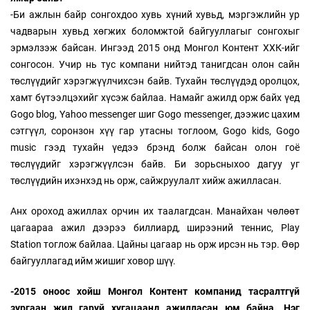
-Би ажлын байр сонгохдоо хувь хүний хувьд, мэргэжлийн ур
чадварын хувьд хөгжих боломжтой байгууллагыг сонгохыг
эрмэлзэж байсан. Ингээд 2015 онд Монгол Контент ХХК-ийг
сонгосон. Учир нь тус компани нийтэд танигдсан олон сайн
төслүүдийг хэрэгжүүлчихсэн байв. Тухайн төслүүдэд оролцох,
хамт бүтээлцэхийг хүсэж байлаа. Намайг ажилд орж байх үед
Gogo blog, Yahoo messenger шиг Gogo messenger, дээжис цахим
сэтгүүл, соронзон хүү гар утасны тоглоом, Gogo kids, Gogo
music гээд тухайн үедээ брэнд болж байсан олон гоё
төслүүдийг хэрэгжүүлсэн байв. Би зорьсныхоо дагуу уг
төслүүдийн ихэнхэд нь орж, сайжруулалт хийж ажилласан.
Анх ороход ажиллах орчин их таалагдсан. Манайхан чөлөөт
цагаараа ажил дээрээ биллиард, ширээний теннис, Play
Station тоглож байлаа. Цайны цагаар нь орж ирсэн нь тэр. Өөр
байгууллагад ийм жишиг ховор шүү.
-2015 оноос хойш Монгол Контент компанид тасралтгүй
зургаан жил гаруй хугацаанд ажилласан юм байна. Нэг