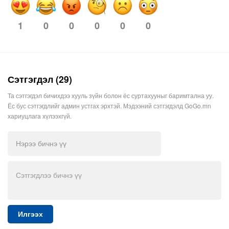
0
0
0
0
0
1
Сэтгэгдэл (29)
Та сэтгэгдэл бичихдээ хууль зүйн болон ёс суртахууныг баримтална уу.
Ёс бус сэтгэгдлийг админ устгах эрхтэй. Мэдээний сэтгэгдэлд GoGo.mn
хариуцлага хүлээхгүй.
Илгээх