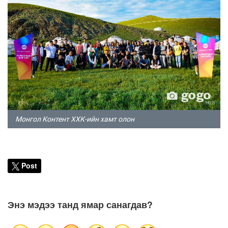
Монгол Контент ХХК-ийн хамт олон
Post
Энэ мэдээ танд ямар санагдав?