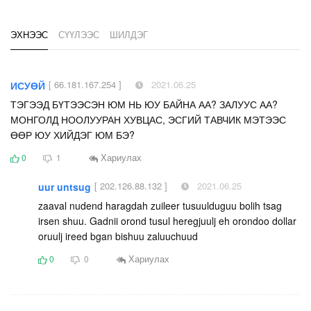
ЭХНЭЭС
СҮҮЛЭЭС
ШИЛДЭГ
[ 66.181.167.254 ]
2021.06.25
ИСУӨЙ
ТЭГЭЭД БҮТЭЭСЭН ЮМ НЬ ЮУ БАЙНА АА? ЗАЛУУС АА?
МОНГОЛД НООЛУУРАН ХУВЦАС, ЭСГИЙ ТАВЧИК МЭТЭЭС
ӨӨР ЮУ ХИЙДЭГ ЮМ БЭ?
Хариулах
0
1
[ 202.126.88.132 ]
2021.06.25
uur untsug
zaaval nudend haragdah zuileer tusuulduguu bolih tsag
irsen shuu. Gadnii orond tusul heregjuulj eh orondoo dollar
oruulj ireed bgan bishuu zaluuchuud
Хариулах
0
0