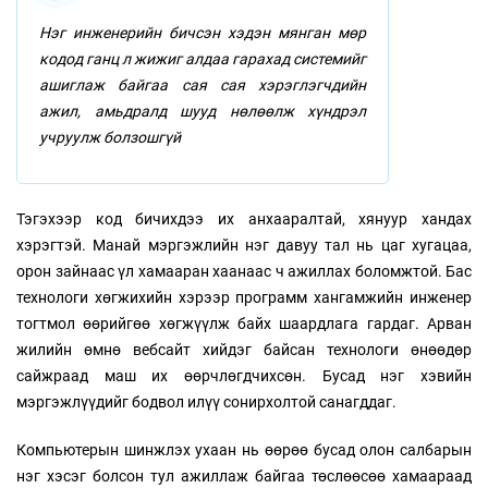
Нэг инженерийн бичсэн хэдэн мянган мөр
кодод ганц л жижиг алдаа гарахад системийг
ашиглаж байгаа сая сая хэрэглэгчдийн
ажил, амьдралд шууд нөлөөлж хүндрэл
учруулж болзошгүй
Тэгэхээр код бичихдээ их анхааралтай, хянуур хандах
хэрэгтэй. Манай мэргэжлийн нэг давуу тал нь цаг хугацаа,
орон зайнаас үл хамааран хаанаас ч ажиллах боломжтой. Бас
технологи хөгжихийн хэрээр программ хангамжийн инженер
тогтмол өөрийгөө хөгжүүлж байх шаардлага гардаг. Арван
жилийн өмнө вебсайт хийдэг байсан технологи өнөөдөр
сайжраад маш их өөрчлөгдчихсөн. Бусад нэг хэвийн
мэргэжлүүдийг бодвол илүү сонирхолтой санагддаг.
Компьютерын шинжлэх ухаан нь өөрөө бусад олон салбарын
нэг хэсэг болсон тул ажиллаж байгаа төслөөсөө хамаараад