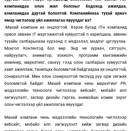
компанидаа олон жил болсныг бодоход ажилдаа,
компанидаа дуртай бололтой. Компанийнхаа тухай яриач
ямар чиглэлээр үйл ажиллагаа явуулдаг вэ?
-Манай компани их онцлогтой. Хэрэв бусад IT-н компанид
орвол зөвхөн IT мэргэжилтэй хүмүүстэй л харилцана, зөвхөн
тухайн салбарынхаа хүрээнд л мэдээлэл, мэдлэг цуглуулна.
Монгол Контентод бол өөр. Энд чи зураач, сэтгүүлч,
найруулагч, аниматор, зохиолч, программ хангамжийн
инженер, маркетинг, санхүү гээд олон салбарын хүмүүстэй
хамт ажиллаж, танилцах боломжтой байдгаараа их онцлогтой,
сонирхолтой. Мөн олон сонирхолтой төслүүд рүү орж хөгжих
боломжтой байдаг. Манай компани чинь маркетинг PR,
мэдээллийн технологи чиглэлээр вебсайт, мобайл апп
хөгжүүлэлт, загвар дизайн гаргах, анимэйшн комик зэрэг
олон чиглэлээр үйл ажиллагаа явуулдаг.
Манай компани чинь мэдээллийн технологийн чиглэлээр
вебсайт, мобайл апп хөгжүүлэлт хийж загвар дизайн