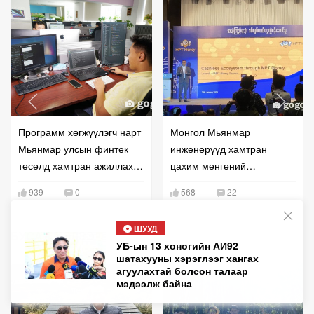
Программ хөгжүүлэгч нарт
Монгол Мьянмар
Мьянмар улсын финтек
инженерүүд хамтран
төсөлд хамтран ажиллах
цахим мөнгөний
боломж нээгдлээ
үйлчилгээг амжилттай
939
0
568
22
нэвтрүүллээ
ШУУД
БУСАД МЭДЭЭ
УБ-ын 13 хоногийн АИ92
шатахууны хэрэглээг хангах
агуулахтай болсон талаар
мэдээлж байна