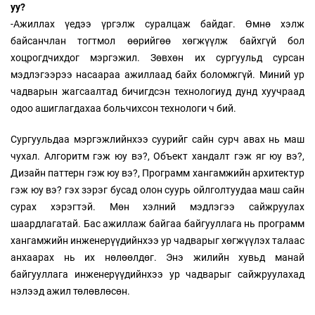
уу?
-Ажиллах үедээ үргэлж суралцаж байдаг. Өмнө хэлж
байсанчлан тогтмол өөрийгөө хөгжүүлж байхгүй бол
хоцрогдчихдог мэргэжил. Зөвхөн их сургуульд сурсан
мэдлэгээрээ насаараа ажиллаад байх боломжгүй. Миний ур
чадварын жагсаалтад бичигдсэн технологиуд дунд хуучраад
одоо ашиглагдахаа больчихсон технологи ч бий.
Сургуульдаа мэргэжлийнхээ суурийг сайн сурч авах нь маш
чухал. Алгоритм гэж юу вэ?, Объект хандалт гэж яг юу вэ?,
Дизайн паттерн гэж юу вэ?, Программ хангамжийн архитектур
гэж юу вэ? гэх зэрэг бусад олон суурь ойлголтуудаа маш сайн
сурах хэрэгтэй. Мөн хэлний мэдлэгээ сайжруулах
шаардлагатай. Бас ажиллаж байгаа байгууллага нь программ
хангамжийн инженерүүдийнхээ ур чадварыг хөгжүүлэх талаас
анхаарах нь их нөлөөлдөг. Энэ жилийн хувьд манай
байгууллага инженерүүдийнхээ ур чадварыг сайжруулахад
нэлээд ажил төлөвлөсөн.