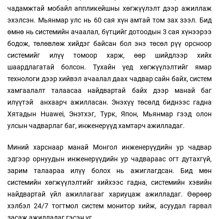
чадамжтай мобайл аппликейшны хөгжүүлэлт дээр ажиллаж
эхэлсэн. Мьянмар улс нь 60 сая хүн амтай том зах зээл. Бид
өмнө нь системийн ачаалал, бүтцийг дотоодын 3 сая хүнээрээ
бодож, төлөвлөж хийдэг байсан бол энэ төсөл рүү орсноор
системийг илүү томоор харж, өөр шийдлээр хийх
шаардлагатай болсон. Тухайн үед хөгжүүлэлтийг ямар
технологи дээр хийвэл ачаалал даах чадвар сайн байх, систем
хамгаалалт талаасаа найдвартай байх дээр манай баг
илүүтэй анхаарч ажилласан. Энэхүү төсөлд биднээс гадна
Хятадын Huawei, Энэтхэг, Турк, Япон, Мьянмар гээд олон
улсын чадварлаг баг, инженерүүд хамтарч ажилладаг.
Миний харснаар манай Монгол инженерүүдийн ур чадвар
эдгээр орнуудын инженерүүдийн ур чадвараас огт дутахгүй,
зарим талаараа илүү болох нь ажиглагдсан. Бид мөн
системийн хөгжүүлэлтийг хийхээс гадна, системийн хэвийн
найдвартай үйл ажиллагааг хариуцаж ажилладаг. Өөрөөр
хэлбэл 24/7 тогтмол систем монитор хийж, асуудал гарвал
засаж ажилладаг гэсэн үг.