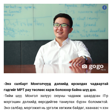
-Энэ салбарт Монголчууд дэлхийд өрсөлдөх чадвартай
гэдгийг MPT pay төслөөс харж болохоор байна шүү дээ.
-Тийм шүү. Монгол залуус оюуны чадамж шаардсан IТ-р
мэргэшин дэлхийд өөрсдийгөө таниулах бүрэн боломжтой.
Энэ салбар, мэргэжил нь үргэлж хөгжиж байдаг, хаанаас ч хэн