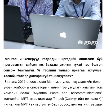
-Монгол инженерүүд гадаадын иргэдийн ашиглаж буй
программыг хийсэн гэх бахдам ажлын тухай
тэр болгон
сонсож байгаагүй
.
Уг төслийн талаар яриагаа эхлүүлье.
Төслийн талаар дэлгэрэнгүй танилцуулаач?
-Бид анх 2016 оноос эхлэн Мьянмар улсын шуудангийн болон
үүрэн холбооны операторын үйлчилгээ үзүүлэгч хамгийн том
компани болох "Myanma Posts and Telecommunications",
товчилбол MPT-ын захиалгаар "fintech (Санхүүгийн технологи)"
чиглэлийн MPT Pay нэртэй төлбөр тооцоо, мөнгөн гүйлгээ хийх