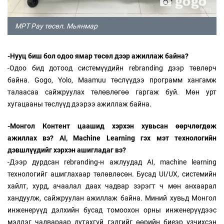
MPT Pay төсөл. Мьянмар
-Нууц биш бол одоо ямар төсөл дээр ажиллаж байна?
-Одоо бид дотоод системүүдийн rebranding дээр төвлөрч
байна. Gogo, Yolo, Maamuu төслүүдээ программ хангамж
талаасаа сайжруулах төлөвлөгөө гаргаж буй. Мөн урт
хугацааны төслүүд дээрээ ажиллаж байна.
-Монгол Контент цаашид хэрхэн хувьсан өөрчлөгдөж
ажиллах вэ? AI, Machine Learning гэх мэт технологийн
дэвшлүүдийг хэрхэн ашигладаг вэ?
-Дээр дурдсан rebranding-н ажлуудад AI, machine learning
технологийг ашиглахаар төлөвлөсөн. Бусад UI/UX, системийн
хайлт, хурд, ачаалал даах чадвар зэрэгт ч мөн анхаарал
хандуулж, сайжруулан ажиллаж байна. Миний хувьд Монгол
инженерүүд дэлхийн бусад томоохон орны инженерүүдээс
мэдлэг чадвараар дутахгүй гэдгийг өөрийн биеэр үзчихсэн