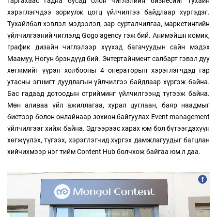
гаргахаас гадна бусад олон чиглэлийн бизнесийг тухайн
хэрэглэгчдээ зориулж цогц үйлчилгээ байдлаар хүргэдэг.
Тухайлбал хэвлэл мэдээлэл, зар сурталчилгаа, маркетингийн
үйлчилгээний чиглэлд Gogo agency гэж бий. Анимэйшн комик,
график дизайн чиглэлээр хүүхэд багачуудын сайн мэдэх
Маамуу, Ногун брэндүүд бий. Энтертайнмент салбарт гэвэл дуу
хөгжмийг үүрэн холбооны 4 операторын хэрэглэгчдэд гар
утасны эгшигт дуудлагын үйлчилгээ байдлаар хүргэж байна.
Бас гадаад дотоодын стрийминг үйлчилгээнд түгээж байна.
Мөн аливаа үйл ажиллагаа, хурал цуглаан, баяр наадмыг
биетээр болон онлайнаар зохион байгуулах Event management
үйлчилгээг хийж байна. Эдгээрээс харах юм бол бүтээгдэхүүн
хөгжүүлэх, түгээх, хэрэглэгчид хүргэх дамжлагуудыг багцлан
хийчихмээр нэг тийм Content Hub болчхож байгаа юм л даа.