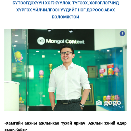
БҮТЭЭГДЭХҮҮН ХӨГЖҮҮЛЭХ, ТҮГЭЭХ, ХЭРЭГЛЭГЧИД
ХҮРГЭХ ҮЙЛЧИЛГЭЭНҮҮДИЙГ НЭГ ДОРООС АВАХ
БОЛОМЖТОЙ
-Хамгийн анхны ажлынхаа тухай яриач. Ажлын эхний өдөр
ямар байв?