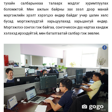
тухайн салбарынхаа талаарх мэдлэг хуримтлуулах
боломжтой. Мөн ажлын байрны зах зээл дээр манай
мэргэжлийн эрэлт хэрэгцээ өндөр байдаг учир цалин хөлс
бусад мэргэжлүүдтэй харьцуулахад харьцангуй өндөр.
Мэргэжлээ сонгох гэж байгаа, сонгочихсон дүү нартаа хандаж
хэлэхэд ирээдүйтэй, мөн баталгаатай салбар гэж зөвлөе.