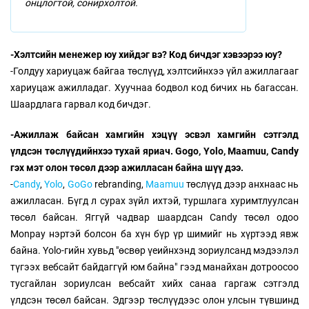
онцлогтой, сонирхолтой.
-Хэлтсийн менежер юу хийдэг вэ? Код бичдэг хэвээрээ юу?
-Голдуу хариуцаж байгаа төслүүд, хэлтсийнхээ үйл ажиллагааг
хариуцаж ажилладаг. Хуучнаа бодвол код бичих нь багассан.
Шаардлага гарвал код бичдэг.
-Ажиллаж байсан хамгийн хэцүү эсвэл хамгийн сэтгэлд
үлдсэн төслүүдийнхээ тухай яриач. Gogo, Yolo, Maamuu, Candy
гэх мэт олон төсөл дээр ажилласан байна шүү дээ.
-
Candy
,
Yolo
,
GoGo
rebranding,
Maamuu
төслүүд дээр анхнаас нь
ажилласан. Бүгд л сурах зүйл ихтэй, туршлага хуримтлуулсан
төсөл байсан. Яггүй чадвар шаардсан Candy төсөл одоо
Monpay нэртэй болсон ба хүн бүр үр шимийг нь хүртээд явж
байна. Yolo-гийн хувьд "өсвөр үеийнхэнд зориулсанд мэдээлэл
түгээх вебсайт байдаггүй юм байна" гээд манайхан дотроосоо
тусгайлан зориулсан вебсайт хийх санаа гаргаж сэтгэлд
үлдсэн төсөл байсан. Эдгээр төслүүдээс олон улсын түвшинд