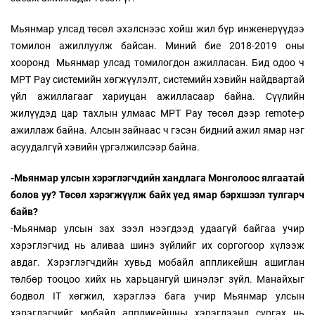
Мьянмар улсад төсөл эхэлснээс хойш жил бүр инженерүүдээ
томилон ажиллуулж байсан. Миний бие 2018-2019 оны
хооронд Мьянмар улсад томилогдон ажилласан. Бид одоо ч
MPT Pay системийн хөгжүүлэлт, системийн хэвийн найдвартай
үйл ажиллагааг хариуцан ажилласаар байна. Сүүлийн
жилүүдэд цар тахлын улмаас MPT Pay төсөл дээр remote-р
ажиллаж байна. Алсын зайнаас ч гэсэн бидний ажил ямар нэг
асуудалгүй хэвийн үргэлжилсээр байна.
-Мьянмар улсын хэрэглэгчдийн хандлага Монголоос ялгаатай
болов уу? Төсөл хэрэгжүүлж байх үед ямар бэрхшээл тулгарч
байв?
-Мьянмар улсын зах зээл нээгдээд удаагүй байгаа учир
хэрэглэгчид нь аливаа шинэ зүйлийг их соргогоор хүлээж
авдаг. Хэрэглэгчдийн хувьд мобайл аппликейшн ашиглан
төлбөр тооцоо хийх нь харьцангуй шинэлэг зүйл. Манайхыг
бодвол IT хөгжил, хэрэглээ бага учир Мьянмар улсын
хэрэглэгчийг мобайл аппликейшны хэрэглээнд сургах нь