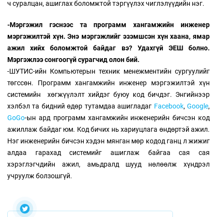
ч суралцан, ашиглах боломжтой тэргүүлэх чиглэлүүдийн нэг.
-Мэргэжил гэснээс та программ хангамжийн инженер
мэргэжилтэй хүн. Энэ мэргэжлийг эзэмшсэн хүн хаана, ямар
ажил хийх боломжтой байдаг вэ? Удахгүй ЭЕШ болно.
Мэргэжлээ сонгоогүй сурагчид олон бий.
-ШУТИС-ийн Компьютерын техник менежментийн сургуулийг
төгссөн. Программ хангамжийн инженер мэргэжилтэй хүн
системийн хөгжүүлэлт хийдэг буюу код бичдэг. Энгийнээр
хэлбэл та бидний өдөр тутамдаа ашигладаг
Facebook
,
Google
,
GoGo
-ын ард программ хангамжийн инженерийн бичсэн код
ажиллаж байдаг юм. Код бичих нь хариуцлага өндөртэй ажил.
Нэг инженерийн бичсэн хэдэн мянган мөр кодод ганц л жижиг
алдаа гарахад системийг ашиглаж байгаа сая сая
хэрэглэгчдийн ажил, амьдралд шууд нөлөөлж хүндрэл
учруулж болзошгүй.