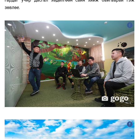
гардаг учир дасгал хөдөлгөөн сайн хийж байгаарай гэж
зөвлөе.