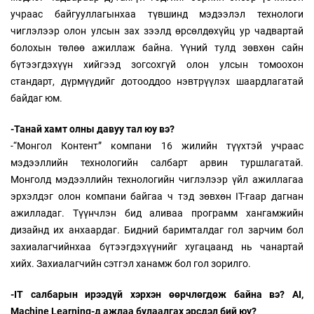
учраас байгууллагынхаа түвшинд мэдээлэл технологи
чиглэлээр олон улсын зах зээлд өрсөлдөхүйц ур чадвартай
болохын төлөө ажиллаж байна. Үүний тулд зөвхөн сайн
бүтээгдэхүүн хийгээд зогсохгүй олон улсын томоохон
стандарт, дүрмүүдийг дотооддоо нэвтрүүлэх шаардлагатай
байдаг юм.
-Танай хамт олны давуу тал юу вэ?
-“Монгол Контент” компани 16 жилийн түүхтэй учраас
мэдээллийн технологийн салбарт арвин туршлагатай.
Монголд мэдээллийн технологийн чиглэлээр үйл ажиллагаа
эрхэлдэг олон компани байгаа ч тэд зөвхөн IT-гаар дагнан
ажилладаг. Түүнчлэн бид аливаа программ хангамжийн
дизайнд их анхаардаг. Бидний баримталдаг гол зарчим бол
захиалагчийнхаа бүтээгдэхүүнийг хугацаанд нь чанартай
хийх. Захиалагчийн сэтгэл ханамж бол гол зорилго.
-IT салбарын ирээдүй хэрхэн өөрчлөгдөж байна вэ? AI,
Machine Learning-д ажлаа булаалгах эрсдэл бий юу?