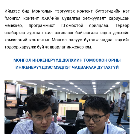
Иймээс бид Монголын тэргүүлэх контент бүтээгчдийн нэг
"Монгол контент ХХК"-ийн Судалгаа хөгжүүлэлт хариуцсан
менежер, программист Г.Гомботой ярилцлаа. Тэрээр
салбартаа зургаан жил ажиллаж байгаагаас гадна дэлхийн
хэмжээний контентыг Монгол залуус бүтээж чадна гэдгийг
тодоор харуулж буй чадварлаг инженер юм.
МОНГОЛ ИНЖЕНЕРҮҮД ДЭЛХИЙН ТОМООХОН ОРНЫ
ИНЖЕНЕРҮҮДЭЭС МЭДЛЭГ ЧАДВАРААР ДУТАХГҮЙ