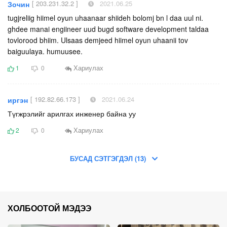
[ 203.231.32.2 ]
2021.06.25
Зочин
tugjreliig hiimel oyun uhaanaar shiideh bolomj bn l daa uul ni.
ghdee manai engiineer uud bugd software development taldaa
tovlorood bhiim. Ulsaas demjeed hiimel oyun uhaanii tov
baiguulaya. humuusee.
Хариулах
1
0
[ 192.82.66.173 ]
2021.06.24
иргэн
Түгжрэлийг арилгах инженер байна уу
Хариулах
2
0
БУСАД СЭТГЭГДЭЛ (13)
ХОЛБООТОЙ МЭДЭЭ