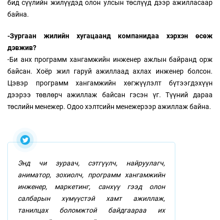
бид сүүлийн жилүүдэд олон улсын төслүүд дээр ажилласаар
байна.
-Зургаан жилийн хугацаанд компанидаа хэрхэн өсөж
дэвжив?
-Би анх программ хангамжийн инженер ажлын байранд орж
байсан. Хоёр жил гаруй ажиллаад ахлах инженер болсон.
Цэвэр программ хангамжийн хөгжүүлэлт бүтээгдэхүүн
дээрээ төвлөрч ажиллаж байсан гэсэн үг. Түүний дараа
төслийн менежер. Одоо хэлтсийн менежерээр ажиллаж байна.
Энд чи зураач, сэтгүүлч, найруулагч,
аниматор, зохиолч, программ хангамжийн
инженер, маркетинг, санхүү гээд олон
салбарын хүмүүстэй хамт ажиллаж,
танилцах боломжтой байдгаараа их