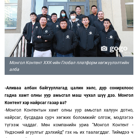
Монгол Контент ХХК-ийн Глобал платформ хөгжүүлэлтийн
алба
-Аливаа албан байгууллагад цалин хөлс, дур сонирхлоос
гадна хамт олны уур амьсгал маш чухал шүү дээ. Монгол
Контент хэр найрсаг газар вэ?
-Монгол Контентын хамт олны уур амьсгал халуун дотно,
найрсаг, бусдадаа сурч хөгжих боломжийг олгож, мэдлэгээ
түгээж чаддаг. Мөн компанийн уриа “Монгол Контент -
Үндэсний агуулгыг дэлхийд” гэх нь их таалагддаг. Тиймдээ ч