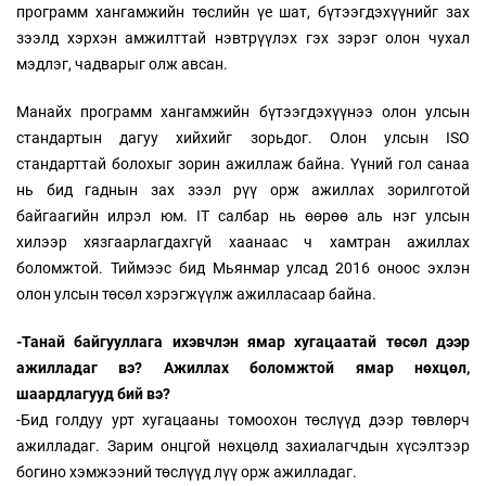
программ хангамжийн төслийн үе шат, бүтээгдэхүүнийг зах
зээлд хэрхэн амжилттай нэвтрүүлэх гэх зэрэг олон чухал
мэдлэг, чадварыг олж авсан.
Манайх программ хангамжийн бүтээгдэхүүнээ олон улсын
стандартын дагуу хийхийг зорьдог. Олон улсын ISO
стандарттай болохыг зорин ажиллаж байна. Үүний гол санаа
нь бид гаднын зах зээл рүү орж ажиллах зорилготой
байгаагийн илрэл юм. IT салбар нь өөрөө аль нэг улсын
хилээр хязгаарлагдахгүй хаанаас ч хамтран ажиллах
боломжтой. Тиймээс бид Мьянмар улсад 2016 оноос эхлэн
олон улсын төсөл хэрэгжүүлж ажилласаар байна.
-Танай байгууллага ихэвчлэн ямар хугацаатай төсөл дээр
ажилладаг вэ? Ажиллах боломжтой ямар нөхцөл,
шаардлагууд бий вэ?
-Бид голдуу урт хугацааны томоохон төслүүд дээр төвлөрч
ажилладаг. Зарим онцгой нөхцөлд захиалагчдын хүсэлтээр
богино хэмжээний төслүүд лүү орж ажилладаг.