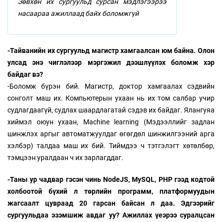
Зөвхөн их сургуульд сурсан мэдлэгээрээ
насаараа ажиллаад байх боломжгүй
-Тайванийн их сургуульд магистр хамгаалсан юм байна. Олон
улсад энэ чиглэлээр мэргэжил дээшлүүлэх боломж хэр
байдаг вэ?
-Боломж бүрэн бий. Магистр, доктор хамгаалах сэдвийн
сонголт маш их. Компьютерын ухаан нь их том салбар учир
судлагдаагүй, судлах шаардлагатай сэдэв их байдаг. Ялангуяа
хиймэл оюун ухаан, Machine learning (Мэдээллийг задлан
шинжлэх аргыг автоматжуулдаг өгөгдөл шинжилгээний арга
хэлбэр) талдаа маш их бий. Тиймдээ ч тэтгэлэгт хөтөлбөр,
тэмцээн уралдаан ч их зарлагддаг.
-Таны ур чадвар гэсэн чинь NodeJS, MySQL, PHP гээд кодтой
холбоотой бүхий л төрлийн программ, платформуудын
жагсаалт цувраад 20 гарсан байсан л даа. Эдгээрийг
сургуульдаа эзэмшиж авдаг уу? Ажиллах үеэрээ суралцсан