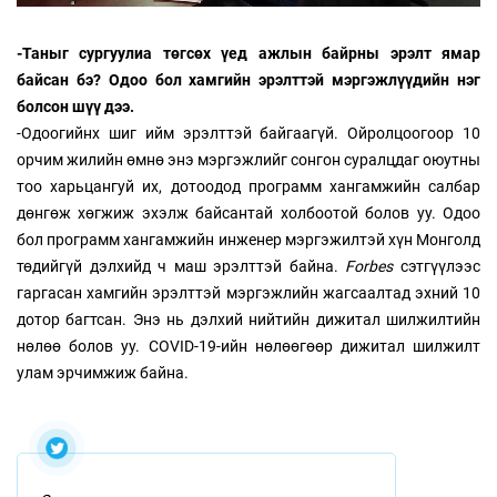
-Таныг сургуулиа төгсөх үед ажлын байрны эрэлт ямар
байсан бэ? Одоо бол хамгийн эрэлттэй мэргэжлүүдийн нэг
болсон шүү дээ.
-Одоогийнх шиг ийм эрэлттэй байгаагүй. Ойролцоогоор 10
орчим жилийн өмнө энэ мэргэжлийг сонгон суралцдаг оюутны
тоо харьцангуй их, дотоодод программ хангамжийн салбар
дөнгөж хөгжиж эхэлж байсантай холбоотой болов уу. Одоо
бол программ хангамжийн инженер мэргэжилтэй хүн Монголд
төдийгүй дэлхийд ч маш эрэлттэй байна.
Forbes
сэтгүүлээс
гаргасан хамгийн эрэлттэй мэргэжлийн жагсаалтад эхний 10
дотор багтсан. Энэ нь дэлхий нийтийн дижитал шилжилтийн
нөлөө болов уу. COVID-19-ийн нөлөөгөөр дижитал шилжилт
улам эрчимжиж байна.