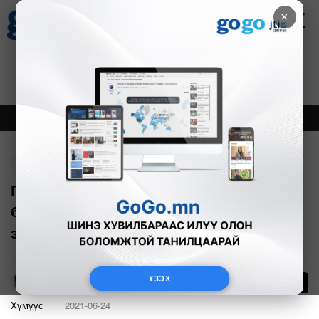
×
Цаг агаар
Зурхай
Валютын ханш
21
8.09
$
3594₮
Онцлох
Шинэ
Тренд
Буцах
Г.Гомбо: Монгол залуусын ур чадвар
бусад орны инженерүүдээс дутахгүй,
зарим талаараа илүү
ҮЗЭХ
3356
А.Эрхэмбаяр
Хүмүүс
2021-06-24