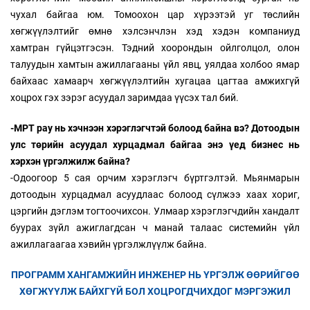
чухал байгаа юм. Томоохон цар хүрээтэй уг төслийн
хөгжүүлэлтийг өмнө хэлсэнчлэн хэд хэдэн компаниуд
хамтран гүйцэтгэсэн. Тэдний хоорондын ойлголцол, олон
талуудын хамтын ажиллагааны үйл явц, уялдаа холбоо ямар
байхаас хамаарч хөгжүүлэлтийн хугацаа цагтаа амжихгүй
хоцрох гэх зэрэг асуудал заримдаа үүсэх тал бий.
-MPT pay нь хэчнээн хэрэглэгчтэй болоод байна вэ? Дотоодын
улс төрийн асуудал хурцадмал байгаа энэ үед бизнес нь
хэрхэн үргэлжилж байна?
-Одоогоор 5 сая орчим хэрэглэгч бүртгэлтэй. Мьянмарын
дотоодын хурцадмал асуудлаас болоод сүлжээ хаах хориг,
цэргийн дэглэм тогтоочихсон. Улмаар хэрэглэгчдийн хандалт
буурах зүйл ажиглагдсан ч манай талаас системийн үйл
ажиллагаагаа хэвийн үргэлжлүүлж байна.
ПРОГРАММ ХАНГАМЖИЙН ИНЖЕНЕР НЬ ҮРГЭЛЖ ӨӨРИЙГӨӨ
ХӨГЖҮҮЛЖ БАЙХГҮЙ БОЛ ХОЦРОГДЧИХДОГ МЭРГЭЖИЛ