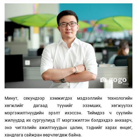
Минут, секундээр хэмжигдэх мэдээллийн технологийн
хөгжлийг дагаад түүнийг эзэмших, хөгжүүлэх
мэргэжилтнүүдийн эрэлт ихэссэн. Тиймдээ ч сүүлийн
жилүүдэд их сургуулиуд IT мэргэжилтэн бэлдэхдээ анхаарч,
энэ чиглэлийн ажилтнуудын цалин, тэднийг харах өнцөг,
хандлага сайжран өөрчлөгдөж байна.