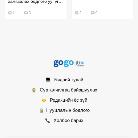
хамгаалах бодлого уу, үг
хэлэх эрхийг хязгаарлах
1
3
2
0
оролдлого уу?
Бидний тухай
Сурталчилгаа байршуулах
Редакцийн ёс зүй
Нууцлалын бодлого
Холбоо барих