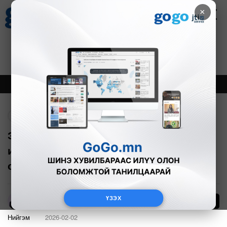
×
Цаг агаар
Зурхай
Валютын ханш
30
8.08
$
3594₮
Онцлох
Шинэ
Тренд
Буцах
Энэ онд 25, 45 нас хүрч буй иргэд
иргэний үнэмлэхээ 30 хоногийн дотор
сунгуулах ёстой
ҮЗЭХ
28
А.Анужин
Нийгэм
2026-02-02