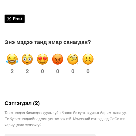
Post
Энэ мэдээ танд ямар санагдав?
2
2
0
0
0
0
Сэтгэгдэл (2)
Та сэтгэгдэл бичихдээ хууль зүйн болон ёс суртахууныг баримтална уу.
Ёс бус сэтгэгдлийг админ устгах эрхтэй. Мэдээний сэтгэгдэлд GoGo.mn
хариуцлага хүлээхгүй.