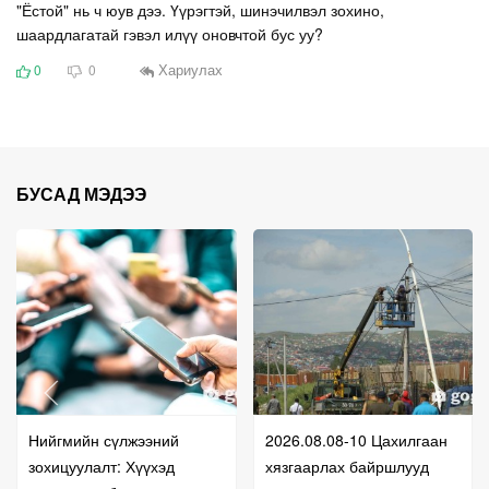
"Ёстой" нь ч юув дээ. Үүрэгтэй, шинэчилвэл зохино,
шаардлагатай гэвэл илүү оновчтой бус уу?
Хариулах
0
0
БУСАД МЭДЭЭ
Нийгмийн сүлжээний
2026.08.08-10 Цахилгаан
зохицуулалт: Хүүхэд
хязгаарлах байршлууд