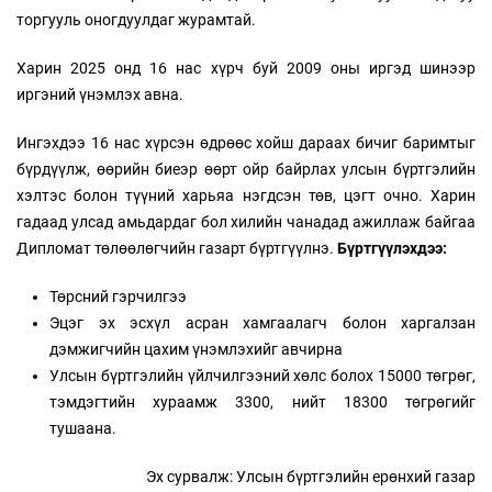
торгууль оногдуулдаг журамтай.
Харин 2025 онд 16 нас хүрч буй 2009 оны иргэд шинээр
иргэний үнэмлэх авна.
Ингэхдээ 16 нас хүрсэн өдрөөс хойш дараах бичиг баримтыг
бүрдүүлж, өөрийн биеэр өөрт ойр байрлах улсын бүртгэлийн
хэлтэс болон түүний харьяа нэгдсэн төв, цэгт очно. Харин
гадаад улсад амьдардаг бол хилийн чанадад ажиллаж байгаа
Дипломат төлөөлөгчийн газарт бүртгүүлнэ.
Бүртгүүлэхдээ:
Төрсний гэрчилгээ
Эцэг эх эсхүл асран хамгаалагч болон харгалзан
дэмжигчийн цахим үнэмлэхийг авчирна
Улсын бүртгэлийн үйлчилгээний хөлс болох 15000 төгрөг,
тэмдэгтийн хураамж 3300, нийт 18300 төгрөгийг
тушаана.
Эх сурвалж: Улсын бүртгэлийн ерөнхий газар