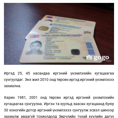
Иргэд 25, 45 насандаа иргэний үнэмлэхийн хугацаагаа
сунгуулдаг. Энэ жил 2010 онд төрсөн иргэд иргэний үнэмлэхээ
захиална.
Харин 1981, 2001 онд төрсөн иргэд иргэний үнэмлэхийн
хугацаагаа сунгуулна. Иргэн та хуульд заасан хугацаанд буюу
30 хоногийн дотор иргэний үнэмлэхээ сунгуулж эсвэл шинээр
захиалж аваагүй тохиолдолд Зөрчлийн тухай хуулийн дагуу