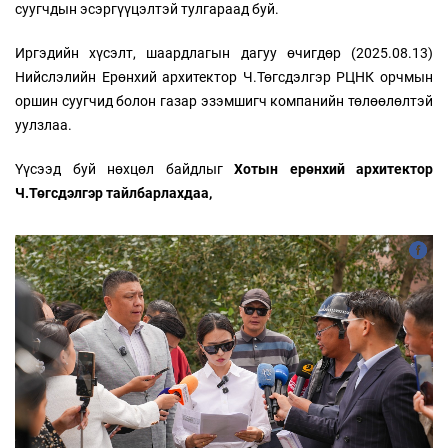
суугчдын эсэргүүцэлтэй тулгараад буй.
Иргэдийн хүсэлт, шаардлагын дагуу өчигдөр (2025.08.13)
Нийслэлийн Ерөнхий архитектор Ч.Төгсдэлгэр РЦНК орчмын
оршин суугчид болон газар эзэмшигч компанийн төлөөлөлтэй
уулзлаа.
Үүсээд буй нөхцөл байдлыг
Хотын ерөнхий архитектор
Ч.Төгсдэлгэр тайлбарлахдаа,