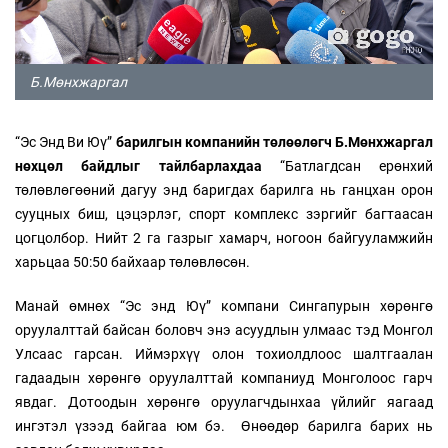
Б.Мөнхжаргал
“Эс Энд Ви Юү”
барилгын компанийн төлөөлөгч Б.Мөнхжаргал
нөхцөл байдлыг тайлбарлахдаа
“Батлагдсан ерөнхий
төлөвлөгөөний дагуу энд баригдах барилга нь ганцхан орон
сууцных биш, цэцэрлэг, спорт комплекс зэргийг багтаасан
цогцолбор. Нийт 2 га газрыг хамарч, ногоон байгууламжийн
харьцаа 50:50 байхаар төлөвлөсөн.
Манай өмнөх “Эс энд Юү” компани Сингапурын хөрөнгө
оруулалттай байсан боловч энэ асуудлын улмаас тэд Монгол
Улсаас гарсан. Иймэрхүү олон тохиолдлоос шалтгаалан
гадаадын хөрөнгө оруулалттай компаниуд Монголоос гарч
явдаг. Дотоодын хөрөнгө оруулагчдынхаа үйлийг яагаад
ингэтэл үзээд байгаа юм бэ. Өнөөдөр барилга барих нь