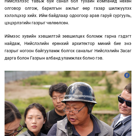
Нийслэлээс тавьж буй санал бол тухайн компанид нөхөн
олговор олгож, барилгын ажлыг өөр газар шилжүүлэх
хэлэлцээр хийх. Ийм байдлаар одоогоор арав гаруй сургууль,
цэцэрлэгийн газрыг чөлөөлсөн.
Иймээс хувийн хэвшилтэй зөвшилцөх боломж гарна гэдэгт
найдаж, Нийслэлийн ерөнхий архитектор миний бие энэ
газрыг ногоон байгууламж болгох саналыг Нийслэлийн Засаг
дарга болон Газрын албанд уламжлах болно гэв.