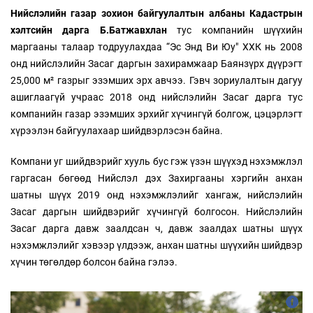
Нийслэлийн газар зохион байгуулалтын албаны Кадастрын
хэлтсийн дарга
Б.Батжавхлан
тус компанийн шүүхийн
маргааны талаар тодруулахдаа “Эс Энд Ви Юу" ХХК нь 2008
онд нийслэлийн Засаг даргын захирамжаар Баянзүрх дүүрэгт
25,000 м² газрыг эзэмших эрх авчээ. Гэвч зориулалтын дагуу
ашиглаагүй учраас 2018 онд нийслэлийн Засаг дарга тус
компанийн газар эзэмших эрхийг хүчингүй болгож, цэцэрлэгт
хүрээлэн байгуулахаар шийдвэрлэсэн байна.
Компани уг шийдвэрийг хууль бус гэж үзэн шүүхэд нэхэмжлэл
гаргасан бөгөөд Нийслэл дэх Захиргааны хэргийн анхан
шатны шүүх 2019 онд нэхэмжлэлийг хангаж, нийслэлийн
Засаг даргын шийдвэрийг хүчингүй болгосон. Нийслэлийн
Засаг дарга давж заалдсан ч, давж заалдах шатны шүүх
нэхэмжлэлийг хэвээр үлдээж, анхан шатны шүүхийн шийдвэр
хүчин төгөлдөр болсон байна гэлээ.