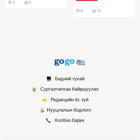
3
2
6
10
Бидний тухай
Сурталчилгаа байршуулах
Редакцийн ёс зүй
Нууцлалын бодлого
Холбоо барих