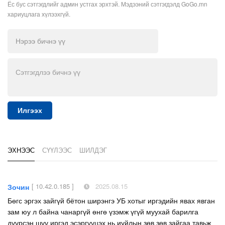
Ёс бус сэтгэгдлийг админ устгах эрхтэй. Мэдээний сэтгэгдэлд GoGo.mn
хариуцлага хүлээхгүй.
Илгээх
ЭХНЭЭС
СҮҮЛЭЭС
ШИЛДЭГ
[ 10.42.0.185 ]
2025.08.15
Зочин
Бөгс эргэх зайгүй бётон ширэнгэ УБ хотыг иргэдийн явах явган
зам юу л байна чанаргүй өнгө үзэмж үгүй муухай барилга
дүүрсэн шүү иргэд эсэргүүцэх нь иуйлын зөв зөв зайгаа тавьж