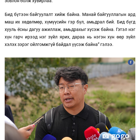
зовлон болж хувирлаа.
Бид бүтээн байгуулалт хийж байна. Манай байгууллагын ард
маш их хөдөлмөр, хүмүүсийн гэр бүл, амьдрал бий. Бид бүгд
хууль ёсны дагуу ажиллаж, амьдрахыг хүсэж байна. Гэтэл нэг
хүн гарч ирээд нэг зүйл ярих, дараа нь нэгэн хүн өөр зүйл
хэлэх зэрэг ойлгомжгүй байдал үүсэж байна” гэлээ.