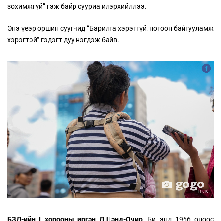
зохимжгүй” гэж байр сууриа илэрхийллээ.
Энэ үеэр оршин суугчид “Барилга хэрэггүй, ногоон байгууламж
хэрэгтэй” гэдэгт дуу нэгдэж байв.
БЗД
-
ийн
I
хорооны иргэн Л.Цэнд-Очир,
Би энд 1966 оноос