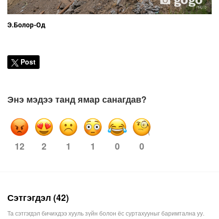
Э.Болор-Од
Post
Энэ мэдээ танд ямар санагдав?
12
1
1
0
0
2
Сэтгэгдэл (42)
Та сэтгэгдэл бичихдээ хууль зүйн болон ёс суртахууныг баримтална уу.