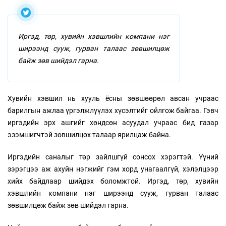
Иргэд, төр, хувийн хэвшлийн компани нэг
ширээнд сууж, гурван талаас зөвшилцөж
байж зөв шийдэл гарна.
Хувийн хэвшил нь хууль ёсны зөвшөөрөл авсан учраас
барилгын ажлаа үргэлжлүүлэх хүсэлтийг ойлгож байгаа. Гэвч
иргэдийн эрх ашгийг хөндсөн асуудал учраас бид газар
эзэмшигчтэй зөвшилцөх талаар ярилцаж байна.
Иргэдийн саналыг төр зайлшгүй сонсох хэрэгтэй. Үүний
зэрэгцээ аж ахуйн нэгжийг гэм хорд унагаалгүй, хэлэлцээр
хийх байдлаар шийдэх боломжтой. Иргэд, төр, хувийн
хэвшлийн компани нэг ширээнд сууж, гурван талаас
зөвшилцөж байж зөв шийдэл гарна.