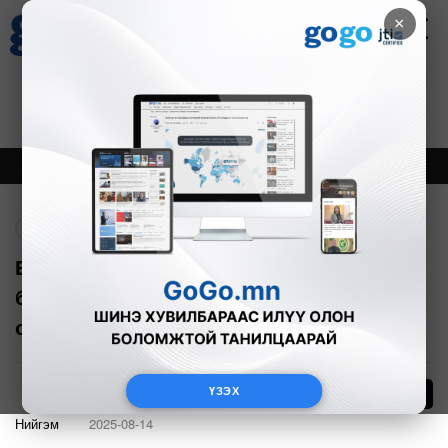
×
Цаг агаар
Зурхай
Валютын ханш
30
8.08
$
3594₮
Онцлох
Шинэ
Тренд
Буцах
Б.Мөнхжаргал: Барилга барих зовлон
болсон, дотоодын хөрөнгө
оруулагчдын үйлийг үзэж байна
ҮЗЭХ
38
Нийгэм
2025-08-14