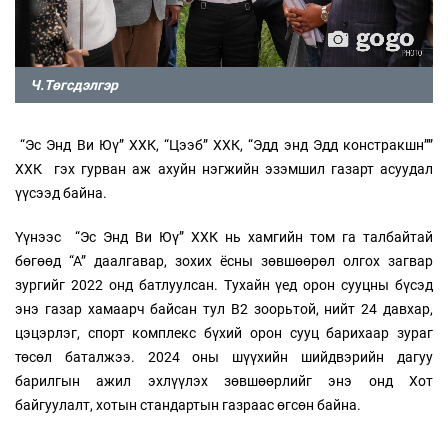
Ч.Төгсдэлгэр
“Эс Энд Ви Юү” ХХК, “Цээб” ХХК, “Эдд энд Эдд констракшн””
ХХК гэх гурван аж ахуйн нэгжийн эзэмшил газарт асуудал
үүсээд байна.
Үүнээс “Эс Энд Ви Юү” ХХК нь хамгийн том га талбайтай
бөгөөд “А” даалгавар, зохих ёсны зөвшөөрөл олгох загвар
зургийг 2022 онд батлуулсан. Тухайн үед орон сууцны бүсэд
энэ газар хамаарч байсан тул В2 зоорьтой, нийт 24 давхар,
цэцэрлэг, спорт комплекс бүхий орон сууц барихаар зураг
төсөл баталжээ. 2024 оны шүүхийн шийдвэрийн дагуу
барилгын ажил эхлүүлэх зөвшөөрлийг энэ онд Хот
байгуулалт, хотын стандартын газраас өгсөн байна.