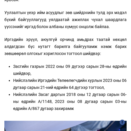
Уулзалтын үеэр ийм асуудлыг зөв шийдэхийн тулд эрх мэдэл
бүхий байгууллагууд уялдаатай ажиллах чухал шаардлага
үүссэнийг иргэд болон албаны хүмүүс онцолж байлаа.
Иргэдийн эрүүл, аюулгүй орчинд амьдрах таатай нөхцөл
алдагдсан бүс нутагт барилга байгууламж нэмж барих
зөвшөөрөл олгохыг хориглосон тогтоол шийдвэр:
Засгийн газрын 2022 оны 09 дүгээр сарын 28-ны өдрийн
шийдвэр,
Нийслэлийн Иргэдийн Төлөөлөгчдийн хурлын 2023 оны 06
дугаар сарын 21-ний өдрийн 64 дүгээр тогтоол,
Нийслэлийн Засаг даргын 2018 оны 12 дугаар сарын 06-
ны өдрийн А/1148, 2023 оны 08 дугаар сарын 03-ны
өдрийн А/867 дугаар захирамж