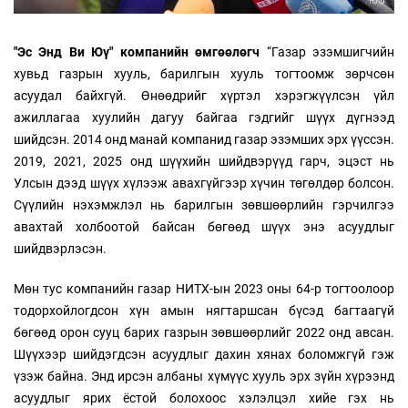
"Э
с Энд Ви Юү" компанийн өмгөөлөгч
“Газар эзэмшигчийн
хувьд газрын хууль, барилгын хууль тогтоомж зөрчсөн
асуудал байхгүй. Өнөөдрийг хүртэл хэрэгжүүлсэн үйл
ажиллагаа хуулийн дагуу байгаа гэдгийг шүүх дүгнээд
шийдсэн. 2014 онд манай компанид газар эзэмших эрх үүссэн.
2019, 2021, 2025 онд шүүхийн шийдвэрүүд гарч, эцэст нь
Улсын дээд шүүх хүлээж авахгүйгээр хүчин төгөлдөр болсон.
Сүүлийн нэхэмжлэл нь барилгын зөвшөөрлийн гэрчилгээ
авахтай холбоотой байсан бөгөөд шүүх энэ асуудлыг
шийдвэрлэсэн.
Мөн тус компанийн газар НИТХ-ын 2023 оны 64-р тогтоолоор
тодорхойлогдсон хүн амын нягтаршсан бүсэд багтаагүй
бөгөөд орон сууц барих газрын зөвшөөрлийг 2022 онд авсан.
Шүүхээр шийдэгдсэн асуудлыг дахин хянах боломжгүй гэж
үзэж байна. Энд ирсэн албаны хүмүүс хууль эрх зүйн хүрээнд
асуудлыг ярих ёстой болохоос хэлэлцэл хийе гэх нь