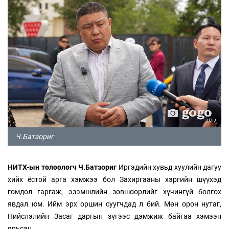
Ч.Батзориг
НИТХ-ын төлөөлөгч Ч.Батзориг
Иргэдийн хувьд хуулийн дагуу
хийх ёстой арга хэмжээ бол Захиргааны хэргийн шүүхэд
гомдол гаргаж, эзэмшлийн зөвшөөрлийг хүчингүй болгох
явдал юм. Ийм эрх оршин суугчдад л бий. Мөн орон нутаг,
Нийслэлийн Засаг даргын зүгээс дэмжиж байгаа хэмээн
ярьсан.