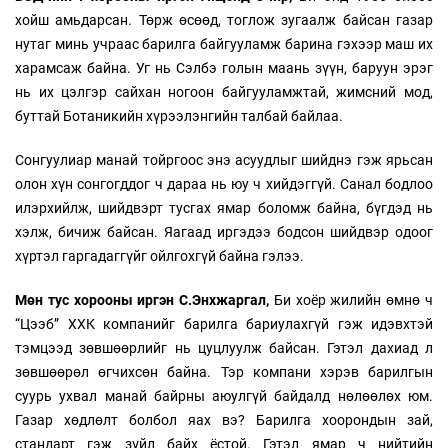
хойш амьдарсан. Төрж өсөөд, тоглож зугаалж байсан газар
нутаг минь учраас барилга байгууламж барина гэхээр маш их
харамсаж байна. Уг нь Сэлбэ голын маань зүүн, баруун эрэг
нь их цэлгэр сайхан ногоон байгууламжтай, жимсний мод,
буттай Ботаникийн хүрээлэнгийн талбай байлаа.
Сонгуулиар манай тойргоос энэ асуудлыг шийднэ гэж ярьсан
олон хүн сонгогддог ч дараа нь юу ч хийдэггүй. Санал бодлоо
илэрхийлж, шийдвэрт тусгах ямар боломж байна, бүгдэд нь
хэлж, бичиж байсан. Яагаад иргэдээ бодсон шийдвэр одоог
хүртэл гаргадаггүйг ойлгохгүй байна гэлээ.
Мөн тус хорооны иргэн С.Энхжаргал,
Би хоёр жилийн өмнө ч
“Цээб” ХХК компанийг барилга бариулахгүй гэж идэвхтэй
тэмцээд зөвшөөрлийг нь цуцлуулж байсан. Гэтэл дахиад л
зөвшөөрөл өгчихсөн байна. Тэр компани хэрэв барилгын
суурь ухвал манай байрны аюулгүй байдалд нөлөөлөх юм.
Газар хөдлөлт болбол яах вэ? Барилга хоорондын зай,
стандарт гэж зүйл байх ёстой. Гэтэл ямар ч нийтийн