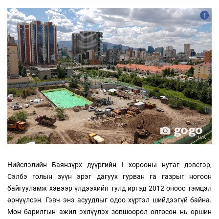
Нийслэлийн Баянзүрх дүүргийн I хорооны нутаг дэвсгэр,
Сэлбэ голын зүүн эрэг дагуух гурван га газрыг ногоон
байгууламж хэвээр үлдээхийн тулд иргэд 2012 оноос тэмцэл
өрнүүлсэн. Гэвч энэ асуудлыг одоо хүртэл шийдээгүй байна.
Мөн барилгын ажил эхлүүлэх зөвшөөрөл олгосон нь оршин