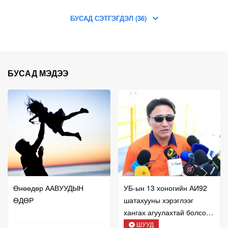
БУСАД СЭТГЭГДЭЛ (36)
БУСАД МЭДЭЭ
Өнөөдөр ААВУУДЫН
УБ-ын 13 хоногийн АИ92
ӨДӨР
шатахууны хэрэглээг
хангах агуулахтай болсон
талаар мэдээлж байна
ШУУД