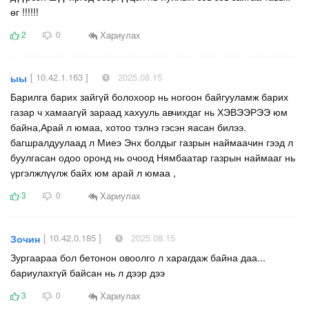
өг !!!!!!
Хариулах
2
0
[ 10.42.1.163 ]
2025.08.15
ыы
Барилга барих зайгүй болохоор нь ногоон байгууламж барих
газар ч хамаагүй зараад хахууль авчихдаг нь ХЭВЭЭРЭЭ юм
байна,Арай л юмаа, хотоо тэлнэ гэсэн яасан билээ.
багшралдуулаад л Миеэ Энх болдыг газрын наймаачин гээд л
буулгасан одоо оронд нь очоод Нямбаатар газрын наймааг нь
үргэлжлүүлж байх юм арай л юмаа ,
Хариулах
3
0
[ 10.42.0.185 ]
2025.08.15
Зочин
Зургаараа бол бетонон овоолго л харагдаж байна даа...
бариулахгүй байсан нь л дээр дээ
Хариулах
3
0