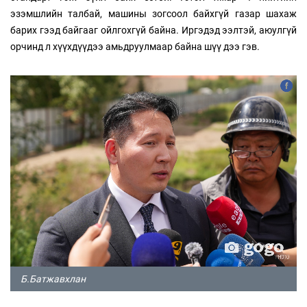
эзэмшлийн талбай, машины зогсоол байхгүй газар шахаж
барих гээд байгааг ойлгохгүй байна. Иргэдэд ээлтэй, аюулгүй
орчинд л хүүхдүүдээ амьдруулмаар байна шүү дээ гэв.
Б.Батжавхлан