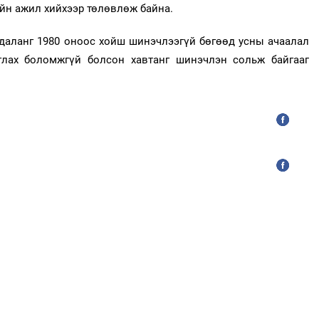
йн ажил хийхээр төлөвлөж байна.
даланг 1980 оноос хойш шинэчлээгүй бөгөөд усны ачаалал
лах боломжгүй болсон хавтанг шинэчлэн сольж байгааг