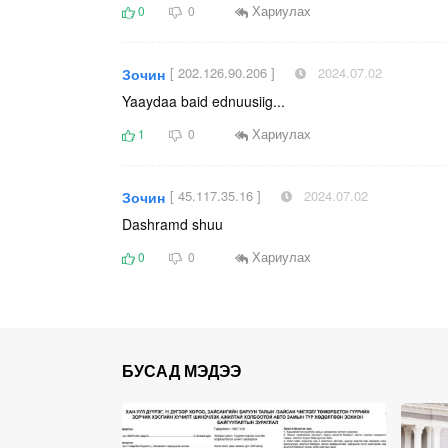
Хариулах
0
0
[ 202.126.90.206 ]
2024.07.02
Зочин
Yaaydaa baid ednuusiig...
Хариулах
1
0
[ 45.117.35.16 ]
2024.07.02
Зочин
Dashramd shuu
Хариулах
0
0
БУСАД МЭДЭЭ