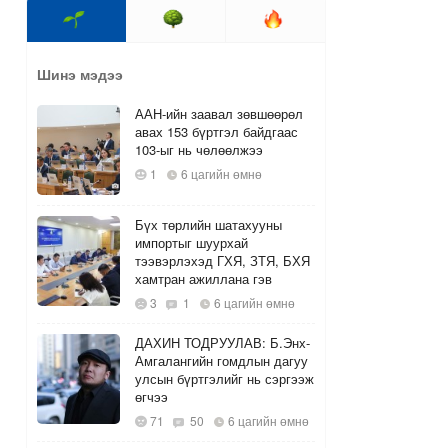
Шинэ мэдээ
ААН-ийн заавал зөвшөөрөл
авах 153 бүртгэл байдгаас
103-ыг нь чөлөөлжээ
1
6 цагийн өмнө
Бүх төрлийн шатахууны
импортыг шуурхай
тээвэрлэхэд ГХЯ, ЗТЯ, БХЯ
хамтран ажиллана гэв
3
1
6 цагийн өмнө
ДАХИН ТОДРУУЛАВ: Б.Энх-
Амгалангийн гомдлын дагуу
улсын бүртгэлийг нь сэргээж
өгчээ
71
50
6 цагийн өмнө