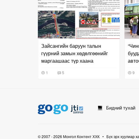
Зайсангийн баруун талын
“Чин
гүүрний замын хөдөлгөөнийг
бууд
маргаашаас түр хаана
автобус 24 цаг
байн
1
5
9
Бидний тухай
© 2007 - 2026 Монгол Контент ХХК • Бүх эрх хуулиар х