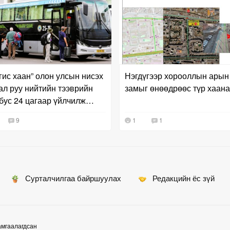
гис хаан” олон улсын нисэх
Нэгдүгээр хорооллын арын
ал руу нийтийн тээврийн
замыг өнөөдрөөс түр хаана
аар үйлчилж
а
9
1
1
Сурталчилгаа байршуулах
Редакцийн ёс зүй
амгаалагдсан