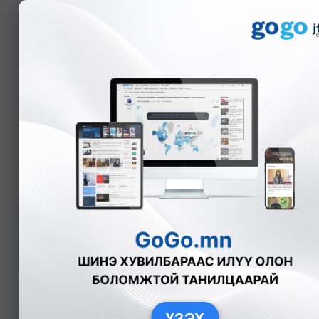
Мэдээ
Хайлаастын үерийн ха
засварлаж байна
Э.Оргил
Нийслэл
2024-07-02
ҮЗЭХ