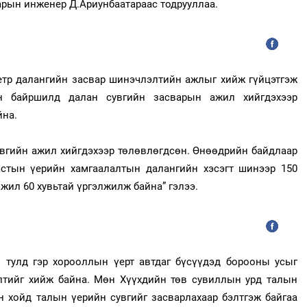
арын инженер Д.Ариунбаатараас тодрууллаа.
етр далангийн засвар шинэчлэлтийн ажлыг хийж гүйцэтгэж
н байршилд далан сувгийн засварын ажил хийгдэхээр
йна.
вгийн ажил хийгдэхээр төлөвлөгдсөн. Өнөөдрийн байдлаар
стын үерийн хамгаалалтын далангийн хэсэгт шинээр 150
ажил 60 хувьтай үргэлжилж байна” гэлээ.
н тулд гэр хорооллын үерт автдаг бүсүүдэд борооны усыг
лтийг хийж байна. Мөн Хүүхдийн төв сувиллын урд талын
н хойд талын үерийн сувгийг засварлахаар бэлтгэж байгаа