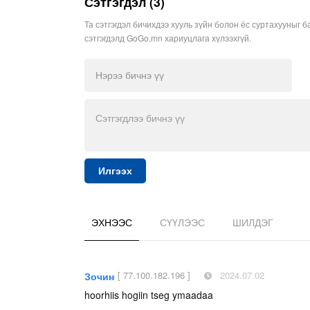
Сэтгэгдэл (3)
Та сэтгэгдэл бичихдээ хууль зүйн болон ёс суртахууныг б
сэтгэгдэлд GoGo.mn хариуцлага хүлээхгүй.
Илгээх
ЭХНЭЭС
СҮҮЛЭЭС
ШИЛДЭГ
[ 77.100.182.196 ]
2024.07.02
Зочин
hoorhiis hogiin tseg ymaadaa