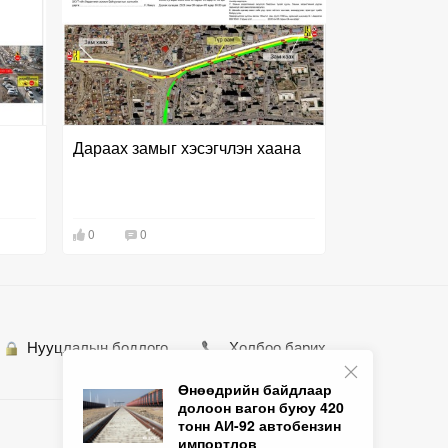
Дараах замыг хэсэгчлэн хаана
0
0
Нууцлалын бодлого
Холбоо барих
Өнөөдрийн байдлаар
долоон вагон буюу 420
тонн АИ-92 автобензин
импортлов