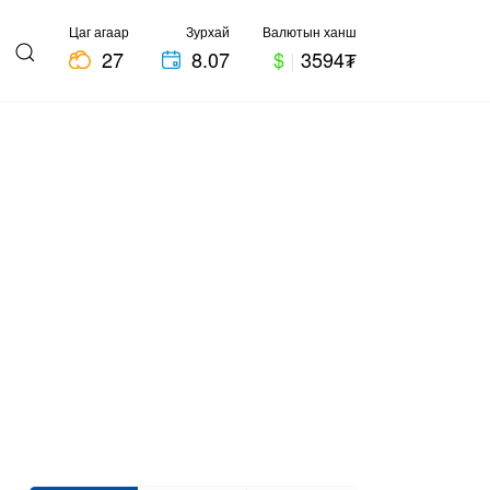
Цаг агаар
Зурхай
Валютын ханш
27
8.07
$
|
3594₮