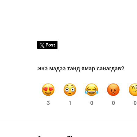
Post
Энэ мэдээ танд ямар санагдав?
1
0
0
0
3