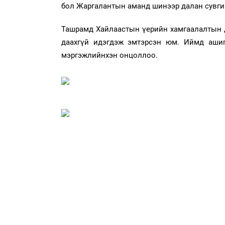
бол Жаргалантын аманд шинээр далан сувги
Ташрамд Хайлаастын үерийн хамгаалалтын 
даахгүй идэгдэж эмтэрсэн юм. Иймд ашиг
мэргэжлийнхэн онцоллоо.