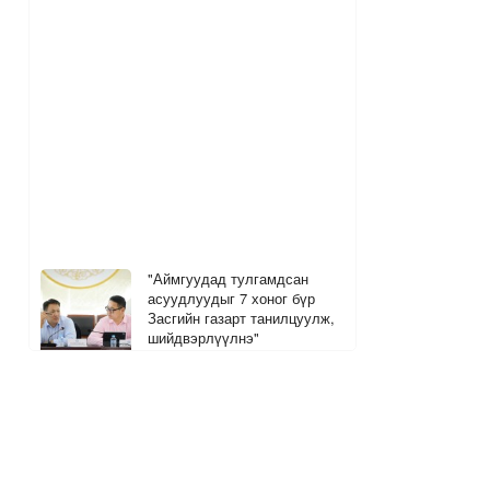
"Аймгуудад тулгамдсан
асуудлуудыг 7 хоног бүр
Засгийн газарт танилцуулж,
шийдвэрлүүлнэ"
7 цагийн өмнө
Дуучин Ариана Гранде шинэ
цомгоо танилцууллаа
1
2
7 цагийн өмнө