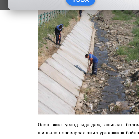
Олон жил усанд идэгдэж, ашиглах боло
шинэчлэн засварлах ажил үргэлжилж байна. 