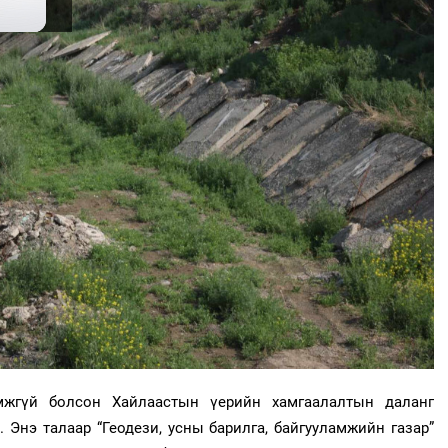
мжгүй болсон Хайлаастын үерийн хамгаалалтын даланг
Энэ талаар “Геодези, усны барилга, байгууламжийн газар”