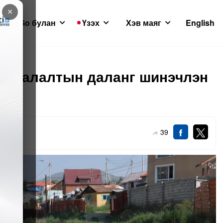
×
GoGo булан
Үзэх
Хэв маяг
English
мгаалалтын даланг шинэчлэн
39