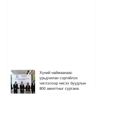
Хүний наймаанаас
урьдчилан сэргийлэх
чиглэлээр нисэх буудлын
800 ажилтныг сургана
1 цагийн өмнө
Өнөөдрийн байдлаар долоон
вагон буюу 420 тонн АИ-92
автобензин импортлов
1
1 цагийн өмнө