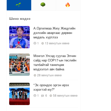
Шинэ мэдээ
А.Оргилмаа Жюү Жицүгийн
дэлхийн аваргаас дөрвөн
медаль хүртлээ
1
13 минутын өмнө
Монгол Улсад суугаа Элчин
сайд нар COP17-ын төслийн
талбайтай танилцаж
мэдээлэл авч байна
28 минутын өмнө
"Эх орондоо эргэн ирэх
хэрэгтэй юу?"
1
6
58 минутын өмнө