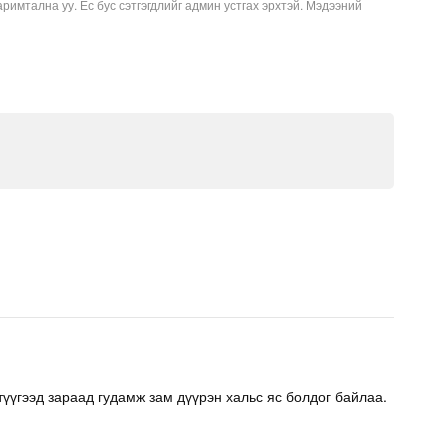
аримтална уу. Ёс бус сэтгэгдлийг админ устгах эрхтэй. Мэдээний
үүгээд зараад гудамж зам дүүрэн хальс яс болдог байлаа.