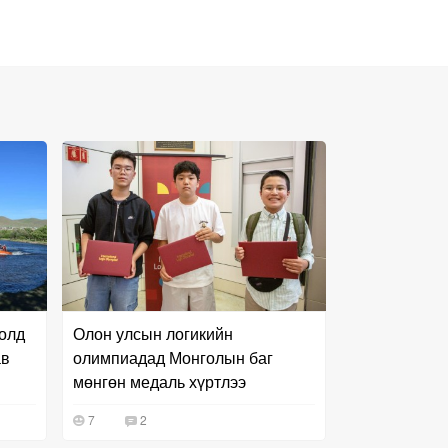
олд
Олон улсын логикийн
ав
олимпиадад Монголын баг
мөнгөн медаль хүртлээ
7
2