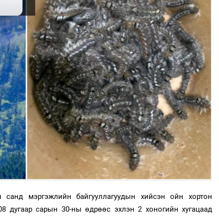
н санд мэргэжлийн байгууллагуудын хийсэн ойн хортон
08 дугаар сарын 30-ны өдрөөс эхлэн 2 хоногийн хугацаад