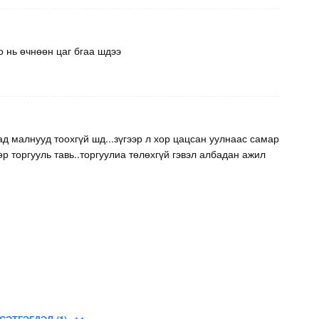
 нь өчнөөн цаг бгаа шдээ
д малнууд тоохгүй шд...зүгээр л хор цацсан уулнаас самар
р торгууль тавь..торгуулиа төлөхгүй гэвэл албадан ажил