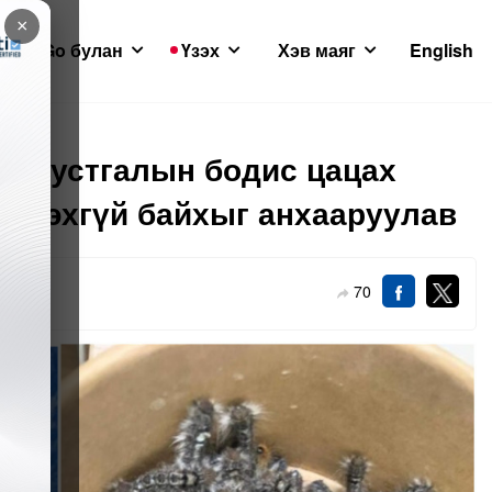
×
GoGo булан
Үзэх
Хэв маяг
English
авж устгалын бодис цацах
 идэхгүй байхыг анхааруулав
70
-29