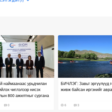
СЭТГЭГДЭЛ (1)
й наймаанаас урьдчилан
БИЧЛЭГ: Завьт эргүүлүүд г
ийлэх чиглэлээр нисэх
живж байсан иргэнийг авр
лын 800 ажилтныг сургана
0
6
3