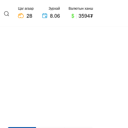
Цаг агаар
Зурхай
Валютын ханш
28
8.06
$
|
3594₮