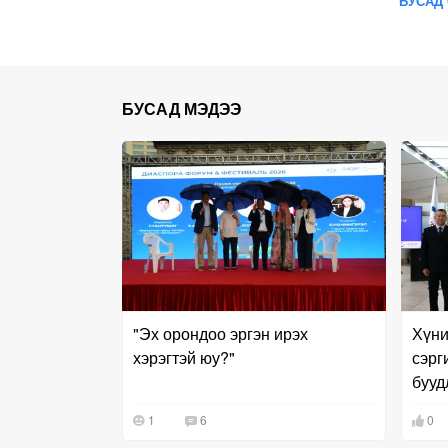
БУСАД 
БУСАД МЭДЭЭ
"Эх орондоо эргэн ирэх
Хүни
хэрэгтэй юу?"
сэрг
бууд
1
6
0