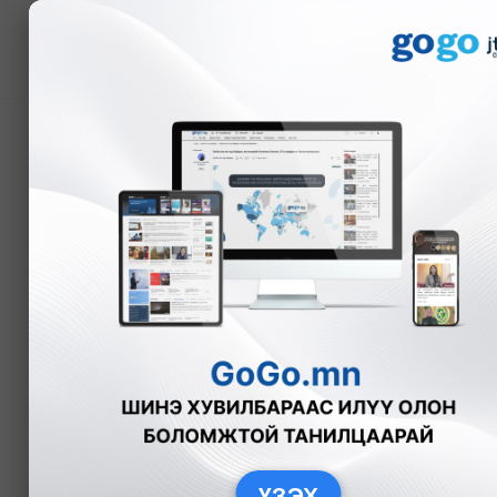
Мэдээ
Богд ууланд хортон ш
учир жимс, самар түүж
Л.Амарцэцэг
Нийгэм
2024-08
ҮЗЭХ