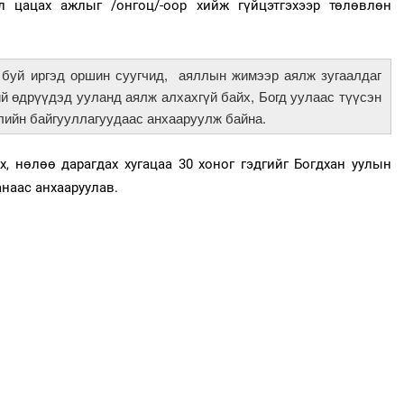
 цацах ажлыг /онгоц/-оор хийж гүйцэтгэхээр төлөвлөн
буй иргэд оршин суугчид, аяллын жимээр аялж зугаалдаг
ний өдрүүдэд ууланд аялж алхахгүй байх, Богд уулаас түүсэн
жлийн байгууллагуудаас анхааруулж байна.
 нөлөө дарагдах хугацаа 30 хоног гэдгийг Богдхан уулын
наас анхааруулав.