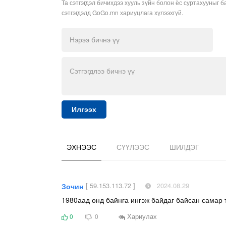
Та сэтгэгдэл бичихдээ хууль зүйн болон ёс суртахууныг б
сэтгэгдэлд GoGo.mn хариуцлага хүлээхгүй.
Илгээх
ЭХНЭЭС
СҮҮЛЭЭС
ШИЛДЭГ
[ 59.153.113.72 ]
2024.08.29
Зочин
1980аад онд байнга ингэж байдаг байсан самар т
Хариулах
0
0