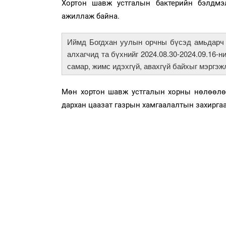
Хортон шавж устгалын бактерийн бэлдмэл
ажиллаж байна.
Иймд Богдхан уулын орчны бүсэд амьдарч 
алхагчид та бүхнийг 2024.08.30-2024.09.16-
самар, жимс идэхгүй, авахгүй байхыг мэргэ
Мөн хортон шавж устгалын хорны нөлөөлөх,
дархан цаазат газрын хамгаалалтын захиргаа