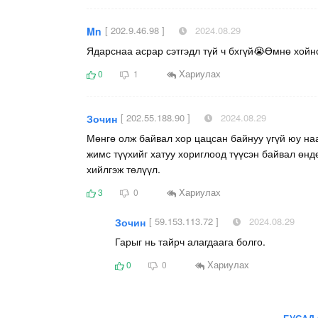
[ 202.9.46.98 ]
2024.08.29
Mn
Ядарснаа асрар сэтгэдл түй ч бхгүй😭Өмнө хойно
Хариулах
0
1
[ 202.55.188.90 ]
2024.08.29
Зочин
Мөнгө олж байвал хор цацсан байнуу үгүй юу наа
жимс түүхийг хатуу хориглоод түүсэн байвал өндө
хийлгэж төлүүл.
Хариулах
3
0
[ 59.153.113.72 ]
2024.08.29
Зочин
Гарыг нь тайрч алагдаага болго.
Хариулах
0
0