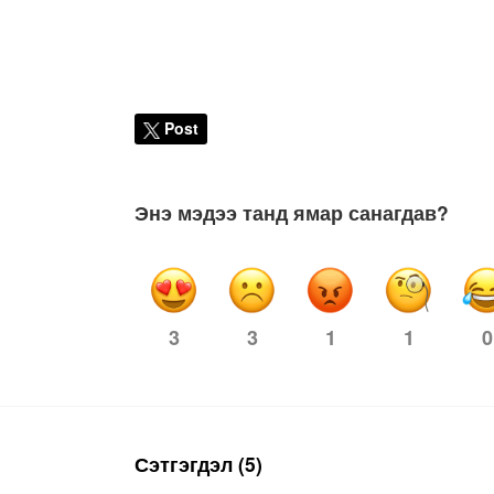
Post
Энэ мэдээ танд ямар санагдав?
3
1
1
0
3
Сэтгэгдэл (5)