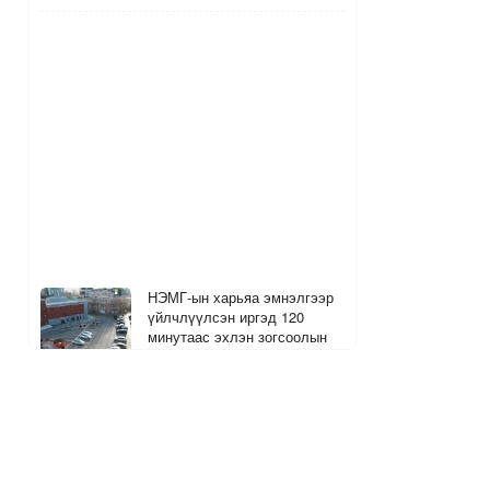
НЭМГ-ын харьяа эмнэлгээр
үйлчлүүлсэн иргэд 120
минутаас эхлэн зогсоолын
төлбөр төлнө
4
2
11 цагийн өмнө
The MongolZ багийн хуучин
гишүүд болох Senzu, Mzinho
нар өнөөдөр тоглоно