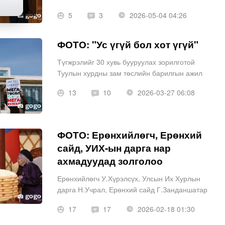
тэмдэглэлийн дагуу жил бүрийн 05 дугаар
5
3
2026-05-04 04:26
сарын хоёр дахь долоо хоногийг “Татвар
төлөгчдийн өдрүүд” болгон зохион байгуулж б
ФОТО: "Ус үгүй бол хот үгүй"
Түгжрэлийг 30 хувь бууруулах зорилготой
Туулын хурдны зам төслийн барилгын ажил
эхэлсэн. Гэвч хурдны зам Туул голыг дайран
13
10
2026-03-27 06:08
өнгөрч байгаа нь экосистемд сөргөөр нөлөөлж
байна хэмээн иргэд үзэж “Хатан ту
ФОТО: Ерөнхийлөгч, Ерөнхий
сайд, УИХ-ын дарга нар
ахмадуудад золголоо
Ерөнхийлөгч У.Хүрэлсүх, Улсын Их Хурлын
дарга Н.Учрал, Ерөнхий сайд Г.Занданшатар
нар ахмадуудад золгож, хүндэтгэл үзүүлж
17
17
2026-02-18 01:30
байна.