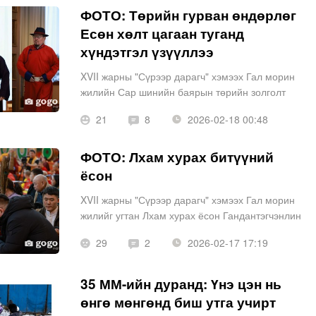
ФОТО: Төрийн гурван өндөрлөг
Есөн хөлт цагаан туганд
хүндэтгэл үзүүллээ
XVII жарны "Сүрээр дарагч" хэмээх Гал морин
жилийн Сар шинийн баярын төрийн золголт
Төрийн ордонд болно.
21
8
2026-02-18 00:48
ФОТО: Лхам хурах битүүний
ёсон
XVII жарны "Сүрээр дарагч" хэмээх Гал морин
жилийг угтан Лхам хурах ёсон Гандантэгчэнлин
хийдэд үргэлжилж байна. Монголчууд битүүний
29
2
2026-02-17 17:19
өдрийг тусгай зан үйлээр үддэг. Хэрэв хүнээс
мөнгө, эд бараа зэ
35 ММ-ийн дуранд: Үнэ цэн нь
өнгө мөнгөнд биш утга учирт