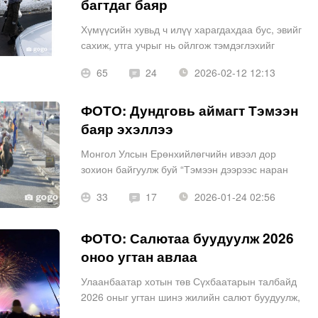
багтдаг баяр
Хүмүүсийн хувьд ч илүү харагдахдаа бус, эвийг
сахиж, утга учрыг нь ойлгож тэмдэглэхийг
эрхэмлэж байна.
65
24
2026-02-12 12:13
ФОТО: Дундговь аймагт Тэмээн
баяр эхэллээ
Монгол Улсын Ерөнхийлөгчийн ивээл дор
зохион байгуулж буй “Тэмээн дээрээс наран
ойрхон” Өвлийн их наадам болон Улсын
33
17
2026-01-24 02:56
тэмээчдийн V зөвлөгөөн өнөөдөр Дундговь
аймгийн Мандалговь хотноо эхэллээ.
ФОТО: Салютаа буудуулж 2026
оноо угтан авлаа
Улаанбаатар хотын төв Сүхбаатарын талбайд
2026 оныг угтан шинэ жилийн салют буудуулж,
иргэд баярын уур амьсгалыг хамтдаа мэдэрлээ.