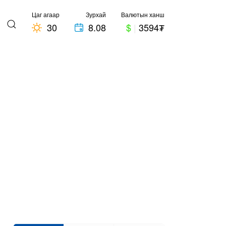
Цаг агаар
Зурхай
Валютын ханш
30
8.08
$
|
3594₮