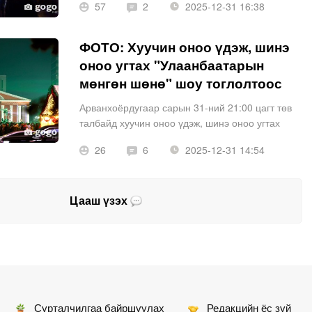
57
2
2025-12-31 16:38
ФОТО: Хуучин оноо үдэж, шинэ
оноо угтах "Улаанбаатарын
мөнгөн шөнө" шоу тоглолтоос
Арванхоёрдугаар сарын 31-ний 21:00 цагт төв
талбайд хуучин оноо үдэж, шинэ оноо угтах
“Улаанбаатарын мөнгөн шөнө-2025” шоу
26
6
2025-12-31 14:54
тоглолт эхэлсэн.
Цааш үзэх
Сурталчилгаа байршуулах
Редакцийн ёс зүй