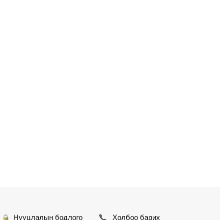
Нууцлалын бодлого
Холбоо барих