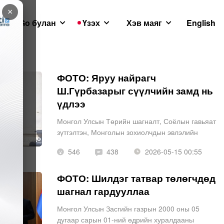
×
GoGo булан
Үзэх
Хэв маяг
English
ФОТО: Яруу найрагч
Ш.Гүрбазарыг сүүлчийн замд нь
үдлээ
Монгол Улсын Төрийн шагналт, Соёлын гавьяат
зүтгэлтэн, Монголын зохиолчдын эвлэлийн
нэрэмжит шагналт нэрт зохиолч, сэтгүүлч
546
438
2026-05-15 00:55
Шагдарсүрэнгийн Гүрбазар хүнд өвчний улмаас
таалал төгссөн.
ФОТО: Шилдэг татвар төлөгчдөд
шагнал гардууллаа
Монгол Улсын Засгийн газрын 2000 оны 05
дугаар сарын 01-ний өдрийн хуралдааны