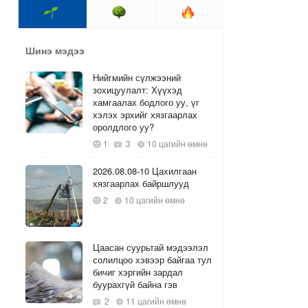
Шинэ мэдээ
Нийгмийн сүлжээний
зохицуулалт: Хүүхэд
хамгаалах бодлого уу, үг
хэлэх эрхийг хязгаарлах
оролдлого уу?
1
3
10 цагийн өмнө
2026.08.08-10 Цахилгаан
хязгаарлах байршлууд
2
10 цагийн өмнө
Цаасан суурьтай мэдээлэл
солилцоо хэвээр байгаа тул
бичиг хэргийн зардал
буурахгүй байна гэв
2
11 цагийн өмнө