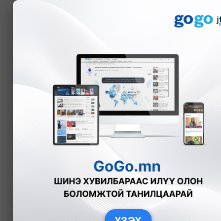
Мэдээ
Г.Өнөболд
unubold@mongolcontent.mn
ҮЗЭХ