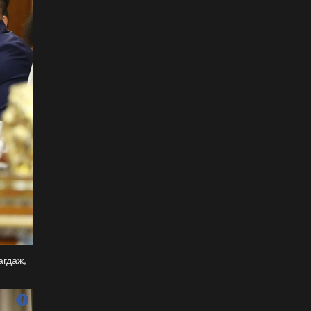
унаачтай даага НЭГД
орлоо
2026-07-12
ФОТО: Бяцхан наадамчид
2026-07-12
Б.Айболат: Хүүхдүүд
моринд дайруулсан,
өшиглүүлсэн дуудлага
бүртгэгдэж байна
2026-07-11
ФОТО: Д.Баярбаатарын
найруулсан НААДМЫН
НЭЭЛТ
2026-07-11
агдаж,
Уралдаанч хүүхдүүдээс 30
орчим станц, дуслын
тариур хураалаа
2026-07-11