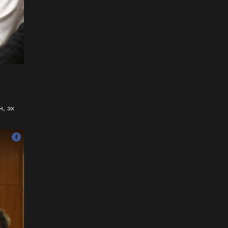
ёслол төгөлдөр, ерөөл
бэлгэдэл дүүрэн, хийморь
золбоо өөдөө тэгш дүүрэн
сайхан тэмдэглэлээ
2026-07-13
ФОТО: Сэлэнгэ нутгийн хүү
Даян Аварга Б.Орхонбаяр
2026-07-13
, эх
ФОТО: Дархан аварга
Н.Батсуурь элэг бүсээ
тайлж наадамчин олноор
уухайлуулсан агшин
2026-07-12
ФОТО: Үзэгчдийг суудлаас
нь өндөлзүүлсэн наймын
давааны сүүлийн
барилдаан
2026-07-12
ФОТО: Нэг дугаартай