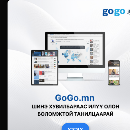
Мэдээ
Бүгд
Live
Фото
Видео
Зурган өгү
ҮЗЭХ