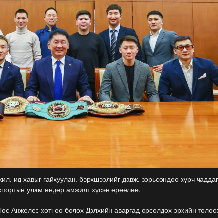
жил, ид хавыг гайхуулан, бэрхшээлийг давж, зорьсондоо хүрч чадда
спортын улам өндөр амжилт хүсэн ерөөлөө.
Лос Анжелес хотноо болох Дэлхийн аваргад өрсөлдөх эрхийн төлөө