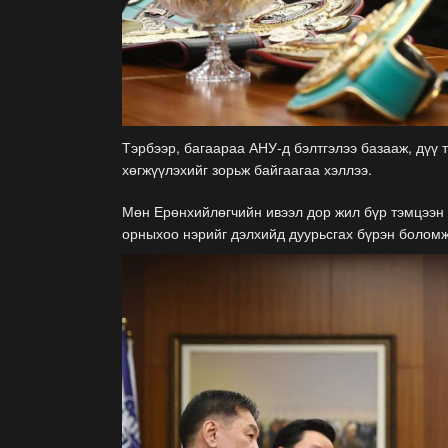
Тэрбээр, багаараа АНУ-д бэлтгэлээ базааж, дүү
хөгжүүлэхийг зорьж байгаагаа хэллээ.
Мөн Ерөнхийлөгчийн ивээл дор жил бүр тэмцээн з
орныхоо нэрийг дэлхийд дуурьсгах бүрэн боломжт