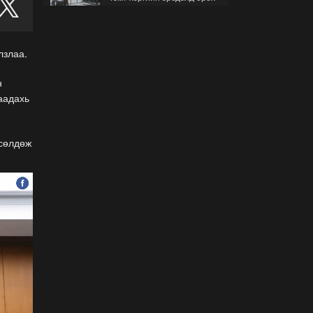
гэж буйгаа хэрхэн мэдэх
вэ?
2026-07-30
лзлаа.
Б.Найдалаа: Бид хүссэн
хүсээгүй зах зээлийн
н
тариф руу орно, тэр нь
аадахь
одоогийнхоос өндөр байна
2026-07-26
рсөлдөж
Орон нутгийн зам
ашигласны төлбөрийг
1000-aaс 5000 төгрөг
болгож нэмлээ
2026-07-22
С.Амарсайхан:
Фэйсбүүкээр ангийн групп
чат нээдэг, үүгээр
даалгавраа өгдгийг
зогсоож, хаана
2026-07-21