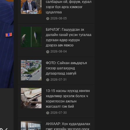
салбарын ой, форум, хурал
зэрэг бүх арга хэмжээг
цуцаллаа
2026-08-05
БИЧЛЭГ: Гашуудсан эх
далайн гахай үхсэн тугалаа
зургаан өдөр нуруун
дээрээ авч явжээ
2026-08-04
ФОТО: Сайхан амьдаръя
гэхээр шатахуунд
дугаарлаад завгүй
2026-07-31
13-15 насны хүүхэд хөнгөн
хөдөлмөр эрхэлж болох ч
хориглосон ажлын
жагсаалт гэж бий
2026-07-30
АНХААР: Хүн худалдаалах
гэмт хэргийн эрсдэлд орох