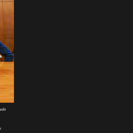
ФОТО: Тажикистан Улсын
Ерөнхийлөгчийн айлчлал
эхэллээ
2026-07-21
"Улсын цолд хүрсэн
бөхчүүдээс допинг
илрээгүй, аймгийн цолтой
нэг бөхөөс илэрсэн гэх
имэйл ирсэн"
2026-07-21
Засгийн газрын
хуралдаанаас гарсан
шийдвэрийг танилцуулж
байна
2026-07-21
Тажикистан Улсын
Ерөнхийлөгч Эмомали
гийг
Рахмоныг угтан авлаа
2026-07-21
х
Н.Учрал: Аль замуудыг