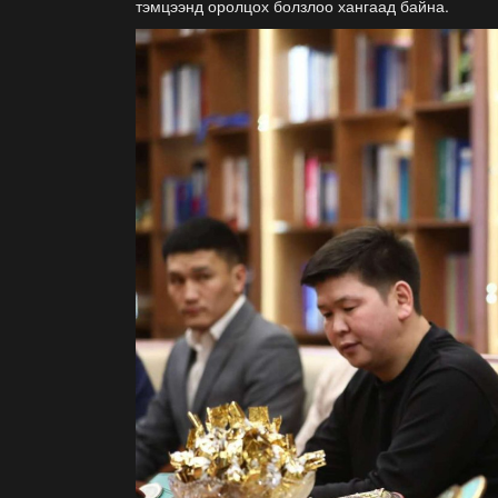
тэмцээнд оролцох болзлоо хангаад байна.