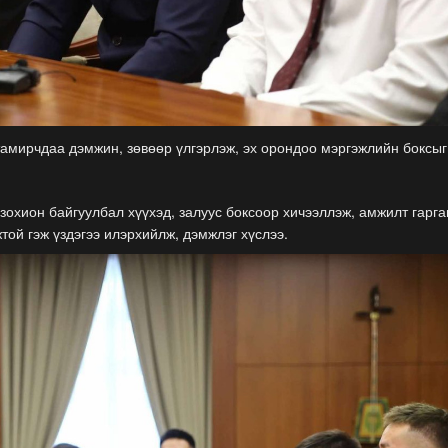
 тамирчдаа дэмжин, зөвөөр үлгэрлэж, эх орондоо мэргэжлийн боксыг
охион байгуулбал хүүхэд, залуус боксоор хичээллэж, амжилт гарган
ой гэж үздэгээ илэрхийлж, дэмжлэг хүслээ.