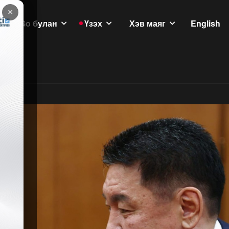
×
GoGo булан
Үзэх
Хэв маяг
English
үлэмж