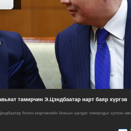
авьяат тамирчин Э.Цэндбаатар нарт баяр хүргэв
Цэндбаатар болон мэргэжлийн боксын шилдэг тамирчдыг хүлээн авч