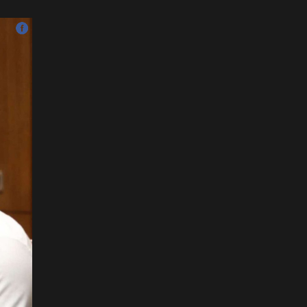
хэзээнээс хаахаа 08.01
гэхэд нийслэлчүүдэд
мэдээлээрэй
2026-07-20
Цомоо өргөж, ялалтаа
тэмдэглэх аваргуудын
дэргэдээс Трамп холдохыг
хүссэнгүй
2026-07-20
ФОТО: Хөл бөмбөгийн
ДАШТ-д анх удаа зохион
байгуулсан завсарлагааны
шоу тоглолтоос
2026-07-20
ФОТО: Дэлхийн хошой
аварга Испани аваргын
цомоо өргөлөө
2026-07-20
У.Хүрэлсүх: Наадмаа