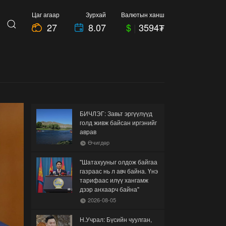
Цаг агаар
Зурхай
Валютын ханш
27
8.07
$
|
3594₮
БИЧЛЭГ: Завьт эргүүлүүд
голд живж байсан иргэнийг
аврав
Өчигдөр
"Шатахууныг олдож байгаа
газраас нь л авч байна. Үнэ
тарифаас илүү хангамж
дээр анхаарч байна"
2026-08-05
Н.Учрал: Бүсийн чуулган,