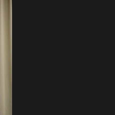
Наадмын нээлтийн Playlist
2026-07-11
Б.Бадар-Ууган: Уяач үзүүр
дээр ганц л тэсэрнэ шүү,
сайн бариад яваарай гэж
захисан
2026-07-11
ХОЁРЫН ДАВАА:
Г.Эрхэмбаяр, О.Хангай,
Ц.Бямба-Отгон нар давлаа
2026-07-11