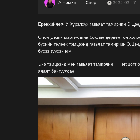
А.Номин
Спорт
2025-02-17
Ерөнхийлөгч У.Хүрэлсүх гавьяат тамирчин Э.Цэн
Олон улсын мэргэжлийн боксын дөрвөн гол холб
бүсийн төлөөх тэмцээнд гавьяат тамирчин Э.Цэн
бүсээ зүүсэн юм.
Энэ тэмцээнд мөн гавьяат тамирчин Н.Төгсцогт 
ялалт байгуулсан.