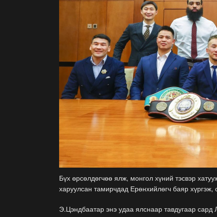
Бүх өрсөлдөгчөө ялж, монгол хүний тэсвэр хатуу
харуулсан тамирчдад Ерөнхийлөгч баяр хүргэж, 
Э.Цэндбаатар энэ удаа ялснаар тавдугаар сард 