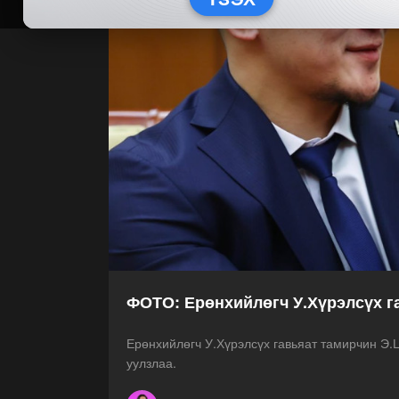
ФОТО: Ерөнхийлөгч У.Хүрэлсүх г
Ерөнхийлөгч У.Хүрэлсүх гавьяат тамирчин Э.
уулзлаа.