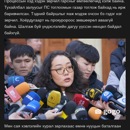
Процессын хэд хэдэн зөрчил гарсныг өмгөөлөгчид хэлж байна.
Тухайлбал залуусыг ПС тоглоомын газар тоглож байхад нь ирж
баривчилсан. Тэдний байршлыг яаж мэдэж очсон бэ гэдэг нэг
зөрчил. Хоёрдугаарт нь прокуророос зөвшөөрөл аваагүй
байна. Шалгаж буй үндэслэлийн дагуу үүссэн нөхцөл байдал
байхгүй.
Мөн сая хэвлэлийн хурал зарлахаас өмнө нууцын баталгаан