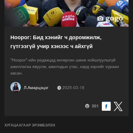
Ноорог: Бид хэнийг ч доромжилж,
гүтгээгүй учир хэнээс ч айхгүй
"Ноорог"-ийн редакцад өнгөрсөн шөнө хойшлуулшгүй
ажиллагаа явуулж, ажилчдын утас, хард зэргийг хураан
авсан.
Л.Амарцэцэг
2025-03-18
301
ХУГАЦААГААР ЭРЭМБЭЛЭХ