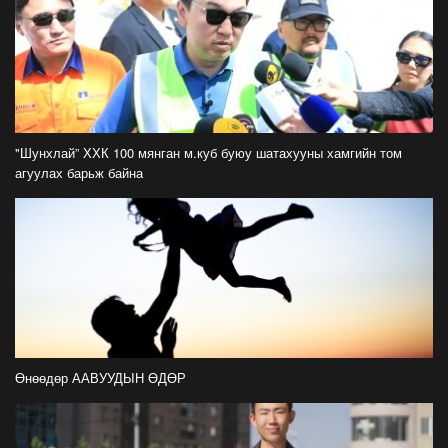
С.Амарсайхан: Фэйсбүүкээр ангийн групп чат
нээдэг, үүгээр даалгавраа өгдгийг зогсоож,
хаана
2026-07-21
ФОТО: Тажикистан Улсын Ерөнхийлөгчийн
айлчлал эхэллээ
"Шунхлай” ХХК 100 мянган м.куб буюу шатахууны хамгийн том
2026-07-21
агуулах барьж байна
"Улсын цолд хүрсэн бөхчүүдээс допинг
илрээгүй, аймгийн цолтой нэг бөхөөс илэрсэн
гэх имэйл ирсэн"
2026-07-21
Засгийн газрын хуралдаанаас гарсан
шийдвэрийг танилцуулж байна
2026-07-21
Өнөөдөр ААВУУДЫН ӨДӨР
Тажикистан Улсын Ерөнхийлөгч Эмомали
Рахмоныг угтан авлаа
2026-07-21