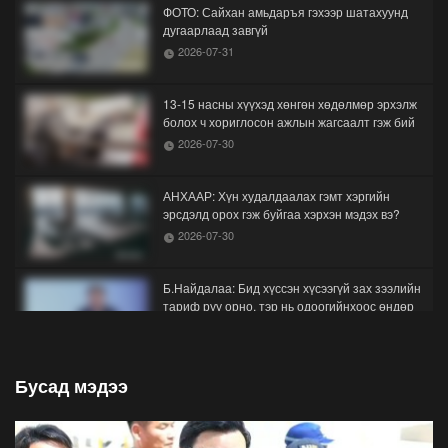
ФОТО: Сайхан амьдаръя гэхээр шатахуунд
дугаарлаад завгүй
2026-07-31
13-15 насны хүүхэд хөнгөн хөдөлмөр эрхэлж
болох ч хориглосон ажлын жагсаалт гэж бий
2026-07-30
АНХААР: Хүн худалдаалах гэмт хэргийн
эрсдэлд орох гэж буйгаа хэрхэн мэдэх вэ?
2026-07-30
Б.Найдалаа: Бид хүссэн хүсээгүй зах зээлийн
тариф руу орно, тэр нь одоогийнхоос өндөр
байна
2026-07-26
Бусад мэдээ
Орон нутгийн зам ашигласны төлбөрийг
1000-aaс 5000 төгрөг болгож нэмлээ
2026-07-22