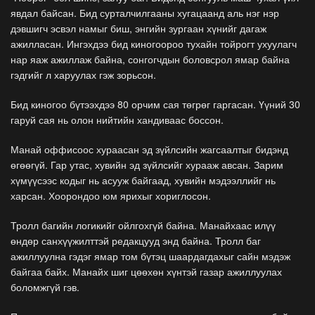
явдал байсан. Бид сурталчилгааны хугацаанд аль нэг нэр
дэвшигч эсвэл намыг биш, энгийн зургаан хүнийг дагаж
ажилласан. Ингэхдээ бид киногоороо тухайн тойрогт ухуулагч
нар яаж ажиллаж байна, сонгогчдын боловсрол ямар байна
гэдгийг л харуулах гэж зорьсон.
Бид киногоо бүтээхдээ 80 орчим сая төгрөг гаргасан. Үүний 30
гаруй сая нь олон нийтийн хандиваас боссон.
Манай оффисоос хураасан эд зүйлсийн жагсаалтыг бидэнд
өгөөгүй. Гар утас, хувийн эд зүйлсийг хурааж авсан. Зарим
хүмүүсээс кодыг нь асууж байгаад, хувийн мэдээллийг нь
харсан. Хоорондоо юм ярихыг хориглосон.
Тролл багийн логикийг ойлгохгүй байна. Манайхаас илүү
өндөр санхүүжилттэй редакцууд энд байна. Тролл баг
ажиллуулна гэдэг ямар том бүтэц шаардагдахыг сайн мэдэж
байгаа байх. Манайх шиг цөөхөн хүнтэй газар ажиллуулах
боломжгүй гэв.