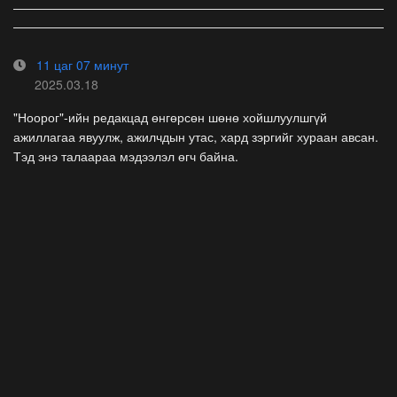
11 цаг 07 минут
2025.03.18
"Ноорог"-ийн редакцад өнгөрсөн шөнө хойшлуулшгүй
ажиллагаа явуулж, ажилчдын утас, хард зэргийг хураан авсан.
Тэд энэ талаараа мэдээлэл өгч байна.