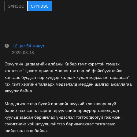
ЭХНЭЭС
СҮҮЛЭЭС
12 цаг 54 минут
2025.03.18
Эрүүгийн цагдаагийн албаны Кибер гэмт хэрэгтэй тэмцэх
хэлтсээс “Цахим орчинд Ноорог гэх нэртэй фэйсбүүк пэйж
хаягаас бусдын нэр хүндэд халдаж худал мэдээлэл тараасан”
гэх гэмт хэргийн талаарх мэдээлэлд мөрдөн шалгах ажиллагаа
явуулж байна.
Мөрдөгчөөс нэр бүхий иргэдийг шүүхийн зөвшөөрөлгүй
баривчлах санал гарган ирүүлснийг прокурор танилцаад
хуульд заасан баривчлах үндэслэл тогтоогдоогүй гэж үзэн,
сэжигтнийг хойшлуулшгүйгээр баривчлахаас татгалзаж
шийдвэрлэсэн байна.