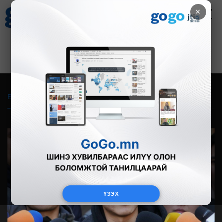
×
Цаг агаар
Зурхай
Валютын ханш
30
8.08
$
3594₮
Бүгд
Live
Фото
Видео
Зурган өгүүлэмж
ҮЗЭХ