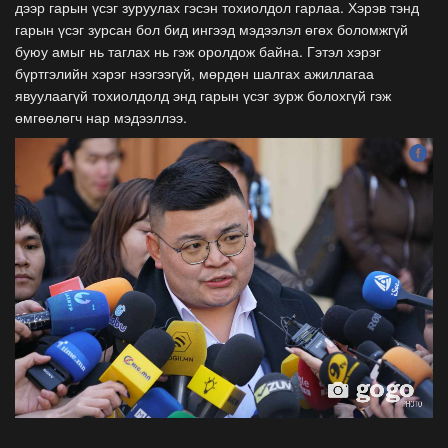
дээр гарын үсэг зуруулах гэсэн тохиолдол гарлаа. Хэрэв тэнд
гарын үсэг зурсан бол бид ингээд мэдээлэл өгөх боломжгүй
буюу амыг нь таглах нь гэж оролдож байна. Гэтэл хэрэг
бүртгэлийн хэрэг нээгээгүй, мөрдөн шалгах ажиллагаа
явуулаагүй тохиолдолд энд гарын үсэг зурж болохгүй гэж
өмгөөлөгч нар мэдээллээ.