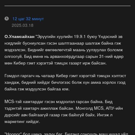
12 цаг 32 минут
2025.03.18
О.Уламсайхан
"Эрүүгийн хуулийн 19.9.1 буюу Үндэсний эв
нэгдлийг бусниулсан гэсэн шалтгаанаар шалгаж байна гэж
мэдээлсэн. Биднийг өмгөөлөгчтэй маань уулзуулах боломж
олгоогүй. Бид өмнө нь арванхоёрдугаар сарын 31-ний өдөр
мөн Кибер гэмт хэрэгтэй тэмцэх газарт ирж байсан.
Гомдол гаргагч нь чатаар Кибер гэмт хэрэгтэй тэмцэх хэлтэст
хандаж, бидний хийдэг бичлэгээс болж хүн амиа хорлох гээд
байна гэж мэдүүлсэн байгаа юм.
MCS-тэй хамтардаг гэсэн мэдээлэл гарсан байна. Бид
тэдэнтэй хамтарч ажиллаж байсан. Монголд MCS, АПУ-ийн
дүрсийг авч байгаагүй газар гэж байхгүй байх. Ингэж л
маркетинг хийдэг.
"Ноорог" бол шинэ, залуу баг. Бидэнд сонгууль маш чухал үйл