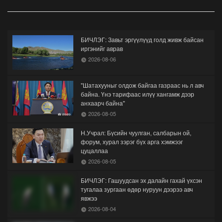
БИЧЛЭГ: Завьт эргүүлүүд голд живж байсан
иргэнийг аврав
2026-08-06
"Шатахууныг олдож байгаа газраас нь л авч
байна. Үнэ тарифаас илүү хангамж дээр
анхаарч байна"
2026-08-05
Н.Учрал: Бүсийн чуулган, салбарын ой,
форум, хурал зэрэг бүх арга хэмжээг
цуцаллаа
2026-08-05
БИЧЛЭГ: Гашуудсан эх далайн гахай үхсэн
тугалаа зургаан өдөр нуруун дээрээ авч
явжээ
2026-08-04