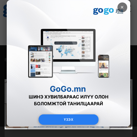
×
Цаг агаар
Зурхай
Валютын ханш
20
8.10
$
3594₮
Бүгд
Live
Фото
Видео
Зурган өгүүлэмж
ҮЗЭХ