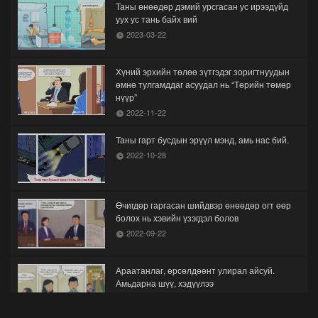
Таны өнөөдөр дэмий урсгасан ус ирээдүйд
уух ус тань байх вий
2023-03-22
Хүний эрхийн төлөө зүтгэдэг зоригтнуудын
өмнө тулгамддаг асуудал нь “Төрийн төмөр
нүүр”
2022-11-22
Таны гарт бусдын эрүүл мэнд, амь нас бий.
2022-10-28
Өчигдөр гаргасан шийдвэр өнөөдөр огт өөр
болох нь хэвийн үзэгдэл болов
2022-09-22
Араатанлаг, өрсөлдөөнт улирал айсуй.
Амьдарна шүү, хэдүүлээ
2022-08-26