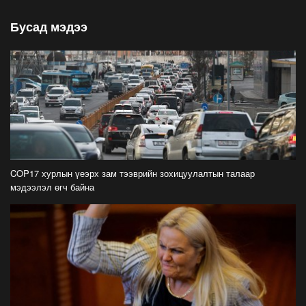
Байгууллагууд хөхүүл ээжүүдэд зориулсан
Бусад мэдээ
өрөөтэй болох нь жендэрийн мэдрэмжтэй
шийдэл
2022-08-02
Вакцинд хамрагдсанаар хүүхдүүд нийтээр
өвдөхгүй, халдвар дамжилт саарч, хичээл
сургууль тасалдахгүй
2022-07-16
Үнийн өсөлтийг цалин хэзээ ч гүйцэхээргүй
боллоо
COP17 хурлын үеэрх зам тээврийн зохицуулалтын талаар
2022-06-30
мэдээлэл өгч байна
Хурдыг 1 км/цагаар бууруулахад зам
тээврийн осол 4-5 хувиар буурдаг
2022-06-22
Завиар зам гардаг, гүүр нь нурдаг, гараж нь
усанд автдаг миний муу нийслэл хот
2022-06-20