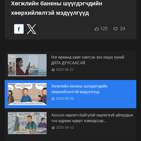
Хөгжлийн банкны шүүгдэгчдийн
хөөрхийлөлтэй мэдүүлгүүд
125
24
Нэг өрөөнд хамт хэвтсэн энэ хэцүү хүний
ДАТА ДУУСААСАЙ
2023-06-21
Хөгжлийн банкны шүүгдэгчдийн
хөөрхийлөлтэй мэдүүлгүүд
2023-05-03
Хоосон хөргөгч байтугай хөргөгчгүй айлуудын
тоо өдрөөс өдөрт нэмэгдсээр...
2023-04-13