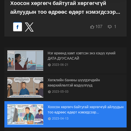
Хоосон хөргөгч байтугай хөргөгчгүй
айлуудын тоо өдрөөс өдөрт нэмэгдсээр...
107
1
Нэг өрөөнд хамт хэвтсэн энэ хэцүү хүний
ДАТА ДУУСААСАЙ
2023-06-21
Хөгжлийн банкны шүүгдэгчдийн
хөөрхийлөлтэй мэдүүлгүүд
2023-05-03
Хоосон хөргөгч байтугай хөргөгчгүй айлуудын
тоо өдрөөс өдөрт нэмэгдсээр...
2023-04-13