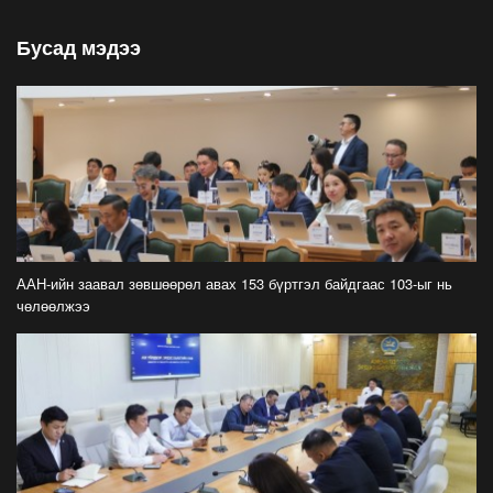
Байгууллагууд хөхүүл ээжүүдэд зориулсан
Бусад мэдээ
өрөөтэй болох нь жендэрийн мэдрэмжтэй
шийдэл
2022-08-02
Вакцинд хамрагдсанаар хүүхдүүд нийтээр
өвдөхгүй, халдвар дамжилт саарч, хичээл
сургууль тасалдахгүй
2022-07-16
Үнийн өсөлтийг цалин хэзээ ч гүйцэхээргүй
боллоо
ААН-ийн заавал зөвшөөрөл авах 153 бүртгэл байдгаас 103-ыг нь
2022-06-30
чөлөөлжээ
Хурдыг 1 км/цагаар бууруулахад зам
тээврийн осол 4-5 хувиар буурдаг
2022-06-22
Завиар зам гардаг, гүүр нь нурдаг, гараж нь
усанд автдаг миний муу нийслэл хот
2022-06-20