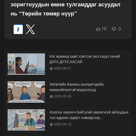
зоригтнуудын өмнө тулгамддаг асуудал
нь “Төрийн төмөр нүүр”
19
0
Нэг өрөөнд хамт хэвтсэн энэ хэцүү хүний
ДАТА ДУУСААСАЙ
2023-06-21
Хөгжлийн банкны шүүгдэгчдийн
хөөрхийлөлтэй мэдүүлгүүд
2023-05-03
Хоосон хөргөгч байтугай хөргөгчгүй айлуудын
тоо өдрөөс өдөрт нэмэгдсээр...
2023-04-13