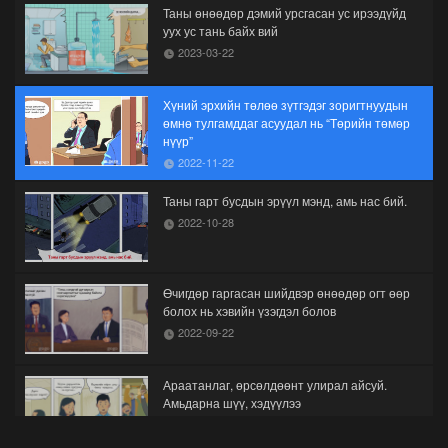
Таны өнөөдөр дэмий урсгасан ус ирээдүйд
уух ус тань байх вий
2023-03-22
Хүний эрхийн төлөө зүтгэдэг зоригтнуудын
өмнө тулгамддаг асуудал нь “Төрийн төмөр
нүүр”
2022-11-22
Таны гарт бусдын эрүүл мэнд, амь нас бий.
2022-10-28
Өчигдөр гаргасан шийдвэр өнөөдөр огт өөр
болох нь хэвийн үзэгдэл болов
2022-09-22
Араатанлаг, өрсөлдөөнт улирал айсуй.
Амьдарна шүү, хэдүүлээ
2022-08-26