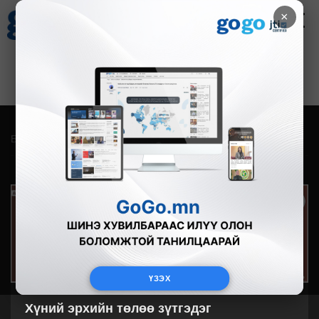
×
Цаг агаар
Зурхай
Валютын ханш
27
8.07
$
3594₮
Бүгд
Live
Фото
Видео
Зурган өгүүлэмж
ҮЗЭХ
Хүний эрхийн төлөө зүтгэдэг