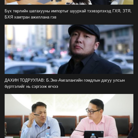
Бүх төрлийн шатахууны импортыг шуурхай тээвэрлэхэд ГХЯ, ЗТЯ,
Дарга нарын "ам"-аар бид өнөөдөр...
БХЯ хамтран ажиллана гэв
2022-02-28
Дэлгүүрт гаргадаг бүдүүлэг үйлдлүүд
2022-02-09
Дэлгүүрт гаргадаг бүдүүлэг үйлдлүүд
2022-02-09
ДАХИН ТОДРУУЛАВ: Б.Энх-Амгалангийн гомдлын дагуу улсын
бүртгэлийг нь сэргээж өгчээ
Цар тахлын үеийн ялгамжтай шийдвэрүүд
2021-12-03
Гантиган замтай Улаанбаатарын гудамж...
2021-11-24