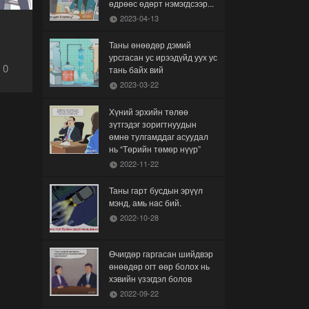
өдрөөс өдөрт нэмэгдсээр...
2023-04-13
Таны өнөөдөр дэмий
урсгасан ус ирээдүйд уух ус
0
тань байх вий
2023-03-22
Хүний эрхийн төлөө
зүтгэдэг зоригтнуудын
өмнө тулгамддаг асуудал
нь “Төрийн төмөр нүүр”
2022-11-22
Таны гарт бусдын эрүүл
мэнд, амь нас бий.
2022-10-28
Өчигдөр гаргасан шийдвэр
өнөөдөр огт өөр болох нь
хэвийн үзэгдэл болов
2022-09-22