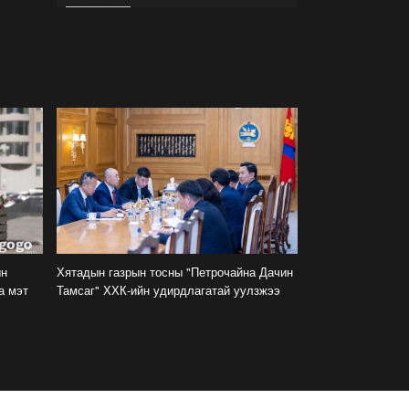
Араатанлаг, өрсөлдөөнт
улирал айсуй. Амьдарна
шүү, хэдүүлээ
2022-08-26
Байгууллагууд хөхүүл
ээжүүдэд зориулсан
өрөөтэй болох нь
жендэрийн мэдрэмжтэй
шийдэл
2022-08-02
Вакцинд хамрагдсанаар
хүүхдүүд нийтээр өвдөхгүй,
халдвар дамжилт саарч,
ын
Хятадын газрын тосны "Петрочайна Дачин
хичээл сургууль
тасалдахгүй
а мэт
Тамсаг" ХХК-ийн удирдлагатай уулзжээ
2022-07-16
Үнийн өсөлтийг цалин
хэзээ ч гүйцэхээргүй
боллоо
2022-06-30