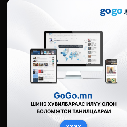
Мэдээ
Бүгд
Live
Фото
Видео
Зурган өгү
ҮЗЭХ