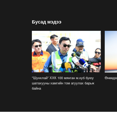
Бусад мэдээ
"Шунхлай” ХХК 100 мянган м.куб буюу
Өнөөд
шатахууны хамгийн том агуулах барьж
байна