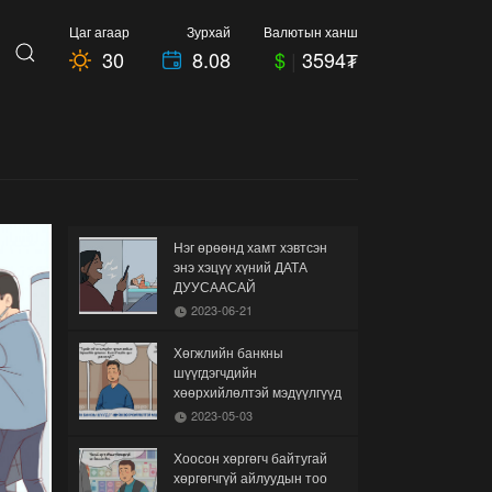
Цаг агаар
Зурхай
Валютын ханш
30
8.08
$
|
3594₮
Нэг өрөөнд хамт хэвтсэн
энэ хэцүү хүний ДАТА
ДУУСААСАЙ
2023-06-21
Хөгжлийн банкны
шүүгдэгчдийн
хөөрхийлөлтэй мэдүүлгүүд
2023-05-03
Хоосон хөргөгч байтугай
хөргөгчгүй айлуудын тоо