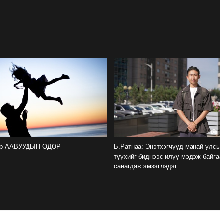
өр ААВУУДЫН ӨДӨР
Б.Ратнаа: Энэтхэгчүүд манай улс
түүхийг биднээс илүү мэдэж байга
санагдаж эмзэглэдэг