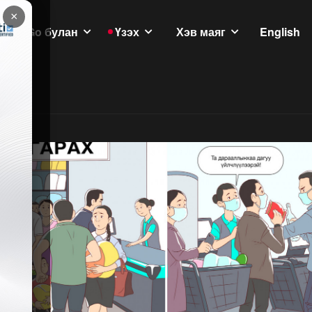
×
GoGo булан
Үзэх
Хэв маяг
English
үлэмж