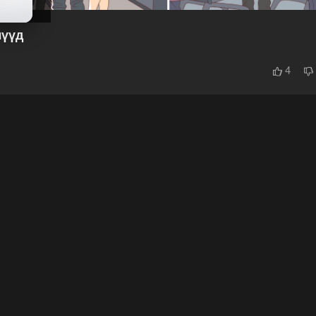
лүүд
4