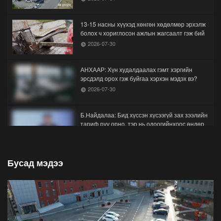
13-15 насны хүүхэд хөнгөн хөдөлмөр эрхэлж
болох ч хориглосон ажлын жагсаалт гэж бий
2026-07-30
АНХААР: Хүн худалдаалах гэмт хэргийн
эрсдэлд орох гэж буйгаа хэрхэн мэдэх вэ?
2026-07-30
Б.Найдалаа: Бид хүссэн хүсээгүй зах зээлийн
тариф руу орно, тэр нь одоогийнхоос өндөр
байна
2026-07-26
Бусад мэдээ
Орон нутгийн зам ашигласны төлбөрийг
1000-aaс 5000 төгрөг болгож нэмлээ
2026-07-22
С.Амарсайхан: Фэйсбүүкээр ангийн групп чат
нээдэг, үүгээр даалгавраа өгдгийг зогсоож,