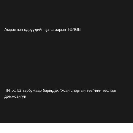
08.01 гэхэд нийслэлчүүдэд мэдээлээрэй
2026-07-20
Цомоо өргөж, ялалтаа тэмдэглэх аваргуудын
Амралтын өдрүүдийн цаг агаарын ТӨЛӨВ
дэргэдээс Трамп холдохыг хүссэнгүй
2026-07-20
ФОТО: Хөл бөмбөгийн ДАШТ-д анх удаа
зохион байгуулсан завсарлагааны шоу
тоглолтоос
2026-07-20
ФОТО: Дэлхийн хошой аварга Испани
аваргын цомоо өргөлөө
НИТХ: 52 тэрбумаар баригдах “Усан спортын төв”-ийн төслийг
2026-07-20
дэмжсэнгүй
У.Хүрэлсүх: Наадмаа ёслол төгөлдөр, ерөөл
бэлгэдэл дүүрэн, хийморь золбоо өөдөө тэгш
дүүрэн сайхан тэмдэглэлээ
2026-07-13