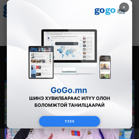
×
Цаг агаар
Зурхай
Валютын ханш
27
8.07
$
3594₮
Бүгд
Live
Фото
Видео
Зурган өгүүлэмж
ҮЗЭХ