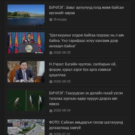
БИЧЛЭГ: Завьт эргүүлүүд голд живж байсан
иргэнийг аврав
Өчигдөр
"Шатахууныг олдож байгаа газраас нь л авч
байна. Үнэ тарифаас илүү хангамж дээр
анхаарч байна"
2026-08-05
Н.Учрал: Бүсийн чуулган, салбарын ой,
форум, хурал зэрэг бүх арга хэмжээг
цуцаллаа
2026-08-05
БИЧЛЭГ: Гашуудсан эх далайн гахай үхсэн
тугалаа зургаан өдөр нуруун дээрээ авч
явжээ
2026-08-04
ФОТО: Сайхан амьдаръя гэхээр шатахуунд
дугаарлаад завгүй
2026-07-31