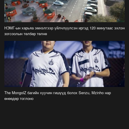
хаана
2026-07-21
ФОТО: Тажикистан Улсын Ерөнхийлөгчийн
айлчлал эхэллээ
НЭМГ-ын харьяа эмнэлгээр үйлчлүүлсэн иргэд 120 минутаас эхлэн
2026-07-21
зогсоолын төлбөр төлнө
"Улсын цолд хүрсэн бөхчүүдээс допинг
илрээгүй, аймгийн цолтой нэг бөхөөс илэрсэн
гэх имэйл ирсэн"
2026-07-21
Засгийн газрын хуралдаанаас гарсан
шийдвэрийг танилцуулж байна
2026-07-21
The MongolZ багийн хуучин гишүүд болох Senzu, Mzinho нар
өнөөдөр тоглоно
Тажикистан Улсын Ерөнхийлөгч Эмомали
Рахмоныг угтан авлаа
2026-07-21
Н.Учрал: Аль замуудыг хэзээнээс хаахаа