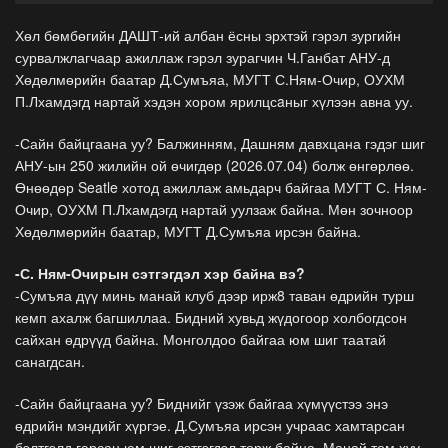
Хөл бөмбөгийн ДАШТ-ий албан ёсны эрхтэй гэрэл зургийн
сурвалжлагчаар ажиллаж гэрэл зурагчин Ч.Ганбат АНУ-д
Хөдөлмөрийн баатар Д.Сумъяа, МУГТ С.Ням-Очир, ОУХМ
П.Лхамдэгд нартай хэдэн хором ярилцсaныг хүлээн авна уу.
-Сайн байцгаана уу? Балжинням, Дашням давхцана гэдэг шиг
АНУ-ын 250 жилийн ой өчигдөр (2026.07.04) болж өнгөрлөө.
Өнөөдөр Seatle хотод ажиллаж амьдарч байгаа МУГТ С. Ням-
Очир, ОУХМ П.Лхамдэгд нартай уулзаж байна. Мөн зочноор
Хөдөлмөрийн баатар, МУГТ Д.Сумъяа ирсэн байна.
-С. Ням-Очирын сэтгэгдэл хэр байна вэ?
-Сумъяа дүү минь манай клуб дээр ирж8 таван өдрийн турш
кемп ахалж багшиллаа. Бидний хувьд жүдогоор холбогдсон
сайхан өдрүүд байна. Монголдоо байгаа юм шиг таатай
санагдсан.
-Сайн байцгаана уу? Биднийг үзэж байгаа хүмүүстээ энэ
өдрийн мэндийг хүргэе. Д.Сумъяа ирсэн учраас хамтарсан
бэлтгэлд гарсан юм шиг сэтгэгдэл төрж байна. Манай том хүү