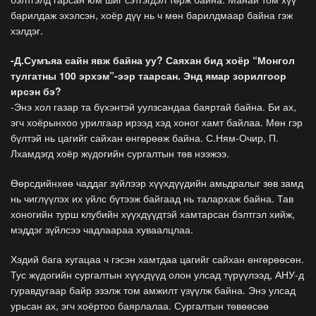
барилдаж эхэлсэн, хоёр дүү нь ч мөн барилдмаар байна гэж
хэлдэг.
-Д.Сумъяа сайн явж байна уу? Саяхан бид хоёр “Монгол
тулгатны 100 эрхэм”-ээр таарсан. Энд ямар зорилгоор
ирсэн бэ?
-Энэ хол газар та бүхэнтэй уулзсандаа баяртай байна. Би ах,
эгч хоёрынхоо урилгаар ирээд хэд хоног хамт байлаа. Мөн гэр
бүлтэй нь цагийг сайхан өнгөрөөж байна. С.Ням-Очир, П.
Лхамдэгд хоёр жүдогийн сургалтын төв нээжээ.
Өөрсдийнхөө чаддаг зүйлээр хүүхдүүдийн амьдралыг зөв замд
нь чиглүүлэх их үйлс бүтээж байгаад нь талархаж байна. Тав
хоногийн турш клубийн хүүхдүүдтэй хамтарсан бэлтгэл хийж,
мэддэг зүйлсээ чадлаараа хуваалцлаа.
Хэдий бага хугацаа ч гэсэн хамтдаа цагийг сайхан өнгөрөөсөн.
Тус жүдогийн сургалтын хүүхдүүд олон улсад түрүүлээд, АНУ-д
гуравдугаар байр эзэлж том амжилт үзүүлж байна. Энэ улсад
урьсан ах, эгч хоёртоо баярлалаа. Сургалтын төвөөсөө