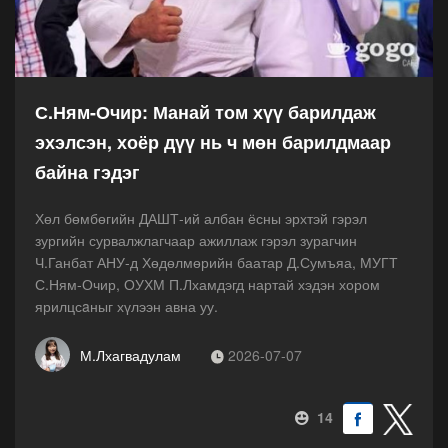
С.Ням-Очир: Манай том хүү барилдаж
эхэлсэн, хоёр дүү нь ч мөн барилдмаар
байна гэдэг
Хөл бөмбөгийн ДАШТ-ий албан ёсны эрхтэй гэрэл
зургийн сурвалжлагчаар ажиллаж гэрэл зурагчин
Ч.Ганбат АНУ-д Хөдөлмөрийн баатар Д.Сумъяа, МУГТ
С.Ням-Очир, ОУХМ П.Лхамдэгд нартай хэдэн хором
ярилцсaныг хүлээн авна уу.
М.Лхагвадулам
2026-07-07
14