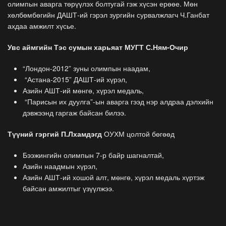
олимпын аварга төрүүлэх болтугай гэж хүсэн ерөөе. Мөн
хөлбөмбөгийн ДАШТ-ий гэрэл зургийн сурвалжлагч Ч.Ганбат
ахдаа амжилт хүсье.
Увс аймгийн Тэс сумын харьяат МУГТ С.Ням-Очир
“Лондон-2012” зуны олимпын наадам,
“Астана-2015” ДАШТ-ий хүрэл,
Азийн АШТ-ий мөнгө, хүрэл медаль,
“Парисын их дуулга”-ын аварга гээд нэр алдраа дэлхийн
дэвжээнд гаргаж байсан билээ.
Түүний гэргий П.Лхамдэгд
ОУХМ цолтой бөгөөд
Бээжингийн олимпын 7-р байр шагналтай,
Азийн наадмын хүрэл,
Азийн АШТ-ий хошой алт, мөнгө, хүрэл медаль хүртэж
байсан амжилтыг үзүүлжээ.