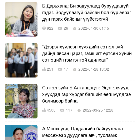
Б.Дарьханд: Би зодуулаад буруудаагүй
гэдэг. Зодуулаагүй байсан бол бүр эерэг
дүн гарах байсныг үгүйсгэхгүй
922
26
2022-04-30 01:45
“Дээрэлхүүлсэн хүүхдийн сэтгэл зүй
дайнд явсан цэрэг, гамшигт өртсөн хүний
сэтгэцийн гэмтэлтэй адилхан”
251
17
2022-04-28 13:02
Сэтгэл зүйч Б.Алтанцэцэг: Эцэг эхчүүд
хүүхдэд гар хүрдэг багшийг өөгшүүлдгээ
болимоор байна
4508
117
2022-03-25 12:28
А.Мөнхсувд: Цагдаагийн байгууллага
мессежээр дуудлага авч, тусламж