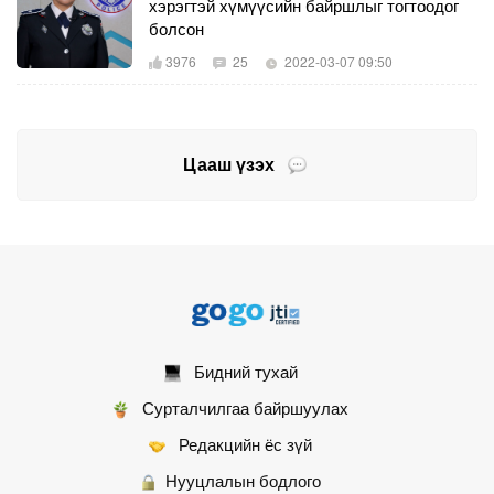
хэрэгтэй хүмүүсийн байршлыг тогтоодог
болсон
3976
25
2022-03-07 09:50
Цааш үзэх
Бидний тухай
Сурталчилгаа байршуулах
Редакцийн ёс зүй
Нууцлалын бодлого