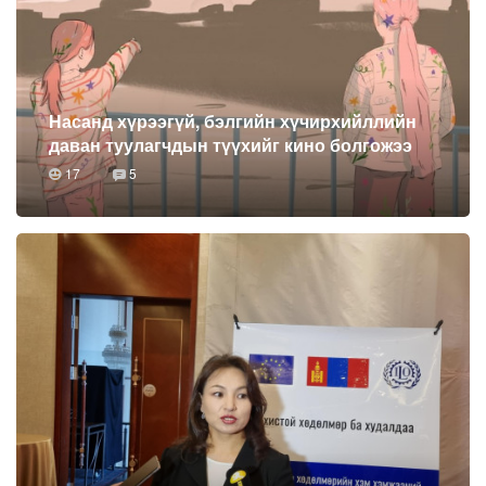
Насанд хүрээгүй, бэлгийн хүчирхийллийн
даван туулагчдын түүхийг кино болгожээ
17
5