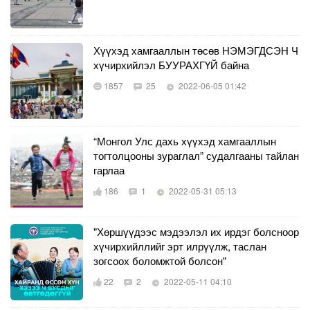
Хүүхэд хамгааллын төсөв НЭМЭГДСЭН Ч
хүчирхийлэл БУУРАХГҮЙ байна
1857
25
2022-06-05 01:42
“Монгол Улс дахь хүүхэд хамгааллын
тогтолцооны зураглал” судалгааны тайлан
гарлаа
186
1
2022-05-31 05:13
"Хөршүүдээс мэдээлэл их ирдэг болсноор
хүчирхийллийг эрт илрүүлж, таслан
зогсоох боломжтой болсон"
22
2
2022-05-11 04:10