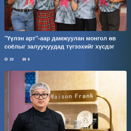
"Үүлэн арт"-аар дамжуулан монгол өв
соёлыг залуучуудад түгээхийг хүсдэг
20
6