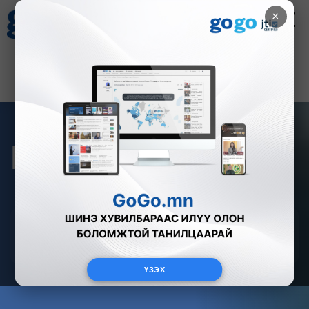
×
Цаг агаар
Зурхай
Валютын ханш
28
8.06
$
3594₮
Гарааны бизнес
Шинэхэн бизнесээ эхлүүлж яваа гарааны бизнес эрхлэгч
нарыг танилцуулах Гарааны бизнес булан
ҮЗЭХ