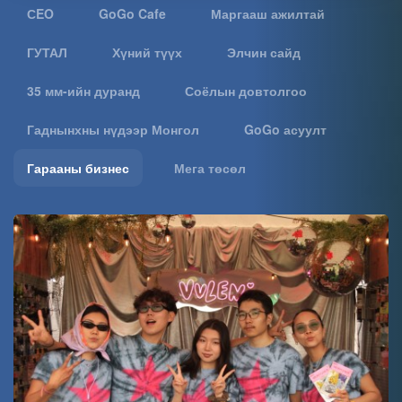
СEO
GoGo Cafe
Маргааш ажилтай
ГУТАЛ
Хүний түүх
Элчин сайд
35 мм-ийн дуранд
Соёлын довтолгоо
Гаднынхны нүдээр Монгол
GoGo асуулт
Гарааны бизнес
Мега төсөл