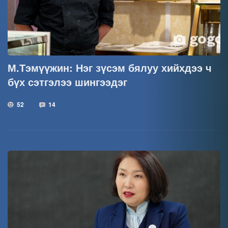
М.Тэмүүжин: Нэг зүсэм бялуу хийхдээ ч
бүх сэтгэлээ шингээдэг
52
14