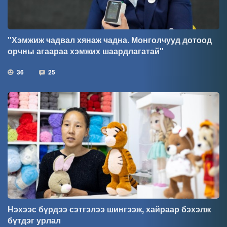
"Хэмжиж чадвал хянаж чадна. Монголчууд дотоод
орчны агаараа хэмжих шаардлагатай"
36
25
Нэхээс бүрдээ сэтгэлээ шингээж, хайраар бэхэлж
бүтдэг урлал