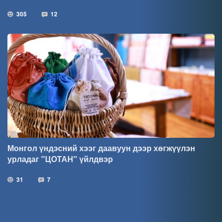
305
12
Монгол үндэсний хээг даавуун дээр хөгжүүлэн
урладаг "ЦОТАН" үйлдвэр
31
7