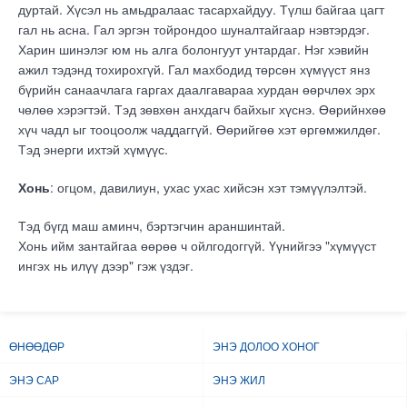
дуртай. Хүсэл нь амьдралаас тасархайдуу. Түлш байгаа цагт
гал нь асна. Гал эргэн тойрондоо шуналтайгаар нэвтэрдэг.
Харин шинэлэг юм нь алга болонгуут унтардаг. Нэг хэвийн
ажил тэдэнд тохирохгүй. Гал махбодид төрсөн хүмүүст янз
бүрийн санаачлага гаргах даалгавараа хурдан өөрчлөх эрх
чөлөө хэрэгтэй. Тэд зөвхөн анхдагч байхыг хүснэ. Өөрийнхөө
хүч чадл ыг тооцоолж чаддаггүй. Өөрийгөө хэт өргөмжилдөг.
Тэд энерги ихтэй хүмүүс.
Хонь
: огцом, давилиун, ухас ухас хийсэн хэт тэмүүлэлтэй.
Тэд бүгд маш аминч, бэртэгчин араншинтай.
Хонь ийм зантайгаа өөрөө ч ойлгодоггүй. Үүнийгээ "хүмүүст
ингэх нь илүү дээр" гэж үздэг.
ӨНӨӨДӨР
ЭНЭ ДОЛОО ХОНОГ
ЭНЭ САР
ЭНЭ ЖИЛ