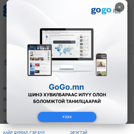
×
Цаг агаар
Зурхай
Валютын ханш
28
8.06
$
3594₮
Өрнийн
Дорнын
Монгол ёсон
зурхай
зурхай
ӨНӨӨДӨР
ЭНЭ ДОЛОО ХОНОГ
ЭНЭ САР
ЭНЭ ЖИЛ
ЗАН БАЙДАЛ
АМЖИЛТ БҮТЭЭЛ
ҮЗЭХ
ЭРҮҮЛ МЭНД
АЖИЛ МЭРГЭЖИЛ
ХАЙР ДУРЛАЛ, ГЭР БҮЛ
ЭРЭГТЭЙ