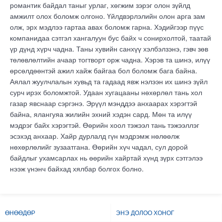
романтик байдал таныг урлаг, хөгжим зэрэг олон зүйлд
амжилт олох боломж олгоно. Үйлдвэрлэлийн олон арга зам
олж, эрх мэдлээ гартаа авах боломж гарна. Хэдийгээр пүүс
компанидаа сэтгэл хангалуун бус байх ч сонирхолтой, таатай
үр дүнд хүрч чадна. Таны хувийн санхүү хэлбэлзэнэ, гэвч зөв
төлөвлөлтийн ачаар тогтворт орж чадна. Хэрэв та шинэ, илүү
өрсөлдөөнтэй ажил хайж байгаа бол боломж бага байна.
Аялал жуулчлалын хувьд та гадаад явж нэлээн их шинэ зүйл
сурч ирэх боломжтой. Удаан хугацааны нөхөрлөл тань хол
газар явснаар сэргэнэ. Эрүүл мэнддээ анхаарах хэрэгтэй
байна, ялангуяа жилийн эхний хэдэн сард. Мөн та илүү
мэдрэг байх хэрэгтэй. Өөрийн хоол тэжээл тань тэжээллэг
эсэхэд анхаар. Хайр дурлалд гүн мэдрэмж нөлөөлж
нөхөрлөлийг зузаатгана. Өөрийн хүч чадал, сул дорой
байдлыг ухамсарлах нь өөрийн хайртай хүнд зүрх сэтгэлээ
нээж үнэнч байхад хялбар болгох болно.
ӨНӨӨДӨР
ЭНЭ ДОЛОО ХОНОГ