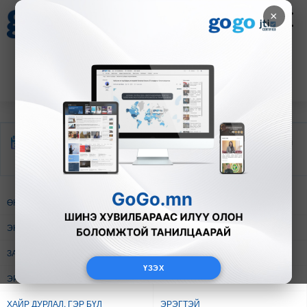
×
Цаг агаар
Зурхай
Валютын ханш
27
8.07
$
3594₮
Өрнийн
Дорнын
Монгол ёсон
зурхай
зурхай
ӨНӨӨДӨР
ЭНЭ ДОЛОО ХОНОГ
ЭНЭ САР
ЭНЭ ЖИЛ
ЗАН БАЙДАЛ
АМЖИЛТ БҮТЭЭЛ
ҮЗЭХ
ЭРҮҮЛ МЭНД
АЖИЛ МЭРГЭЖИЛ
ХАЙР ДУРЛАЛ, ГЭР БҮЛ
ЭРЭГТЭЙ