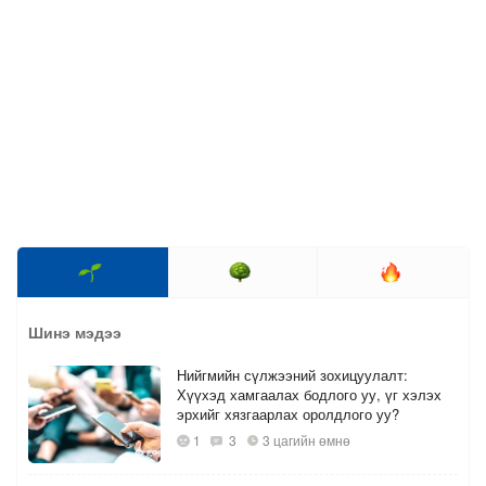
Шинэ мэдээ
Нийгмийн сүлжээний зохицуулалт:
Хүүхэд хамгаалах бодлого уу, үг хэлэх
эрхийг хязгаарлах оролдлого уу?
1
3
3 цагийн өмнө