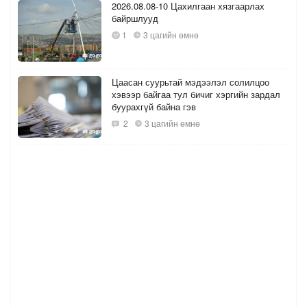
2026.08.08-10 Цахилгаан хязгаарлах
байршлууд
1
3 цагийн өмнө
Цаасан суурьтай мэдээлэл солилцоо
хэвээр байгаа тул бичиг хэргийн зардал
буурахгүй байна гэв
2
3 цагийн өмнө