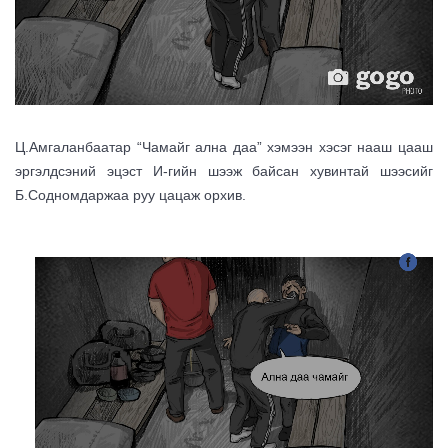
Ц.Амгаланбаатар “Чамайг ална даа” хэмээн хэсэг нааш цааш
эргэлдсэний эцэст И-гийн шээж байсан хувинтай шээсийг
Б.Содномдаржаа руу цацаж орхив.