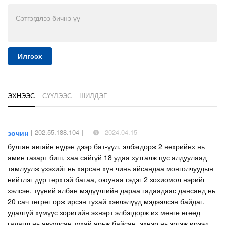
Илгээх
ЭХНЭЭС
СҮҮЛЭЭС
ШИЛДЭГ
[ 202.55.188.104 ]
2024.04.15
зочин
булган авгайн нүдэн дээр бат-үүл, элбэгдорж 2 нөхрийнх нь
амин газарт биш, хаа сайгүй 18 удаа хутгалж цус алдуулаад
тамлуулж үхэхийг нь харсан хүн чинь айсандаа монголчуудын
нийтлэг дүр төрхтэй батаа, оюунаа гэдэг 2 зохиомол нэрийг
хэлсэн. түүний албан мэдүүлгийн дараа гадаадаас дансанд нь
20 сач төгрөг орж ирсэн тухай хэвлэлүүд мэдээлсэн байдаг.
удалгүй хүмүүс зоригийн эхнэрт элбэгдорж их мөнгө өгөөд
гадагш нь явуулсан тухай ярьж байсан. эхнэр нь эргэж ирээд