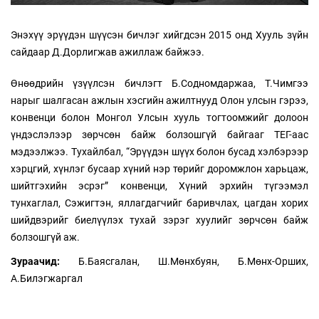
Энэхүү эрүүдэн шүүсэн бичлэг хийгдсэн 2015 онд Хууль зүйн
сайдаар Д.Дорлигжав ажиллаж байжээ.
Өнөөдрийн үзүүлсэн бичлэгт Б.Содномдаржаа, Т.Чимгээ
нарыг шалгасан ажлын хэсгийн ажилтнууд Олон улсын гэрээ,
конвенци болон Монгол Улсын хууль тогтоомжийг долоон
үндэслэлээр зөрчсөн байж болзошгүй байгааг ТЕГ-аас
мэдээлжээ. Тухайлбал, “Эрүүдэн шүүх болон бусад хэлбэрээр
хэрцгий, хүнлэг бусаар хүний нэр төрийг доромжлон харьцаж,
шийтгэхийн эсрэг” конвенци, Хүний эрхийн түгээмэл
тунхаглал, Сэжигтэн, яллагдагчийг баривчлах, цагдан хорих
шийдвэрийг биелүүлэх тухай зэрэг хуулийг зөрчсөн байж
болзошгүй аж.
Зураачид:
Б.Баясгалан, Ш.Мөнхбуян, Б.Мөнх-Орших,
А.Билэгжаргал