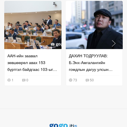
ААН-ийн заавал
ДАХИН ТОДРУУЛАВ:
зөвшөөрөл авах 153
Б.Энх-Амгалангийн
бүртгэл байдгаас 103-ыг
гомдлын дагуу улсын
нь чөлөөлжээ
бүртгэлийг нь сэргээж
1
0
73
50
өгчээ