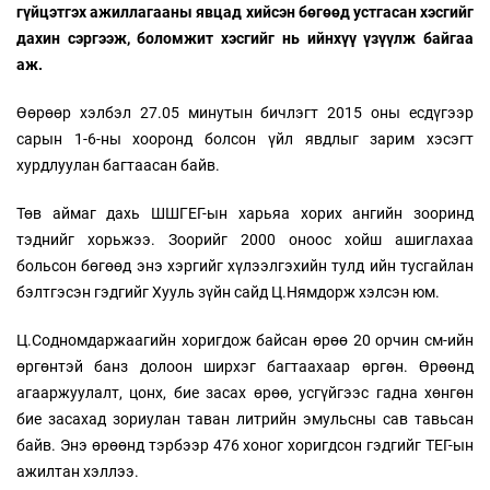
гүйцэтгэх ажиллагааны явцад хийсэн бөгөөд устгасан хэсгийг
дахин сэргээж, боломжит хэсгийг нь ийнхүү үзүүлж байгаа
аж.
Өөрөөр хэлбэл 27.05 минутын бичлэгт 2015 оны есдүгээр
сарын 1-6-ны хооронд болсон үйл явдлыг зарим хэсэгт
хурдлуулан багтаасан байв.
Төв аймаг дахь ШШГЕГ-ын харьяа хорих ангийн зооринд
тэднийг хорьжээ. Зоорийг 2000 оноос хойш ашиглахаа
больсон бөгөөд энэ хэргийг хүлээлгэхийн тулд ийн тусгайлан
бэлтгэсэн гэдгийг Хууль зүйн сайд Ц.Нямдорж хэлсэн юм.
Ц.Содномдаржаагийн хоригдож байсан өрөө 20 орчин см-ийн
өргөнтэй банз долоон ширхэг багтаахаар өргөн. Өрөөнд
агааржуулалт, цонх, бие засах өрөө, усгүйгээс гадна хөнгөн
бие засахад зориулан таван литрийн эмульсны сав тавьсан
байв. Энэ өрөөнд тэрбээр 476 хоног хоригдсон гэдгийг ТЕГ-ын
ажилтан хэллээ.