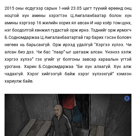
2015 оны есдүгээр сарын 1-ний 23.05 цагт түүний өрөөнд онц
ноцтой хүн амины хэрэгтэн Ц.Амгаланбаатар болон хүн
амины хэргээр 16 жилийн хорих ял авсан И нар хоёр том цүнх,
нэг боодолтой хөнжил гудастай орж ирнэ. Тэднийг орж ирмэгч
Б.Содномдаржаа Ц.Амгаланбаатартай гар барих гэсэн боловч
нөгөөх нь барьсангүй. Орж ирээд удалгүй “Хэргээ хүлээ. Чи
алсан биз дээ. Чи бас “паар”-ыг шатааж алсан. Үнэнээ хэлж
хэргээ хүлээ” гэх үгийг үг болгоны завсар хараалын үгтэй
урсгана. Харин Б.Содномдаржаа “Би хүн алаагүй. Хүн алж
чадахгүй. Хэрэг хийгээгүй байж хэрэг хүлээхгүй” хэмээн
хариулж байв.