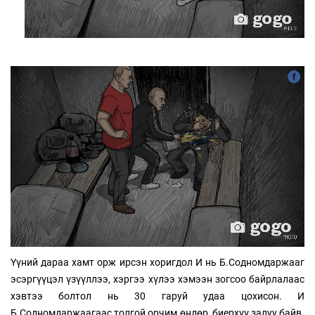
Үүний дараа хамт орж ирсэн хоригдол И нь Б.Содномдаржааг
эсэргүүцэл үзүүллээ, хэргээ хүлээ хэмээн зогсоо байрлалаас
хэвтээ болтол нь 30 гаруй удаа цохисон. И
Б.Содномдаржаагаас толгой орчим өндөр, биерхүү залуу байв.