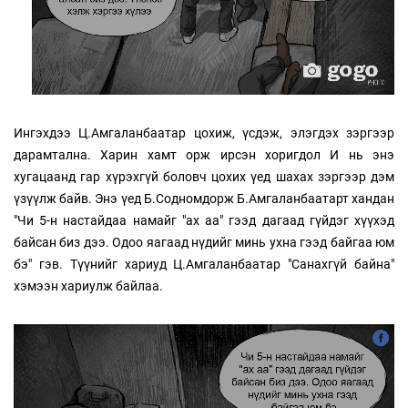
Ингэхдээ Ц.Амгаланбаатар цохиж, үсдэж, элэгдэх зэргээр
дарамтална. Харин хамт орж ирсэн хоригдол И нь энэ
хугацаанд гар хүрэхгүй боловч цохих үед шахах зэргээр дэм
үзүүлж байв. Энэ үед Б.Содномдорж Б.Амгаланбаатарт хандан
"Чи 5-н настайдаа намайг "ах аа" гээд дагаад гүйдэг хүүхэд
байсан биз дээ. Одоо яагаад нүдийг минь ухна гээд байгаа юм
бэ" гэв. Түүнийг хариуд Ц.Амгаланбаатар "Санахгүй байна"
хэмээн хариулж байлаа.