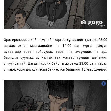
Орж ирснээсээ хойш түүнийг хэргээ хүлээхийг тулгаж, 23.00
цагаас эхлэн маргаашийнх нь 14.00 цаг хүртэл галуун
цуваагаар өрөөг тойруулах, гарыг нь хүзүүнийх нь ард
бариулж суулгах, суниалгах гэх мэтээр түүнийг шөнөжин
унтуулсангүй. Цагдан хорих байрны журамд 23.00 цагт гэрэл
унтарч, хоригдлууд унтсан байх ёстой байдгийг ТЕГ-аас хэллээ.