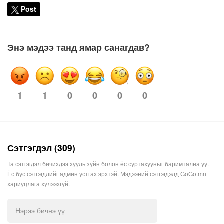
Post
Энэ мэдээ танд ямар санагдав?
1
1
0
0
0
0
Сэтгэгдэл (309)
Та сэтгэгдэл бичихдээ хууль зүйн болон ёс суртахууныг баримтална уу.
Ёс бус сэтгэгдлийг админ устгах эрхтэй. Мэдээний сэтгэгдэлд GoGo.mn
хариуцлага хүлээхгүй.