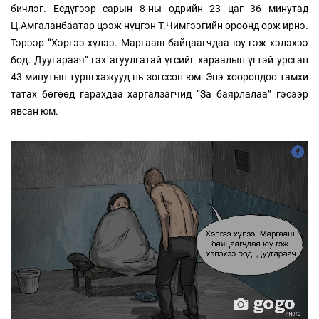
бичлэг. Есдүгээр сарын 8-ны өдрийн 23 цаг 36 минутад
Ц.Амгаланбаатар цээж нүцгэн Т.Чимгээгийн өрөөнд орж ирнэ.
Тэрээр “Хэргээ хүлээ. Маргааш байцаагчдаа юу гэж хэлэхээ
бод. Дуугараач” гэх агуулгатай үгсийг хараалын үгтэй урсган
43 минутын турш хажууд нь зогссон юм. Энэ хоорондоо тамхи
татах бөгөөд гарахдаа харгалзагчид “За баярлалаа” гэсээр
явсан юм.