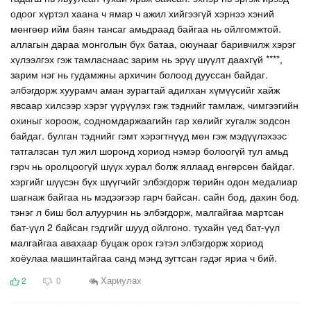
одоог хүртэл хаана ч ямар ч ажил хийгээгүй хэрнээ хэний
мөнгөөр ийм баян тансаг амьдраад байгаа нь ойлгомжтой.
аллагын дараа монголын бүх батаа, оюунааг баривчилж хэрэг
хүлээлгэх гэж тамласнаас зарим нь эрүү шүүлт даахгүй ****,
зарим нэг нь гудамжны архичин болоод дууссан байдаг.
элбэгдорж хуурамч аман зурагтай адилхан хүмүүсийг хайж
явсаар хилсээр хэрэг үүрүүлэх гэж тэднийг тамлаж, чимгээгийн
охиныг хороож, содномдаржаагийн гар хөлийг хугалж зодсон
байдаг. булган тэднийг гэмт хэрэгтнүүд мөн гэж мэдүүлэхээс
татгалзсан тул жил шоронд хориод нэмэр болоогүй тул амьд
гэрч нь оролцоогүй шүүх хурал болж яллаад өнгөрсөн байдаг.
хэргийг шүүсэн бүх шүүгчийг элбэгдорж төрийн одон медалиар
шагнаж байгаа нь мэдээгээр гарч байсан. сайн бод, дахин бод.
тэнэг л биш бол алуурчин нь элбэгдорж, малгайгаа мартсан
бат-үүл 2 байсан гэдгийг шууд ойлгоно. тухайн үед бат-үүл
малгайгаа авахаар буцаж орох гэтэл элбэгдорж хориод
хоёулаа машинтайгаа санд мэнд зугтсан гэдэг яриа ч бий.
Хариулах
2
0