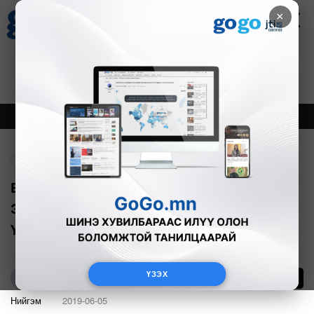
×
Цаг агаар
Зурхай
Валютын ханш
27
8.07
$
3594₮
Онцлох
Шинэ
Тренд
Буцах
Б.Содномдаржаа, Т.Чимгээ нарыг
ЭРҮҮДЭН ШҮҮСЭН бичлэгийг ЗУРГААР
ҮЗҮҮЛЖ БАЙНА
ҮЗЭХ
7
Р.Адъяасүрэн
Нийгэм
2019-06-05