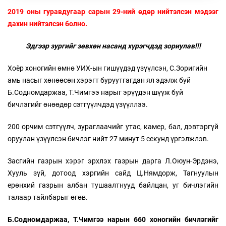
2019 оны гуравдугаар сарын 29-ний өдөр нийтэлсэн мэдээг
дахин нийтэлсэн болно.
Эдгээр зургийг зөвхөн насанд хүрэгчдэд зориулав!!!
Хоёр хоногийн өмнө УИХ-ын гишүүдэд үзүүлсэн, С.Зоригийн
амь насыг хөнөөсөн хэрэгт буруутгагдан ял эдэлж буй
Б.Содномдаржаа, Т.Чимгээ нарыг эрүүдэн шүүж буй
бичлэгийг өнөөдөр сэтгүүлчдэд үзүүллээ.
200 орчим сэтгүүлч, зураглаачийг утас, камер, бал, дэвтэргүй
оруулан үзүүлсэн бичлэг нийт 27 минут 5 секунд үргэлжлэв.
Засгийн газрын хэрэг эрхлэх газрын дарга Л.Оюун-Эрдэнэ,
Хууль зүй, дотоод хэргийн сайд Ц.Нямдорж, Тагнуулын
ерөнхий газрын албан тушаалтнууд байлцан, уг бичлэгийн
талаар тайлбарыг өгөв.
Б.Содномдаржаа, Т.Чимгээ нарын 660 хоногийн бичлэгийг