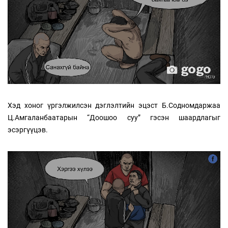
Хэд хоног үргэлжилсэн дэглэлтийн эцэст Б.Содномдаржаа
Ц.Амгаланбаатарын “Доошоо суу” гэсэн шаардлагыг
эсэргүүцэв.