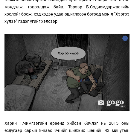
мэндэлж, тэврэлдэж байв. Тэрээр Б.Содномдаржаагийн
хоолойг боож, хэд хэдэн удаа өшиглөсөн бөгөөд мөн л “Хэргээ
хүлээ” гэдэг үгийг хэлсээр.
Харин Т.Чимгээгийн өрөөнд хийсэн бичлэг нь 2015 оны
есдүгээр сарын 8-наас 9-нийг шилжих шөнийн 43 минутын