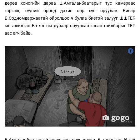
дөрөв хоногийн дараа Ц.Амгаланбаатарыг тус камераас
гаргаж, түүний оронд дахин өөр хүн оруулав. Биеэр
Б.Содномдаржаатай ойролцоо ч булиа биетэй залууг ШШГЕГ-
ын ажилтан Б-г ялтны дүрээр оруулсан гэсэн тайлбарыг ТЕГ-
аас өгч байв.
Б.Амгаланбаатартай солигдон орж ирсэн Б хэрэгтэн И-тэй