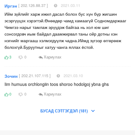
[ 202.126.88.37 ]
2021.03.11
Иргэн
Ийм зүйлийг харж ижил дасал болох бус хүн бүр жигшин
эсэргүүцэх хэрэгтэй.Өнөөдөр чамд хамаагүй Содномдаржааг
Чимгээ нарыг тамлаж эрүүдэж байгаа нь хол юм шиг
сонсогдовч иым байдал даамжирвал таны ойр дотны хэн
нэгнийг маргааш хэлмэгдүүлж чадна.Иймд зүгээр өггөрөөж
болохгүй.Буруутныг хатуу чанга яллах ёстой.
Хариулах
3
0
[ 202.21.107.115 ]
2021.03.10
Зочин
Iim humuus orchlongiin toos shoroo hodolgoj ybna ghs
Хариулах
0
0
БУСАД СЭТГЭГДЭЛ (181)