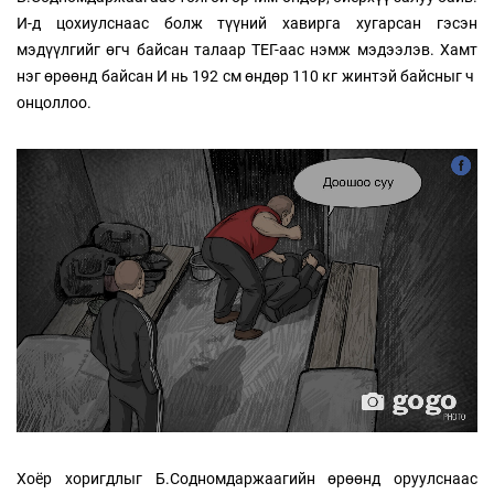
И-д цохиулснаас болж түүний хавирга хугарсан гэсэн
мэдүүлгийг өгч байсан талаар ТЕГ-аас нэмж мэдээлэв. Хамт
нэг өрөөнд байсан И нь 192 см өндөр 110 кг жинтэй байсныг ч
онцоллоо.
Хоёр хоригдлыг Б.Содномдаржаагийн өрөөнд оруулснаас