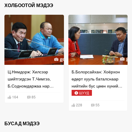
ХОЛБООТОЙ МЭДЭЭ
Ц.Нямдорж: Хилсээр
Б.Болорсайхан: Хоёрхон
шийтгэгдсэн Т.Чимгээ,
өдөрт хууль баталснаар
Б.Содномдаржаа нар
нийтийн бус цөөн хүний
хохирлоо барагдуулахаар
эрх ашгийг л хамгааллаа
ШУУД
164
85
хуулийн байгууллагад
228
55
хандах байх
БУСАД МЭДЭЭ