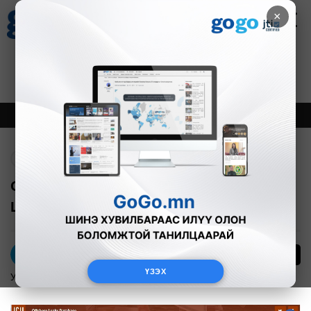
×
Цаг агаар
Зурхай
Валютын ханш
27
8.07
$
3594₮
Онцлох
Шинэ
Тренд
Буцах
Оффшор данстай улстөрчдийг
ШАЛГААГҮЙ, ШАЛГАХГҮЙ
0
М.Жаргал
ҮЗЭХ
Улс төр
2016-05-20