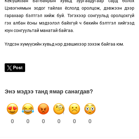
Кёкүшюзан Батбаярын хувьд зургаадугаар сард болох
Цэвэгнямын зодог тайлах ёслолд оролцож, дэвжээн дээр
гарахаар бэлтгэл хийж буй. Тэгэхээр сонгуульд оролцохгүй
гэх албан ёсны мэдээлэл байхгүй ч бөхийн бэлтгэл хийгээд
юун сонгуультай манатай байгаа.
Үлдсэн хүмүүсийн хувьд нэр дэвшихээр зэхэж байгаа юм.
Post
Энэ мэдээ танд ямар санагдав?
0
0
0
0
0
0