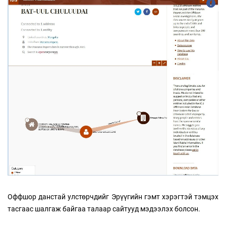
Оффшор данстай улстөрчдийг Эрүүгийн гэмт хэрэгтэй тэмцэх
тасгаас шалгаж байгаа талаар сайтууд мэдээлэх болсон.