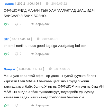
[ 202.21.106.156 ]
2016.05.22
Зочин
ОФФШОРЧИД МАНАН-ГЫН ХАМГААЛАЛТАД ЦААШИД Ч
БАЙСААР Л БАЙХ БОЛНО.
Хариулах
0
0
[ 45.117.34.13 ]
2016.05.21
trtr
eh ornii neriin u nuus geed tugalga zuulgadag bol oor
Хариулах
0
0
[ 128.199.141.113 ]
2016.05.20
Лүндэг
Мана улс яаралтай оффшор дансны тухай хуульта болох
хэргэтэй.Гэвч МАНАН байгааа цагт энэ асуудал хойш
тавигдсаар л байх болно.Учир нь ОФФШОРчингууд нь бүгд АН
МАН-ын өндөр албан тушаалтнууд тэдгээрийн үр хүүхэд
хамаатан садан,найз нөхөд холбоотой байгаа юм.
Хариулах
0
0