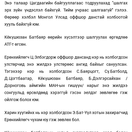
Энэ талаар Цагдаагийн байгууллагаас тодруулахад “шалгах
эрх зүйн үндэслэл байхгүй. Тийм учраас шалгаагүй” гэлээ.
Өөрөөр хэлбэл Монгол Улсад оффшор данстай холбоотой
хууль байхгүй юм.
Кёкүшюзан Батбаяр өөрийн хүсэлтээр шалгуулах өргөдлөө
АТГ-т өгсөн.
Ерөнхийлөгч Ц.Элбэгдорж оффшор дансанд нэр нь холбогдсон
улстөрчид энэ жилдээ улстөрөөс ангид байхыг сануулсан.
Тэгэхээр нэр нь холбогдсон С.Баярцогт, Сү.Батболд,
Д.Цогтбаатар, Кёкүшюзан Батбаяр, Б.Дэлгэрсайхан /
Дорноговь аймгийн МАН-ын гишүүн/ нарыг энэ жилдээ
сонгуульд өрсөлдөөд хэрэггүй гэсэн эелдэг зөвлөгөө гэж
ойлгож болох юм.
Харин хүүгийнх нь нэр холбогдсон Э.Бат-Үүл хотын захирагчид
Ерөнхийлөгч чухам юу гэж зөвлөх бол.