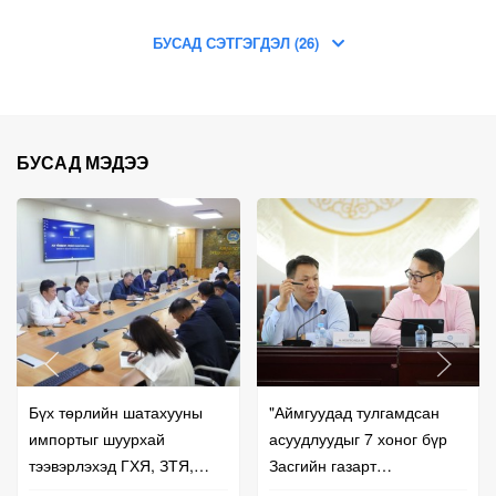
БУСАД СЭТГЭГДЭЛ (26)
БУСАД МЭДЭЭ
Бүх төрлийн шатахууны
"Аймгуудад тулгамдсан
импортыг шуурхай
асуудлуудыг 7 хоног бүр
тээвэрлэхэд ГХЯ, ЗТЯ,
Засгийн газарт
БХЯ хамтран ажиллана гэв
танилцуулж,