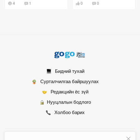
4
1
0
0
шийдвэрлүүлнэ"
Бидний тухай
Сурталчилгаа байршуулах
Редакцийн ёс зүй
Нууцлалын бодлого
Холбоо барих