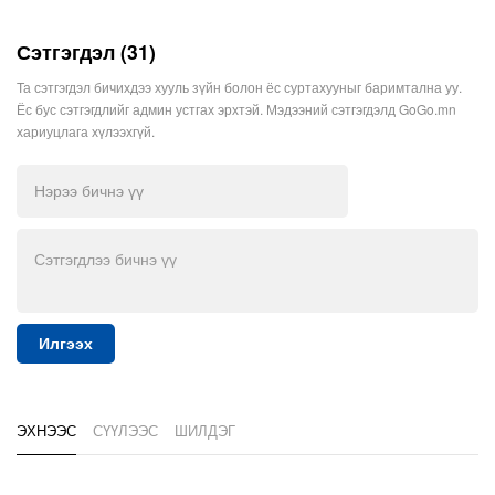
Сэтгэгдэл (31)
Та сэтгэгдэл бичихдээ хууль зүйн болон ёс суртахууныг баримтална уу.
Ёс бус сэтгэгдлийг админ устгах эрхтэй. Мэдээний сэтгэгдэлд GoGo.mn
хариуцлага хүлээхгүй.
Илгээх
ЭХНЭЭС
СҮҮЛЭЭС
ШИЛДЭГ