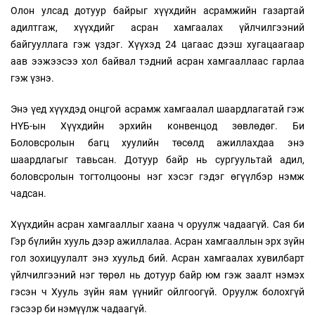
Олон улсад дотуур байрыг хүүхдийн асрамжийн газартай
адилтгаж, хүүхдийг асран хамгаалах үйлчилгээний
байгууллага гэж үздэг. Хүүхэд 24 цагаас дээш хугацаагаар
аав ээжээсээ хол байвал тэдний асран хамгааллаас гарлаа
гэж үзнэ.
Энэ үед хүүхдэд онцгой асрамж хамгаалал шаардлагатай гэж
НҮБ-ын Хүүхдийн эрхийн конвенцод зөвлөдөг. Би
Боловсролын багц хуулийн төсөлд ажиллахдаа энэ
шаардлагыг тавьсан. Дотуур байр нь сургуультай адил,
боловсролын тогтолцооны нэг хэсэг гэдэг өгүүлбэр нэмж
чадсан.
Хүүхдийн асран хамгааллыг хаана ч оруулж чадаагүй. Сая би
Гэр бүлийн хууль дээр ажиллалаа. Асран хамгааллын эрх зүйн
гол зохицуулалт энэ хуульд бий. Асран хамгаалах хувилбарт
үйлчилгээний нэг төрөл нь дотуур байр юм гэж заалт нэмэх
гэсэн ч Хууль зүйн яам үүнийг ойлгоогүй. Оруулж болохгүй
гэсээр би нэмүүлж чадаагүй.