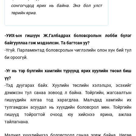
сонгогчдод ярих нь байна. Энэ бол улст
төрийн яриа.
-УИХ-ын гишүүн Ж.Галбадрах боловсролын лобби бүлэг
байгууллаа гэж мэдээлсэн. Та багтсан уу?
-Үгүй. Парламентад боловсролын чиглэлийн олон хүн бий тул
би ороогүй.
-Уг нь тэр бүлгийн хамгийн түрүүнд ярих хуулийн төсөл биш
үү?
-Тэд дуугарах байх. Хуулийн төслийн хэлэлцэх, эсэхийг
дэмжсэн тул санаа зовоод л байна. Тойргийн, жагсаалтын
гишүүдийн ялгаа тод харагдлаа. Малчдад хамгийн их
тулгамдсан асуудал нь хүүхдийн боловсрол мөн. Тойргийн
гишүүд тойрогтой очоод юу хийснээ ярина, ажлаа
тайлагнана.
Малчид хүүхдийнхээ боловсролд санаа зовж байна. Нөгөө