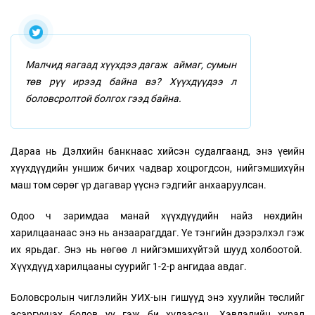
Малчид яагаад хүүхдээ дагаж аймаг, сумын
төв рүү ирээд байна вэ? Хүүхдүүдээ л
боловсролтой болгох гээд байна.
Дараа нь Дэлхийн банкнаас хийсэн судалгаанд, энэ үеийн
хүүхдүүдийн уншиж бичих чадвар хоцрогдсон, нийгэмшихүйн
маш том сөрөг үр дагавар үүснэ гэдгийг анхааруулсан.
Одоо ч заримдаа манай хүүхдүүдийн найз нөхдийн
харилцаанаас энэ нь анзаарагддаг. Үе тэнгийн дээрэлхэл гэж
их ярьдаг. Энэ нь нөгөө л нийгэмшихүйтэй шууд холбоотой.
Хүүхдүүд харилцааны суурийг 1-2-р ангидаа авдаг.
Боловсролын чиглэлийн УИХ-ын гишүүд энэ хуулийн төслийг
эсэргүүцэх болов уу гэж би хүлээсэн. Хэвлэлийн хурал