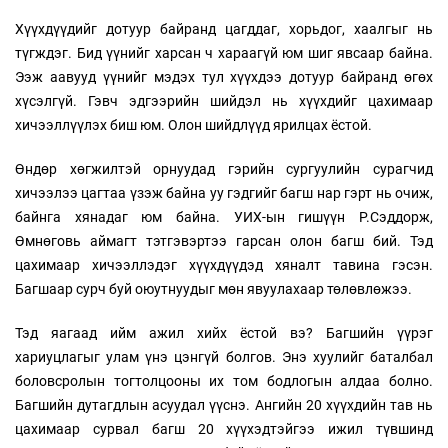
Хүүхдүүдийг дотуур байранд цагддаг, хорьдог, хаалгыг нь
түгждэг. Бид үүнийг харсан ч хараагүй юм шиг явсаар байна.
Ээж аавууд үүнийг мэдэх тул хүүхдээ дотуур байранд өгөх
хүсэлгүй. Гэвч эдгээрийн шийдэл нь хүүхдийг цахимаар
хичээллүүлэх биш юм. Олон шийдлүүд ярилцах ёстой.
Өндөр хөгжилтэй орнуудад гэрийн сургуулийн сурагчид
хичээлээ цагтаа үзэж байна уу гэдгийг багш нар гэрт нь очиж,
байнга хянадаг юм байна. УИХ-ын гишүүн Р.Сэддорж,
Өмнөговь аймагт тэтгэвэртээ гарсан олон багш бий. Тэд
цахимаар хичээллэдэг хүүхдүүдэд хяналт тавина гэсэн.
Багшаар сурч буй оюутнуудыг мөн явуулахаар төлөвлөжээ.
Тэд яагаад ийм ажил хийх ёстой вэ? Багшийн үүрэг
хариуцлагыг улам үнэ цэнгүй болгов. Энэ хуулийг баталбал
боловсролын тогтолцооны их том бодлогын алдаа болно.
Багшийн дутагдлын асуудал үүснэ. Ангийн 20 хүүхдийн тав нь
цахимаар сурвал багш 20 хүүхэдтэйгээ ижил түвшинд