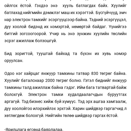
ойлгох ёстой. Гэхдээ энэ хууль батлагдах байх. Хуулийг
батлахад нийгмийн дэмжлэг маш их хэрэгтэй. Бүсгүйчүүд, эмч
нар электрон тамхийг эсэргүүцсээр байна. Тэдний эсэргүүцэл,
дуу хоолой бидэнд их нэмэртэй, нөмөртэй байдаг. Үүнийгээ
битгий зогсоогоорой. Учир нь энэ зунжин хуулийн төслийн
эсрэг ажиллаж болзошгүй.
Бид зоригтой, тууштай байхад та бүхэн их хувь нэмэр
оруулсан.
Одоо нэг хайрцаг янжуур тамхины татвар 830 төгрөг байна.
Хуулийг баталснаар 2000 төгрөг болно. Гэтэл биднийг янжуур
тамхины талд ажиллаж байна гэдэг. Ийм бага татвартай байж
болохгүй. Электрон тамхи худалдаалагчдын буруутгах
аргагүй. Тэд бизнес хийж буй хүмүүс. Тэд эрх ашгаа хамгаалж,
дуу хоолойгоо илэрхийлэх эрхтэй. Харин шийдвэр гаргагчид л
хөтлөгдөж болохгүй. Нийтийн төлөө шийдвэр гаргах ёстой.
-Ярилцлага өгсөнд баярлалаа.