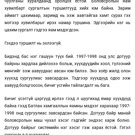
чуулганы хуралдаанд оролцох ёстой. Боловсролын яам
хувилбарт сургалтын туршилтууд хийх юм байна. Зарим
аймагт цахимаар, заримд нь ээж аавтайгаа хамт сурах гэх
мэтээр хувилбарыг ирэх намар туршина. Эдгээрийн нэг нь
цахим сургалт гэдгээ яам мэдэгдсэн.
Гэхдээ туршилт нь эхлээгүй.
Бидэнд бас нэг гашуун түүх бий. 1997-1998 онд улс дотуур
байрны зардлаа дийлэхээ больж, хүүхдүүдийн хоол, түлээний
мөнгийг ээж аавуудаас авсан юм билээ. Энэ хоёр жилд олон
хүүхэд сургуулиас завсардсан. Тэдгээр хүүхдүүд одоо ээж
аавууд болцгоосон, бичиг үсгийн тайлагдалт нь бага.
Бичиг үсэггүй цэргүүд ирлээ гээд л шуугихад ямар хүүхдүүд
байна гээд Батлан хамгааллын яамны мэдээг харахаар 1997-
1998 онд сургуулиас завсардсан байсан. Дотуур байр манай
боловсролын маш чухал хэсэг гэдгийг эндээс харж болно.
Дотуур байрыг системийн нэг хэсэг гэж харах ёстой. Гэтэл
сургуульд л анхаардаг.