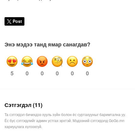
Post
Энэ мэдээ танд ямар санагдав?
0
0
0
0
0
5
Сэтгэгдэл (11)
Та сэтгэгдэл бичихдээ хууль зүйн болон ёс суртахууныг баримтална уу.
Ёс бус сэтгэгдлийг админ устгах эрхтэй. Мэдээний сэтгэгдэлд GoGo.mn
хариуцлага хүлээхгүй.