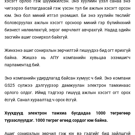
хэсэгт орлоо гэж шүүмжилсэн. Энэ хуулийн үзэл санаа энэ
чигээрээ батлагдаасай гэж үзсэн тул би ажлын хэсэгт орсон
юм. Энэ бол миний итгэл үнэмшил. Би энэ хуулийн төслийг
боловсруулах ажлын хэсэгт орсноор миний гэр бүлийнхний
бизнест нөлөөлөхгүй, эерэг өөрчлөлт авчрахгүй. Надад эдийн
засгийн ашиг сонирхол байхгүй.
Жинхэнэ ашиг сонирхлын зөрчилтэй гишүүдээ бид огт ярихгүй
байна. Жишээ нь АПУ компанийн хувьцаа эзэмшигч
парламентад бий.
Энэ компанийн удирдлагад байсан хүмүүс ч бий. Энэ компани
GS25 сүлжээ дэлгүүрээр дамжуулан электрон тамхинаас
орлого олдог. Иймд тэдгээр гишүүд ажлын хэсэгт огт орох
ёсгүй. Санал хураалтад ч орох ёсгүй.
Хүүхдүүд электрон тамхиа бусдадаа 1000 төгрөгөөр
түрээслүүлдэг. 1000 төгрөг өгөөд сордог юм байна.
Ашиг сонирхлын зөрчил гэж юу вэ гэдгийг бид зайлшгүй