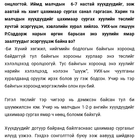
онцлогтой. Иймд малчдын 6-7 настай хүүхдүүдийг, ээж
аавтай нь хамт цахимаар сургах санал гаргасан. Харин та
малчдын хүүхдүүдийг цахимаар сургах хуулийн төслийг
хүчтэй эсэргүүцэн, хэвлэлийн хурал хийлээ. УИХ-ын гишүүн
Р.Сэддорж нарын өргөн барьсан энэ хуулийн ямар
заалтуудыг эсэргүүцэж байна вэ?
-Би Хүний хөгжил, нийгмийн бодлогын байнгын хороонд
байдаггүй тул байнгын хорооны хурлаар энэ төслийг
хэлэлцэхэд оролцоогүй. Тус байнгын хороонд энэ хуулийг
нарийн хэлэлцээд, нэлээн “шүүж”, УИХ-ын чуулганы
хуралдаанд оруулж ирэх болов уу гэж бодсон. Учир нь тэр
байнгын хороонд мэргэжлийн олон хүн бий.
Гэтэл төслийг тэр чигээр нь дэмжсэн байсан тул би
шүүмжилсэн юм. Учир нь малчдын 1-2-р ангийн хүүхдүүдийг
цахимаар сургах ямар ч нөөц, боломж байхгүй.
Хүүхдүүдийг дотуур байранд байлгаснаас цахимаар сургахыг
илүүд үзжээ. Гэхдээ сонголттой буюу ээж аавууд шийдвэр