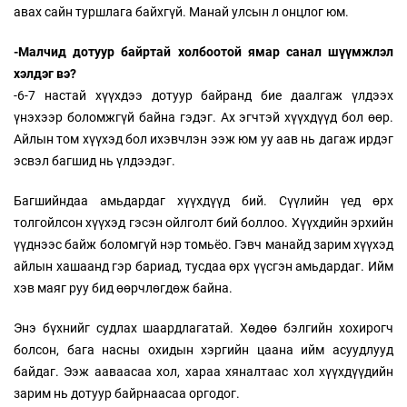
авах сайн туршлага байхгүй. Манай улсын л онцлог юм.
-Малчид дотуур байртай холбоотой ямар санал шүүмжлэл
хэлдэг вэ?
-6-7 настай хүүхдээ дотуур байранд бие даалгаж үлдээх
үнэхээр боломжгүй байна гэдэг. Ах эгчтэй хүүхдүүд бол өөр.
Айлын том хүүхэд бол ихэвчлэн ээж юм уу аав нь дагаж ирдэг
эсвэл багшид нь үлдээдэг.
Багшийндаа амьдардаг хүүхдүүд бий. Сүүлийн үед өрх
толгойлсон хүүхэд гэсэн ойлголт бий боллоо. Хүүхдийн эрхийн
үүднээс байж боломгүй нэр томьёо. Гэвч манайд зарим хүүхэд
айлын хашаанд гэр бариад, тусдаа өрх үүсгэн амьдардаг. Ийм
хэв маяг руу бид өөрчлөгдөж байна.
Энэ бүхнийг судлах шаардлагатай. Хөдөө бэлгийн хохирогч
болсон, бага насны охидын хэргийн цаана ийм асуудлууд
байдаг. Ээж ааваасаа хол, хараа хяналтаас хол хүүхдүүдийн
зарим нь дотуур байрнаасаа оргодог.