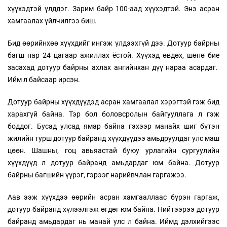
хүүхэдтэй үлддэг. Зарим байр 100-аад хүүхэдтэй. Энэ асран
хамгаалах үйлчилгээ биш.
Бид өөрийнхөө хүүхдийг ингэж үлдээхгүй дээ. Дотуур байрны
багш нар 24 цагаар ажиллах ёстой. Хүүхэд өвдөх, шөнө бие
засахад дотуур байрны ахлах ангийнхан дүү нараа асардаг.
Ийм л байсаар ирсэн.
Дотуур байрны хүүхдүүдэд асран хамгаалал хэрэгтэй гэж бид
харахгүй байна. Тэр бол боловсролын байгууллага л гэж
боддог. Бусад улсад ямар байна гэхээр манайх шиг бүтэн
жилийн турш дотуур байранд хүүхдүүдээ амьдруулдаг улс маш
цөөн. Шашны, гоц авьяастай буюу урлагийн сургуулийн
хүүхдүүд л дотуур байранд амьдардаг юм байна. Дотуур
байрны багшийн үүрэг, гэрээг нарийвчлан гаргажээ.
Аав ээж хүүхдээ өөрийн асран хамгааллаас бүрэн гаргаж,
дотуур байранд хүлээлгэж өгдөг юм байна. Нийтээрээ дотуур
байранд амьдардаг нь манай улс л байна. Иймд дэлхийгээс