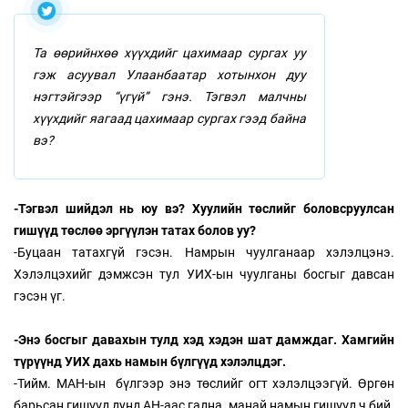
Та өөрийнхөө хүүхдийг цахимаар сургах уу
гэж асуувал Улаанбаатар хотынхон дуу
нэгтэйгээр “үгүй” гэнэ. Тэгвэл малчны
хүүхдийг яагаад цахимаар сургах гээд байна
вэ?
-Тэгвэл шийдэл нь юу вэ? Хуулийн төслийг боловсруулсан
гишүүд төслөө эргүүлэн татах болов уу?
-Буцаан татахгүй гэсэн. Намрын чуулганаар хэлэлцэнэ.
Хэлэлцэхийг дэмжсэн тул УИХ-ын чуулганы босгыг давсан
гэсэн үг.
-Энэ босгыг давахын тулд хэд хэдэн шат дамждаг. Хамгийн
түрүүнд УИХ дахь намын бүлгүүд хэлэлцдэг.
-Тийм. МАН-ын бүлгээр энэ төслийг огт хэлэлцээгүй. Өргөн
барьсан гишүүд дунд АН-аас гадна, манай намын гишүүд ч бий.