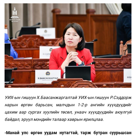
УИХ-ын гишүүн Х.Баасанжаргалтай УИХ-ын гишүүн Р.Сэддорж
нарын өргөн барьсан, малчдын 1-2-р ангийн хүүхдүүдийг
цахим аар сургах хуулийн төсөл, унаач хүүхдүүдийн аюулгүй
байдал, эрүүл мэндийн талаар хаврын ярилцлаа.
-Манай улс өргөн уудам нутагтай, тарж бутран суурьшсан