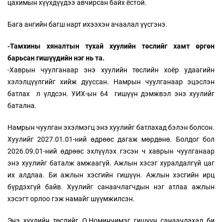
цахимын хүүхдүүдээ авчирсан байх ёстой.
Бага ангийн багш нарт ихээхэн ачаалал үүсгэнэ.
-Тамхины хяналтын тухай хуулийн төслийг хамт өргөн
барьсан гишүүдийн нэг нь та.
-Хаврын чуулганаар энэ хуулийн төслийн хоёр удаагийн
хэлэлцүүлгийг хийж дууссан. Намрын чуулганаар эцэслэн
батлах л үлдсэн. УИХ-ын 64 гишүүн дэмжвэл энэ хуулийг
батална.
Намрын чуулган эхэлмэгц энэ хуулийг батлахад бэлэн болсон.
Хуулийг 2027.01.01-ний өдрөөс дагаж мөрдөнө. Болдог бол
2026.09.01-ний өдрөөс эхлүүлэх гэсэн ч хаврын чуулганаар
энэ хуулийг баталж амжаагүй. Ажлын хэсэг хуралдалгүй цаг
их алдлаа. Би ажлын хэсгийн гишүүн. Ажлын хэсгийн ирц
бүрдэхгүй байв. Хуулийг санаачлагчдын нэг атлаа ажлын
хэсэгт орлоо гэж намайг шүүмжилсэн.
Энэ хуулийн төслийг О.Номинчимэг гишүүн санаачлахад би