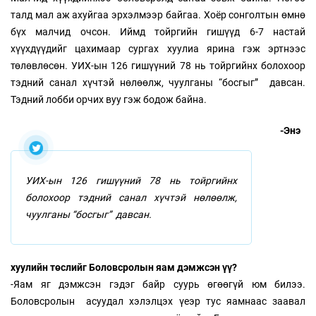
талд мал аж ахуйгаа эрхэлмээр байгаа. Хоёр сонголтын өмнө
бүх малчид очсон. Иймд тойргийн гишүүд 6-7 настай
хүүхдүүдийг цахимаар сургах хуулиа ярина гэж эртнээс
төлөвлөсөн. УИХ-ын 126 гишүүний 78 нь тойргийнх болохоор
тэдний санал хүчтэй нөлөөлж, чуулганы “босгыг” давсан.
Тэдний лобби орчих вуу гэж бодож байна.
-Энэ
УИХ-ын 126 гишүүний 78 нь тойргийнх
болохоор тэдний санал хүчтэй нөлөөлж,
чуулганы “босгыг” давсан.
хуулийн төслийг Боловсролын яам дэмжсэн үү?
-Яам яг дэмжсэн гэдэг байр суурь өгөөгүй юм билээ.
Боловсролын асуудал хэлэлцэх үеэр тус яамнаас заавал