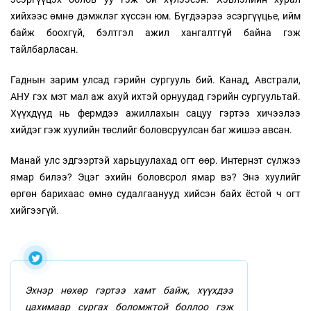
хийхээс өмнө дэмжлэг хүссэн юм. Бүгдээрээ эсэргүүцье, ийм
байж боохгүй, бэлтгэл ажил хангалтгүй байна гэж
тайлбарласан.
Гаднын зарим улсад гэрийн сургууль бий. Канад, Австрали,
АНУ гэх мэт мал аж ахуй ихтэй орнуудад гэрийн сургуультай.
Хүүхдүүд нь фермдээ ажиллахын сацуу гэртээ хичээлээ
хийдэг гэж хуулийн төслийг боловсруулсан баг жишээ авсан.
Манай улс эдгээртэй харьцуулахад огт өөр. Интернэт сүлжээ
ямар билээ? Эцэг эхийн боловсрол ямар вэ? Энэ хуулийг
өргөн барихаас өмнө судалгаанууд хийсэн байх ёстой ч огт
хийгээгүй.
Эхнэр нөхөр гэртээ хамт байж, хүүхдээ
цахимаар сургах боломжтой боллоо гэж