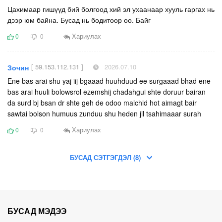
Цахимаар гишүүд бий болгоод хий эл ухаанаар хууль гаргах нь
дээр юм байна. Бусад нь бодитоор оо. Байг
Хариулах
0
0
[ 59.153.112.131 ]
2026.07.10
Зочин
Ene bas arai shu yaj iij bgaaad huuhduud ee surgaaad bhad ene
bas arai huuli bolowsrol ezemshij chadahgui shte doruur bairan
da surd bj bsan dr shte geh de odoo malchid hot aimagt bair
sawtai bolson humuus zunduu shu heden jil tsahimaaar surah
Хариулах
0
0
БУСАД СЭТГЭГДЭЛ (8)
БУСАД МЭДЭЭ