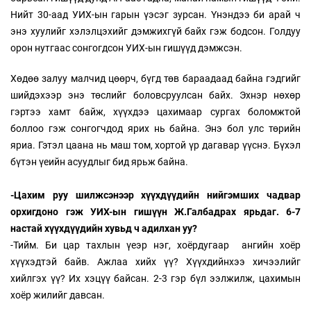
Нийт 30-аад УИХ-ын гарын үэсэг зурсан. Үнэндээ би арай ч
энэ хуулийг хэлэлцэхийг дэмжихгүй байх гэж бодсон. Голдуу
орон нутгаас сонгогдсон УИХ-ын гишүүд дэмжсэн.
Хөдөө залуу малчид цөөрч, бүгд төв бараадаад байна гэдгийг
шийдэхээр энэ төслийг боловсруулсан байх. Эхнэр нөхөр
гэртээ хамт байж, хүүхдээ цахимаар сургах боломжтой
боллоо гэж сонгогчдод ярих нь байна. Энэ бол улс төрийн
яриа. Гэтэл цаана нь маш том, хортой үр дагавар үүснэ. Бүхэл
бүтэн үеийн асуудлыг бид ярьж байна.
-Цахим руу шилжсэнээр хүүхдүүдийн нийгэмших чадвар
орхигдоно гэж УИХ-ын гишүүн Ж.Галбадрах ярьдаг. 6-7
настай хүүхдүүдийн хувьд ч адилхан уу?
-Тийм. Би цар тахлын үеэр нэг, хоёрдугаар ангийн хоёр
хүүхэдтэй байв. Ажлаа хийх үү? Хүүхдийнхээ хичээлийг
хийлгэх үү? Их хэцүү байсан. 2-3 гэр бүл ээлжилж, цахимын
хоёр жилийг давсан.