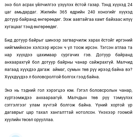
энэ бол асрах үйлчилгээ үзүүлэх ёстой газар. Тэнд хүүхэд 24
цаг амьдардаг. Жилийн 365 өдрийн 240 хоногийг хүүхэд
дотуур байранд өнгөрөөдөг. Ээж аавтайгаа хамт байхаас илүү
хугацааг тэнд өнгөрөөдөг.
Бид дотуур байрыг шинээр загварчилж харах ёстойг иргэний
нийгмийнхэн хэлсээр ирсэн ч үл тоож ирсэн. Тэгсэн атлаа та
нар хүүхдээ цахимаар сургачих гэв. Дотуур байранд
анхаарахгүй бол дотуур байрны чанар сайжрахгүй. Малчид
яагаад хүүхдээ дагаж аймаг, сумын төв рүү ирээд байна вэ?
Хүүхдүүдээ л боловсролтой болгох гээд байна.
Энэ нь тэдний гол хэрэгцээ юм. Гэтэл боловсролын чанар,
хүртээмждээ анхаараагүй. Малчдын төв рүү тэмүүлэх
сэтгэлгээг улам хүчтэй болгож байна. Үүний хортой үр
дагаврыг цар тахал хангалттай нотолсон. Үнэхээр гоомой
хуулийн төсөл орууллаа.