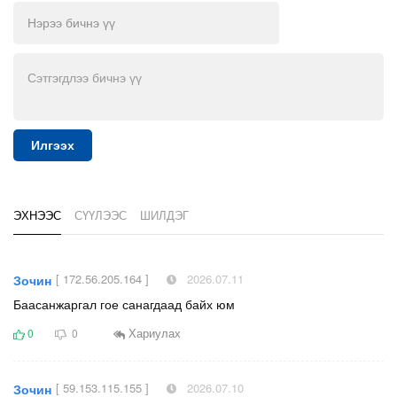
Илгээх
ЭХНЭЭС
СҮҮЛЭЭС
ШИЛДЭГ
[ 172.56.205.164 ]
2026.07.11
Зочин
Баасанжаргал гое санагдаад байх юм
Хариулах
0
0
[ 59.153.115.155 ]
2026.07.10
Зочин