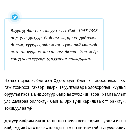
Бидэнд бас нэг гашуун түүх бий. 1997-1998
онд улс дотуур байрны зардлаа дийлэхээ
больж, хүүхдүүдийн хоол, түлээний мөнгийг
ээж аавуудаас авсан юм билээ. Энэ хоёр
жилд олон хүүхэд сургуулиас завсардсан.
Нэлээн судалж байгаад Хууль зүйн байнгын хорооныхон юу
гэж тохирсон гэхээр намрын чуулганаар Боловсролын хуульд
оруулъя гэсэн. Бид дотуур байрны хүүхдийн асран хамгааллыг
улс даяараа ойлгохгүй байна. Эрх зүйн харилцаа огт байхгүй,
зохицуулаагүй.
Дотуур байрны багш 18.00 цагт ажлаасаа тарна. Гурван багш
бий, тэд найман цаг ажилладаг. 18.00 цагаас хойш харуул олон