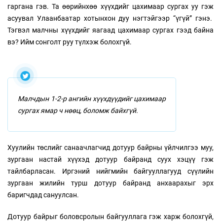
гаргана гэв. Та өөрийнхөө хүүхдийг цахимаар сургах уу гэж
асуувал Улаанбаатар хотынхон дуу нэгтэйгээр “үгүй” гэнэ.
Тэгвэл малчны хүүхдийг яагаад цахимаар сургах гээд байна
вэ? Ийм сонголт руу түлхэж болохгүй.
Малчдын 1-2-р ангийн хүүхдүүдийг цахимаар
сургах ямар ч нөөц, боломж байхгүй.
Хуулийн төслийг санаачлагчид дотуур байрны үйлчилгээ муу,
зургаан настай хүүхэд дотуур байранд суух хэцүү гэж
тайлбарласан. Иргэний нийгмийн байгууллагууд сүүлийн
зургаан жилийн турш дотуур байранд анхаарахыг эрх
баригчдад сануулсан.
Дотуур байрыг боловсролын байгууллага гэж харж болохгүй,