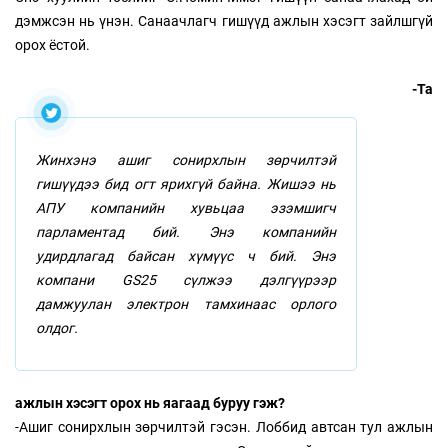
дэмжсэн нь үнэн. Санаачлагч гишүүд ажлын хэсэгт зайлшгүй
орох ёстой.
-Та
Жинхэнэ ашиг сонирхлын зөрчилтэй
гишүүдээ бид огт ярихгүй байна. Жишээ нь
АПУ компанийн хувьцаа эзэмшигч
парламентад бий. Энэ компанийн
удирдлагад байсан хүмүүс ч бий. Энэ
компани GS25 сүлжээ дэлгүүрээр
дамжуулан электрон тамхинаас орлого
олдог.
ажлын хэсэгт орох нь яагаад буруу гэж?
-Ашиг сонирхлын зөрчилтэй гэсэн. Лоббид автсан тул ажлын