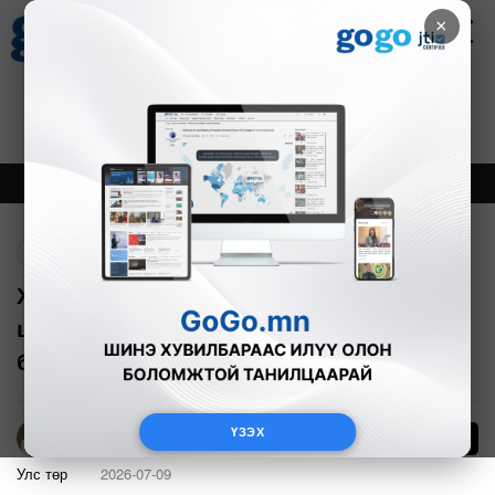
×
Цаг агаар
Зурхай
Валютын ханш
18
8.09
$
3594₮
Онцлох
Шинэ
Тренд
Буцах
Х.Баасанжаргал: Малчдын хүүхдийг
цахимаар сургавал боловсролын
бодлогын алдаа болно
ҮЗЭХ
Б.Эрдэнэчимэг
Улс төр
2026-07-09