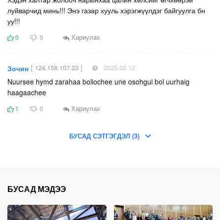
луйварчид минь!!! Энэ газар хууль хэрэгжүүлдэг байгуулга бн
уу!!!
Хариулах
0
0
[ 124.158.107.23 ]
2025.03.12
Зочин
Nuursee hymd zarahaa boliochee une osohgui bol uurhaig
haagaachee
Хариулах
1
0
БУСАД СЭТГЭГДЭЛ (3)
БУСАД МЭДЭЭ