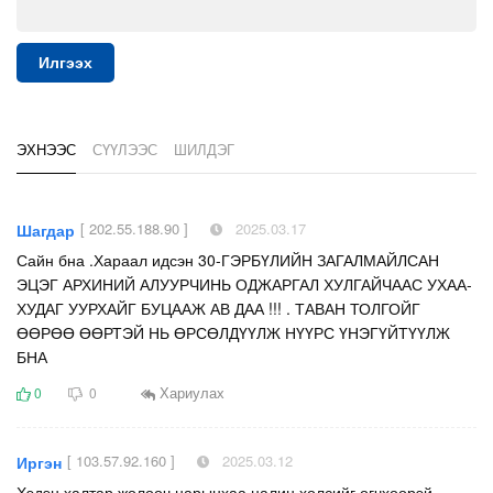
Илгээх
ЭХНЭЭС
СҮҮЛЭЭС
ШИЛДЭГ
[ 202.55.188.90 ]
2025.03.17
Шагдар
Сайн бна .Хараал идсэн 30-ГЭРБҮЛИЙН ЗАГАЛМАЙЛСАН
ЭЦЭГ АРХИНИЙ АЛУУРЧИНЬ ОДЖАРГАЛ ХУЛГАЙЧААС УХАА-
ХУДАГ УУРХАЙГ БУЦААЖ АВ ДАА !!! . ТАВАН ТОЛГОЙГ
ӨӨРӨӨ ӨӨРТЭЙ НЬ ӨРСӨЛДҮҮЛЖ НҮҮРС ҮНЭГҮЙТҮҮЛЖ
БНА
Хариулах
0
0
[ 103.57.92.160 ]
2025.03.12
Иргэн
Хэдэн халтар жолооч нарынхаа цалин хөлсийг өгчхөөрэй