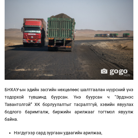
БНХАУ-ын эдийн засгийн нөхцөлөөс шалтгаалан нүүрсний үнэ
тодорхой түвшинд буурсан. Үнэ буурсан ч “Эрдэнэс
Тавантолгой” ХК борлуулалтыг тасралтгүй, хэвийн явуулах
бодлого баримталж, биржийн арилжааг тогтмол явуулж
байна.
Нэгдүгээр сард зургаан удаагийн арилжаа,