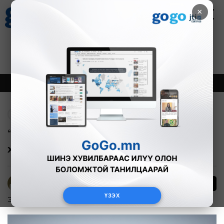
×
Цаг агаар
Зурхай
Валютын ханш
17
8.10
$
3593₮
Онцлох
Шинэ
Тренд
Буцах
“Эрдэнэс Тавантолгой” он гарснаас
хойш 3.3 сая тонн нүүрс борлуулжээ
10
Б.Эрдэнэчимэг
ҮЗЭХ
Эдийн засаг
2025-03-11