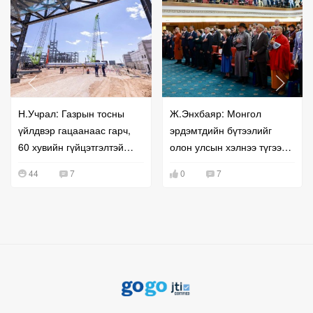
Н.Учрал: Газрын тосны
Ж.Энхбаяр: Монгол
үйлдвэр гацаанаас гарч,
эрдэмтдийн бүтээлийг
60 хувийн гүйцэтгэлтэй
олон улсын хэлнээ түгээх
байна
ажлыг дэмжинэ
44
7
0
7