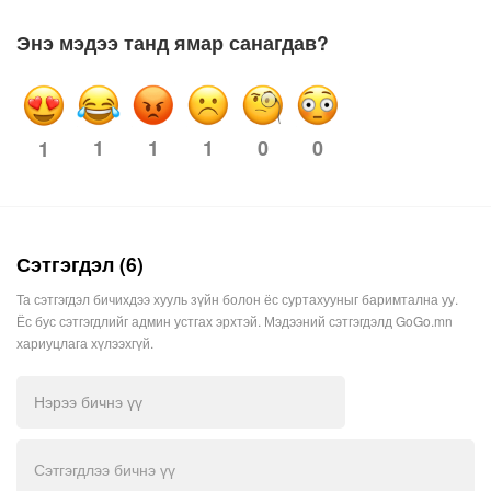
Энэ мэдээ танд ямар санагдав?
1
1
1
0
0
1
Сэтгэгдэл (6)
Та сэтгэгдэл бичихдээ хууль зүйн болон ёс суртахууныг баримтална уу.
Ёс бус сэтгэгдлийг админ устгах эрхтэй. Мэдээний сэтгэгдэлд GoGo.mn
хариуцлага хүлээхгүй.