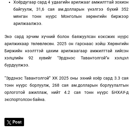
Хоёрдугаар сард 4 удаагийн арилжааг амжилттай зохион
байгуулж, 31,6 сая ам.долларын үнэлгээ бүхий 352
мянган тонн нүүрс Монголын хөрөнгийн биржээр
арилжаалжээ.
Энэ сард эрчим хүчний болон баяжуулсан коксжих нүүрс
арилжихаар төлөвлөсөн. 2025 он гарснаас хойш Хөрөнгийн
Биржийн нээлттэй цахим арилжаагаар амжилттай хийсэн
хэлцлийн 92 хувийг "Эрдэнэс Тавантолгой"н хэлцэл
бүрдүүлжээ.
“Эрдэнэс Тавантолгой” ХК 2025 оны эхний хоёр сард 3.3 сая
тонн нүүрс борлуулж, 268 сая ам.долларын борлуулалтын
орлоготой ажиллаж, нийт 4.2 сая тонн нүүрс БНХАУ-д
экспортолсон байна.
Post