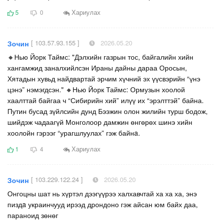
Хариулах
5
0
[ 103.57.93.155 ]
2026.05.20
Зочин
🔸Нью Йорк Таймс: "Дэлхийн газрын тос, байгалийн хийн
хангамжид заналхийлсэн Ираны дайны дараа Оросын,
Хятадын хувьд найдвартай эрчим хүчний эх үүсвэрийн “үнэ
цэнэ” нэмэгдсэн." 🔸Нью Йорк Таймс: Ормузын хоолой
хаалттай байгаа ч “Сибирийн хий” илүү их “эрэлттэй” байна.
Путин бусад зүйлсийн дунд Бээжин олон жилийн турш бодож,
шийдэж чадаагүй Монголоор дамжин өнгөрөх шинэ хийн
хоолойн гэрээг “урагшлуулах” гэж байнa.
Хариулах
1
4
[ 103.229.122.24 ]
2026.05.20
Зочин
Онгоцны шат нь хүртэл дээгүүрээ халхавчтай ха ха ха, энэ
пиздa украинчууд ирээд дрондоно гэж айсан юм байх даа,
параноид зөнөг