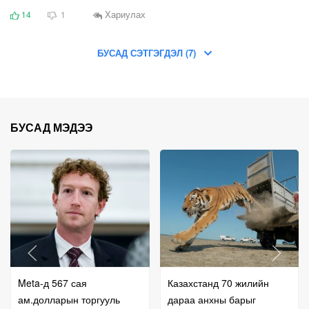
Хариулах
14
1
БУСАД СЭТГЭГДЭЛ (7)
БУСАД МЭДЭЭ
Meta-д 567 сая
Казахстанд 70 жилийн
ам.долларын торгууль
дараа анхны барыг