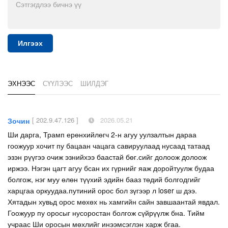
Илгээх
ЭХНЭЭС
СҮҮЛЭЭС
ШИЛДЭГ
[ 202.9.47.126 ]
2026.05.21
Зочин
Ши дарга, Трамп ерөнхийлөгч 2-н агуу уулзалтын дараа
гоожуур хочит пу бацаан чацага савируулаад нусаад татаад
эзэн рүүгээ очиж эзнийхээ баастай бөг.сийг долоож долоож
иржээ. Нэгэн цагт агуу бсан их гүрнийг яаж доройтуулж будаа
болгож, нэг муу өлөн түүхий эдийн бааз төдий болгодгийг
харцгаа оркуудаа.путиний орос бол зүгээр л loser ш дээ.
Хятадын хувьд орос мөхөх нь хамгийн сайн завшаантай явдал.
Гоожуур пу оросыг нусоростан болгож сүйрүүлж бна. Тийм
учраас Ши оросын мөхлийг инээмсэглэн харж бгаа.