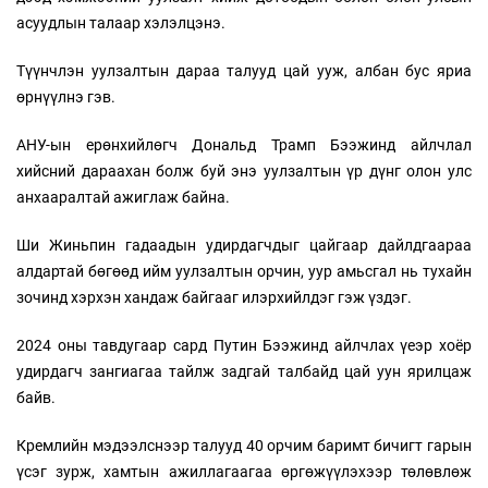
асуудлын талаар хэлэлцэнэ.
Түүнчлэн уулзалтын дараа талууд цай ууж, албан бус яриа
өрнүүлнэ гэв.
АНУ-ын ерөнхийлөгч Дональд Трамп Бээжинд айлчлал
хийсний дараахан болж буй энэ уулзалтын үр дүнг олон улс
анхааралтай ажиглаж байна.
Ши Жиньпин гадаадын удирдагчдыг цайгаар дайлдгаараа
алдартай бөгөөд ийм уулзалтын орчин, уур амьсгал нь тухайн
зочинд хэрхэн хандаж байгааг илэрхийлдэг гэж үздэг.
2024 оны тавдугаар сард Путин Бээжинд айлчлах үеэр хоёр
удирдагч зангиагаа тайлж задгай талбайд цай уун ярилцаж
байв.
Кремлийн мэдээлснээр талууд 40 орчим баримт бичигт гарын
үсэг зурж, хамтын ажиллагаагаа өргөжүүлэхээр төлөвлөж