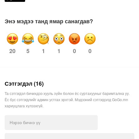
Энэ мэдээ танд ямар санагдав?
5
1
1
0
0
20
Сэтгэгдэл (16)
Та сэтгэгдэл бичихдээ хууль зүйн болон ёс суртахууныг баримтална уу.
Ёс бус сэтгэгдлийг админ устгах эрхтэй. Мэдээний сэтгэгдэлд GoGo.mn
хариуцлага хүлээхгүй.