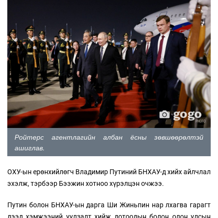
Ройтерс агентлагийн албан ёсны зөвшөөрөлтэй
ашиглав.
ОХУ-ын ерөнхийлөгч Владимир Путиний БНХАУ-д хийх айлчлал
эхэлж, тэрбээр Бээжин хотноо хүрэлцэн очжээ.
Путин болон БНХАУ-ын дарга Ши Жиньпин нар лхагва гарагт
дээд хэмжээний уулзалт хийж дотоодын болон олон улсын