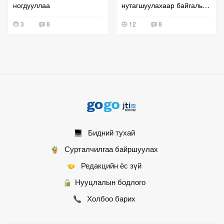
ногдууллаа
нутагшуулахаар байгальд
сул тавьжээ
3
8
12
8
Бидний тухай
Сурталчилгаа байршуулах
Редакцийн ёс зүй
Нууцлалын бодлого
Холбоо барих