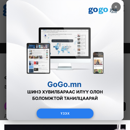
×
Цаг агаар
Зурхай
Валютын ханш
30
8.08
$
3594₮
Онцлох
Шинэ
Тренд
Буцах
ФОТО: Бээжинд хийх Путиний айлчлал
эхэллээ
А.Номин
ҮЗЭХ
Дэлхийд
2026-05-20