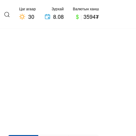
Цаг агаар
Зурхай
Валютын ханш
30
8.08
$
|
3594₮