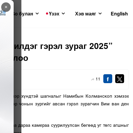
×
GoGo булан
Үзэх
Хэв маяг
English
 шилдэг гэрэл зураг 2025”
дорлоо
11
01
хэмээх нэр хүндтэй шагналыг Намибын Колманскоп хэмээх
 цөөвөр чонын зургийг авсан гэрэл зурагчин Вим ван ден
сныхаа дараа камераа суурилуулсан бөгөөд уг төгс агшныг
эсэн гэжээ.