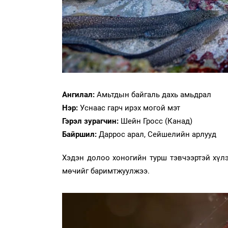
Ангилал:
Амьтдын байгаль дахь амьдрал
Нэр:
Уснаас гарч ирэх могой мэт
Гэрэл зурагчин:
Шейн Гросс (Канад)
Байршил:
Даррос арал, Сейшелийн арлууд
Хэдэн долоо хоногийн турш тэвчээртэй хүлэ
мөчийг баримтжуулжээ.