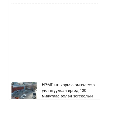
НЭМГ-ын харьяа эмнэлгээр
үйлчлүүлсэн иргэд 120
минутаас эхлэн зогсоолын
төлбөр төлнө
4
2
10 цагийн өмнө
The MongolZ багийн хуучин
гишүүд болох Senzu, Mzinho
нар өнөөдөр тоглоно