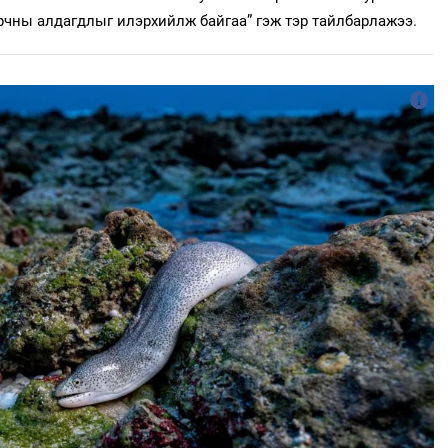
рчны алдагдлыг илэрхийлж байгаа” гэж тэр тайлбарлажээ.