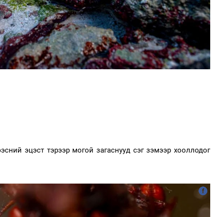
эсний эцэст тэрээр могой загаснууд сэг зэмээр хооллодог