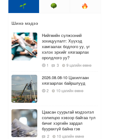
Шинэ мэдээ
Нийгмийн сүлжээний
зохицуулалт: Хүүхэд
хамгаалах бодлого уу, үг
хэлэх эрхийг хязгаарлах
оролдлого уу?
1
3
9 цагийн өмнө
2026.08.08-10 Цахилгаан
хязгаарлах байршлууд
2
10 цагийн өмнө
Цаасан суурьтай мэдээлэл
солилцоо хэвээр байгаа тул
бичиг хэргийн зардал
буурахгүй байна гэв
2
10 цагийн өмнө