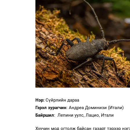
Нэр:
Сүйрлийн дараа
Гэрэл зурагчин
: Андреа Доминизи (Итали)
Байршил
: Лепини уулс, Лацио, Итали
Хуучин мод огтолж байсан газарт тэрээр нэг