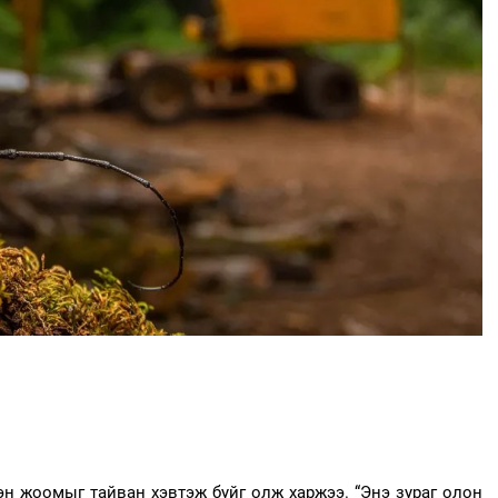
эн жоомыг тайван хэвтэж буйг олж харжээ. “Энэ зураг олон