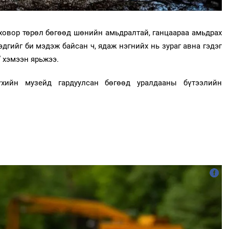
ховор төрөл бөгөөд шөнийн амьдралтай, ганцаараа амьдрах
эдгийг би мэдэж байсан ч, ядаж нэгнийх нь зураг авна гэдэг
 хэмээн ярьжээ.
хийн музейд гардуулсан бөгөөд уралдааны бүтээлийн