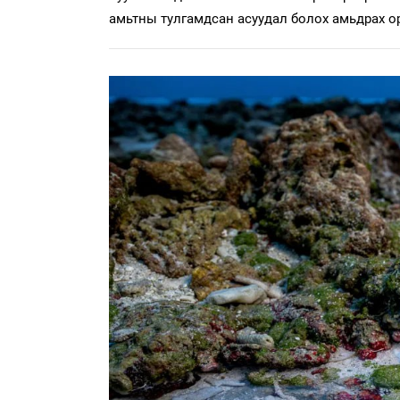
амьтны тулгамдсан асуудал болох амьдрах о