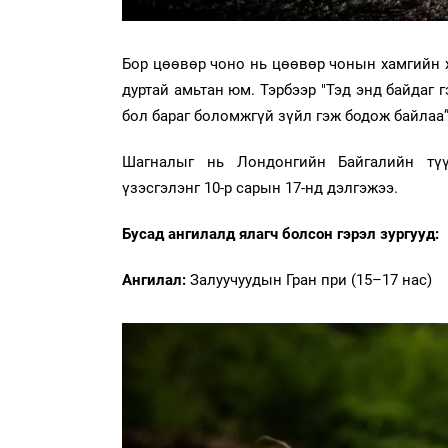
Бор цөөвөр чоно нь цөөвөр чонын хамгийн 
дуртай амьтан юм. Тэрбээр "Тэд энд байдаг г
бол бараг боломжгүй зүйл гэж бодож байлаа”
Шагналыг нь Лондонгийн Байгалийн түү
үзэсгэлэнг 10-р сарын 17-нд дэлгэжээ.
Бусад ангилалд ялагч болсон гэрэл зургууд:
Ангилал:
Залуучуудын Гран при (15–17 нас)