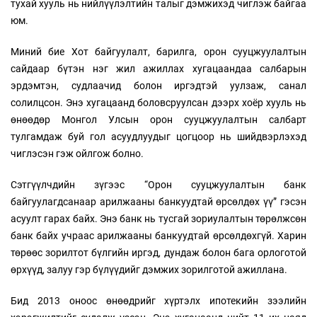
тухай хууль нь нийлүүлэлтийн талыг дэмжихэд чиглэж байгаа
юм.
Миний бие Хот байгуулалт, барилга, орон сууцжуулалтын
сайдаар бүтэн нэг жил ажиллах хугацаандаа салбарын
эрдэмтэн, судлаачид болон иргэдтэй уулзаж, санал
солилцсон. Энэ хугацаанд боловсруулсан дээрх хоёр хууль нь
өнөөдөр Монгол Улсын орон сууцжуулалтын салбарт
тулгамдаж буй гол асуудлуудыг цогцоор нь шийдвэрлэхэд
чиглэсэн гэж ойлгож болно.
Сэтгүүлчдийн зүгээс “Орон сууцжуулалтын банк
байгуулагдсанаар арилжааны банкуудтай өрсөлдөх үү” гэсэн
асуулт гарах байх. Энэ банк нь тусгай зориулалтын төрөлжсөн
банк байх учраас арилжааны банкуудтай өрсөлдөхгүй. Харин
төрөөс зорилтот бүлгийн иргэд, дундаж болон бага орлоготой
өрхүүд, залуу гэр бүлүүдийг дэмжих зорилготой ажиллана.
Бид 2013 оноос өнөөдрийг хүртэлх ипотекийн зээлийн