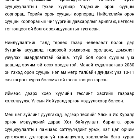
сууцжуулалтын тухай хуулиар Үндэсний орон сууцны
корпорац, Төрийн орон сууцны корпорац, Нийслэлийн орон
сууцны корпорацын чиг үүргийн давхардлыг арилгаж, нэгдсэн
тогтолцоотой болгох зохицуулалтыг тусгасан.
Нийлүүлэлтийн талд төрөөс газар чөлөөлөлт болон дэд
бүтцийн асуудалд тодорхой хэмжээнд оролцож, дэмжлэг
үзүүлэх шаардлагатай байна. Үгүй бол орон сууцны үнэ
цаашид эрчимтэй өсөх эрсдэлтэй. Манай судалгаагаар 2030
он гэхэд орон сууцны нэг ам метр талбайн дундаж үнэ 10-11
сая төгрөгт хүрэх боломжтой гэсэн тооцоо гарсан.
Иймээс дээрх хоёр хуулийн төслийг Засгийн газраар
хэлэлцүүлж, Улсын Их Хуралд өргөн мэдүүлэхээр болсон.
Мөн нэг зүйлийг дуулгахад, эдгээр төслийг Улсын Их Хуралд
өргөн мэдүүлсний дараа Хот байгуулалт, барилга, орон
сууцжуулалтын яамнаас сэтгүүлчдийг урьж, нэг цаг орчим
үргэлжлэх дэлгэрэнгүй танилцуулга, хэвлэлийн бага хурал