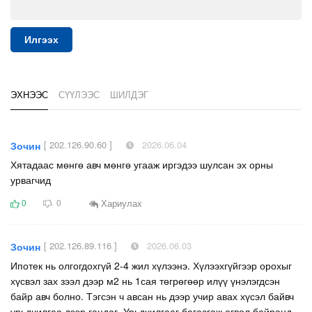
Илгээх
ЭХНЭЭС
СҮҮЛЭЭС
ШИЛДЭГ
[ 202.126.90.60 ]
2026.06.04
Зочин
Хятадаас мөнгө авч мөнгө угааж иргэдээ шулсан эх орны
урвагчид
Хариулах
0
0
[ 202.126.89.116 ]
2026.06.03
Зочин
Ипотек нь олгогдохгүй 2-4 жил хүлээнэ. Хүлээхгүйгээр орохыг
хүсвэл зах зээл дээр м2 нь 1сая төгрөгөөр илүү үнэлэгдсэн
байр авч болно. Тэгсэн ч авсан нь дээр учир авах хүсэл байвч
урьдчилгаа дээр гацдаг. Урьдчилгааг багасгаж өгвөл байранд