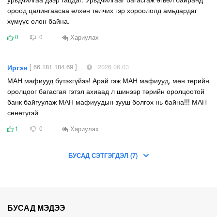
ороод цалингаасаа өлхөн төлчих гэр хороололд амьдардаг
хүмүүс олон байна.
Хариулах
0
0
[ 66.181.184.69 ]
2026.06.03
Иргэн
МАН мафиууд бүтэхгүйээ! Арай гэж МАН мафиууд, мөн төрийн
оролцоог багасгая гэтэл ахиаад л шинээр төрийн оролцоотой
банк байгуулаж МАН мафиуудын зууш болгох нь байна!!! МАН
сөнөтүгэй
Хариулах
1
0
БУСАД СЭТГЭГДЭЛ (7)
БУСАД МЭДЭЭ