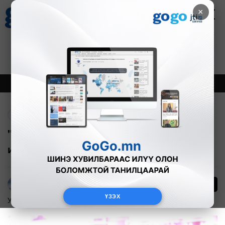
×
Цаг агаар
Зурхай
Валютын ханш
27
8.07
$
3594₮
Онцлох
Шинэ
Тренд
Буцах
"Орон сууцны төрөлжсөн банкаар
иргэдэд ипотекийн зээл олгохгүй"
Г.Тэгшсүрэн
ҮЗЭХ
Улс төр
2026-06-03