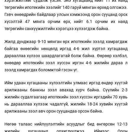
хэрэгжилтийг судалж үзсэн. Энэ хугацаанд нийт 11 их наяд
төгрөгийн ипотекийн зээлийг 140 гаруй мянган өрхөд олгожээ.
Гэвч өнөөдрийн байдлаар улсын хэмжээнд орон сууцанд орох
хүсэлтэй 47 мянга орчим өрх, нийт 6.1 орчим их наяд
төгрөгийн санхүүжилтийн хэрэгцээ хүлээгдэж байна.
Жилд дунджаар 9-10 мянган өрх ипотекийн зээлд хамрагдаж
байгаа өнөөгийн нөхцөлд иргэд 4-6 жил хүртэл хугацаанд
дарааллаа хүлээх шаардлагатай болж байна. Өөрөөр хэлбэл,
өнөөдөр ипотекийн зээл хүссэн иргэн 4-6 жилийн дараа л
зээлд хамрагдах боломжтой гэсэн үг.
Ийм удаан хугацааны хүлээлтийн улмаас иргэд өндөр хүүтэй
арилжааны банкны зээл авахад хүрч байна. Сүүлийн 2-3
жилийн судалгаагаар ипотекийн зээл хүссэн иргэдийн 70 хувь
нь дарааллаа хүлээж чадалгүй, жилийн 18-24 хувийн хүүтэй
арилжааны зээл авч орон сууцандаа орсон байна.
Нөгөө талаас нийлүүлэлтийн асуудлыг бид өнгөрсөн 12-13
жилийн хугацаанд орхигдуулжээ. Иймээс Орон