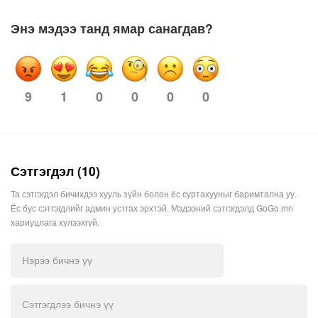
Энэ мэдээ танд ямар санагдав?
9
0
0
0
0
1
Сэтгэгдэл (10)
Та сэтгэгдэл бичихдээ хууль зүйн болон ёс суртахууныг баримтална уу.
Ёс бус сэтгэгдлийг админ устгах эрхтэй. Мэдээний сэтгэгдэлд GoGo.mn
хариуцлага хүлээхгүй.