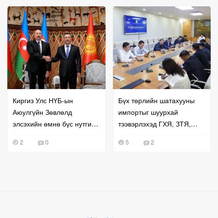
Киргиз Улс НҮБ-ын
Бүх төрлийн шатахууны
Аюулгүйн Зөвлөлд
импортыг шуурхай
элсэхийн өмнө бүс нутгийн
тээвэрлэхэд ГХЯ, ЗТЯ,
хамтын ажиллагаагаа
БХЯ хамтран ажиллана гэв
2
0
5
2
эрчимжүүллээ