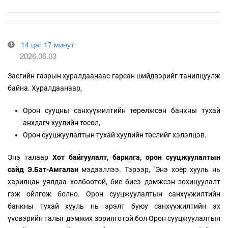
14 цаг 17 минут
2026.06.03
Засгийн газрын хуралдаанаас гарсан шийдвэрийг танилцуулж
байна. Хуралдаанаар,
Орон сууцны санхүүжилтийн төрөлжсөн банкны тухай
анхдагч хуулийн төсөл,
Орон сууцжуулалтын тухай хуулийн төслийг хэлэлцэв.
Энэ талаар
Хот байгуулалт, барилга, орон сууцжуулалтын
сайд Э.Бат-Амгалан
мэдээллээ. Тэрээр, "Энэ хоёр хууль нь
харилцан уялдаа холбоотой, бие биеэ дэмжсэн зохицуулалт
гэж ойлгож болно. Орон сууцжуулалтын санхүүжилтийн
банкны тухай хууль нь эрэлт буюу санхүүжилтийн эх
үүсвэрийн талыг дэмжих зорилготой бол Орон сууцжуулалтын