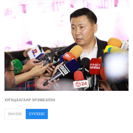
ХУГАЦААГААР ЭРЭМБЭЛЭХ
ЭХНЭЭС
СҮҮЛЭЭС