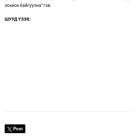
зохион байгуулна" гэв.
ШУУД ҮЗЭХ:
Post