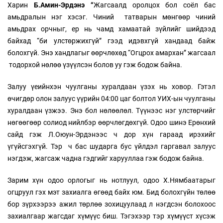
Харин
Б.Амин
-
Эрдэнэ “
Жагсаалд оролцох бол соёл бас
амьдралын нэг хэсэг. Чиний татварын мөнгөөр чиний
амьдрах орчныг, ер нь чамд хамаатай зүйлийг шийдээд
байхад “би улстөржихгүй” гээд идэвхгүй хандаад байж
болохгүй. Энэ хандлагыг өөрчлөхөд “Огцрох амархан” жагсаал
тодорхой нөлөө үзүүлсэн болов уу гэж бодож байна.
Залуу үеийнхэн чуулганы хуралдаан үзэх нь ховор. Гэтэл
өчигдөр олон залуус үүрийн 04:00 цаг болтол УИХ-ын чуулганы
хуралдаан үзжээ. Энэ бол нөлөөлөл. Түүнээс нэг улстөрчийг
нөгөөгөөр солиод нийлбэр өөрчлөгдөхгүй. Одоо шинэ Ерөнхий
сайд гэж Л.Оюун-Эрдэнээс ч дор хүн гараад ирэхийг
үгүйсгэхгүй. Тэр ч бас шударга бус үйлдэл гаргавал залуус
нэгдэж, жагсаж чадна гэдгийг харууллаа гэж бодож байна.
Зарим хүн одоо орлогыг нь нотлуул, одоо Х.Нямбаатарыг
огцруул гэх мэт захиалга өгөөд байх юм. Бид болохгүйн төлөө
бор зүрхээрээ ажил төрлөө зохицуулаад л нэгдсэн болохоос
захиалгаар жагсдаг хүмүүс биш. Тэгэхээр тэр хүмүүст хүсэж