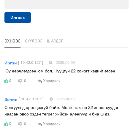
Илгээх
ЭХНЭЭС
СҮҮЛЭЭС
ШИЛДЭГ
[ 10.42.0.127 ]
2025.06.09
Иргэн
Юу өөрчлөгдсөн юм бол. Нууцгүй 22 хоногт хэдийг өгсөн
Хариулах
0
0
[ 10.42.0.127 ]
2025.06.09
Зочин
Сонгуульд оролцохгүй байж. Мөнгө гэхээр 22 хоног суудаг
наасан овоо хэдэн төгрөг хийсэн өлөнгүүд н бна ш дэ.
Хариулах
0
0