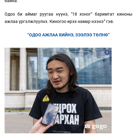
байна.
Одоо би аймаг руугаа нүүнэ, "18 хоног" баримтат киноны
ажлаа үргэлжлүүлнэ. Киногоо ирэх намар нээнэ” гэв.
“ОДОО АЖЛАА ХИЙНЭ, ЗЭЭЛЭЭ ТӨЛНӨ”