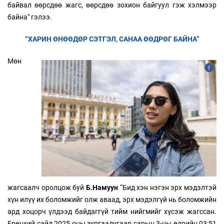
байвал өөрсдөө жагс, өөрсдөө зохион байгуул гэж хэлмээр
байна" гэлээ.
“ХАРИН ӨНӨӨДӨР СЭТГЭЛ, САНАА ӨӨДРӨГ БАЙНА”
Мөн
жагсаалч оролцож буй
Б.Намуун
“Бид хэн нэгэн эрх мэдэлтэй
хүн илүү их боломжийг олж аваад, эрх мэдэлгүй нь боломжийн
ард хоцорч үлдээд байдаггүй тийм нийгмийг хүсэж жагссан.
Ерөнхий сайд 2025 оны зургаадугаар сарын 3-ны өдрийн 03:51