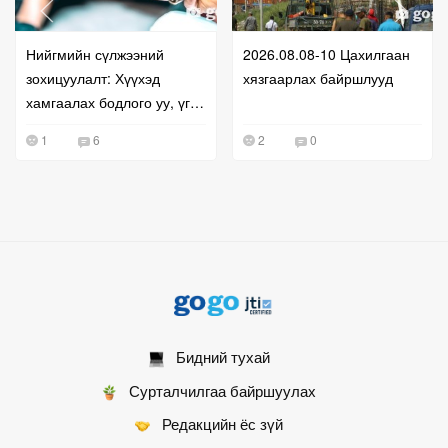
Нийгмийн сүлжээний
2026.08.08-10 Цахилгаан
зохицуулалт: Хүүхэд
хязгаарлах байршлууд
хамгаалах бодлого уу, үг
хэлэх эрхийг хязгаарлах
1
6
2
0
оролдлого уу?
Бидний тухай
Сурталчилгаа байршуулах
Редакцийн ёс зүй