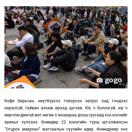
Кофе барьсан, нөүтбүүкээ тэвэрсэн залуус энд тэндээс
яаралгүй, тайван алхаж ирээд цуглав. Юу ч болоогүй, юу ч
өөрчлөгдөөгүй мэт нөгөө л янзаараа доош суугаад хэн нэгнийг
ярихыг хүлээнэ. Өнөөдөр 22 хоногийн турш үргэлжилсэн
“Огцрох амархан” жагсаалын сүүлийн өдөр. Өнөөдрөөр энэ