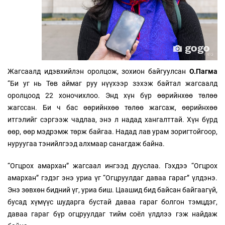
Жагсаалд идэвхийлэн оролцож, зохион байгуулсан
О.Пагма
“Би уг нь Төв аймаг руу нүүхээр зэхэж байтал жагсаалд
оролцоод 22 хоночихлоо. Энд хүн бүр өөрийнхөө төлөө
жагссан. Би ч бас өөрийнхөө төлөө жагсаж, өөрийнхөө
итгэлийг сэргээж чадлаа, энэ л надад хангалттай. Хүн бүрд
өөр, өөр мэдрэмж төрж байгаа. Надад лав урам зоригтойгоор,
нуруугаа тэнийлгээд алхмаар санагдаж байна.
“Огцрох амархан” жагсаал ингээд дууслаа. Гэхдээ “Огцрох
амархан” гэдэг энэ уриа үг “Огцруулдаг даваа гараг” үлдэнэ.
Энэ зөвхөн бидний үг, уриа биш. Цаашид бид байсан байгаагүй,
бусад хүмүүс шударга бустай даваа гараг болгон тэмцдэг,
даваа гараг бүр огцруулдаг тийм соёл үлдлээ гэж найдаж