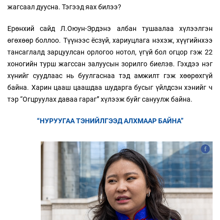
жагсаал дуусна. Тэгээд яах билээ?
Ерөнхий сайд Л.Оюун-Эрдэнэ албан тушаалаа хүлээлгэн
өгөхөөр боллоо. Түүнээс ёсзүй, хариуцлага нэхэж, хүүгийнхээ
тансаглалд зарцуулсан орлогоо нотол, үгүй бол огцор гэж 22
хоногийн турш жагссан залуусын зорилго биелэв. Гэхдээ нэг
хүнийг суудлаас нь буулгаснаа тэд амжилт гэж хөөрөхгүй
байна. Харин цааш цаашдаа шударга бусыг үйлдсэн хэнийг ч
тэр “Огцруулах даваа гараг” хүлээж буйг сануулж байна.
“НУРУУГАА ТЭНИЙЛГЭЭД АЛХМААР БАЙНА”