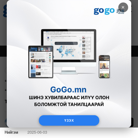
×
Цаг агаар
Зурхай
Валютын ханш
30
8.08
$
3594₮
Онцлох
Шинэ
Тренд
Буцах
“Огцрох амархан” жагсаалын үр дүн:
“Ажлаа хийнэ, зээлээ
төлнө...амьдарна даа”
ҮЗЭХ
412
Г.Тэгшсүрэн
Нийгэм
2025-06-03