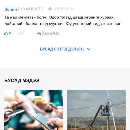
[ 10.42.0.127 ]
2025.06.09
Зочин
Та нар мөнгөтэй болж. Одоо тэгээд цааш хөрөнгө хураах.
Байгалийн баялаг гээд суугаач. Юу улс төрийн идвэх гэх шиг.
Хариулах
0
0
БУСАД СЭТГЭГДЭЛ (81)
БУСАД МЭДЭЭ