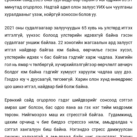
минутад огцорлоо. Надтай адил олон залуус УИХ-ын чуулганы
хуралдааныг үзэж, нойргүй хоносон болов уу.
2021 оны судалгаагаар залуучуудын 65 хувь нь улстөрд итгэх
итгэлгүй, үүнээс болоод улстөрийн идэвхгүй байна гэсэн
судалгааг уншиж байлаа. 22 хоногийн жагсаалын ард залууст
итгэл найдвар байгаа юм байна, өөрчилье гэсэн хүсэл,
улстөрийн идэвх ч бас байгаа гэдгийг харж чадлаа. Хамгийн
гол нь ямар ч төлбөргүй, хүчирхийлэлгүйгээр өөрчлөлт авчирч
болдог юм байна гэдгийг хүмүүст харуулж чадлаа шүү дээ.
Гэхдээ юу ч дуусаагүй, төгсөөгүй. Харин олон хүнд өнөөдрөөс
цоо шинэ итгэл, найдвар бий болж байна.
Ерөнхий сайд огцорлоо гэдэг шийдвэрийг сонсоод сэтгэл
амрах шиг болсон, бас одоо яана аа гэх нэг тийм мэдрэмж
төрсөн. Нийгмээрээ маш их стресстэй байгаа. Гудамжинд,
цахим орчинд ч бие биедээ стрессээ нялж, амьдралдаа ч
сэтгэл хангалуун биш байна. Нэгэндээ стресс дамжуулсан
гинжин хэлхээтэй л амьдраад байх шиг санагддаг. Харин