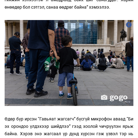
өнөөдөр бол сэтгэл, санаа өөдрөг байна” хэмээлээ.
Өдөр бүр ирсэн “Гавьяат жагсагч” бүсгүй микрофон аваад “Би
эх орондоо үлдэхээр шийдлээ” гээд хоолой чичрүүлэн ярьж
байна. Хэрэв энэ жагсаал үр дүнд хүрсэн гэж үзвэл тэр нь