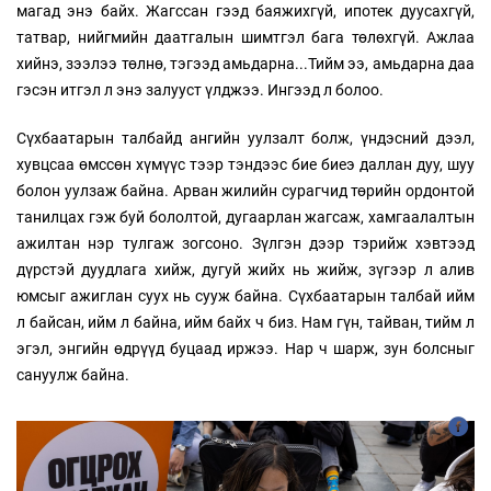
магад энэ байх. Жагссан гээд баяжихгүй, ипотек дуусахгүй,
татвар, нийгмийн даатгалын шимтгэл бага төлөхгүй. Ажлаа
хийнэ, зээлээ төлнө, тэгээд амьдарна...Тийм ээ, амьдарна даа
гэсэн итгэл л энэ залууст үлджээ. Ингээд л болоо.
Сүхбаатарын талбайд ангийн уулзалт болж, үндэсний дээл,
хувцсаа өмссөн хүмүүс тээр тэндээс бие биеэ даллан дуу, шуу
болон уулзаж байна. Арван жилийн сурагчид төрийн ордонтой
танилцах гэж буй бололтой, дугаарлан жагсаж, хамгаалалтын
ажилтан нэр тулгаж зогсоно. Зүлгэн дээр тэрийж хэвтээд
дүрстэй дуудлага хийж, дугуй жийх нь жийж, зүгээр л алив
юмсыг ажиглан суух нь сууж байна. Сүхбаатарын талбай ийм
л байсан, ийм л байна, ийм байх ч биз. Нам гүн, тайван, тийм л
эгэл, энгийн өдрүүд буцаад иржээ. Нар ч шарж, зун болсныг
сануулж байна.