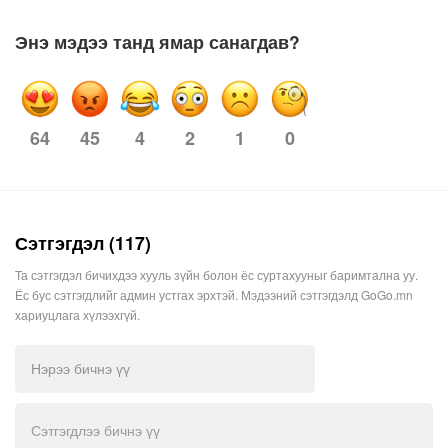
Энэ мэдээ танд ямар санагдав?
45
4
2
1
0
64
Сэтгэгдэл (117)
Та сэтгэгдэл бичихдээ хууль зүйн болон ёс суртахууныг баримтална уу.
Ёс бус сэтгэгдлийг админ устгах эрхтэй. Мэдээний сэтгэгдэлд GoGo.mn
хариуцлага хүлээхгүй.