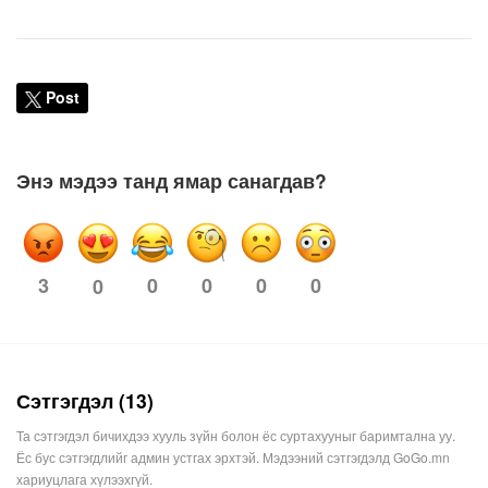
Post
Энэ мэдээ танд ямар санагдав?
3
0
0
0
0
0
Сэтгэгдэл (13)
Та сэтгэгдэл бичихдээ хууль зүйн болон ёс суртахууныг баримтална уу.
Ёс бус сэтгэгдлийг админ устгах эрхтэй. Мэдээний сэтгэгдэлд GoGo.mn
хариуцлага хүлээхгүй.