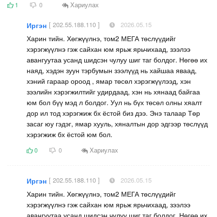
Хариулах
1
0
[ 202.55.188.110 ]
2026.05.15
Иргэн
Харин тийн. Хөгжүүлнэ, том2 МЕГА төслүүдийг
хэрэгжүүлнэ гэж сайхан юм ярьж ярьчихаад, зээлээ
авангуутаа усанд шидсэн чулуу шиг таг болдог. Нөгөө их
наяд, хэдэн зуун тэрбумын зээлүүд нь хайшаа яваад,
хэний гараар ороод , ямар төсөл хэрэгжүүлээд, хэн
зээлийн хэрэгжилтийг удирдаад, хэн нь хянаад байгаа
юм бол бүү мэд л болдог. Уул нь бүх төсөл олны хяалт
дор ил тод хэрэгжиж бх ёстой биз дээ. Энэ талаар Төр
засаг юу гэдэг, ямар хууль, хяналтын дор эдгээр төслүүд
хэрэгжиж бх ёстой юм бол.
Хариулах
0
0
[ 202.55.188.110 ]
2026.05.15
Иргэн
Харин тийн. Хөгжүүлнэ, том2 МЕГА төслүүдийг
хэрэгжүүлнэ гэж сайхан юм ярьж ярьчихаад, зээлээ
авангуутаа усанд шидсэн чулуу шиг таг болдог. Нөгөө их