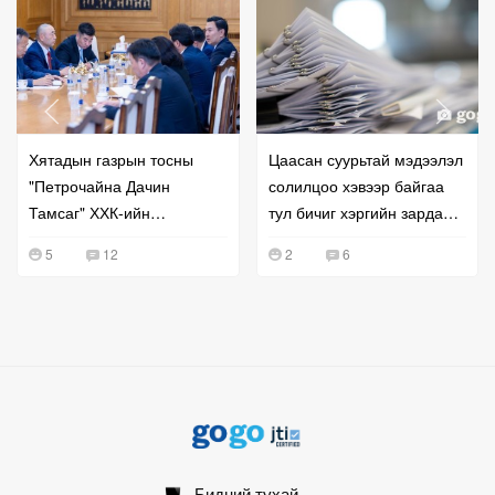
Хятадын газрын тосны
Цаасан суурьтай мэдээлэл
"Петрочайна Дачин
солилцоо хэвээр байгаа
Тамсаг" ХХК-ийн
тул бичиг хэргийн зардал
удирдлагатай уулзжээ
буурахгүй байна гэв
5
12
2
6
Бидний тухай