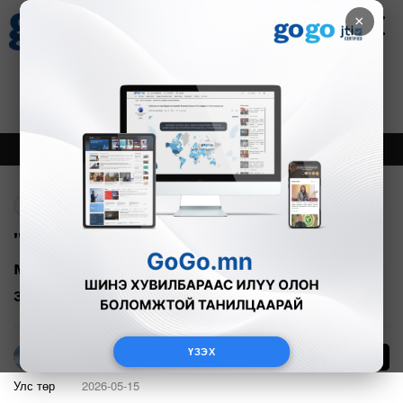
×
Цаг агаар
Зурхай
Валютын ханш
30
8.08
$
3594₮
Онцлох
Шинэ
Тренд
Буцах
"Ажил хийхэд мөнгө хэрэгтэй байна,
мөнгөний нэг эх үүсвэр нь гадаад
зээл"
ҮЗЭХ
1
Г.Тэгшсүрэн
Улс төр
2026-05-15