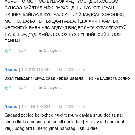
ХӨРӨНГӨ МӨНГӨӨ БУЦААЖ АРД ТҮМЭНД ӨГХӨӨСӨӨ
СҮНСЭЭ ЗАЙЛТАЛ АЙЖ, ЗҮРХЭНД НЬ ЦУС ХУРЦГААН
ЧИЧИРЧ БАЙГАА!!! ХУЛГААЛСАН, ЛУЙВАРДСАН ХӨРӨНГӨ,
МӨНГӨ, БАЯАЛГЫГ БУЦААН АВБАЛ! ДЭЛХИЙН ХАМГЫН
ХӨГЖИГҮЙ БАЯН УЛС АРДУУД БИД БОЛНО! ХУРААЛГАХГҮЙ
ТУЛД! БЭРДҮҮД, ХМЙЖ БОЛОХ БҮХ НҮГЛИЙГ ХИЙЦГЭЭЖ
БАЙНА!
Хариулах
0
0
[ 103.212.116.147 ]
2026.05.15
Зочин
Зээл тавьдаг гишүүд саад нараа цаазла. Тэр нь шударга болно
Хариулах
0
0
[ 124.158.109.234 ]
2026.05.15
Зочин
Gadaad zeelee boliochee 40-d terbum davlaa shuu dee ta nar
shunaliin tulamnuud ard tumnii neriig barij zeel avaad oorsdool
idej uudag ard tumend ymar hamaagui shuu dee