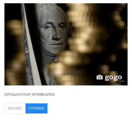
ХУГАЦААГААР ЭРЭМБЭЛЭХ
ЭХНЭЭС
СҮҮЛЭЭС