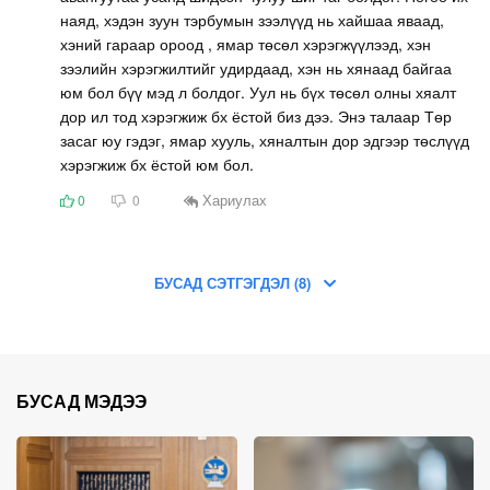
наяд, хэдэн зуун тэрбумын зээлүүд нь хайшаа яваад,
хэний гараар ороод , ямар төсөл хэрэгжүүлээд, хэн
зээлийн хэрэгжилтийг удирдаад, хэн нь хянаад байгаа
юм бол бүү мэд л болдог. Уул нь бүх төсөл олны хяалт
дор ил тод хэрэгжиж бх ёстой биз дээ. Энэ талаар Төр
засаг юу гэдэг, ямар хууль, хяналтын дор эдгээр төслүүд
хэрэгжиж бх ёстой юм бол.
Хариулах
0
0
БУСАД СЭТГЭГДЭЛ (8)
БУСАД МЭДЭЭ