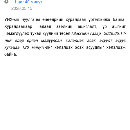
11 цаг 40 минут
2026.05.15
УИХ-ын чуулганы өнөөдрийн хуралдаан үргэлжилж байна.
Хуралдаанаар Гадаад зээлийн ашиглалт, үр ашгийг
нэмэгдүүлэх тухай хуулийн төсөл /
Засгийн газар 2026.05.14-
ний өдөр өргөн мэдүүлсэн, хэлэлцэх эсэх,
асуулт асуух
хугацаа 120 минут
/-ийг хэлэлцэх эсэх асуудлыг хэлэлцэж
байна.