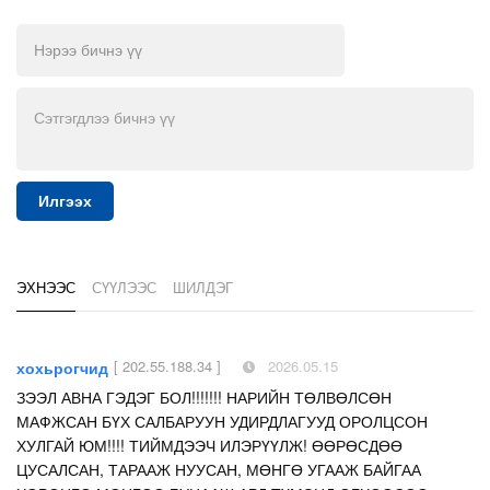
Илгээх
ЭХНЭЭС
СҮҮЛЭЭС
ШИЛДЭГ
[ 202.55.188.34 ]
2026.05.15
хохьрогчид
ЗЭЭЛ АВНА ГЭДЭГ БОЛ!!!!!!! НАРИЙН ТӨЛВӨЛСӨН
МАФЖСАН БҮХ САЛБАРУУН УДИРДЛАГУУД ОРОЛЦСОН
ХУЛГАЙ ЮМ!!!! ТИЙМДЭЭЧ ИЛЭРҮҮЛЖ! ӨӨРӨСДӨӨ
ЦУСАЛСАН, ТАРААЖ НУУСАН, МӨНГӨ УГААЖ БАЙГАА