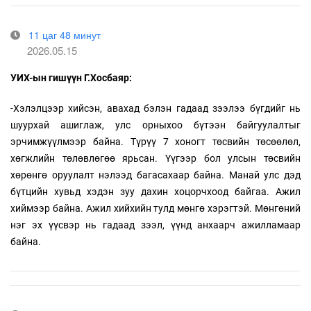
11 цаг 48 минут
2026.05.15
УИХ-ын гишүүн Г.Хосбаяр:
-Хэлэлцээр хийсэн, авахад бэлэн гадаад зээлээ бүгдийг нь
шуурхай ашиглаж, улс орныхоо бүтээн байгуулалтыг
эрчимжүүлмээр байна. Түрүү 7 хоногт төсвийн төсөөлөл,
хөгжлийн төлөвлөгөө ярьсан. Үүгээр бол улсын төсвийн
хөрөнгө оруулалт нэлээд багасахаар байна. Манай улс дэд
бүтцийн хувьд хэдэн зуу дахин хоцорчхоод байгаа. Ажил
хиймээр байна. Ажил хийхийн тулд мөнгө хэрэгтэй. Мөнгөний
нэг эх үүсвэр нь гадаад зээл, үүнд анхаарч ажилламаар
байна.