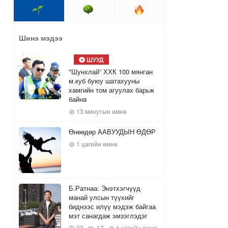
Шинэ мэдээ
ШУУД
"Шунхлай” ХХК 100 мянган
м.куб буюу шатахууны
хамгийн том агуулах барьж
байна
13 минутын өмнө
Өнөөдөр ААВУУДЫН ӨДӨР
1 цагийн өмнө
Б.Ратнаа: Энэтхэгчүүд
манай улсын түүхийг
биднээс илүү мэдэж байгаа
мэт санагдаж эмзэглэдэг
33
17
1 цагийн өмнө