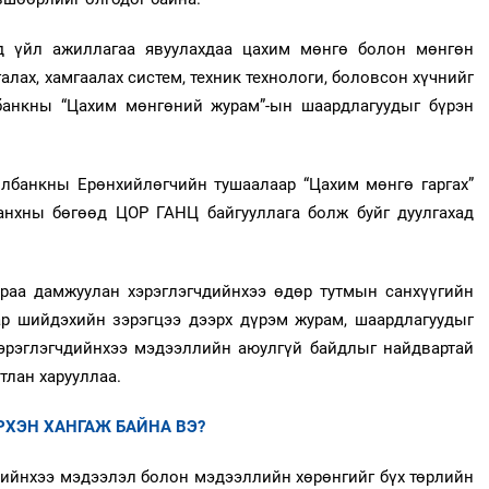
д үйл ажиллагаа явуулахдаа цахим мөнгө болон мөнгөн
алах, хамгаалах систем, техник технологи, боловсон хүчнийг
банкны “Цахим мөнгөний журам”-ын шаардлагуудыг бүрэн
банкны Ерөнхийлөгчийн тушаалаар “Цахим мөнгө гаргах”
нхны бөгөөд ЦОР ГАНЦ байгууллага болж буйг дуулгахад
аа дамжуулан хэрэглэгчдийнхээ өдөр тутмын санхүүгийн
ар шийдэхийн зэрэгцээ дээрх дүрэм журам, шаардлагуудыг
 хэрэглэгчдийнхээ мэдээллийн аюулгүй байдлыг найдвартай
тлан харууллаа.
ХЭН ХАНГАЖ БАЙНА ВЭ?
дийнхээ мэдээлэл болон мэдээллийн хөрөнгийг бүх төрлийн