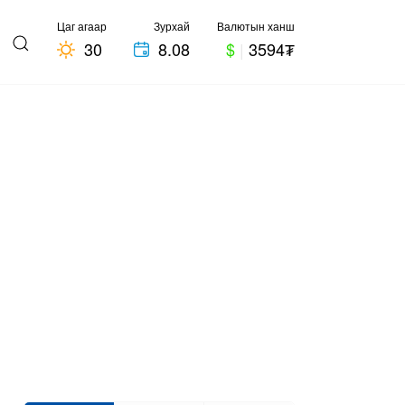
Цаг агаар
Зурхай
Валютын ханш
30
8.08
$
|
3594₮