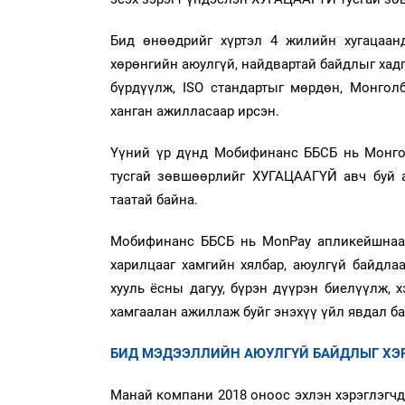
Бид өнөөдрийг хүртэл 4 жилийн хугацаан
хөрөнгийн аюулгүй, найдвартай байдлыг хадг
бүрдүүлж, ISO стандартыг мөрдөн, Монгол
ханган ажилласаар ирсэн.
Үүний үр дүнд Мобифинанс ББСБ нь Монгол
тусгай зөвшөөрлийг ХУГАЦААГҮЙ авч буй а
таатай байна.
Мобифинанс ББСБ нь MonPay апликейшнаар
харилцааг хамгийн хялбар, аюулгүй байдла
хууль ёсны дагуу, бүрэн дүүрэн биелүүлж,
хамгаалан ажиллаж буйг энэхүү үйл явдал ба
БИД МЭДЭЭЛЛИЙН АЮУЛГҮЙ БАЙДЛЫГ ХЭР
Манай компани 2018 оноос эхлэн хэрэглэгч