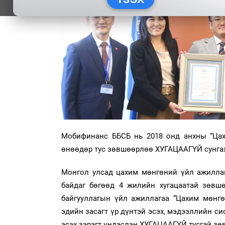
Мобифинанс ББСБ нь 2018 онд анхны “Цахи
өнөөдөр тус зөвшөөрлөө ХУГАЦААГҮЙ сунгах
Монгол улсад цахим мөнгөний үйл ажиллаг
байдаг бөгөөд 4 жилийн хугацаатай зөвшө
байгууллагын үйл ажиллагаа “Цахим мөнгө
эдийн засагт үр дүнтэй эсэх, мэдээллийн си
эсэх зэрэгт үндэслэн ХУГАЦААГҮЙ тусгай зө