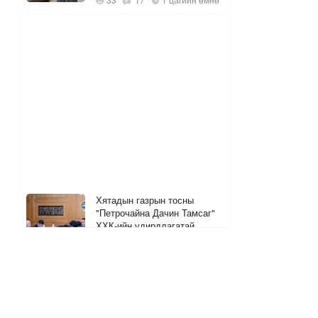
Хятадын газрын тосны
"Петрочайна Дачин Тамсаг"
ХХК-ийн удирдлагатай
уулзжээ
1
1 цагийн өмнө
ШУУД
УБ-ын 13 хоногийн АИ92
шатахууны хэрэглээг хангах