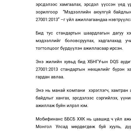
эрсдэлээс хамгаалах, эрсдэл үүссэн үед ү
зорилгоор “Мэдээллийн аюулгүй байдлын
27001:2013” –г үйл ажиллагаандаа нэвтрүүлс
Бид тус стандартын шаардлагын дагуу хэ
мэдээллийг боловсруулах, хадгалахад у
тогтолцоог бүрдүүлэн ажилласаар ирсэн.
Энэ жилийн хувьд бид ХБНГУ-ын DQS аудит
27001:2013 стандартын нөхцөлийг бүрэн х
гардан авлаа.
Энэ нь манай компани хэрэглэгч, хамтран 
байдлыг хангах, эрсдэлээс сэргийлэх, үүн
ажиллаж буйн илрэл юм.
Мобифинанс ББСБ ХХК нь цаашид ч үйл ажи
Монгол Улсад мөрдөгдөж буй хууль, дү