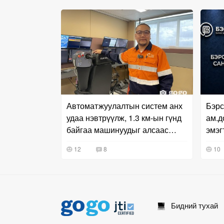
Автоматжуулалтын систем анх
Бэрс
удаа нэвтрүүлж, 1.3 км-ын гүнд
ам.д
байгаа машинуудыг алсаас
эмэг
жолоодож байна
чигл
12
8
10
Бидний тухай