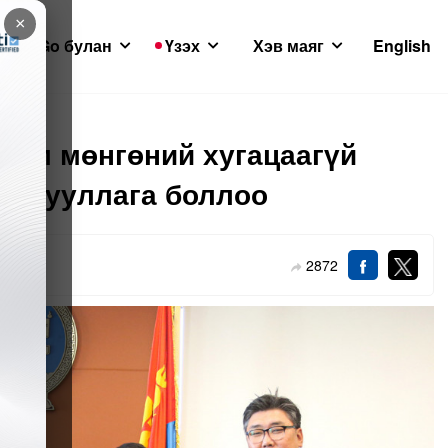
×
GoGo булан
Үзэх
Хэв маяг
English
им мөнгөний хугацаагүй
айгууллага боллоо
2872