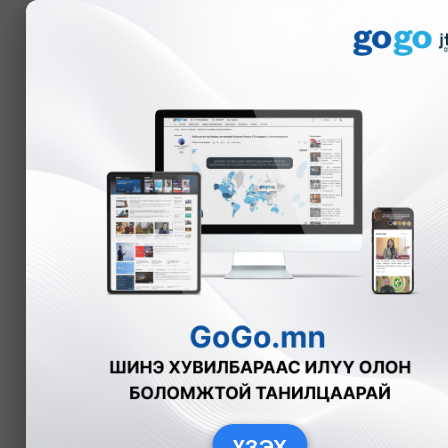
Мэдээ
Мобифинанс ББСБ: Цах
зөвшөөрөлтэй анхны б
Бизнес
2022-10-11
ҮЗЭХ