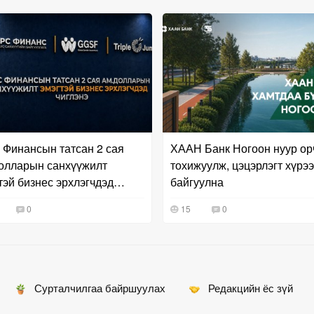
 Финансын татсан 2 сая
ХААН Банк Ногоон нуур о
олларын санхүүжилт
тохижуулж, цэцэрлэгт хүрэ
тэй бизнес эрхлэгчдэд
байгуулна
энэ
0
15
0
Сурталчилгаа байршуулах
Редакцийн ёс зүй