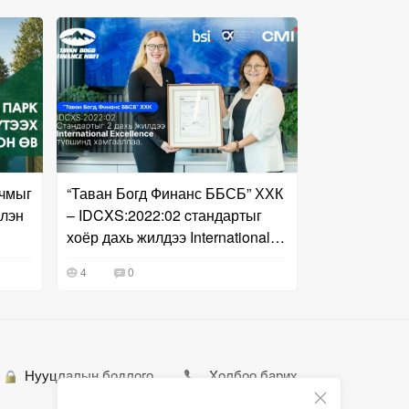
рчмыг
“Таван Богд Финанс ББСБ” ХХК
элэн
– IDCXS:2022:02 cтандартыг
хоёр дахь жилдээ International
Excellence түвшинд хамгааллаа
4
0
Нууцлалын бодлого
Холбоо барих