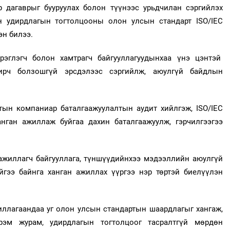
р дагаврыг бууруулах болон түүнээс урьдчилан сэргийлэх
 удирдлагын тогтолцооны олон улсын стандарт ISO/IEC
эн билээ.
рэглэгч болон хамтрагч байгууллагуудынхаа үнэ цэнтэй
чирч болзошгүй эрсдэлээс сэргийлж, аюулгүй байдлын
ын компаниар баталгаажуулалтын аудит хийлгэж, ISO/IEC
анган ажиллаж буйгаа дахин баталгаажуулж, гэрчилгээгээ
ажиллагч байгууллага, түншүүдийнхээ мэдээллийн аюулгүй
ийгээ байнга ханган ажиллах үүргээ нэр төртэй биелүүлэн
ллагаандаа уг олон улсын стандартын шаардлагыг хангаж,
рэм журам, удирдлагын тогтолцоог тасралтгүй мөрдөн