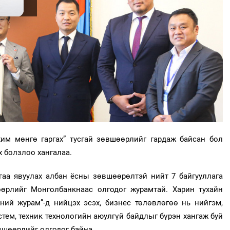
м мөнгө гаргах” тусгай зөвшөөрлийг гардаж байсан бол
 болзлоо хангалаа.
аа явуулах албан ёсны зөвшөөрөлтэй нийт 7 байгууллага
өрлийг Монголбанкнаас олгодог журамтай. Харин тухайн
ний журам”-д нийцэх эсэх, бизнес төлөвлөгөө нь нийгэм,
стем, техник технологийн аюулгүй байдлыг бүрэн хангаж буй
вшөөрлийг олгодог байна.