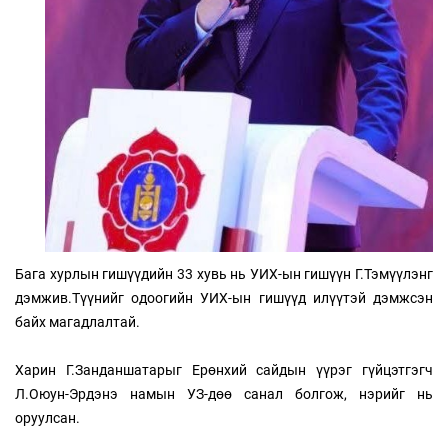
Бага хурлын гишүүдийн 33 хувь нь УИХ-ын гишүүн Г.Тэмүүлэнг
дэмжив.Түүнийг одоогийн УИХ-ын гишүүд илүүтэй дэмжсэн
байх магадлалтай.
Харин Г.Занданшатарыг Ерөнхий сайдын үүрэг гүйцэтгэгч
Л.Оюун-Эрдэнэ намын УЗ-дөө санал болгож, нэрийг нь
оруулсан.