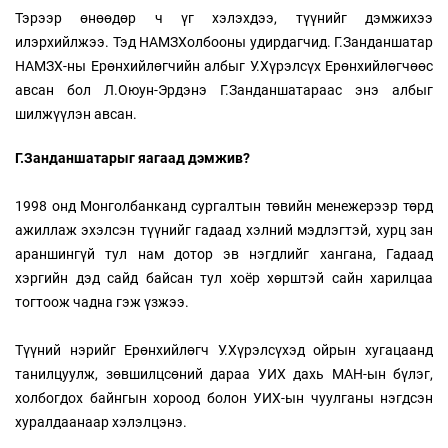
Тэрээр өнөөдөр ч үг хэлэхдээ, түүнийг дэмжихээ
илэрхийлжээ. Тэд НАМЗХолбооны удирдагчид. Г.Занданшатар
НАМЗХ-ны Ерөнхийлөгчийн албыг У.Хүрэлсүх Ерөнхийлөгчөөс
авсан бол Л.Оюун-Эрдэнэ Г.Занданшатараас энэ албыг
шилжүүлэн авсан.
Г.Занданшатарыг яагаад дэмжив?
1998 онд Монголбанканд сургалтын төвийн менежерээр төрд
ажиллаж эхэлсэн түүнийг гадаад хэлний мэдлэгтэй, хурц зан
араншингүй тул нам дотор эв нэгдлийг хангана, Гадаад
хэргийн дэд сайд байсан тул хоёр хөрштэй сайн харилцаа
тогтоож чадна гэж үзжээ.
Түүний нэрийг Ерөнхийлөгч У.Хүрэлсүхэд ойрын хугацаанд
танилцуулж, зөвшилцсөний дараа УИХ дахь МАН-ын бүлэг,
холбогдох байнгын хороод болон УИХ-ын чуулганы нэгдсэн
хуралдаанаар хэлэлцэнэ.