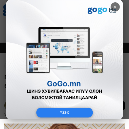
×
Цаг агаар
Зурхай
Валютын ханш
27
8.07
$
3594₮
Онцлох
Шинэ
Тренд
Буцах
Г.Занданшатар: Би Л.Оюун-Эрдэнийн
бодлогыг үргэлжлүүлнэ
951
Б.Эрдэнэчимэг
ҮЗЭХ
Улс төр
2025-06-10