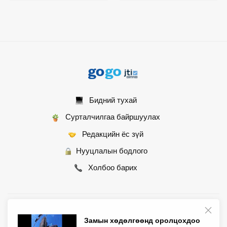
Бидний тухай
Сурталчилгаа байршуулах
Редакцийн ёс зүй
Нууцлалын бодлого
Холбоо барих
© 2007 - 2026 Монгол Контент ХХК • Бүх эрх хуулиар хамгаалагдсан
Замын хөдөлгөөнд оролцохдоо