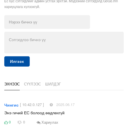
Ёс бус сэтгэгдлийг админ устгах эрхтэй. Мэдээний сэтгэгдэлд GoGo.mn
хариуцлага хүлээхгүй.
Илгээх
ЭХНЭЭС
СҮҮЛЭЭС
ШИЛДЭГ
[ 10.42.0.127 ]
2025.06.17
Чингис
Энэ гичий ЕС болоод өөдлөхгүй
Хариулах
0
0