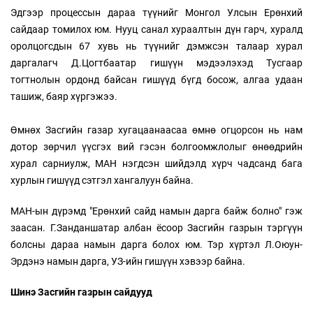
Эдгээр процессын дараа түүнийг Монгол Улсын Ерөнхий
сайдаар томилох юм. Нууц санал хураалтын дүн гарч, хуралд
оролцогсдын 67 хувь нь түүнийг дэмжсэн талаар хурал
даргалагч Д.Цогтбаатар гишүүн мэдээлэхэд Тусгаар
тогтнолын ордонд байсан гишүүд бүгд босож, алгаа удаан
ташиж, баяр хүргэжээ.
Өмнөх Засгийн газар хугацаанаасаа өмнө огцорсон нь нам
дотор зөрчил үүсгэх вий гэсэн болгоомжлолыг өнөөдрийн
хурал сарниулж, МАН нэгдсэн шийдэлд хүрч чадсанд бага
хурлын гишүүд сэтгэл хангалуун байна.
МАН-ын дүрэмд "Ерөнхий сайд намын дарга байж болно" гэж
заасан. Г.Занданшатар албан ёсоор Засгийн газрын тэргүүн
болсны дараа намын дарга болох юм. Тэр хүртэл Л.Оюун-
Эрдэнэ намын дарга, УЗ-ийн гишүүн хэвээр байна.
Шинэ Засгийн газрын сайдууд