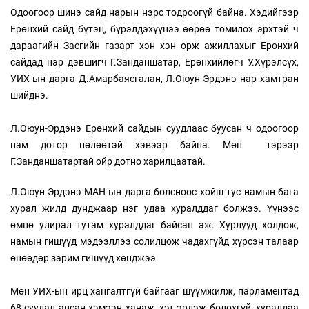
Одоогоор шинэ сайд нарын нэрс тодроогүй байна. Хэдийгээр
Ерөнхий сайд бүтэц, бүрэлдэхүүнээ өөрөө томилох эрхтэй ч
дараагийн Засгийн газарт хэн хэн орж ажиллахыг Ерөнхий
сайдад нэр дэвшигч Г.Занданшатар, Ерөнхийлөгч У.Хүрэлсүх,
УИХ-ын дарга Д.Амарбаясгалан, Л.Оюун-Эрдэнэ нар хамтран
шийднэ.
Л.Оюун-Эрдэнэ Ерөнхий сайдын суудлаас буусан ч одоогоор
нам дотор нөлөөтэй хэвээр байна. Мөн тэрээр
Г.Занданшатартай ойр дотно харилцаатай.
Л.Оюун-Эрдэнэ МАН-ын дарга болсноос хойш тус намын бага
хурал жилд дунджаар нэг удаа хуралддаг болжээ. Үүнээс
өмнө улирал тутам хуралддаг байсан аж. Хурлууд холдож,
намын гишүүд мэдээллээ солилцож чадахгүйд хүрсэн талаар
өнөөдөр зарим гишүүд хөнджээ.
Мөн УИХ-ын ирц хангалтгүй байгааг шүүмжилж, парламентад
68 суудал авсан хэмээн ханаж, хэт эрдэж болохгүй, хуралдаа