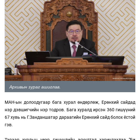
Архивын зураг ашиглав.
МАН-ын долоодугаар бага хурал өндөрлөж, Ерөнхий сайдад
нэр дэвшигчийн нэр тодров. Бага хуралд ирсэн 360 гишүүний
67 хувь нь Г.Занданшатар дараагийн Ерөнхий сайд болох ёстой
гэв.
Тэрээр хурлын үеэр гишүүдийн асуултад хариулахдаа "Би