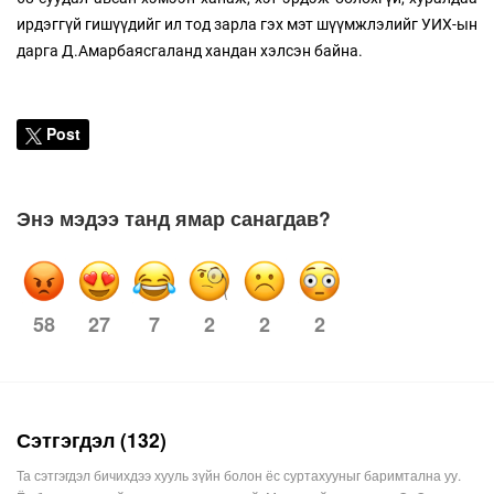
ирдэггүй гишүүдийг ил тод зарла гэх мэт шүүмжлэлийг УИХ-ын
дарга Д.Амарбаясгаланд хандан хэлсэн байна.
Post
Энэ мэдээ танд ямар санагдав?
58
7
2
2
2
27
Сэтгэгдэл (132)
Та сэтгэгдэл бичихдээ хууль зүйн болон ёс суртахууныг баримтална уу.