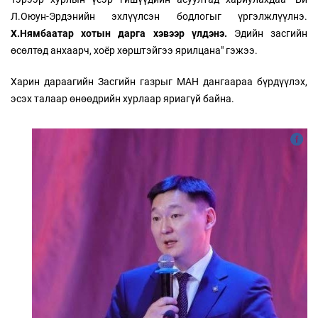
Л.Оюун-Эрдэнийн эхлүүлсэн бодлогыг үргэлжлүүлнэ.
Х.Нямбаатар хотын дарга хэвээр үлдэнэ.
Эдийн засгийн
өсөлтөд анхаарч, хоёр хөрштэйгээ ярилцана" гэжээ.
Харин дараагийн Засгийн газрыг МАН дангаараа бүрдүүлэх,
эсэх талаар өнөөдрийн хурлаар яриагүй байна.