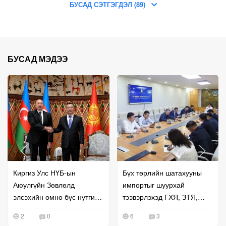
БУСАД СЭТГЭГДЭЛ (89)
БУСАД МЭДЭЭ
Киргиз Улс НҮБ-ын
Бүх төрлийн шатахууны
Аюулгүйн Зөвлөлд
импортыг шуурхай
элсэхийн өмнө бүс нутгийн
тээвэрлэхэд ГХЯ, ЗТЯ,
хамтын ажиллагаагаа
БХЯ хамтран ажиллана гэв
2
0
6
3
эрчимжүүллээ