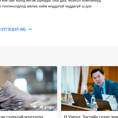
ж гонгинолдоод ажлаа хийж мэддэгүй чаддагүй ш дээ
СЭТГЭГДЭЛ (58)
ан суурьтай мэдээлэл
Н.Учрал: Засгийн газар эр