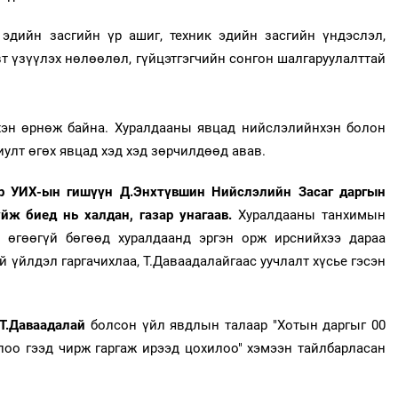
эдийн засгийн үр ашиг, техник эдийн засгийн үндэслэл,
өвт үзүүлэх нөлөөлөл, гүйцэтгэгчийн сонгон шалгаруулалттай
эн өрнөж байна. Хуралдааны явцад нийслэлийнхэн болон
иулт өгөх явцад хэд хэд зөрчилдөөд авав.
р УИХ-ын гишүүн Д.Энхтүвшин Нийслэлийн Засаг даргын
йж биед нь халдан, газар унагаав.
Хуралдааны танхимын
 өгөөгүй бөгөөд хуралдаанд эргэн орж ирснийхээ дараа
 үйлдэл гаргачихлаа, Т.Даваадалайгаас уучлалт хүсье гэсэн
 Т.Даваадалай
болсон үйл явдлын талаар "Хотын даргыг 00
лоо гээд чирж гаргаж ирээд цохилоо" хэмээн тайлбарласан