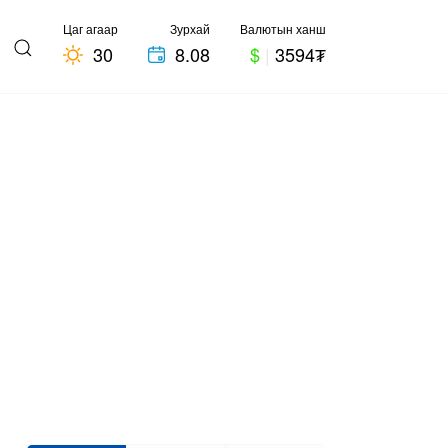
Цаг агаар
Зурхай
Валютын ханш
30
8.08
$
|
3594₮