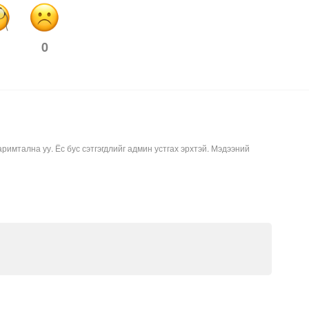
0
аримтална уу. Ёс бус сэтгэгдлийг админ устгах эрхтэй. Мэдээний