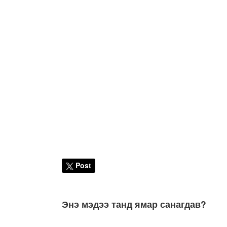
Post
Энэ мэдээ танд ямар санагдав?