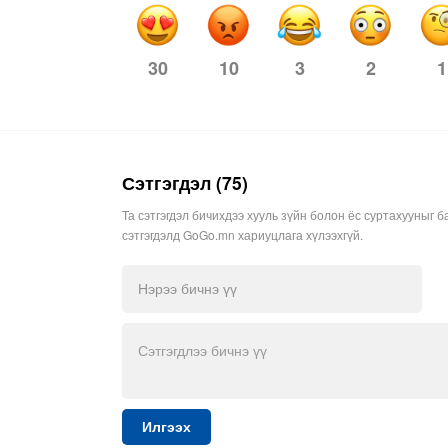
10
3
2
1
30
Сэтгэгдэл (75)
Та сэтгэгдэл бичихдээ хууль зүйн болон ёс суртахууныг б
сэтгэгдэлд GoGo.mn хариуцлага хүлээхгүй.
Илгээх