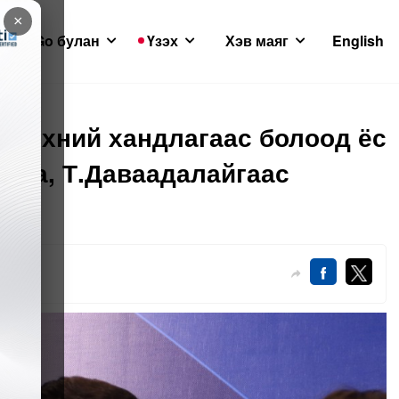
×
GoGo булан
Үзэх
Хэв маяг
English
ийнхний хандлагаас болоод ёс
хлаа, Т.Даваадалайгаас
4-01