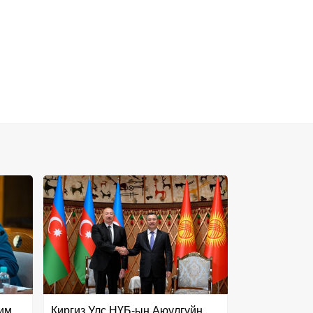
чим
Киргиз Улс НҮБ-ын Аюулгүйн