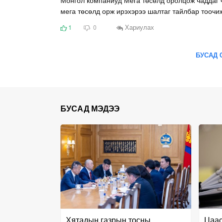
мега төсөлд орж ирэхэрээ шалтаг тайлбар тоочи
Хариулах
1
0
БУСАД 
БУСАД МЭДЭЭ
Хятадын газрын тосны
Цаас