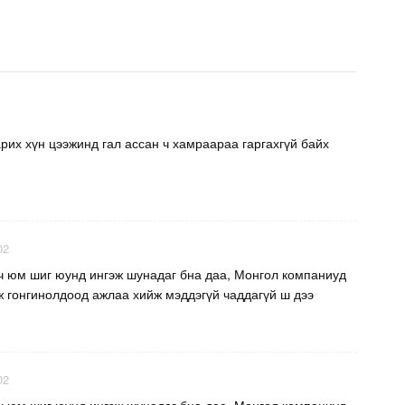
арих хүн цээжинд гал ассан ч хамраараа гаргахгүй байх
02
ч юм шиг юунд ингэж шунадаг бна даа, Монгол компаниуд
ж гонгинолдоод ажлаа хийж мэддэгүй чаддагүй ш дээ
02
ч юм шиг юунд ингэж шунадаг бна даа, Монгол компаниуд