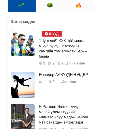
Шинэ мэдээ
ШУУД
"Шунхлай” ХХК 100 мянган
м.куб буюу шатахууны
хамгийн том агуулах барьж
байна
3
2
2 цагийн өмнө
Өнөөдөр ААВУУДЫН ӨДӨР
1
3 цагийн өмнө
Б.Ратнаа: Энэтхэгчүүд
манай улсын түүхийг
биднээс илүү мэдэж байгаа
мэт санагдаж эмзэглэдэг
33
17
3 цагийн өмнө