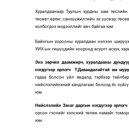
Хуралдаанаар Туулын хурдны зам төслийн 
төсөвт өртөг, санхүүжилтийн эх үүсвэр, төс
холбогдох мэдээллийг авч байгаа юм.
Байнгын хорооны хуралдаан нэлээн ширүүх
УИХ-ын гишүүдийн хооронд асуулт асуух, хар
Энэ зөрчил даамжирч, хуралдааны дундуу
нэгдүгээр орлогч Т.Даваадалайтай ам муру
гадаа болсон үйл явдалд тэрбээр тайлбар
нийслэлийнхний хандлагаас болоод ёс зүйгүй
юм.
Нийслэлийн Засаг даргын нэгдүгээр орлогч
орсон гэснийг хэлсний төлөө намайг томор
юм.