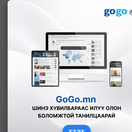
Мэдээ
Д.Энхтүвшин: Нийслэл
зүйгүй үйлдэл гаргачи
уучлалт хүсье
Р.Адъяасүрэн
Улс төр
2026-0
ҮЗЭХ