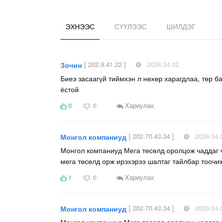
ЭХНЭЭС
СҮҮЛЭЭС
ШИЛДЭГ
[ 202.9.41.22 ]
2026.04.02
Зочин
Биеэ засаагүй тиймхэн л нөхөр харагдлаа, төр б
ёстой
Хариулах
0
0
[ 202.70.43.34 ]
2026.04.
Монгол компаниуд
Монгол компаниуд Мега төсөлд оролцож чаддаг 
мега төсөлд орж ирэхэрээ шалтаг тайлбар тоочи
Хариулах
1
0
[ 202.70.43.34 ]
2026.04.
Монгол компаниуд
Монгол компаниуд Мега төсөлд оролцож чаддаг 