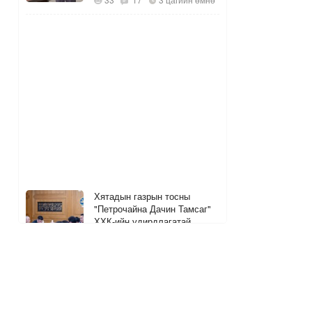
Хятадын газрын тосны
"Петрочайна Дачин Тамсаг"
ХХК-ийн удирдлагатай
уулзжээ
2
1
3 цагийн өмнө
ШУУД
УБ-ын 13 хоногийн АИ92
шатахууны хэрэглээг хангах