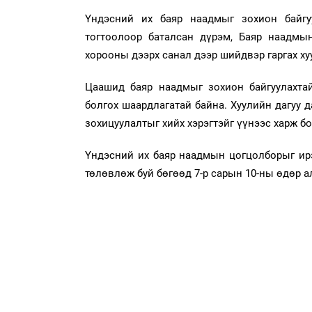
Үндэсний их баяр наадмыг зохион байгу
тогтоолоор баталсан дүрэм, Баяр наадмын
хорооны дээрх санал дээр шийдвэр гаргах ху
Цаашид баяр наадмыг зохион байгуулахтай
болгох шаардлагатай байна. Хуулийн дагуу 
зохицуулалтыг хийх хэрэгтэйг үүнээс харж б
Үндэсний их баяр наадмын цогцолборыг ир
төлөвлөж буй бөгөөд 7-р сарын 10-ны өдөр а