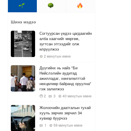
Шинэ мэдээ
Согтуурсан үедээ цагдаагийн
алба хаагчийг мөргөж,
зугтсан этгээдийг олж
илрүүлжээ
2 минутын өмнө
Дүүгийнх нь найз "Би
Нийслэлийн аудитад
ажилладаг, хөнгөлөлттэй
нөхцөлөөр байранд оруулна"
гэж залилжээ
2
3
40 минутын өмнө
Жолоочийн даатгалын тухай
хууль зөрчих зөрчил 34
хувиар буурчээ
1
59 минутын өмнө