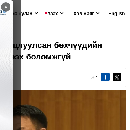
×
GoGo булан
Үзэх
Хэв маяг
English
э цуцлуулсан бөхчүүдийн
эргээх боломжгүй
1