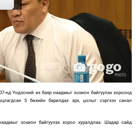
07-нд Үндэсний их баяр наадмыг зохион байгуулах хороонд
уцлагдсан 5 бөхийн барилдах эрх, цолыг сэргээх санал
наадмыг зохион байгуулах хороо хуралдлаа. Шадар сайд