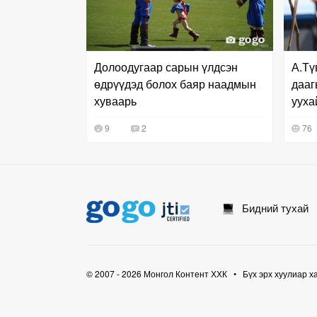
Долоодугаар сарын үлдсэн
А.Тү
өдрүүдэд болох баяр наадмын
дааг
хуваарь
ууха
9
2
76
Бидний тухай
© 2007 - 2026 Монгол Контент ХХК • Бүх эрх хуулиар х