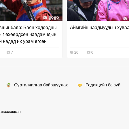
вшинбаяр: Баян ходоодны
Аймгийн наадмуудын хува
ыг өхөөрдсөн наадамчдын
й надад их урам өгсөн
7
26
6
Сурталчилгаа байршуулах
Редакцийн ёс зүй
амгаалагдсан