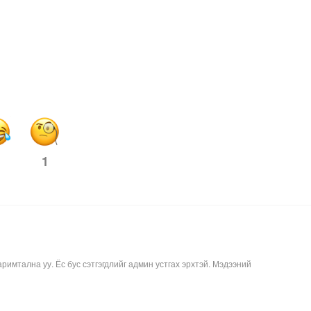
1
аримтална уу. Ёс бус сэтгэгдлийг админ устгах эрхтэй. Мэдээний