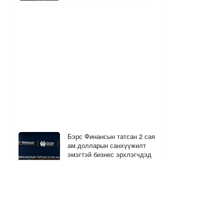
Бэрс Финансын татсан 2 сая
ам.долларын санхүүжилт
эмэгтэй бизнес эрхлэгчдэд
чиглэнэ
4
1 цагийн өмнө
Хөтчийн тэмдэглэл #2:
Паркинсоны өвчтэй, өндөр
нидерландтай алхсан нь…