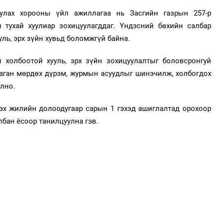
улах хорооны үйл ажиллагаа нь Засгийн газрын 257-р
 тухай хуулиар зохицуулагддаг. Үндэсний бөхийн салбар
уль, эрх зүйн хувьд боломжгүй байна.
 холбоотой хууль, эрх зүйн зохицуулалтыг боловсронгуй
даган мөрдөх дүрэм, журмын асуудлыг шинэчилж, холбогдох
олно.
эх жилийн долоодугаар сарын 1 гэхэд ашиглалтад орохоор
лбан ёсоор танилцуулна гэв.