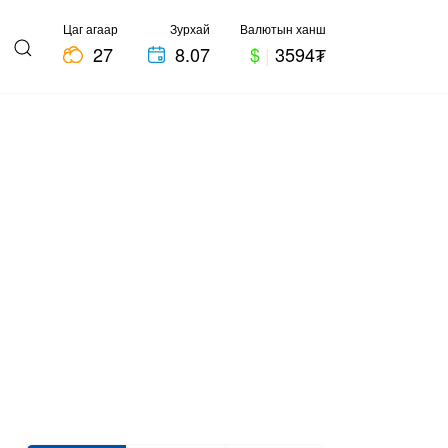
Цаг агаар
Зурхай
Валютын ханш
27
8.07
$
|
3594₮