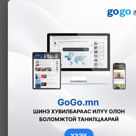
Мэдээ
Допинг хэрэглэж, эрхэ
барилдах эрх, цолыг с
Б.Эрдэнэчимэг
2026-07-08
ҮЗЭХ