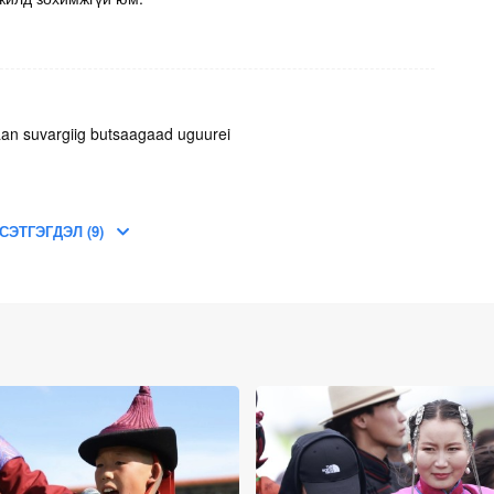
an suvargiig butsaagaad uguurei
СЭТГЭГДЭЛ (9)