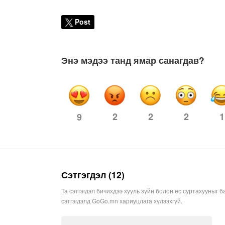
Post
Энэ мэдээ танд ямар санагдав?
2
2
2
1
9
Сэтгэгдэл (12)
Та сэтгэгдэл бичихдээ хууль зүйн болон ёс суртахууныг б
сэтгэгдэлд GoGo.mn хариуцлага хүлээхгүй.