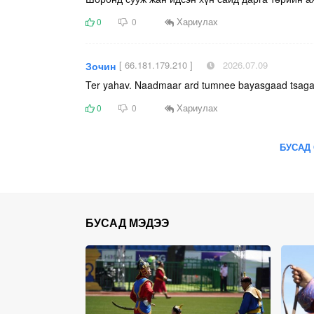
Хариулах
0
0
[ 66.181.179.210 ]
2026.07.09
Зочин
Ter yahav. Naadmaar ard tumnee bayasgaad tsaga
Хариулах
0
0
БУСАД 
БУСАД МЭДЭЭ