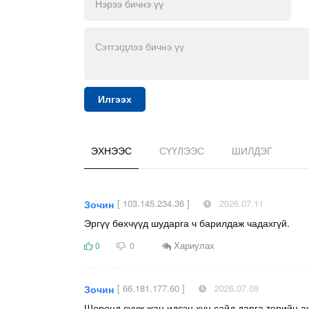
Илгээх
ЭХНЭЭС
СҮҮЛЭЭС
ШИЛДЭГ
[ 103.145.234.36 ]
2026.07.11
Зочин
Эргүү бөхчүүд шударга ч барилдаж чадахгүй.
Хариулах
0
0
[ 66.181.177.60 ]
2026.07.09
Зочин
Шоронд сууж жан идсэн хүн сайд дарга төрийн а