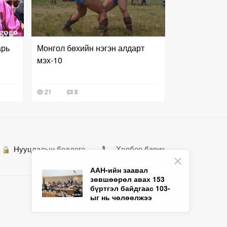
арь
Монгол бөхийн нэгэн алдарт
мэх-10
21
8
Нууцлалын бодлого
Холбоо барих
ААН-ийн заавал
зөвшөөрөл авах 153
бүртгэл байдгаас 103-
ыг нь чөлөөлжээ