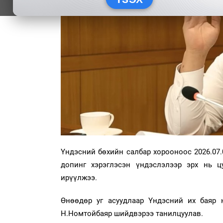
Үндэсний бөхийн салбар хорооноос 2026.07.
допинг хэрэглэсэн үндэслэлээр эрх нь ц
ирүүлжээ.
Өнөөдөр уг асуудлаар Үндэсний их баяр 
Н.Номтойбаяр шийдвэрээ танилцуулав.