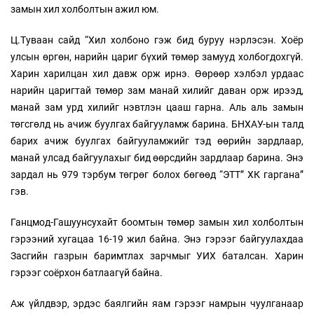
замын хил холболтын ажил юм.
Ц.Туваан сайд “Хил холбоно гэж бид буруу нэрлэсэн. Хоёр
улсын өргөн, нарийн цариг бүхий төмөр замууд холбогдохгүй.
Харин харилцан хил давж орж ирнэ. Өөрөөр хэлбэл урдаас
нарийн царигтай төмөр зам манай хилийг даван орж ирээд,
манай зам урд хилийг нэвтлэн цааш гарна. Аль аль замын
төгсгөлд нь ачиж буулгах байгууламж барина. БНХАУ-ын талд
барих ачиж буулгах байгууламжийг тэд өөрийн зардлаар,
манай улсад байгуулахыг бид өөрсдийн зардлаар барина. Энэ
зардал нь 979 тэрбум төгрөг болох бөгөөд “ЭТТ” ХК гаргана”
гэв.
Ганцмод-Гашуунсухайт боомтын төмөр замын хил холболтын
гэрээний хугацаа 16-19 жил байна. Энэ гэрээг байгуулахдаа
Засгийн газрын баримтлах зарчмыг УИХ баталсан. Харин
гэрээг соёрхон батлаагүй байна.
Аж үйлдвэр, эрдэс баялгийн яам гэрээг намрын чуулганаар