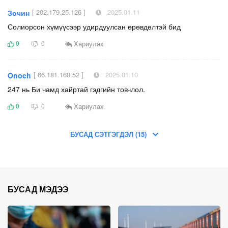
[ 202.179.25.126 ]
2025.01.11
Зочин
Солиорсон хүмүүсээр удирдуулсан өрөвдөлтэй бид
Хариулах
0
0
[ 66.181.160.52 ]
2025.01.10
Onoch
247 нь Би чамд хайртай гэдгийн товчлол.
Хариулах
0
0
БУСАД СЭТГЭГДЭЛ (15)
БУСАД МЭДЭЭ