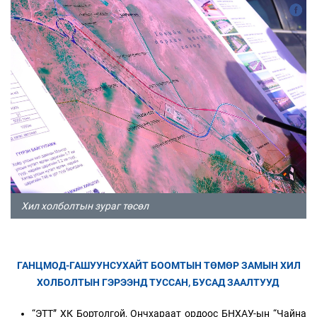
Хил холболтын зураг төсөл
ГАНЦМОД-ГАШУУНСУХАЙТ БООМТЫН ТӨМӨР ЗАМЫН ХИЛ
ХОЛБОЛТЫН ГЭРЭЭНД ТУССАН, БУСАД ЗААЛТУУД
“ЭТТ” ХК Бортолгой, Ончхараат ордоос БНХАУ-ын “Чайна