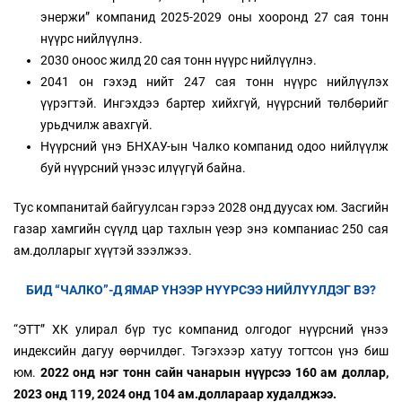
энержи” компанид 2025-2029 оны хооронд 27 сая тонн
нүүрс нийлүүлнэ.
2030 оноос жилд 20 сая тонн нүүрс нийлүүлнэ.
2041 он гэхэд нийт 247 сая тонн нүүрс нийлүүлэх
үүрэгтэй. Ингэхдээ бартер хийхгүй, нүүрсний төлбөрийг
урьдчилж авахгүй.
Нүүрсний үнэ БНХАУ-ын Чалко компанид одоо нийлүүлж
буй нүүрсний үнээс илүүгүй байна.
Тус компанитай байгуулсан гэрээ 2028 онд дуусах юм. Засгийн
газар хамгийн сүүлд цар тахлын үеэр энэ компаниас 250 сая
ам.долларыг хүүтэй зээлжээ.
БИД “ЧАЛКО”-Д ЯМАР ҮНЭЭР НҮҮРСЭЭ НИЙЛҮҮЛДЭГ ВЭ?
“ЭТТ” ХК улирал бүр тус компанид олгодог нүүрсний үнээ
индексийн дагуу өөрчилдөг. Тэгэхээр хатуу тогтсон үнэ биш
юм.
2022 онд нэг тонн сайн чанарын нүүрсээ 160 ам доллар,
2023 онд 119, 2024 онд 104 ам.доллараар худалджээ.