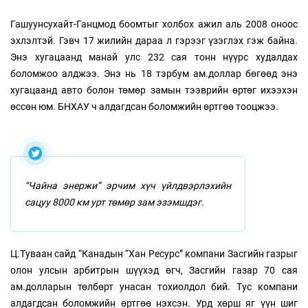
Гашуунсухайт-Ганцмод боомтыг холбох ажил аль 2008 оноос
эхлэлтэй. Гэвч 17 жилийн дараа л гэрээг үзэглэх гэж байна.
Энэ хугацаанд манай улс 232 сая тонн нүүрс худалдах
боломжоо алджээ. Энэ нь 18 тэрбум ам.доллар бөгөөд энэ
хугацаанд авто болон төмөр замын тээврийн өртөг ихээхэн
өссөн юм. БНХАУ ч алдагдсан боломжийн өртгөө тооцжээ.
“Чайна энержи” эрчим хүч үйлдвэрлэхийн
сацуу 8000 км урт төмөр зам эзэмшдэг.
Ц.Туваан сайд “Канадын “Хан Ресурс” компани Засгийн газрыг
олон улсын арбитрын шүүхэд өгч, Засгийн газар 70 сая
ам.долларын төлбөрт унасан тохиолдол бий. Тус компани
алдагдсан боломжийн өртгөө нэхсэн. Урд хөрш яг үүн шиг