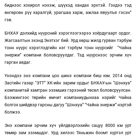
биднээс хохирол нэхэж, шүүхэд хандах эрхтэй. Гэхдээ тэд
өнгөрсөн рүү харалгүй, урагшаа харж, ажлаа явуулъя гэсэн”
гэв.
БНХАУ дэлхийд нүүрсний хэрэглээгээрээ хоёрдугаарт ордог.
Жагсаалтын эхэнд Энэтхэг бий. Урд хөрш жилд гурван тэрбум
тонн нүүрс хэрэглэдгийн нэг тэрбум тонн нүүрсийг “Чайна
энержи” компани боловсруулдаг. Тэд нүүрснээс эрчим хүч
гарган авдаг.
Үнэндээ энэ компани цоо шинэ компани биш юм. 2014 онд
Засгийн газар “ЭТТ” ХК-ийн зарим ордыг БНХАУ-ын “Шэнхуа”
компанитай хамтран эзэмших гэрээний төсөл боловсруулсан.
Бээжингээс төрийн өмчит компаниудынхаа нэрийг Чайна
болгох шийдвэр гарсны дагуу “Шэнхуа” “Чайна энержи” нэртэй
болжээ.
Энэ компани эрчим хүч үйлдвэрлэхийн сацуу 8000 км урт
төмөр зам эзэмшдэг. Урд хилээс Тяньжин боомт хүртэл урт