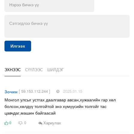
Илгээх
ЭХНЭЭС
СҮҮЛЭЭС
ШИЛДЭГ
[ 59.153.112.244 ]
2025.01.15
Зочин
Монгол улсыг устгах даалгавар авсан,хужаагийн гар хөл
болсон,хөлдүү толгойтой энэ хүмүүсийн толгойг тас
цавчдаг,машин байгаасай
Хариулах
0
0