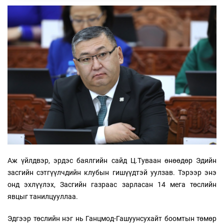
Аж үйлдвэр, эрдэс баялгийн сайд Ц.Туваан өнөөдөр Эдийн
засгийн сэтгүүлчдийн клубын гишүүдтэй уулзав. Тэрээр энэ
онд эхлүүлэх, Засгийн газраас зарласан 14 мега төслийн
явцыг танилцууллаа.
Эдгээр төслийн нэг нь Ганцмод-Гашуунсухайт боомтын төмөр