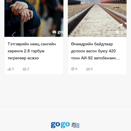
Тэтгэврийн нөөц сангийн
Өнөөдрийн байдлаар
хөрөнгө 2.8 тэрбум
долоон вагон буюу 420
төгрөгөөр өсжээ
тонн АИ-92 автобензин
импортлов
0
2
6
6