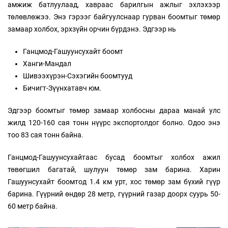
амжиж батлуулаад, хавраас барилгын ажлыг эхлэхээр
төлөвлөжээ. Энэ гэрээг байгуулснаар гурван боомтыг төмөр
замаар холбох, эрхзүйн орчин бүрдэнэ. Эдгээр нь
Ганцмод-Гашуунсухайт боомт
Ханги-Мандал
Шивээхүрэн-Сэхэгийн боомтууд
Бичигт-Зүүнхатавч юм.
Эдгээр боомтыг төмөр замаар холбосны дараа манай улс
жилд 120-160 сая тонн нүүрс экспортолдог болно. Одоо энэ
тоо 83 сая тонн байна.
Ганцмод-Гашуунсухайтаас бусад боомтыг холбох ажил
төвөгшил багатай, шулуун төмөр зам барина. Харин
Гашуунсухайт боомтод 1.4 км урт, хос төмөр зам бүхий гүүр
барина. Гүүрний өндөр 28 метр, гүүрний газар доорх суурь 50-
60 метр байна.