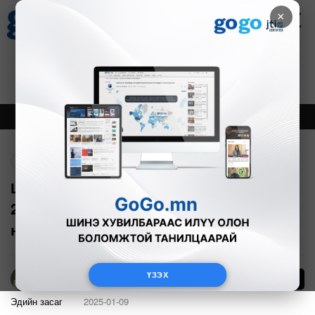
×
Цаг агаар
Зурхай
Валютын ханш
27
8.07
$
3594₮
Онцлох
Шинэ
Тренд
Буцах
Ц.Туваан: “Чайна энержи” компанид
2041 он хүртэл 247 сая тонн коксжсон
нүүрс нийлүүлнэ
ҮЗЭХ
55
Б.Эрдэнэчимэг
Эдийн засаг
2025-01-09