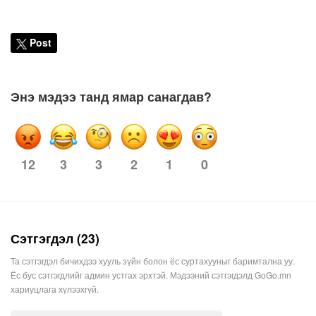
Post
Энэ мэдээ танд ямар санагдав?
12
3
3
2
0
1
Сэтгэгдэл (23)
Та сэтгэгдэл бичихдээ хууль зүйн болон ёс суртахууныг баримтална уу.
Ёс бус сэтгэгдлийг админ устгах эрхтэй. Мэдээний сэтгэгдэлд GoGo.mn
хариуцлага хүлээхгүй.