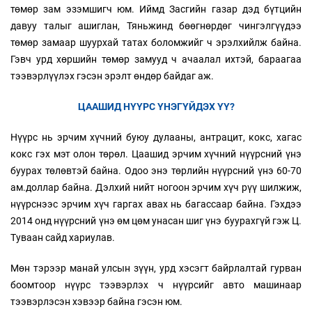
төмөр зам эзэмшигч юм. Иймд Засгийн газар дэд бүтцийн
давуу талыг ашиглан, Тяньжинд бөөгнөрдөг чингэлгүүдээ
төмөр замаар шуурхай татах боломжийг ч эрэлхийлж байна.
Гэвч урд хөршийн төмөр замууд ч ачаалал ихтэй, бараагаа
тээвэрлүүлэх гэсэн эрэлт өндөр байдаг аж.
ЦААШИД НҮҮРС ҮНЭГ
Ү
ЙДЭХ ҮҮ?
Нүүрс нь эрчим хүчний буюу дулааны, антрацит, кокс, хагас
кокс гэх мэт олон төрөл. Цаашид эрчим хүчний нүүрсний үнэ
буурах төлөвтэй байна. Одоо энэ төрлийн нүүрсний үнэ 60-70
ам.доллар байна. Дэлхий нийт ногоон эрчим хүч рүү шилжиж,
нүүрснээс эрчим хүч гаргах авах нь багассаар байна. Гэхдээ
2014 онд нүүрсний үнэ өм цөм унасан шиг үнэ буурахгүй гэж Ц.
Туваан сайд хариулав.
Мөн тэрээр манай улсын зүүн, урд хэсэгт байрлалтай гурван
боомтоор нүүрс тээвэрлэх ч нүүрсийг авто машинаар
тээвэрлэсэн хэвээр байна гэсэн юм.