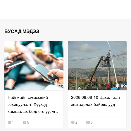
БУСАД МЭДЭЭ
Нийгмийн сүлжээний
2026.08.08-10 Цахилгаан
зохицуулалт: Хүүхэд
хязгаарлах байршлууд
хамгаалах бодлого уу, үг
хэлэх эрхийг хязгаарлах
1
5
2
0
оролдлого уу?