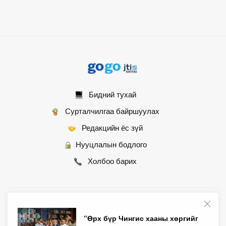
Бидний тухай
Сурталчилгаа байршуулах
Редакцийн ёс зүй
Нууцлалын бодлого
Холбоо барих
© 2007 - 2026 Монгол Контент ХХК • Бүх эрх хуулиар хамгаалагдсан
“Өрх бүр Чингис хааны хөргийг