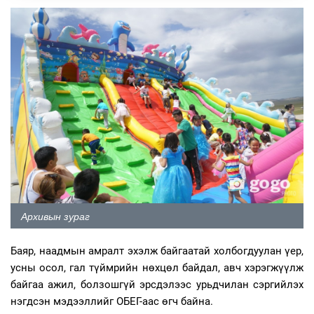
Архивын зураг
Баяр, наадмын амралт эхэлж байгаатай холбогдуулан үер,
усны осол, гал түймрийн нөхцөл байдал, авч хэрэгжүүлж
байгаа ажил, болзошгүй эрсдэлээс урьдчилан сэргийлэх
нэгдсэн мэдээллийг ОБЕГ-аас өгч байна.