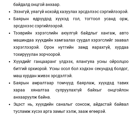
байдалд онцгой анхаар.
Эзэнгүй, уяагүй нохойд хазуулах эрсдэлээс сэргийлээрэй.
Баярын өдрүүдэд хүүхэд гол, тогтоол усанд орж,
эрсдэхээс сэргийлээрэй.
Тээврийн хэрэгслийн аюулгүй байдлыг хангаж, авто
машиндаа хүүхдийн хамгаалах суудал хэрэгслийг заавал
хэрэглээрэй. Орон нутгийн замд яарахгүй, хурдаа
тохирууулан зорчоорой.
Хүүхдийг ганцааранг үлдээх, ялангуяа усны ойролцоо
битгий орхиорой. Усны осол бол хэдхэн секундэд болдог,
маш хурдан живэх эрсдэлтэй.
Баярын амралтаар томчууд баярлаж, хүүхдэд тавих
хараа хяналтаа сулруулахгүй байхыг онцгойлон
анхааруулж байна.
Эцэст нь, хүүхдийн саналыг сонсож, айдастай байвал
тусламж хүсэх арга замыг хэлж, зааж өгөөрэй.