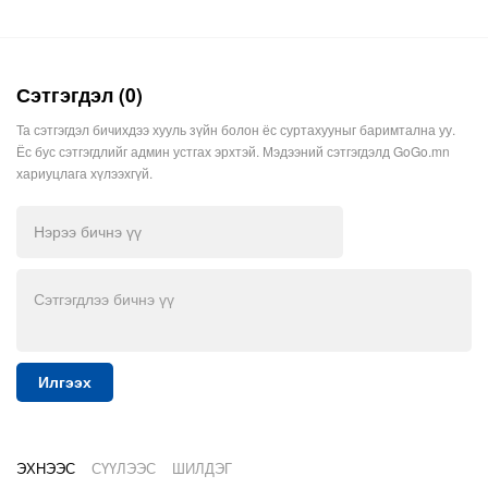
Сэтгэгдэл (0)
Та сэтгэгдэл бичихдээ хууль зүйн болон ёс суртахууныг баримтална уу.
Ёс бус сэтгэгдлийг админ устгах эрхтэй. Мэдээний сэтгэгдэлд GoGo.mn
хариуцлага хүлээхгүй.
Илгээх
ЭХНЭЭС
СҮҮЛЭЭС
ШИЛДЭГ