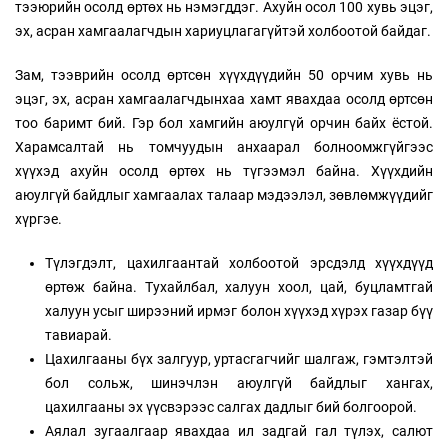
тээюрийн осолд өртөх нь нэмэгддэг. Ахуйн осол 100 хувь эцэг,
эх, асран хамгаалагчдын хариуцлагагүйтэй холбоотой байдаг.
Зам, тээврийн осолд өртсөн хүүхдүүдийн 50 орчим хувь нь
эцэг, эх, асран хамгаалагчдынхаа хамт явахдаа осолд өртсөн
тоо баримт бий. Гэр бол хамгийн аюулгүй орчин байх ёстой.
Харамсалтай нь томчуудын анхаарал болноомжгүйгээс
хүүхэд ахуйн осолд өртөх нь түгээмэл байна. Хүүхдийн
аюулгүй байдлыг хамгаалах талаар мэдээлэл, зөвлөмжүүдийг
хүргэе.
Түлэгдэлт, цахилгаантай холбоотой эрсдэлд хүүхдүүд
өртөж байна. Тухайлбал, халуун хоол, цай, буцламтгай
халуун усыг ширээний ирмэг болон хүүхэд хүрэх газар бүү
тавиарай.
Цахилгааны бүх залгуур, уртасгагчийг шалгаж, гэмтэлтэй
бол сольж, шинэчлэн аюулгүй байдлыг хангах,
цахилгааны эх үүсвэрээс салгах дадлыг бий болгоорой.
Аялал зугаалгаар явахдаа ил задгай гал түлэх, салют