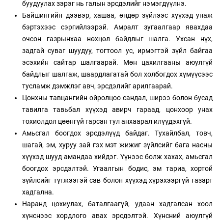
буудуулах зэрэг нь галын эрсдэлийг нэмэгдүүлнэ.
Байшингийн дээвэр, хашаа, өндөр зүйлээс хүүхэд унаж
бэртэхээс сэргийлээрэй. Амралт зугаалгаар явахдаа
очсон газрынхаа нөхцөл байдлыг шалга. Ухсан нүх,
задгай суваг шуудуу, тогтоол ус, ирмэгтэй зүйл байгаа
эсэхийн сайтар шалгаарай. Мөн цахилгааны аюулгүй
байдлыг шалгаж, шаардлагатай бол холбогдох хүмүүсээс
тусламж дэмжлэг авч, эрсдэлийг арилгаарай.
Цонхны тавцангийн ойролцоо сандал, ширээ болон бусад
тавилга тавьбал хүүхэд авирч гараад, цонхоор унах
тохиолдол цөөнгүй гарсан тул анхаарал илүүдэхгүй.
Амьсгал боогдох эрсдэлүүд байдаг. Тухайлбал, товч,
шагай, эм, хуруу зай гэх мэт жижиг зүйлсийг бага насны
хүүхэд шууд амандаа хийдэг. Үүнээс болж хахах, амьсгал
боогдох эрсдэлтэй. Угаалгын бодис, эм тариа, хортой
зүйлсийг түгжээтэй сав болон хүүхэд хүрэхээргүй газарт
хадгална.
Наранд цохиулах, баталгаагүй, удаан хадгалсан хоол
хүнснээс хордлого авах эрсдэлтэй. Хүнсний аюулгүй