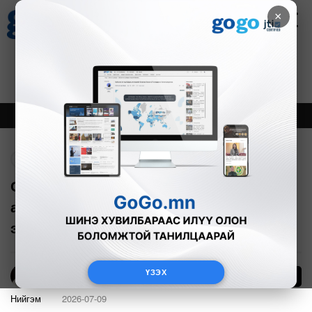
×
Цаг агаар
Зурхай
Валютын ханш
30
8.08
$
3594₮
Онцлох
Шинэ
Тренд
Буцах
СЭРЭМЖЛҮҮЛЭГ: Томчуудын
анхааралгүйгээс хүүхдэд тохиолддог
эрсдэлүүд
ҮЗЭХ
Э.Энхмаа
Нийгэм
2026-07-09