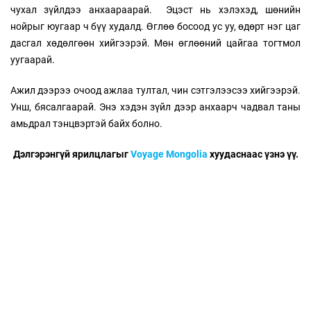
чухал зүйлдээ анхаараарай. Эцэст нь хэлэхэд, шөнийн
нойрыг юугаар ч бүү худалд. Өглөө босоод ус уу, өдөрт нэг цаг
дасгал хөдөлгөөн хийгээрэй. Мөн өглөөний цайгаа тогтмол
уугаарай.
Ажил дээрээ очоод ажлаа тултал, чин сэтгэлээсээ хийгээрэй.
Унш, бясалгаарай. Энэ хэдэн зүйл дээр анхаарч чадвал таны
амьдрал тэнцвэртэй байх болно.
Дэлгэрэнгүй ярилцлагыг
Voyage Mongolia
хуудаснаас үзнэ үү.