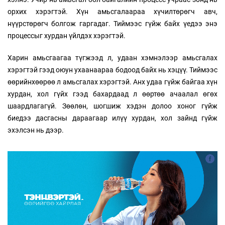
орхих хэрэгтэй. Хүн амьсгалаараа хүчилтөрөгч авч,
нүүрстөрөгч болгож гаргадаг. Тиймээс гүйж байх үедээ энэ
процессыг хурдан үйлдэх хэрэгтэй.
Харин амьсгаагаа түгжээд л, удаан хэмнэлээр амьсгалах
хэрэгтэй гээд оюун ухаанаараа бодоод байх нь хэцүү. Тиймээс
өөрийнхөөрөө л амьсгалах хэрэгтэй. Анх удаа гүйж байгаа хүн
хурдан, хол гүйх гээд бахардаад л өөртөө ачаалал өгөх
шаардлагагүй. Зөөлөн, шогшиж хэдэн долоо хоног гүйж
биедээ дасгасны дараагаар илүү хурдан, хол зайнд гүйж
эхэлсэн нь дээр.