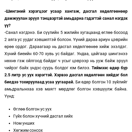
-Шингэний хэрэгцээг усаар хангаж, дасгал хөдөлгөөнөөр
дамжуулан эрүүл тэнцвэртэй амьдарна гэдэгтэй санал нэгдэх
үү?
-Санал нэгдэнэ. Би сүүлийн 5 жилийн хугацаанд өглөө босоод
2 аяга ус уудаг хэвшилтэй болсон. Үүний дараа ариун цэврийн
өрөө ордог. Дараагаар нь дасгал хөдөлгөөнөө хийж эхэлдэг.
Хүний биеийн 60-70 хувь ус байдаг. Ундаа, цайгаар шингэнээ
нөхнө гэж ойлгоод байдаг ч усыг цэврээр нь ууж байж эрүүл
чийрэг байх үндэс суурь болдог юм билээ.
Тиймээс өдөр бүр
2.5 литр ус уух хэрэгтэй. Хэрвээ дасгал хөдөлгөөн хийдэг бол
биедээ тохируулаад усаа уугаарай.
Би өдөр болгон 10 зүйлийг
амьдралынхаа хэв маягт мөрдлөг болгон хэвшүүлж байна.
Үүнд:
Өглөө болгон ус уух
Гүйх болон хүчний дасгал хийх
Ном унших
Хөгжим сонсох