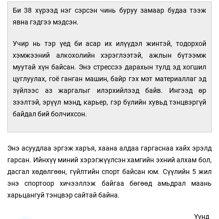
Би 38 хүрээд нэг сэрсэн чинь буруу замаар будаа тээж
явна гэдгээ мэдсэн.
Учир нь тэр үед би асар их илүүдэл жинтэй, тодорхой
хэмжээний алкохолийн хэрэглээтэй, ажлын бүтээмж
муутай хүн байсан. Энэ стрессээ дарахын тулд эд хогшил
цуглуулах, гоё ганган машин, байр гэх мэт материаллаг эд
зүйлээс аз жаргалыг илэрхийлээд байв. Ингээд өр
зээлтэй, эрүүл мэнд, карьер, гэр бүлийн хувьд тэнцвэргүй
байдал бий болчихсон.
Энэ асуудлаа эргэж харъя, хаана алдаа гаргаснаа хайх эрэлд
гарсан. Ийнхүү миний хэрэгжүүлсэн хамгийн эхний алхам бол,
дасгал хөдөлгөөн, гүйлтийн спорт байсан юм. Сүүлийн 5 жил
энэ спортоор хичээллэж байгаа бөгөөд амьдрал маань
харьцангуй тэнцвэр сайтай байна.
Үүнд