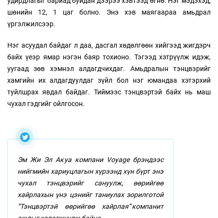
удирдлагыг бариад буйдан дээрээ хэвтээд өгнө. Нэг мэдэхэд,
шөнийн 12, 1 цаг болно. Энэ хэв маягаараа амьдрал
үргэлжилсээр.
Нэг асуудал байдаг л даа, дасгал хөдөлгөөн хийгээд жигдэрч
байх үеэр ямар нэгэн баяр тохионо. Тэгээд хэтрүүлж идэж,
уугаад зөв хэмнэл алдагдчихдаг. Амьдралын тэнцвэрийг
хамгийн их алдагдуулдаг зүйл бол нэг юмандаа хэтэрхий
туйлшрах явдал байдаг. Тиймээс тэнцвэртэй байх нь маш
чухал гэдгийг ойлгосон.
Эм Жи Эл Акуа компани Voyage брэндээс
нийгмийн хариуцлагын хүрээнд хүн бүрт энэ
чухал тэнцвэрийг сануулж, өөрийгөө
хайрлахын үнэ цэнийг таниулах зорилготой
“Тэнцвэртэй өөрийгөө хайрлая” компанит