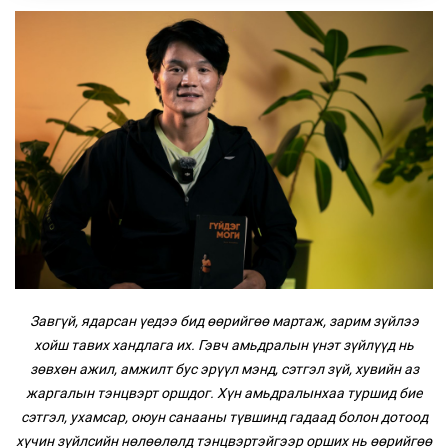
Завгүй, ядарсан үедээ бид өөрийгөө мартаж, зарим зүйлээ
хойш тавих хандлага их. Гэвч амьдралын үнэт зүйлүүд нь
зөвхөн ажил, амжилт бус эрүүл мэнд, сэтгэл зүй, хувийн аз
жаргалын тэнцвэрт оршдог. Хүн амьдралынхаа туршид бие
сэтгэл, ухамсар, оюун санааны түвшинд гадаад болон дотоод
хүчин зүйлсийн нөлөөлөлд тэнцвэртэйгээр орших нь өөрийгөө