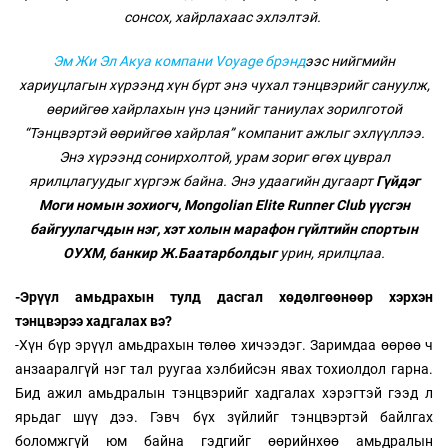
сонсох, хайрлахаас эхлэлтэй.
Эм Жи Эл Акуа компани Voyage брэнд
ээс нийгмийн
хариуцлагын хүрээнд хүн бүрт энэ чухал тэнцвэрийг сануулж,
өөрийгөө хайрлахын үнэ цэнийг таниулах зорилготой
“Тэнцвэртэй өөрийгөө хайрлая” компанит ажлыг эхлүүллээ.
Энэ хүрээнд сонирхолтой, урам зориг өгөх цуврал
ярилцлагуудыг хүргэж байна. Энэ удаагийн дугаарт
Гүйдэг
Моги номын зохиогч, Mongolian Elite Runner Club үүсгэн
байгуулагчдын нэг, хэт холын марафон гүйлтийн спортын
ОУХМ, банкир Ж.Баатарболдыг
урин, ярилцлаа.
-Эрүүл амьдрахын тулд дасгал хөдөлгөөнөөр хэрхэн
тэнцвэрээ хадгалах вэ?
-Хүн бүр эрүүл амьдрахын төлөө хичээдэг. Заримдаа өөрөө ч
анзааралгүй нэг тал руугаа хэлбийсэн явах тохиолдол гарна.
Бид ажил амьдралын тэнцвэрийг хадгалах хэрэгтэй гээд л
ярьдаг шүү дээ. Гэвч бүх зүйлийг тэнцвэртэй байлгах
боломжгүй юм байна гэдгийг өөрийнхөө амьдралын