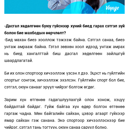
-Дасгал хөдөлгөөн буюу гүйснээр хүний биед гарах сэтгэл зүй
болон бие махбодын өөрчлөлт?
-Бид махан биеэ хооллож тэжээж байна. Сэтгэл санаа, биеэ
унтаж амрааж байна. Гэтэл зөвхөн хоол идээд, унтаж амрах
нь биед хангалттай биш дасгал хөдөлгөөн зайлшгүй
шаардлагатай.
Би их олон спортоор хичээллэж үзсэн л дээ. Эцэст нь гүйлтийн
спортыг сонгож, хичээллэж эхэлсэн. Гүйлтийн спорт бол бие,
сэтгэл, оюун санааг эрүүл чийрэг болгож өгдөг.
Зарим хүн өтгөнөө гадагшлуулахгүй олон хонож, хэцүү
байдалтай байдаг. Гүйж байгаа хүн өдөр болгон өтгөнөө
гаргаж чадна. Мөн байгалийн сайхан, цэвэр агаарт гүйхээр
ямар сайхан гэж санана. Энэ спортоор хичээллэснээр бие
чийрэг, сэтгэл тань тогтуун, оюун санаа саруул болно.