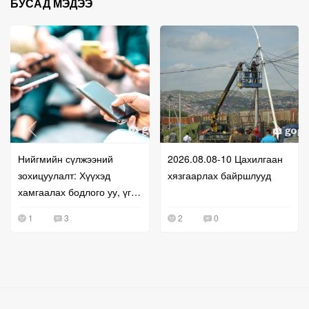
БУСАД МЭДЭЭ
Нийгмийн сүлжээний
2026.08.08-10 Цахилгаан
зохицуулалт: Хүүхэд
хязгаарлах байршлууд
хамгаалах бодлого уу, үг
хэлэх эрхийг хязгаарлах
1
3
2
0
оролдлого уу?