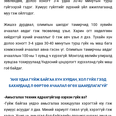
зөвлөхдөө, долоо хоногт 3-4 удаа 30-40 минутын турш
гүйгээрэй гэдэг. Хүмүүс гүйлтийг зүрхний үйл ажиллагаанд
муу гэж ойлгодог.
Жишээ дурдвал, олимпын шилдэг тамирчид 100 хувийн
ачаалал авдаг гэж төсөөлөөд үзье. Харин огт хөдөлгөөн
хийдэггүй хүний ачааллыг 0 гэж авч үзье л дээ. Тухайн хүн
долоо хоногт 3-4 удаа 30-40 минутын турш гүйх нь маш бага
хэмжээний ачаалал авна гэсэн үг. Олимпын тамирчны авдаг
ачааллын 100-ны 1 хувьд ч хүрэхгүй. Монголд өвлийн улиралд
хувцсаа тохируулаад Үндэсний цэцэрлэгт хүрээлэнд гүйх маш
гоё байдаг.
"АНХ УДАА ГҮЙЖ БАЙГАА ХҮН ХУРДАН, ХОЛ ГҮЙХ ГЭЭД
БАХАРДААД Л ӨӨРТӨӨ АЧААЛАЛ ӨГӨХ ШААРДЛАГАГҮЙ"
-Амьсгалах техник ядрахгүйгээр хэрхэн гүйх вэ?
-Гүйж байгаа үедээ амьсгалаа зохицуулах хэрэгтэй юу гэж
хүмүүс асуудаг л даа. Миний хариулт гэвэл үгүй, хэрэггүй гэж
хэлнэ. Учир нь амьсгал бол байгалийн процесс учраас зөнд нь