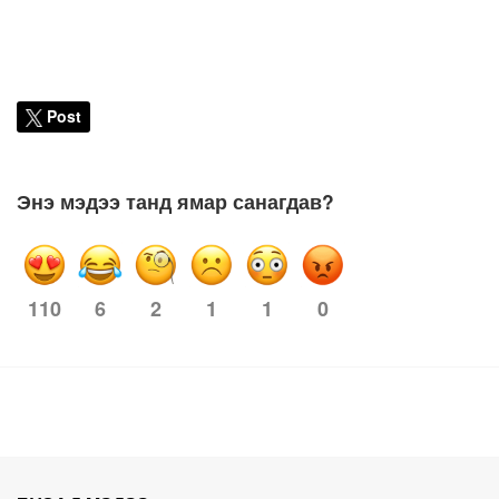
Post
Энэ мэдээ танд ямар санагдав?
6
2
1
1
0
110