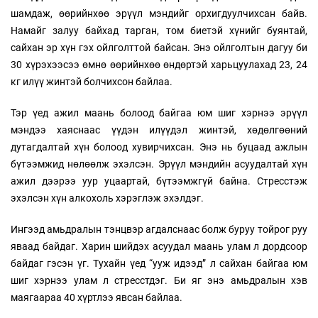
шамдаж, өөрийнхөө эрүүл мэндийг орхигдуулчихсан байв.
Намайг залуу байхад тарган, том биетэй хүнийг буянтай,
сайхан эр хүн гэх ойлголттой байсан. Энэ ойлголтын дагуу би
30 хүрэхээсээ өмнө өөрийнхөө өндөртэй харьцуулахад 23, 24
кг илүү жинтэй болчихсон байлаа.
Тэр үед ажил маань болоод байгаа юм шиг хэрнээ эрүүл
мэндээ хаяснаас үүдэн илүүдэл жинтэй, хөдөлгөөний
дутагдалтай хүн болоод хувирчихсан. Энэ нь буцаад ажлын
бүтээмжид нөлөөлж эхэлсэн. Эрүүл мэндийн асуудалтай хүн
ажил дээрээ уур уцаартай, бүтээмжгүй байна. Стресстэж
эхэлсэн хүн алкохоль хэрэглэж эхэлдэг.
Ингээд амьдралын тэнцвэр агдалснаас болж буруу тойрог руу
яваад байдаг. Харин шийдэх асуудал маань улам л дордсоор
байдаг гэсэн үг. Тухайн үед “ууж идээд” л сайхан байгаа юм
шиг хэрнээ улам л стресстдэг. Би яг энэ амьдралын хэв
маягаараа 40 хүртлээ явсан байлаа.