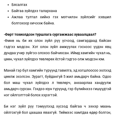
Бясалгах
Байгаа зүйлдээ талархана
Ажлаа тултал хийнэ гэх мэтчилэн зүйлсийг хэвшил
болгохоор хичээж байна.
-Өөрт тохиолдсон туршлага сургамжаас хуваалцвал?
-Өмнө нь би их олон зүйл рүү үсчээд, самгардаад байсан
гэдгээ мэдсэн. Хэт олон зүйл амжуулах гэснээс үүдэн явц
дундаа учир зүйгээ олохоо байчихсан. Иймд хамгийн чухал нь,
цөөн, чухал зүйлдээ төвлөрөх ёстой гэдгээ олж мэдсэн юм.
Манай гэр бүл хамгийн түрүүнд тавилга, эд хогшлоосоо эхлээд
цөөлж эхэлсэн. Зурагт, буйдангүй 5 жил амьдарч байна. Одоо
бол маш чухал зүйлдээ л төвлөрч, анхаарлаа хандуулж
амьдарч сурсан. Гэхдээ юун түрүүнд, гэр бүлийнхээ гишүүдтэй
нэг ойлголттой болох хэрэгтэй.
Би нэг зүйл рүү тэмүүлээд хүсээд байгаа ч эхнэр маань
ойлгохгүй бол цаашаа явахгүй. Тиймээс хамтдаа өдөр болгон,