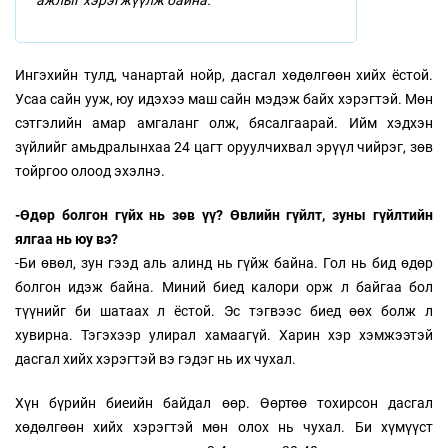
ажлыг хэрэгжүүлж байна.
Ингэхийн тулд, чанартай нойр, дасгал хөдөлгөөн хийх ёстой.
Усаа сайн ууж, юу идэхээ маш сайн мэдэж байх хэрэгтэй. Мөн
сэтгэлийн амар амгаланг олж, бясалгаарай. Ийм хэдхэн
зүйлийг амьдралынхаа 24 цагт оруулчихвал эрүүл чийрэг, зөв
тойргоо олоод эхэлнэ.
-Өдөр болгон гүйх нь зөв үү? Өвлийн гүйлт, зуны гүйлтийн
ялгаа нь юу вэ?
-Би өвөл, зун гээд аль алинд нь гүйж байна. Гол нь бид өдөр
болгон идэж байна. Миний биед калори орж л байгаа бол
түүнийг би шатаах л ёстой. Эс тэгвээс биед өөх болж л
хувирна. Тэгэхээр улирал хамаагүй. Харин хэр хэмжээтэй
дасгал хийх хэрэгтэй вэ гэдэг нь их чухал.
Хүн бүрийн биеийн байдал өөр. Өөртөө тохирсон дасгал
хөдөлгөөн хийх хэрэгтэй мөн олох нь чухал. Би хүмүүст