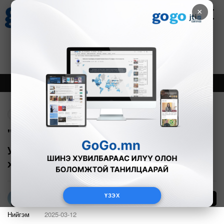
×
Цаг агаар
Зурхай
Валютын ханш
30
8.08
$
3594₮
Онцлох
Шинэ
Тренд
Буцах
"Илүүдэл жинтэй, согтууруулах
ундааны хэрэглээтэй, бүтээмж муутай
хүн болж хувирснаа мэдсэн"
ҮЗЭХ
855
Л.Амарцэцэг
Нийгэм
2025-03-12