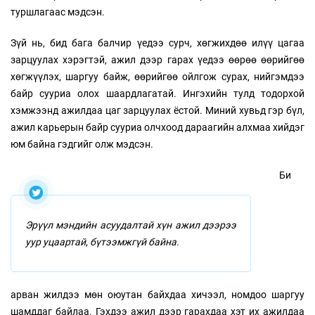
туршлагаас мэдсэн.
Зүй нь, бид бага балчир үедээ сурч, хөгжихдөө илүү цагаа
зарцуулах хэрэгтэй, ажил дээр гарах үедээ өөрөө өөрийгөө
хөгжүүлэх, шаргуу байж, өөрийгөө ойлгож сурах, нийгэмдээ
байр сууриа олох шаардлагатай. Ингэхийн тулд тодорхой
хэмжээнд ажилдаа цаг зарцуулах ёстой. Миний хувьд гэр бүл,
ажил карьерын байр сууриа олчхоод дараагийн алхмаа хийдэг
юм байна гэдгийг олж мэдсэн.
Би
Эрүүл мэндийн асуудалтай хүн ажил дээрээ
уур уцаартай, бүтээмжгүй байна.
арван жилдээ мөн оюутан байхдаа хичээл, номдоо шаргуу
шамддаг байлаа. Гэхдээ ажил дээр гарахдаа хэт их ажилдаа