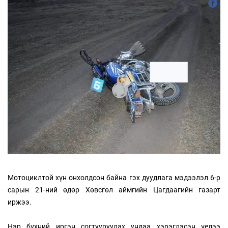
Мотоциклтой хүн онхолдсон байна гэх дуудлага мэдээлэл 6-р
сарын 21-ний өдөр Хөвсгөл аймгийн Цагдаагийн газарт
иржээ.
Нэр бүхний иргэн согтууруулах ундаа хэрэглэсэн үедээ