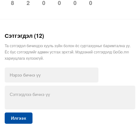
8
2
0
0
0
0
Сэтгэгдэл (12)
Та сэтгэгдэл бичихдээ хууль зүйн болон ёс суртахууныг баримтална уу.
Ёс бус сэтгэгдлийг админ устгах эрхтэй. Мэдээний сэтгэгдэлд GoGo.mn
хариуцлага хүлээхгүй.
Илгээх