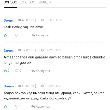
ЭХНЭЭС
СҮҮЛЭЭС
ШИЛДЭГ
[ 10.42.0.127 ]
2025.06.30
Зочин
kask zvvhiig yaj urialahve
Хариулах
0
0
[ 10.42.0.185 ]
2025.06.30
Зочин
Aimaar changa duu gargaad davhiad baisan omhii hulgaichuudiig
tenger nergee biz
Хариулах
0
0
[ 10.42.0.185 ]
2025.06.30
Зочин
Хөдөө байгаа хэд нь эсэн мэнд амьдраад, харин хотод байгаа
хөдөөнийхөн нь үхээд байж болохгүй юу?
Хариулах
0
0