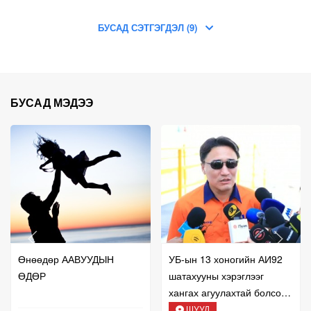
БУСАД СЭТГЭГДЭЛ (9)
БУСАД МЭДЭЭ
Өнөөдөр ААВУУДЫН
УБ-ын 13 хоногийн АИ92
ӨДӨР
шатахууны хэрэглээг
хангах агуулахтай болсон
талаар мэдээлж байна
ШУУД