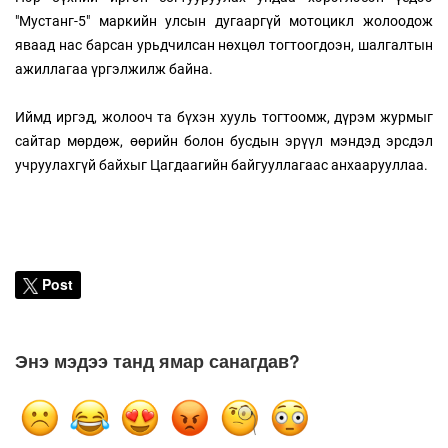
"Мустанг-5" маркийн улсын дугааргүй мотоцикл жолоодож
яваад нас барсан урьдчилсан нөхцөл тогтоогдоэн, шалгалтын
ажиллагаа үргэлжилж байна.
Иймд иргэд, жолооч та бүхэн хууль тогтоомж, дүрэм журмыг
сайтар мөрдөж, өөрийн болон бусдын эрүүл мэндэд эрсдэл
учруулахгүй байхыг Цагдаагийн байгууллагаас анхаарууллаа.
Post
Энэ мэдээ танд ямар санагдав?