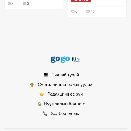
4
2
6
10
Бидний тухай
Сурталчилгаа байршуулах
Редакцийн ёс зүй
Нууцлалын бодлого
Холбоо барих