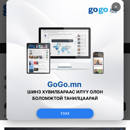
×
Цаг агаар
Зурхай
Валютын ханш
30
8.08
$
3594₮
Онцлох
Шинэ
Тренд
Буцах
Согтуугаар мотоцикл жолоодон амиа
алджээ
44
Э.Энхмаа
ҮЗЭХ
Нийгэм
2025-06-29