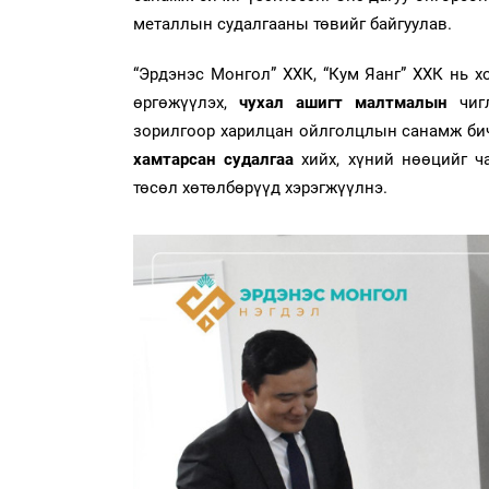
металлын судалгааны төвийг байгуулав.
“Эрдэнэс Монгол” ХХК, “Кум Яанг” ХХК нь х
өргөжүүлэх,
чухал ашигт малтмалын
чиг
зорилгоор харилцан ойлголцлын санамж бич
хамтарсан судалгаа
хийх, хүний нөөцийг ча
төсөл хөтөлбөрүүд хэрэгжүүлнэ.