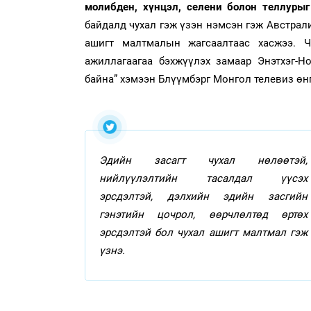
молибден, хүнцэл, селени болон теллурыг
байдалд чухал гэж үзэн нэмсэн гэж Австрал
ашигт малтмалын жагсаалтаас хасжээ. 
ажиллагаагаа бэхжүүлэх замаар Энэтхэг-Н
байна” хэмээн Блүүмбэрг Монгол телевиз өн
Эдийн засагт чухал нөлөөтэй,
нийлүүлэлтийн тасалдал үүсэх
эрсдэлтэй, дэлхийн эдийн засгийн
гэнэтийн цочрол, өөрчлөлтөд өртөх
эрсдэлтэй бол чухал ашигт малтмал гэж
үзнэ.