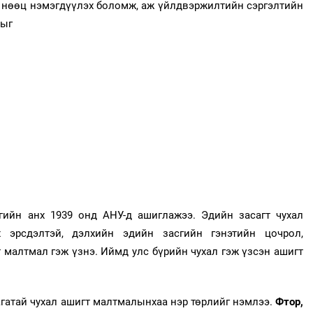
а, нөөц нэмэгдүүлэх боломж, аж үйлдвэржилтийн сэргэлтийн
дыг
гийн анх 1939 онд АНУ-д ашиглажээ. Эдийн засагт чухал
х эрсдэлтэй, дэлхийн эдийн засгийн гэнэтийн цочрол,
 малтмал гэж үзнэ. Иймд улс бүрийн чухал гэж үзсэн ашигт
гатай чухал ашигт малтмалынхаа нэр төрлийг нэмлээ.
Фтор,