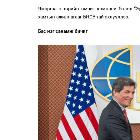
Ямартаа ч төрийн өмчит компани болох “Э
хамтын ажиллагааг БНСУ-тай эхлүүллээ.
Бас нэг санамж бичиг