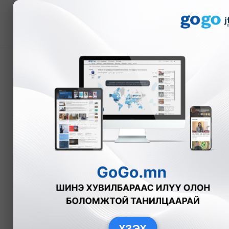
Мэдээ
Монгол дахин “моодон
Б.Эрдэнэчимэг
Эдийн засаг
2
ҮЗЭХ