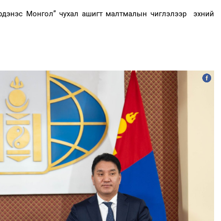
рдэнэс Монгол” чухал ашигт малтмалын чиглэлээр эхний