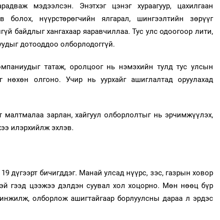
адваж мэдээлсэн. Энэтхэг цэнэг хураагуур, цахилгаан
 болох, нүүрстөрөгчийн ялгарал, шингээлтийн зөрүүг
үй байдлыг хангахаар яаравчиллаа. Тус улс одоогоор лити,
луудыг дотооддоо олборлодоггүй.
мпаниудыг татаж, оролцоог нь нэмэхийн тулд тус улсын
г нөхөн олгоно. Учир нь уурхайг ашиглалтад оруулахад
т малтмалаа зарлан, хайгуул олборлолтыг нь эрчимжүүлэх,
хээ илэрхийлж эхлэв.
19 дүгээрт бичигддэг. Манай улсад нүүрс, зэс, газрын ховор
эй гээд цээжээ дэлдэн суувал хол хоцорно. Мөн нөөц бүр
шинжилж, олборлож ашигтайгаар борлуулсны дараа л эрдэс