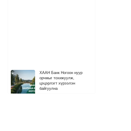
ХААН Банк Ногоон нуур
орчмыг тохижуулж,
цэцэрлэгт хүрээлэн
байгуулна
4
1 цагийн өмнө
"Тарвас хураах ажилд явна"
гэж гэрээсээ гараад сураггүй
болсон 10 настай охиныг
хайж байна
9
7
1 цагийн өмнө