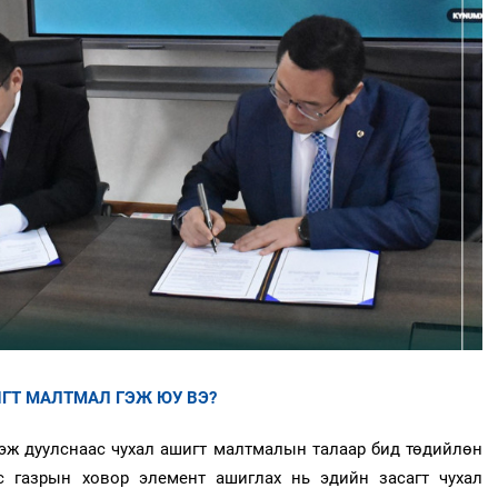
ГТ МАЛТМАЛ ГЭЖ ЮУ ВЭ?
гэж дуулснаас чухал ашигт малтмалын талаар бид төдийлөн
с газрын ховор элемент ашиглах нь эдийн засагт чухал