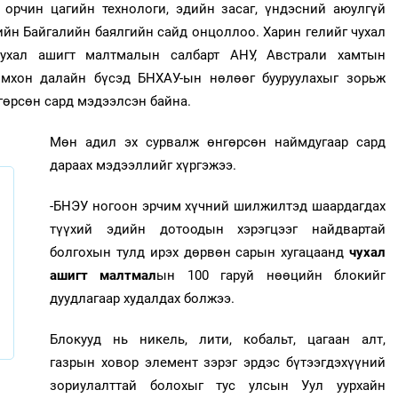
орчин цагийн технологи, эдийн засаг, үндэсний аюулгүй
ийн Байгалийн баялгийн сайд онцоллоо. Харин гелийг чухал
Чухал ашигт малтмалын салбарт АНУ, Австрали хамтын
омхон далайн бүсэд БНХАУ-ын нөлөөг бууруулахыг зорьж
гөрсөн сард мэдээлсэн байна.
Мөн адил эх сурвалж өнгөрсөн наймдугаар сард
дараах мэдээллийг хүргэжээ.
-БНЭУ ногоон эрчим хүчний шилжилтэд шаардагдах
түүхий эдийн дотоодын хэрэгцээг найдвартай
болгохын тулд ирэх дөрвөн сарын хугацаанд
чухал
ашигт малтмал
ын 100 гаруй нөөцийн блокийг
дуудлагаар худалдах болжээ.
Блокууд нь никель, лити, кобальт, цагаан алт,
газрын ховор элемент зэрэг эрдэс бүтээгдэхүүний
зориулалттай болохыг тус улсын Уул уурхайн