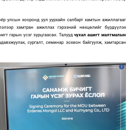
оёр улсын хооронд уул уурхайн салбарт хамтын ажиллагааг
лэлээр хамтран ажиллах гэрээний нөхцөлийг бүрдүүлэх
игт гарын үсэг зурцгаасан. Талууд
чухал ашигт малтмалын
давхжуулах, сургалт, семинар зохион байгуулж, хамтарсан