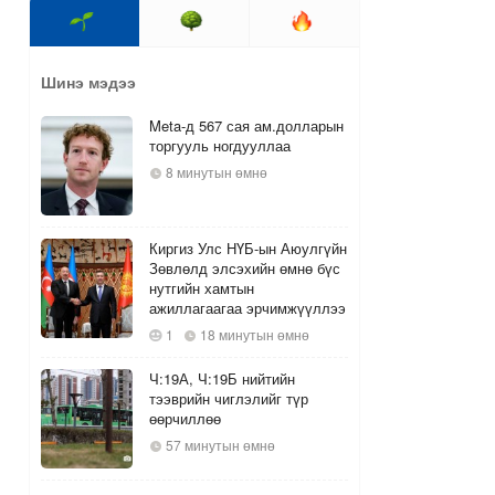
Шинэ мэдээ
Meta-д 567 сая ам.долларын
торгууль ногдууллаа
8 минутын өмнө
Киргиз Улс НҮБ-ын Аюулгүйн
Зөвлөлд элсэхийн өмнө бүс
нутгийн хамтын
ажиллагаагаа эрчимжүүллээ
1
18 минутын өмнө
Ч:19А, Ч:19Б нийтийн
тээврийн чиглэлийг түр
өөрчиллөө
57 минутын өмнө