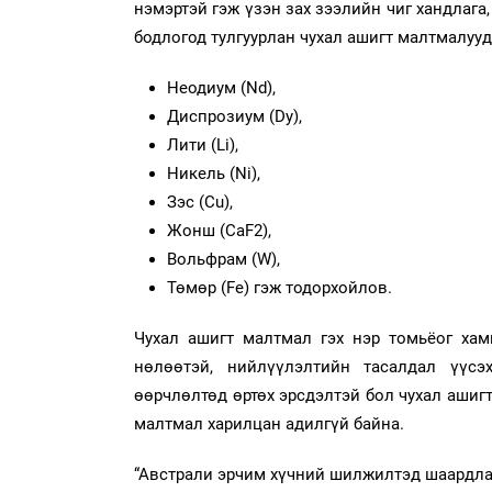
нэмэртэй гэж үзэн зах зээлийн чиг хандлаг
бодлогод тулгуурлан чухал ашигт малтмалуу
Неодиум (Nd),
Диспрозиум (Dy),
Лити (Li),
Никель (Ni),
Зэс (Cu),
Жонш (CaF2),
Вольфрам (W),
Төмөр (Fe) гэж тодорхойлов.
Чухал ашигт малтмал гэх нэр томьёог хам
нөлөөтэй, нийлүүлэлтийн тасалдал үүсэ
өөрчлөлтөд өртөх эрсдэлтэй бол чухал ашигт
малтмал харилцан адилгүй байна.
“Австрали эрчим хүчний шилжилтэд шаардла