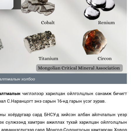
малтмалын холбоо
малтмалын
чиглэлээр харилцан ойлголцлын санамж бичигт
ал С.Наранцогт энэ сарын 16-нд гарын үсэг зурав.
ны хоёрдугаар сард БНСУ-д хийсэн албан айлчлалын үеэр
эх сүлжээнд хамтран ажиллах тухай харилцан ойлголцлын
н арваннэгдүгээр сард Монгол-Солонгосын хамтарсан Ховор