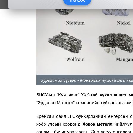
Зургийн эх үүсвэр - Монголын чухал ашигт 
БНСУ-ын “Кум яанг” ХХК-тай
чухал ашигт 
“Эрдэнэс Монгол” компанийн гүйцэтгэх захир
Ерөнхий сайд Л.Оюун-Эрдэнийн өнгөрсөн о
хоёр улсын хооронд
Ховор металл
нийлүүл
санамж бичиг үзэглэсэн. Энэ дагуу өнгөрсө