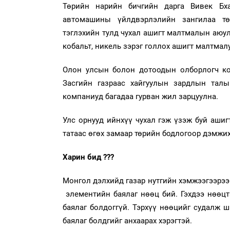
Төрийн нарийн бичгийн дарга Вивек Бхар
автомашины үйлдвэрлэлийн зангилаа төв
тэглэхийн тулд чухал ашигт малтмалын аюулг
кобальт, никель зэрэг голлох ашигт малтма
Олон улсын болон дотоодын олборлогч ко
Засгийн газраас хайгуулын зардлын талы
компаниуд багадаа гурван жил зарцуулна.
Улс орнууд ийнхүү чухал гэж үзэж буй ашиг
татаас өгөх замаар төрийн бодлогоор дэмжи
Харин бид ???
Монгол дэлхийд газар нутгийн хэмжээгээрээ 
элементийн баялаг нөөц бий. Гэхдээ нөөцт
баялаг болдоггүй. Тэрхүү нөөцийг судалж 
баялаг болдгийг анхаарах хэрэгтэй.