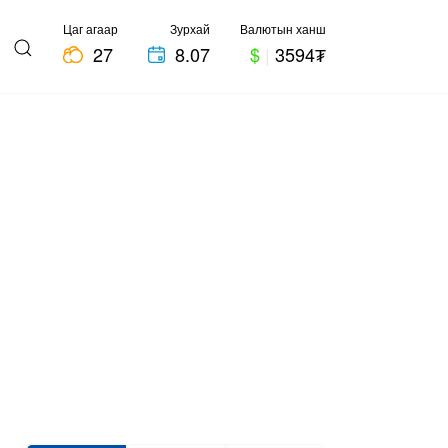
Цаг агаар
Зурхай
Валютын ханш
27
8.07
$
|
3594₮