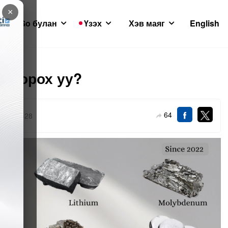
×
GoGo булан
Үзэх
Хэв маяг
English
д” орох уу?
64
024-01-28