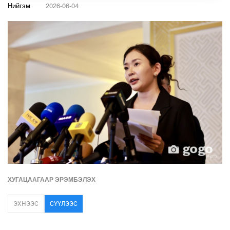
Нийгэм
2026-06-04
ХУГАЦААГААР ЭРЭМБЭЛЭХ
ЭХНЭЭС
СҮҮЛЭЭС