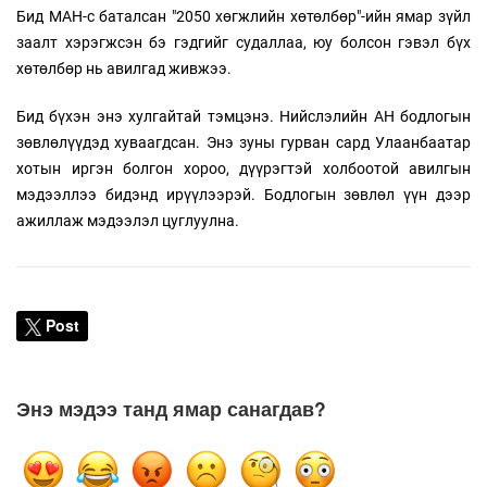
Бид МАН-с баталсан "2050 хөгжлийн хөтөлбөр"-ийн ямар зүйл
заалт хэрэгжсэн бэ гэдгийг судаллаа, юу болсон гэвэл бүх
хөтөлбөр нь авилгад живжээ.
Бид бүхэн энэ хулгайтай тэмцэнэ. Нийслэлийн АН бодлогын
зөвлөлүүдэд хуваагдсан. Энэ зуны гурван сард Улаанбаатар
хотын иргэн болгон хороо, дүүрэгтэй холбоотой авилгын
мэдээллээ бидэнд ирүүлээрэй. Бодлогын зөвлөл үүн дээр
ажиллаж мэдээлэл цуглуулна.
Post
Энэ мэдээ танд ямар санагдав?