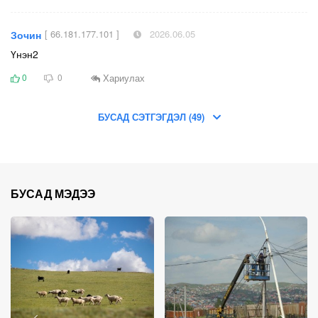
[ 66.181.177.101 ]
2026.06.05
Зочин
Үнэн2
Хариулах
0
0
БУСАД СЭТГЭГДЭЛ (49)
БУСАД МЭДЭЭ