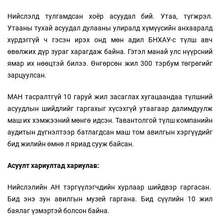
Нийслэлд тулгамдсан хоёр асуудал бий. Утаа, түгжрэл.
Утааны тухай асуудал дулааны улиралд хүмүүсийн анхааралд
хүрдэггүй ч гэсэн ирэх онд мөн адил БНХАУ-с түлш авч
өвөлжих дүр зураг харагдаж байна. Гэтэл манай улс нүүрсний
ямар их нөөцтэй билээ. Өнгөрсөн жил 300 тэрбум төгрөгийг
зарцуулсан.
МАН тасралтгүй 10 гаруй жил засаглах хугацаандаа түлшний
асуудлын шийдлийг гаргахыг хүсэхгүй утаагаар далимдуулж
маш их хэмжээний мөнгө идсэн. Тавантолгой түлш компанийн
аудитын дүгнэлтээр батлагдсан маш том авилгын хэргүүдийг
бид жилийн өмнө л яриад сууж байсан.
Асуулт хариултад хариулав:
Нийслэлийн АН тэргүүлэгчдийн хурлаар шийдвэр гаргасан.
Бид энэ зун авилгын музей гаргана. Бид сүүлийн 10 жил
баялаг үзмэртэй болсон байна.