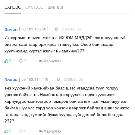
ЭХНЭЭС
СҮҮЛЭЭС
ШИЛДЭГ
[ 66.181.186.50 ]
2026.06.06
Зочин
Их хурлын гишүүн гэхээр л ИХ ЮМ МЭДДЭГ гэж андуураагүй
биз жагсаалтаар орж ирсэн гишүүнээ. Одоо байчихаад
хуулинханд хүртэл ажлыг нь заахнуу???
Хариулах
0
0
[ 59.153.114.119 ]
2026.06.05
Зочин
энэ хүүхэний хауснийхаа баас шээс угаадсаа туул голруу
урсгаж байхыг нь Нямбаатар илрүүлсэн гэдэг түүниихээ
хариунд хонзонтойгоор тэмцээд байгаа юм гэж түмэн шуугиж
байгаа шүү улс төрд хор хонзон өвөрлөж байгаад ашиг хонжоо
гаргадаг ард түмнийг бужигнуулдаг үйлдэлтэй болж бна даа
????
Хариулах
0
0