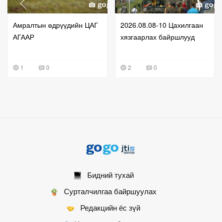
Амралтын өдрүүдийн ЦАГ
2026.08.08-10 Цахилгаан
АГААР
хязгаарлах байршлууд
1
0
2
0
Бидний тухай
Сурталчилгаа байршуулах
Редакцийн ёс зүй