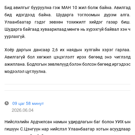
Бид авилгыг бууруулна гэж МАН 10 жил болж байна. Авилгад
бид идэгдээд байна. Шударга тоглоомын дүрэм алга.
Улаанбаатар гэдэг зөвхөн тохижилт хийдэг газар биш.
Шударга байгаад хуваарилаад мөнгө нь хүрэхгүй байвал хэн ч
уурлахгүй.
Хоёр даргын дансаар 2,6 их наядын хулгайн хэрэг гарлаа.
Авилгагүй бол хөгжил цэцэглэлт ирэх бөгөөд энэ чиглэлд
ажиллана. Бодлогын зөвлөлүүд бэлэн болсон бөгөөд иргэдээс
мэдээлэл цуглуулна.
09 цаг 58 минут
2026.06.04
Нийслэлийн Ардчилсан намын удирдлагын баг болон УИХ-ын
гишүүн С.Цэнгүүн нар нийслэл Улаанбаатар хотын асуудлаар