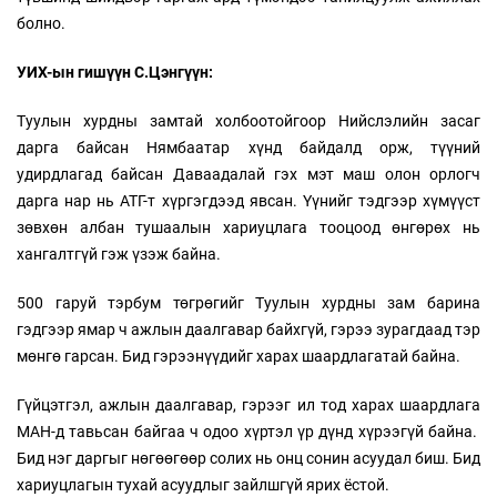
болно.
УИХ-ын гишүүн С.Цэнгүүн:
Туулын хурдны замтай холбоотойгоор Нийслэлийн засаг
дарга байсан Нямбаатар хүнд байдалд орж, түүний
удирдлагад байсан Даваадалай гэх мэт маш олон орлогч
дарга нар нь АТГ-т хүргэгдээд явсан. Үүнийг тэдгээр хүмүүст
зөвхөн албан тушаалын хариуцлага тооцоод өнгөрөх нь
хангалтгүй гэж үзэж байна.
500 гаруй тэрбум төгрөгийг Туулын хурдны зам барина
гэдгээр ямар ч ажлын даалгавар байхгүй, гэрээ зурагдаад тэр
мөнгө гарсан. Бид гэрээнүүдийг харах шаардлагатай байна.
Гүйцэтгэл, ажлын даалгавар, гэрээг ил тод харах шаардлага
МАН-д тавьсан байгаа ч одоо хүртэл үр дүнд хүрээгүй байна.
Бид нэг даргыг нөгөөгөөр солих нь онц сонин асуудал биш. Бид
хариуцлагын тухай асуудлыг зайлшгүй ярих ёстой.