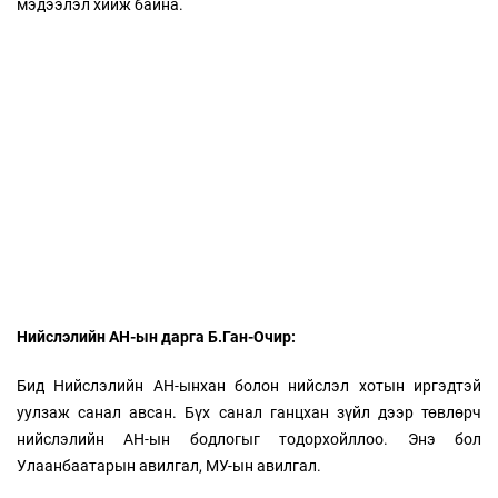
мэдээлэл хийж байна.
Нийслэлийн АН-ын дарга Б.Ган-Очир:
Бид Нийслэлийн АН-ынхан болон нийслэл хотын иргэдтэй
уулзаж санал авсан. Бүх санал ганцхан зүйл дээр төвлөрч
нийслэлийн АН-ын бодлогыг тодорхойллоо. Энэ бол
Улаанбаатарын авилгал, МУ-ын авилгал.