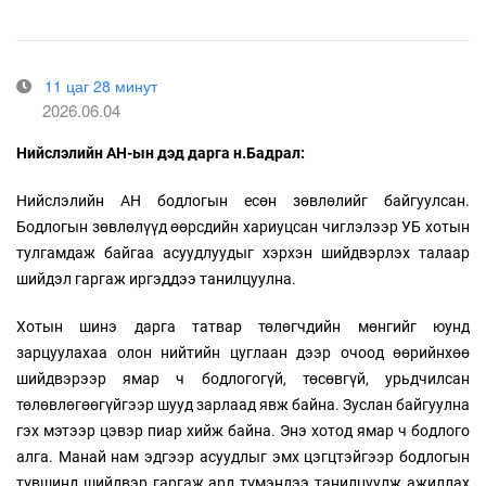
11 цаг 28 минут
2026.06.04
Нийслэлийн АН-ын дэд дарга н.Бадрал:
Нийслэлийн АН бодлогын есөн зөвлөлийг байгуулсан.
Бодлогын зөвлөлүүд өөрсдийн хариуцсан чиглэлээр УБ хотын
тулгамдаж байгаа асуудлуудыг хэрхэн шийдвэрлэх талаар
шийдэл гаргаж иргэддээ танилцуулна.
Хотын шинэ дарга татвар төлөгчдийн мөнгийг юунд
зарцуулахаа олон нийтийн цуглаан дээр очоод өөрийнхөө
шийдвэрээр ямар ч бодлогогүй, төсөвгүй, урьдчилсан
төлөвлөгөөгүйгээр шууд зарлаад явж байна. Зуслан байгуулна
гэх мэтээр цэвэр пиар хийж байна. Энэ хотод ямар ч бодлого
алга. Манай нам эдгээр асуудлыг эмх цэгцтэйгээр бодлогын
түвшинд шийдвэр гаргаж ард түмэндээ танилцуулж ажиллах