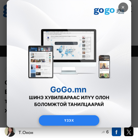
×
Цаг агаар
Зурхай
Валютын ханш
30
8.08
$
3594₮
Онцлох
Шинэ
Тренд
Буцах
С.Цэнгүүн: Х.Нямбаатар,
Б.Даваадалайд зөвхөн албан
тушаалын хариуцлага тооцох нь
хангалтгүй
ҮЗЭХ
6
Т.Онон