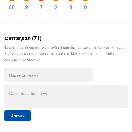
9
7
2
0
0
60
Сэтгэгдэл (71)
Та сэтгэгдэл бичихдээ хууль зүйн болон ёс суртахууныг баримтална уу.
Ёс бус сэтгэгдлийг админ устгах эрхтэй. Мэдээний сэтгэгдэлд GoGo.mn
хариуцлага хүлээхгүй.
Илгээх