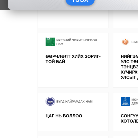
БОДЛОГО БҮСЧИЛСЭН
АРДЧИ
ХӨГЖЛИЙН РЕФОРМ
ИРГЭНИЙ ЗОРИГ НОГООН
ШИН
НАМ
ӨӨРЧЛӨЛТ ХИЙХ ЗОРИГ-
НИЙГЭМ
ТОЙ БАЙ
УЛС ТӨ
ТЭНЦВ
ХҮЧИРХ
УЛСЫГ 
МО
БҮГД НАЙРАМДАХ НАМ
ДЕМ
ЦАГ НЬ БОЛЛОО
СОНГУ
ХӨТӨЛ