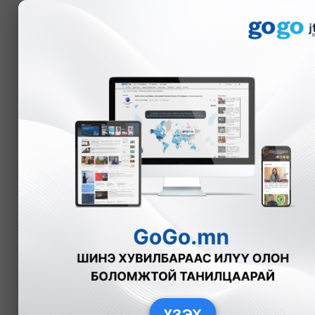
Мэдээ
НЭР ДЭВШИГЧИД
ТОЙРГООР
2024
оны нам, эвслийн мөрийн хөтө
МОНГОЛ АРДЫН НАМ
АРД
ШИНЭ СЭРГЭЛТИЙН
БҮТЭН 
ҮЗЭХ