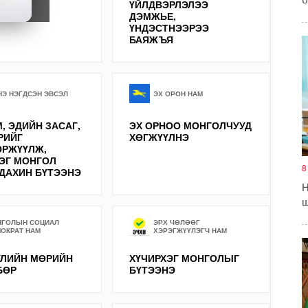
ЛАЛ
ҮЙЛДВЭРЛЭЛЭЭ
ДЭМЖЬЕ,
ҮНДЭСТНЭЭРЭЭ
БАЯЖЪЯ
Э НЭГДСЭН ЭВСЭЛ
ЭХ ОРОН НАМ
, ЭДИЙН ЗАСАГ,
ЭХ ОРНОО МОНГОЛЧУУД
РИЙГ
ХӨГЖҮҮЛНЭ
ЭРЖҮҮЛЖ,
ЭГ МОНГОЛ
8
ДАХИН БҮТЭЭНЭ
Н
ш
НГОЛЫН СОЦИАЛ
ЭРХ ЧӨЛӨӨГ
ОКРАТ НАМ
ХЭРЭГЖҮҮЛЭГЧ НАМ
УЛИЙН МӨРИЙН
ХҮЧИРХЭГ МОНГОЛЫГ
БӨР
БҮТЭЭНЭ