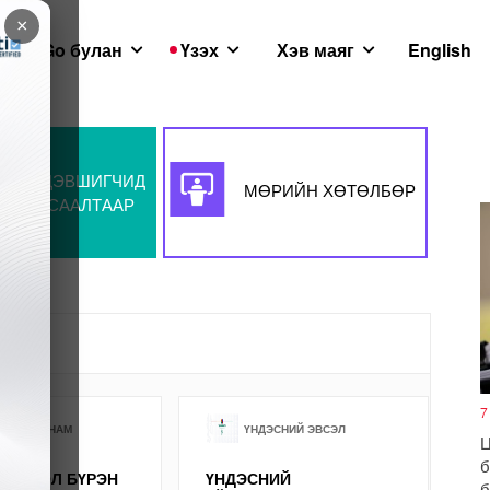
×
GoGo булан
Үзэх
Хэв маяг
English
НЭР ДЭВШИГЧИД
МӨРИЙН ХӨТӨЛБӨР
ЖАГСААЛТААР
лбөр
7
ЧИЛСАН НАМ
ҮНДЭСНИЙ ЭВСЭЛ
Ц
б
МОНГОЛ БҮРЭН
ҮНДЭСНИЙ
б