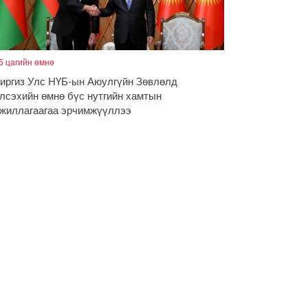
5 цагийн өмнө
иргиз Улс НҮБ-ын Аюулгүйн Зөвлөлд
лсэхийн өмнө бүс нутгийн хамтын
жиллагаагаа эрчимжүүллээ
чигдөр
үх төрлийн шатахууны импортыг шуурхай