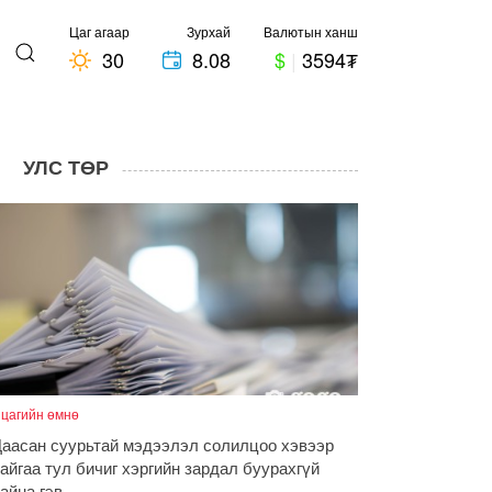
Цаг агаар
Зурхай
Валютын ханш
30
8.08
$
|
3594₮
УЛС ТӨР
 цагийн өмнө
аасан суурьтай мэдээлэл солилцоо хэвээр
айгаа тул бичиг хэргийн зардал буурахгүй
айна гэв