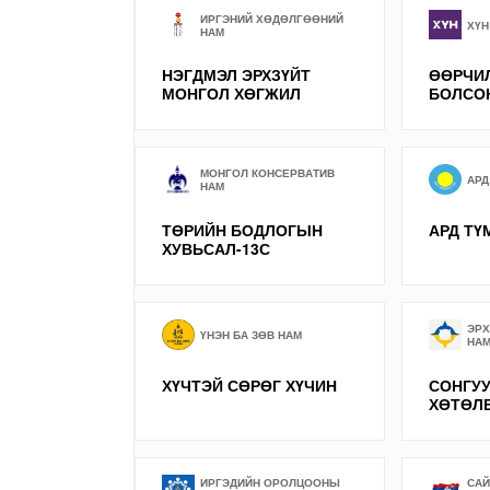
ИРГЭНИЙ ХӨДӨЛГӨӨНИЙ
ХҮН
НАМ
НЭГДМЭЛ ЭРХЗҮЙТ
ӨӨРЧИЛ
МОНГОЛ ХӨГЖИЛ
БОЛСО
МОНГОЛ КОНСЕРВАТИВ
АРД
НАМ
ТӨРИЙН БОДЛОГЫН
АРД ТҮ
ХУВЬСАЛ-13С
ЭРХ
ҮНЭН БА ЗӨВ НАМ
НА
ХҮЧТЭЙ СӨРӨГ ХҮЧИН
СОНГУ
ХӨТӨЛ
ИРГЭДИЙН ОРОЛЦООНЫ
САЙ