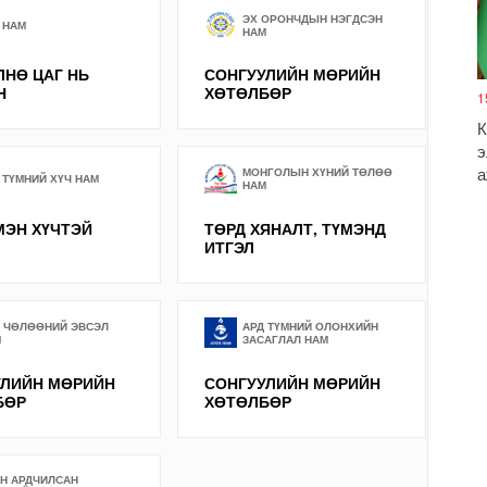
ЭХ ОРОНЧДЫН НЭГДСЭН
 НАМ
НАМ
НӨ ЦАГ НЬ
СОНГУУЛИЙН МӨРИЙН
Н
ХӨТӨЛБӨР
1
К
э
а
МОНГОЛЫН ХҮНИЙ ТӨЛӨӨ
 ТҮМНИЙ ХҮЧ НАМ
НАМ
МЭН ХҮЧТЭЙ
ТӨРД ХЯНАЛТ, ТҮМЭНД
ИТГЭЛ
 ЧӨЛӨӨНИЙ ЭВСЭЛ
АРД ТҮМНИЙ ОЛОНХИЙН
М
ЗАСАГЛАЛ НАМ
УЛИЙН МӨРИЙН
СОНГУУЛИЙН МӨРИЙН
БӨР
ХӨТӨЛБӨР
Ө
Б
Н АРДЧИЛСАН