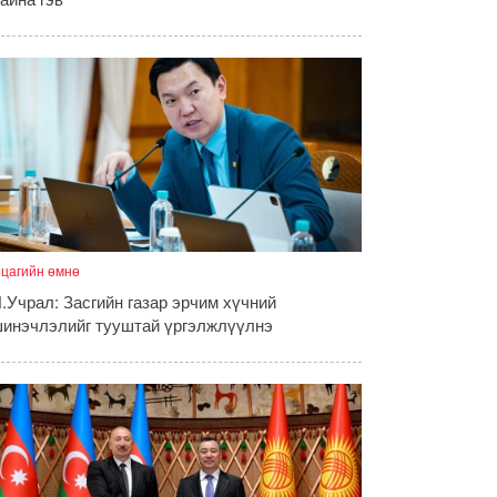
 цагийн өмнө
.Учрал: Засгийн газар эрчим хүчний
инэчлэлийг тууштай үргэлжлүүлнэ