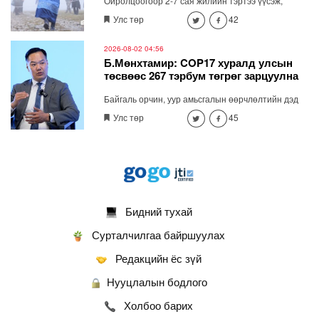
Ойролцоогоор 2-7 сая жилийн тэртээ үүсэж,
хосгүй үзэсгэлэнг бүрдүүлсэн Хөвсгөл нуур төрийн
Улс төр
42
тахилгат болсноор идээшин, оршиж буй 59
зүйлийн хөхтөн амьтан, 244 зүйл шувуу, 750 гаруй
зүйлийн ховор нэн ховор ургамал болоод дэлхийн
2026-08-02 04:56
цэвэр усны нөөц үеэс үе дамжин, хайрлан
Б.Мөнхтамир: COP17 хуралд улсын
хамгаалагдах боломж бүрдэж, нас уртсаж байна.
төсвөөс 267 тэрбум төгрөг зарцуулна
Байгаль орчин, уур амьсгалын өөрчлөлтийн дэд
сайд Б.Мөнхтамиртай ярилцав. Тэрээр СОР 17
Улс төр
45
хурлын бэлтгэлийг хангах үндэсний хорооны дэд
даргаар ажиллаж байна.
Бидний тухай
Сурталчилгаа байршуулах
Редакцийн ёс зүй
Нууцлалын бодлого
Холбоо барих