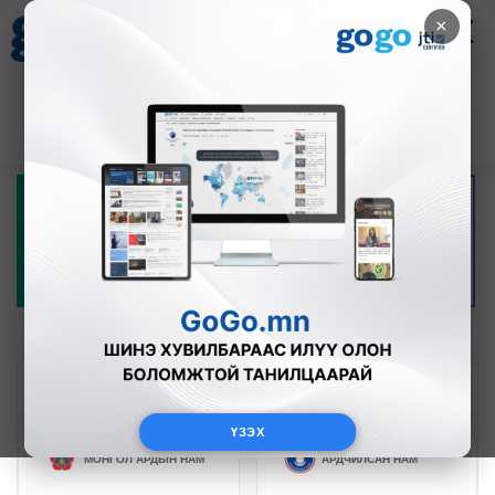
×
Цаг агаар
Зурхай
Валютын ханш
30
8.08
$
3594₮
НЭР ДЭВШИГЧИД
НЭР ДЭВШИГЧИД
МӨРИЙН ХӨТӨЛБӨР
ТОЙРГООР
ЖАГСААЛТААР
2024
оны нам, эвслийн мөрийн хөтөлбөр
ҮЗЭХ
МОНГОЛ АРДЫН НАМ
АРДЧИЛСАН НАМ