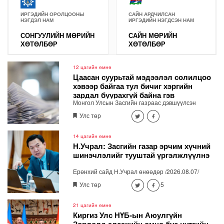
ИРГЭДИЙН ОРОЛЦООНЫ
САЙН АРДЧИЛСАН
НЭГДЭЛ НАМ
ИРГЭДИЙН НЭГДСЭН НАМ
СОНГУУЛИЙН МӨРИЙН
САЙН МӨРИЙН
ХӨТӨЛБӨР
ХӨТӨЛБӨР
12 цагийн өмнө
Цаасан суурьтай мэдээлэл солилцоо
хэвээр байгаа тул бичиг хэргийн
зардал буурахгүй байна гэв
Монгол Улсын Засгийн газраас дэвшүүлсэн
“Чөлөөлье” үндэсний санаачилгын хүрээнд
Улс төр
төрийн үйл ажиллагааг цахим хэлбэрээр явуулах,
хүн хуулийн этгээдэд төрийн үйлчилгээг хурдан
шуурхай хүргэх ажил шат дараатай хэрэгжиж
14 цагийн өмнө
байна.
Н.Учрал: Засгийн газар эрчим хүчний
шинэчлэлийг тууштай үргэлжлүүлнэ
Ерөнхий сайд Н.Учрал өнөөдөр /2026.08.07/
"ДЦС-3" ТӨХК-д ажиллаж, өвөлжилтийн бэлтгэл
Улс төр
5
ажлыг шалгалаа.
21 цагийн өмнө
Киргиз Улс НҮБ-ын Аюулгүйн
Зөвлөлд элсэхийн өмнө бүс нутгийн