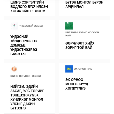
ШИНЭ СЭРГЭЛТИЙН
БҮТЭН МОНГОЛ БҮРЭН
БОДЛОГО БҮСЧИЛСЭН
АРДЧИЛАЛ
ХӨГЖЛИЙН РЕФОРМ
ҮНДЭСНИЙ ЭВСЭЛ
ИРГЭНИЙ ЗОРИГ НОГООН
НАМ
ҮНДЭСНИЙ
ҮЙЛДВЭРЛЭЛЭЭ
ӨӨРЧЛӨЛТ ХИЙХ
ДЭМЖЬЕ,
ЗОРИГ-ТОЙ БАЙ
ҮНДЭСТНЭЭРЭЭ
БАЯЖЪЯ
ЭХ ОРОН НАМ
ШИНЭ НЭГДСЭН ЭВСЭЛ
ЭХ ОРНОО
МОНГОЛЧУУД
НИЙГЭМ, ЭДИЙН
ХӨГЖҮҮЛНЭ
ЗАСАГ, УЛС ТӨРИЙГ
ТЭНЦВЭРЖҮҮЛЖ,
ХҮЧИРХЭГ МОНГОЛ
УЛСЫГ ДАХИН
БҮТЭЭНЭ