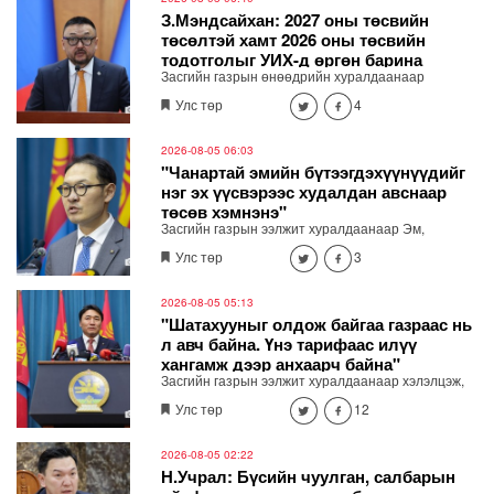
гаргалаа.
З.Мэндсайхан: 2027 оны төсвийн
төсөлтэй хамт 2026 оны төсвийн
тодотголыг УИХ-д өргөн барина
Засгийн газрын өнөөдрийн хуралдаанаар
хэмнэлт, хүнсний нийлүүлэлт, бүртгэлжүүлэх,
Улс төр
4
хяналт сайжруулалтын асуудлаар гаргасан
шийдвэрийг Сангийн сайд З.Мэндсайхан
танилцууллаа. 2027 оны төсвийн төсөлтэй хамт
2026-08-05 06:03
2026 оны төсвийн тодотголыг УИХ-д өргөн
"Чанартай эмийн бүтээгдэхүүнүүдийг
барина
нэг эх үүсвэрээс худалдан авснаар
төсөв хэмнэнэ"
Засгийн газрын ээлжит хуралдаанаар Эм,
эмнэлгийн хэрэглэгдэхүүн, биобэлдмэл, вакциныг
Улс төр
3
нэг эх үүсвэрээс худалдан авах журмыг баталжээ.
2026-08-05 05:13
"Шатахууныг олдож байгаа газраас нь
л авч байна. Үнэ тарифаас илүү
хангамж дээр анхаарч байна"
Засгийн газрын ээлжит хуралдаанаар хэлэлцэж,
шийдвэрлэсэн асуудлыг танилцуулж байна.
Улс төр
12
2026-08-05 02:22
Н.Учрал: Бүсийн чуулган, салбарын