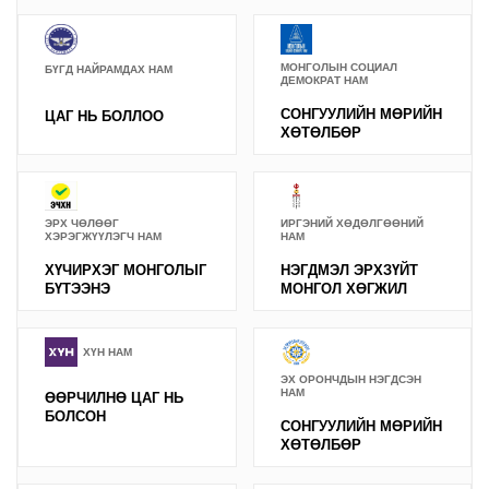
МОНГОЛЫН СОЦИАЛ
БҮГД НАЙРАМДАХ НАМ
ДЕМОКРАТ НАМ
СОНГУУЛИЙН МӨРИЙН
ЦАГ НЬ БОЛЛОО
ХӨТӨЛБӨР
ЭРХ ЧӨЛӨӨГ
ИРГЭНИЙ ХӨДӨЛГӨӨНИЙ
ХЭРЭГЖҮҮЛЭГЧ НАМ
НАМ
ХҮЧИРХЭГ МОНГОЛЫГ
НЭГДМЭЛ ЭРХЗҮЙТ
БҮТЭЭНЭ
МОНГОЛ ХӨГЖИЛ
ХҮН НАМ
ЭХ ОРОНЧДЫН НЭГДСЭН
НАМ
ӨӨРЧИЛНӨ ЦАГ НЬ
БОЛСОН
СОНГУУЛИЙН МӨРИЙН
ХӨТӨЛБӨР