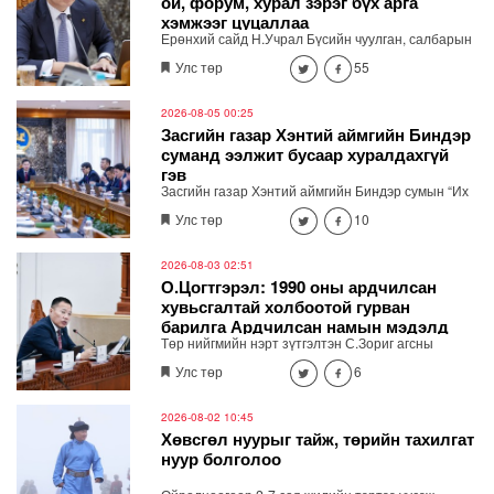
ой, форум, хурал зэрэг бүх арга
хэмжээг цуцаллаа
Ерөнхий сайд Н.Учрал Бүсийн чуулган, салбарын
ой, форум, хурал гээд бүх арга хэмжээг цуцалж
Улс төр
55
байна. Засгийн газрын зөвшөөрөлгүй гадаад
томилолтоор явахгүй. Хурал, чуулган зохион
байгуулах шаардлагатай бол цахимаар хийнэ.
2026-08-05 00:25
Хэмнэсэн төсөв өвөлжилтийн бэлтгэл, эрчим хүч,
Засгийн газар Хэнтий аймгийн Биндэр
шатахууны хангамж, иргэдийн амьдралд хэрэгтэй
суманд ээлжит бусаар хуралдахгүй
ажлуудад зарцуулна" хэмээн мэдэгдлээ.
гэв
Засгийн газар Хэнтий аймгийн Биндэр сумын “Их
хуралдай” цогцолборт ээлжит бусаар хуралдахгүй
Улс төр
10
гэж мэдээллээ.
2026-08-03 02:51
О.Цогтгэрэл: 1990 оны ардчилсан
хувьсгалтай холбоотой гурван
барилга Ардчилсан намын мэдэлд
Төр нийгмийн нэрт зүтгэлтэн С.Зориг агсны
шилжсэн
хөшөөг зөвшөөрөлгүйгээр нүүлгэн шилжүүлсэнтэй
Улс төр
6
холбоотойгоор Ардчилсан намын дарга
О.Цогтгэрэл өнгөрсөн бямба гарагт /2026.08.01/
цахим хуудсаараа дамжуулан мэдээлэл хийсэн
2026-08-02 10:45
юм. Тэрбээр С.Зоригийн хөшөөг нүүлгэсэн нь АН-
Хөвсгөл нуурыг тайж, төрийн тахилгат
ын өнөөгийн удирдлага, залуучуудын шийдвэр
нуур болголоо
биш гэдгийг онцлоод АН-ын байрны асуудлыг
хөндлөө.