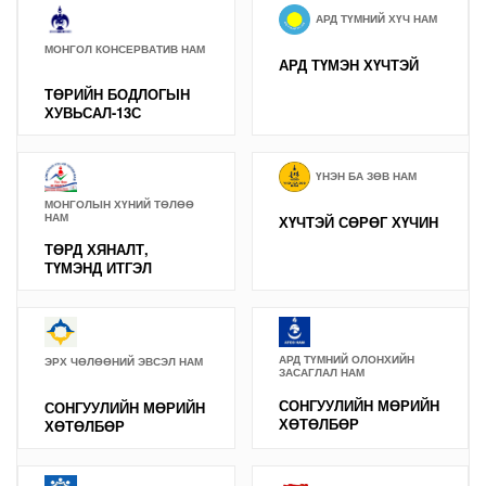
АРД ТҮМНИЙ ХҮЧ НАМ
МОНГОЛ КОНСЕРВАТИВ НАМ
АРД ТҮМЭН ХҮЧТЭЙ
ТӨРИЙН БОДЛОГЫН
ХУВЬСАЛ-13С
ҮНЭН БА ЗӨВ НАМ
МОНГОЛЫН ХҮНИЙ ТӨЛӨӨ
НАМ
ХҮЧТЭЙ СӨРӨГ ХҮЧИН
ТӨРД ХЯНАЛТ,
ТҮМЭНД ИТГЭЛ
АРД ТҮМНИЙ ОЛОНХИЙН
ЭРХ ЧӨЛӨӨНИЙ ЭВСЭЛ НАМ
ЗАСАГЛАЛ НАМ
СОНГУУЛИЙН МӨРИЙН
СОНГУУЛИЙН МӨРИЙН
ХӨТӨЛБӨР
ХӨТӨЛБӨР