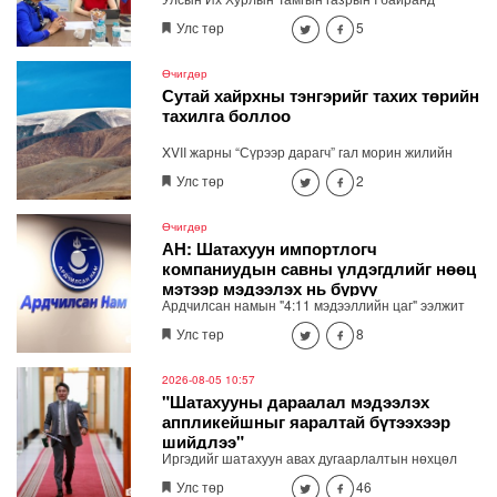
байрлах "Нээлттэй парламент" танхимд өнөөдөр
Улс төр
5
(2026.08.06) Улсын Их Хурлын гишүүн
Б.Мөнхсоёл ажиллаж, иргэдийн санал, хүсэлтийг
сонслоо.
Өчигдөр
Сутай хайрхны тэнгэрийг тахих төрийн
тахилга боллоо
XVII жарны “Сүрээр дарагч” гал морин жилийн
зуны адаг хөхөгчин хонь сарын 23-ны өлзий
Улс төр
2
дэмбэрэлтэй өдөр /2026.08.06/ Сутай хайрхны
тэнгэрийг тайх төрийн тахилга боллоо.
Өчигдөр
АН: Шатахуун импортлогч
компаниудын савны үлдэгдлийг нөөц
мэтээр мэдээлэх нь буруу
Ардчилсан намын "4:11 мэдээллийн цаг" ээлжит
хэвлэлийн бага хурал Төрийн ордны 3 давхарт
Улс төр
8
болно. Хэвлэлийн хурлаар шатахууны хомсдол,
үнийн өсөлтийн асуудлаар мэдээлэл хийнэ.
2026-08-05 10:57
"Шатахууны дараалал мэдээлэх
аппликейшныг яаралтай бүтээхээр
шийдлээ"
Иргэдийг шатахуун авах дугаарлалтын нөхцөл
байдлыг бодит цагаар харж явах замаа тооцох
Улс төр
46
боломжтой мэдээлэл хүргэх зориулалттай