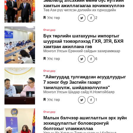
хамтын ажиллагаагаа эрчимжүүллээ
Төв Ази рүү чиглсэн дэлхийн их гүрнүүдийн
геополитик болон эдийн засгийн ач холбогдол
Улс төр
2
нэмэгдэж, “Төв Ази + их гүрнүүд” хэлбэрийн
дипломат харилцаа идэвхжиж буй нөхцөлд Бүгд
Найрамдах Киргиз Улс олон улсын хамтын
Өчигдөр
нийгэмлэг дэх нэр хүндээ бэхжүүлж, бүс нутгийн
Бүх төрлийн шатахууны импортыг
тогтвортой байдлын институцийн хөгжлийг
шуурхай тээвэрлэхэд ГХЯ, ЗТЯ, БХЯ
дэмжих системтэй бодлогыг тууштай хэрэгжүүлж
хамтран ажиллана гэв
байна.
Монгол Улсын Ерөнхий сайдын захирамжаар
байгуулагдсан шатахууны хангамж,
Улс төр
6
нийлүүлэлтийг тогтворжуулах шуурхай штаб өдөр
бүр хуралдаж байна. Өнөөдрийн /2026.08.06/
хурлаар холбогдох газрууд ажлын үр дүнгээ
Өчигдөр
танилцуулж, үүрэг чиглэлийг өглөө.
"Аймгуудад тулгамдсан асуудлуудыг
7 хоног бүр Засгийн газарт
танилцуулж, шийдвэрлүүлнэ"
Монгол Улсын Шадар сайд Н.Номтойбаяр
өнөөдөр Өмнөговь, Дундговь аймагт ажиллалаа.
Улс төр
1
Ерөнхий сайдын 10 дугаар албан даалгавар,
Улсын Онцгой комиссын даргын 3 дугаар
тушаалын хүрээнд Өмнөговь аймагт байгаль
Өчигдөр
орчин, уул уурхайн 358 зөрчил илрүүлж, 200
Малын бэлчээр ашиглалтын эрх зүйн
гаруйг нь арилгуулаад байна.
зохицуулалтыг боловсронгуй
болгохыг уламжиллаа
Улсын Их Хурлын Тамгын газрын I байранд