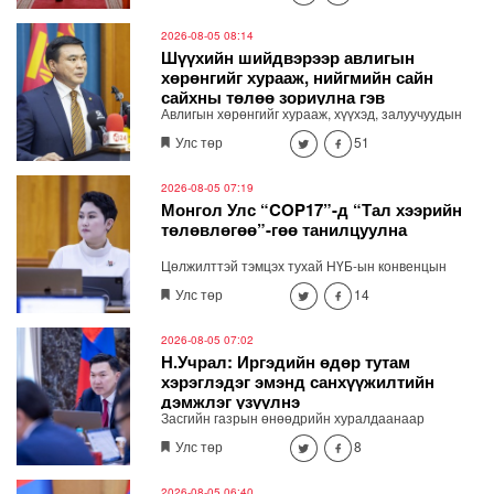
тусгайлсан аппликейшн, вэб хуудас яаралтай
хийхээр шийдлээ. "Шатахууны дарааллыг
2026-08-05 08:14
мэдээлэх яаралтай бүтээхээр шийдлээ"
Шүүхийн шийдвэрээр авлигын
хөрөнгийг хурааж, нийгмийн сайн
сайхны төлөө зориулна гэв
Авлигын хөрөнгийг хурааж, хүүхэд, залуучуудын
хөгжлийн санд төвлөрүүлж, зарцуулах тухай
Улс төр
51
анхдагч хуулийн төслийг Засгийн газрын
хуралдаанд танилцуулав.
2026-08-05 07:19
Монгол Улс “COP17”-д “Тал хээрийн
төлөвлөгөө”-гөө танилцуулна
Цөлжилттэй тэмцэх тухай НҮБ-ын конвенцын
талуудын 17 дугаар /COP17/ бага хуралд Монгол
Улс төр
14
Улсаас дэвшүүлэх үндэсний стратегийн баримт
бичгийг Гадаад харилцааны сайд Б.Батцэцэг
Засгийн газрын хуралдаанд танилцууллаа.
2026-08-05 07:02
Н.Учрал: Иргэдийн өдөр тутам
хэрэглэдэг эмэнд санхүүжилтийн
дэмжлэг үзүүлнэ
Засгийн газрын өнөөдрийн хуралдаанаар
Ерөнхий сайд Н.Учрал Эрүүл мэндийн даатгалын
Улс төр
8
хөнгөлөлттэй эмийн жагсаалтыг шинэчилж,
даралтын зэрэг иргэдийн тутам хэрэглэдэг эмийн
санхүүжилтийн дэмжлэг үзүүлэх шийдвэр
2026-08-05 06:40